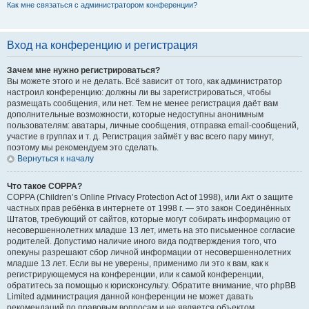
Как мне связаться с администратором конференции?
Вход на конференцию и регистрация
Зачем мне нужно регистрироваться?
Вы можете этого и не делать. Всё зависит от того, как администратор
настроил конференцию: должны ли вы зарегистрироваться, чтобы
размещать сообщения, или нет. Тем не менее регистрация даёт вам
дополнительные возможности, которые недоступны анонимным
пользователям: аватары, личные сообщения, отправка email-сообщений,
участие в группах и т. д. Регистрация займёт у вас всего пару минут,
поэтому мы рекомендуем это сделать.
Вернуться к началу
Что такое COPPA?
COPPA (Children’s Online Privacy Protection Act of 1998), или Акт о защите
частных прав ребёнка в интернете от 1998 г. — это закон Соединённых
Штатов, требующий от сайтов, которые могут собирать информацию от
несовершеннолетних младше 13 лет, иметь на это письменное согласие
родителей. Допустимо наличие иного вида подтверждения того, что
опекуны разрешают сбор личной информации от несовершеннолетних
младше 13 лет. Если вы не уверены, применимо ли это к вам, как к
регистрирующемуся на конференции, или к самой конференции,
обратитесь за помощью к юрисконсульту. Обратите внимание, что phpBB
Limited администрация данной конференции не может давать
рекомендаций по правовым вопросам и не является объектом