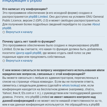
Информация о phpBB
Кто написал эту конференцию?
Это программное обеспечение (в его исходной форме) создано и
распространяется
phpBB Limited
. Оно доступно на условиях GNU General
Public Licence, версии 2 (GPL-2.0) и может свободно распространяться.
Для получения более подробных сведений перейдите по ссылке
About
phpBB
.
Вернуться к началу
Почему здесь нет такой-то функции?
Это программное обеспечение было создано и лицензировано phpBB
Limited. Если вы считаете, что какая-то функция должна быть добавлена,
посетите
Центр идей phpBB
, где можно отдать свой голос за уже
поданные идеи или предложить собственные.
Вернуться к началу
С кем можно связаться по вопросу некорректного использования и/или
юридических вопросов, связанных с этой конференцией?
Вы можете связаться с любым из администраторов, перечисленных в
списке на странице «Наша команда». Если вы не получили ответа,
свяжитесь с владельцем домена (сделайте
whois lookup
) или, если
конференция находится на бесплатном домене (например, chat.ru,
Yahoo!, free.fr, f2s.com и т. п.), с руководством или техподдержкой данного
домена. Учтите, что phpBB Limited
не имеет никакого контроля над
данной конференцией
и не может нести никакой ответственности за то,
кем и как данная конференция используется. Не обращайтесь к phpBB