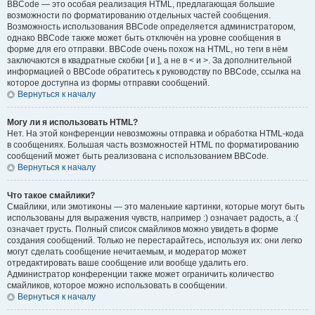
BBCode — это особая реализация HTML, предлагающая большие
возможности по форматированию отдельных частей сообщения.
Возможность использования BBCode определяется администратором,
однако BBCode также может быть отключён на уровне сообщения в
форме для его отправки. BBCode очень похож на HTML, но теги в нём
заключаются в квадратные скобки [ и ], а не в < и >. За дополнительной
информацией о BBCode обратитесь к руководству по BBCode, ссылка на
которое доступна из формы отправки сообщений.
Вернуться к началу
Могу ли я использовать HTML?
Нет. На этой конференции невозможны отправка и обработка HTML-кода
в сообщениях. Большая часть возможностей HTML по форматированию
сообщений может быть реализована с использованием BBCode.
Вернуться к началу
Что такое смайлики?
Смайлики, или эмотиконы — это маленькие картинки, которые могут быть
использованы для выражения чувств, например :) означает радость, а :(
означает грусть. Полный список смайликов можно увидеть в форме
создания сообщений. Только не перестарайтесь, используя их: они легко
могут сделать сообщение нечитаемым, и модератор может
отредактировать ваше сообщение или вообще удалить его.
Администратор конференции также может ограничить количество
смайликов, которое можно использовать в сообщении.
Вернуться к началу