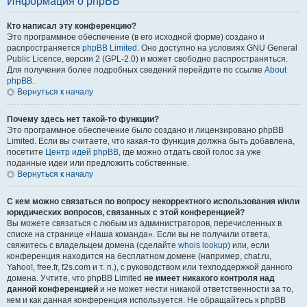
Информация о phpBB
Кто написал эту конференцию?
Это программное обеспечение (в его исходной форме) создано и
распространяется
phpBB Limited
. Оно доступно на условиях GNU General
Public Licence, версии 2 (GPL-2.0) и может свободно распространяться.
Для получения более подробных сведений перейдите по ссылке
About
phpBB
.
Вернуться к началу
Почему здесь нет такой-то функции?
Это программное обеспечение было создано и лицензировано phpBB
Limited. Если вы считаете, что какая-то функция должна быть добавлена,
посетите
Центр идей phpBB
, где можно отдать свой голос за уже
поданные идеи или предложить собственные.
Вернуться к началу
С кем можно связаться по вопросу некорректного использования и/или
юридических вопросов, связанных с этой конференцией?
Вы можете связаться с любым из администраторов, перечисленных в
списке на странице «Наша команда». Если вы не получили ответа,
свяжитесь с владельцем домена (сделайте
whois lookup
) или, если
конференция находится на бесплатном домене (например, chat.ru,
Yahoo!, free.fr, f2s.com и т. п.), с руководством или техподдержкой данного
домена. Учтите, что phpBB Limited
не имеет никакого контроля над
данной конференцией
и не может нести никакой ответственности за то,
кем и как данная конференция используется. Не обращайтесь к phpBB