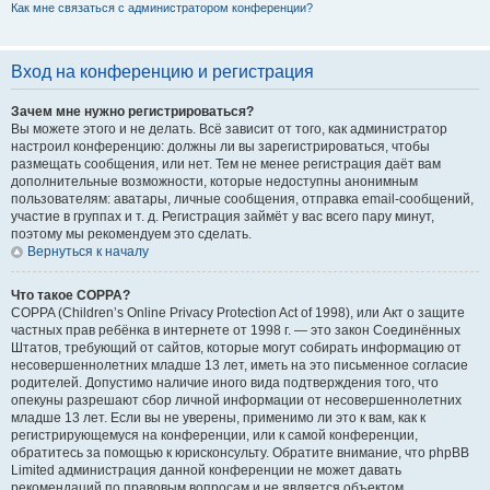
Как мне связаться с администратором конференции?
Вход на конференцию и регистрация
Зачем мне нужно регистрироваться?
Вы можете этого и не делать. Всё зависит от того, как администратор
настроил конференцию: должны ли вы зарегистрироваться, чтобы
размещать сообщения, или нет. Тем не менее регистрация даёт вам
дополнительные возможности, которые недоступны анонимным
пользователям: аватары, личные сообщения, отправка email-сообщений,
участие в группах и т. д. Регистрация займёт у вас всего пару минут,
поэтому мы рекомендуем это сделать.
Вернуться к началу
Что такое COPPA?
COPPA (Children’s Online Privacy Protection Act of 1998), или Акт о защите
частных прав ребёнка в интернете от 1998 г. — это закон Соединённых
Штатов, требующий от сайтов, которые могут собирать информацию от
несовершеннолетних младше 13 лет, иметь на это письменное согласие
родителей. Допустимо наличие иного вида подтверждения того, что
опекуны разрешают сбор личной информации от несовершеннолетних
младше 13 лет. Если вы не уверены, применимо ли это к вам, как к
регистрирующемуся на конференции, или к самой конференции,
обратитесь за помощью к юрисконсульту. Обратите внимание, что phpBB
Limited администрация данной конференции не может давать
рекомендаций по правовым вопросам и не является объектом