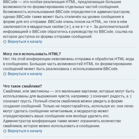
BBCode — это особая реализация HTML, предлагающая большие
возможности по форматированию отдельных частей сообщения.
Возможность использования BBCode определяется администратором,
однако BBCode также может быть отключён на уровне сообщения в
форме для его отправки. BBCode очень похож на HTML, но теги в нём
заключаются в квадратные скобки [ и ], а не в < и >. За дополнительной
информацией о BBCode обратитесь к руководству по BBCode, ссылка на
которое доступна из формы отправки сообщений.
Вернуться к началу
Могу ли я использовать HTML?
Нет. На этой конференции невозможны отправка и обработка HTML-кода
в сообщениях. Большая часть возможностей HTML по форматированию
сообщений может быть реализована с использованием BBCode.
Вернуться к началу
Что такое смайлики?
Смайлики, или эмотиконы — это маленькие картинки, которые могут быть
использованы для выражения чувств, например :) означает радость, а :(
означает грусть. Полный список смайликов можно увидеть в форме
создания сообщений. Только не перестарайтесь, используя их: они легко
могут сделать сообщение нечитаемым, и модератор может
отредактировать ваше сообщение или вообще удалить его.
Администратор конференции также может ограничить количество
смайликов, которое можно использовать в сообщении.
Вернуться к началу