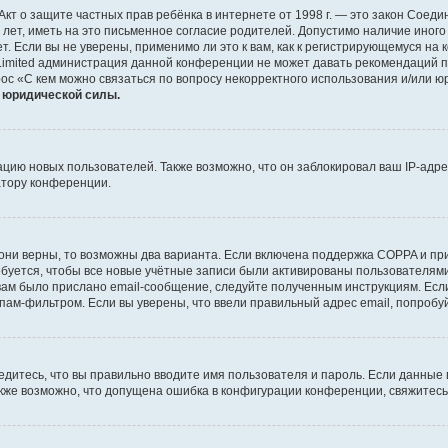
 или Акт о защите частных прав ребёнка в интернете от 1998 г. — это закон Со
т, иметь на это письменное согласие родителей. Допустимо наличие иного
 Если вы не уверены, применимо ли это к вам, как к регистрирующемуся на 
Limited администрация данной конференции не может давать рекомендаций 
ос «С кем можно связаться по вопросу некорректного использования и/или ю
т юридической силы.
ию новых пользователей. Также возможно, что он заблокировал ваш IP-адре
атору конференции.
они верны, то возможны два варианта. Если включена поддержка COPPA и при 
уется, чтобы все новые учётные записи были активированы пользователями
ам было прислано email-сообщение, следуйте полученным инструкциям. Если
пам-фильтром. Если вы уверены, что ввели правильный адрес email, попробу
едитесь, что вы правильно вводите имя пользователя и пароль. Если данные
Также возможно, что допущена ошибка в конфигурации конференции, свяжитес