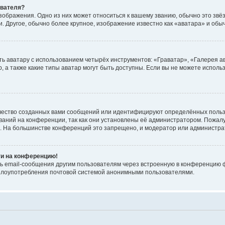
ователя?
зображения. Одно из них может относиться к вашему званию, обычно это звёзд
. Другое, обычно более крупное, изображение известно как «аватара» и обы
ь аватару с использованием четырёх инструментов: «Граватар», «Галерея а
, а также какие типы аватар могут быть доступны. Если вы не можете испол
чество созданных вами сообщений или идентифицируют определённых польз
аний на конференции, так как они установлены её администратором. Пожал
е. На большинстве конференций это запрещено, и модератор или администра
ти на конференцию!
ь email-сообщения другим пользователям через встроенную в конференцию ф
ь злоупотребления почтовой системой анонимными пользователями.