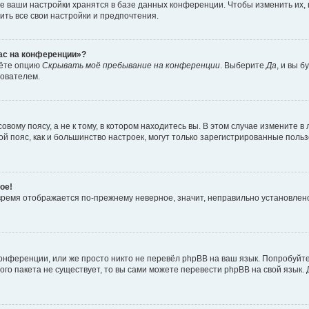
е ваши настройки хранятся в базе данных конференции. Чтобы изменить их,
ить все свои настройки и предпочтения.
час на конференции»?
дёте опцию
Скрывать моё пребывание на конференции
. Выберите
Да
, и вы 
зователем.
вому поясу, а не к тому, в котором находитесь вы. В этом случае измените в 
овой пояс, как и большинство настроек, могут только зарегистрированные пол
ое!
о время отображается по-прежнему неверное, значит, неправильно установле
онференции, или же просто никто не перевёл phpBB на ваш язык. Попробуйт
вого пакета не существует, то вы сами можете перевести phpBB на свой язы