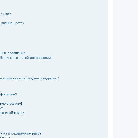
 в них?
 разные цвета?
чные сообщения!
 от кого-то с этой конференции!
й в списках моих друзей и недругов?
и форумам?
стую страницу!
и?
ные мной темы?
ься на определённую тему?