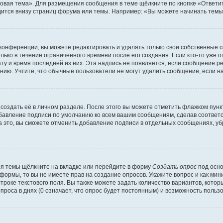
овая тема». Для размещения сообщения в теме щёлкните по кнопке «Ответит
ится внизу страниц форума или темы. Например: «Вы можете начинать темы»
конференции, вы можете редактировать и удалять только свои собственные 
ько в течение ограниченного времени после его создания. Если кто-то уже 
дату и время последней из них. Эта надпись не появляется, если сообщение 
ию. Учтите, что обычные пользователи не могут удалить сообщение, если на 
создать её в личном разделе. После этого вы можете отметить флажком пун
обавление подписи по умолчанию ко всем вашим сообщениям, сделав соотве
а это, вы сможете отменить добавление подписи в отдельных сообщениях, у
я темы щёлкните на вкладке или перейдите в форму
Создать опрос
под осно
 формы, то вы не имеете прав на создание опросов. Укажите вопрос и как ми
троке текстового поля. Вы также можете задать количество вариантов, котор
оса в днях (0 означает, что опрос будет постоянным) и возможность пользо