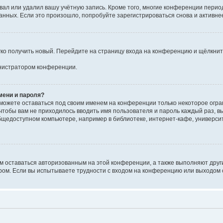
вал или удалил вашу учётную запись. Кроме того, многие конференции перио
ных. Если это произошло, попробуйте зарегистрироваться снова и активнее 
егко получить новый. Перейдите на страницу входа на конференцию и щёлкни
инистратором конференции.
мени и пароля?
сможете оставаться под своим именем на конференции только некоторое огран
 чтобы вам не приходилось вводить имя пользователя и пароль каждый раз, 
щедоступном компьютере, например в библиотеке, интернет-кафе, университе
ам оставаться авторизованным на этой конференции, а также выполняют друг
ом. Если вы испытываете трудности с входом на конференцию или выходом с