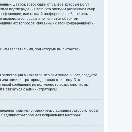
единённых Штатов, требующий от сайтов, которые могут
 вида подтверждения того, что опекуны разрешают сбор
конференции, или к самой конференции, обратитесь за
по правовым вопросам и не является объектом
ридических вопросов, связанных с этой конференцией?».
с или запретил имя, под которым вы пытаетесь
регистрации вы указали, что вам менее 13 лет, следуйте
 или администратором до входа в систему. Эта
 email-сообщение не получено, то возможно, что вы
йте связаться с администратором.
 введены правильно, свяжитесь с администратором, чтобы
ь с администратором для исправления настроек.