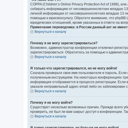
COPPA (Children’s Online Privacy Protection Act of 1998),
собирать информацию от несовершеннолетних младше 13 ле
личной информации от несовершеннолетних младше 13 лет.
помощью к юрисконсульту. Обратите внимание, что phpBB 
юридических отношений, кроме указанных в ответе на вопр
Примечание переводчика: в России данный акт не имее
Вернуться к началу
Почему я не могу зарегистрироваться?
Возможно, администратор конференции отключил регистрац
зарегистрироваться. Обратитесь за помощью к администр
Вернуться к началу
Я только что зарегистрировался, но не могу войти!
Сначала проверьте свои имя пользователя и пароль. Если 
полученным инструкциям. На некоторых конференциях треб
информация отображается в процессе регистрации. Если в
указали неправильный адрес email либо он заблокирован с
Вернуться к началу
Почему я не могу войти?
Существует несколько возможных причин. Прежде всего уб
проверить, не был ли вам закрыт доступ к конференции. 
Вернуться к началу
Я давно зарегистрирован, но больше не могу войти!