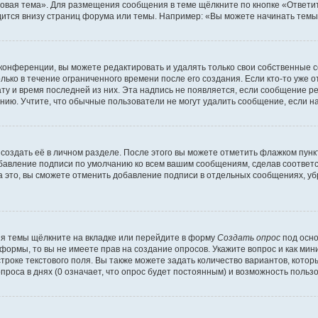
овая тема». Для размещения сообщения в теме щёлкните по кнопке «Ответит
ится внизу страниц форума или темы. Например: «Вы можете начинать темы»
конференции, вы можете редактировать и удалять только свои собственные 
ько в течение ограниченного времени после его создания. Если кто-то уже 
дату и время последней из них. Эта надпись не появляется, если сообщение 
ию. Учтите, что обычные пользователи не могут удалить сообщение, если на 
создать её в личном разделе. После этого вы можете отметить флажком пун
обавление подписи по умолчанию ко всем вашим сообщениям, сделав соотве
а это, вы сможете отменить добавление подписи в отдельных сообщениях, у
я темы щёлкните на вкладке или перейдите в форму
Создать опрос
под осно
 формы, то вы не имеете прав на создание опросов. Укажите вопрос и как ми
троке текстового поля. Вы также можете задать количество вариантов, котор
оса в днях (0 означает, что опрос будет постоянным) и возможность пользо