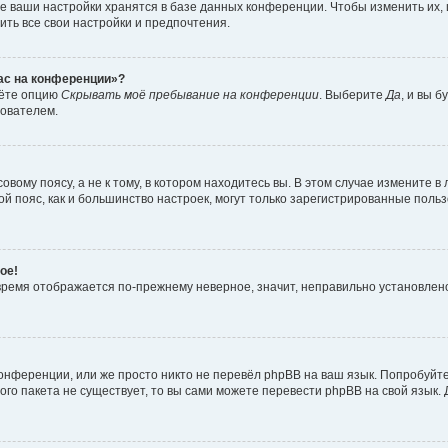
е ваши настройки хранятся в базе данных конференции. Чтобы изменить их,
ить все свои настройки и предпочтения.
час на конференции»?
дёте опцию
Скрывать моё пребывание на конференции
. Выберите
Да
, и вы 
зователем.
вому поясу, а не к тому, в котором находитесь вы. В этом случае измените в 
овой пояс, как и большинство настроек, могут только зарегистрированные пол
ое!
о время отображается по-прежнему неверное, значит, неправильно установле
онференции, или же просто никто не перевёл phpBB на ваш язык. Попробуйт
вого пакета не существует, то вы сами можете перевести phpBB на свой язы