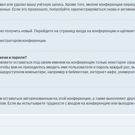
вал или удалил вашу учётную запись. Кроме того, многие конференции перио
ных. Если это произошло, попробуйте зарегистрироваться снова и активнее 
егко получить новый. Перейдите на страницу входа на конференцию и щёлкни
инистратором конференции.
мени и пароля?
сможете оставаться под своим именем на конференции только некоторое огран
 чтобы вам не приходилось вводить имя пользователя и пароль каждый раз, 
щедоступном компьютере, например в библиотеке, интернет-кафе, университе
ам оставаться авторизованным на этой конференции, а также выполняют друг
ом. Если вы испытываете трудности с входом на конференцию или выходом с