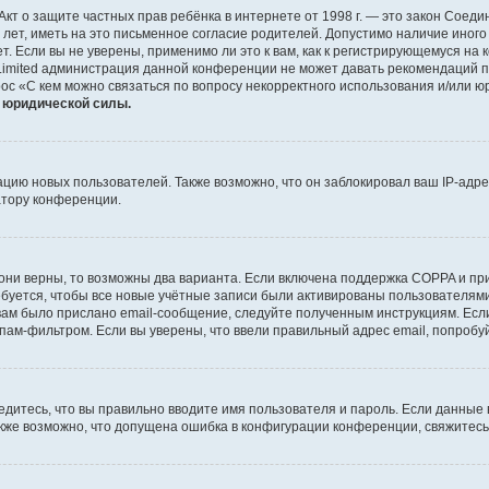
 или Акт о защите частных прав ребёнка в интернете от 1998 г. — это закон Со
т, иметь на это письменное согласие родителей. Допустимо наличие иного
 Если вы не уверены, применимо ли это к вам, как к регистрирующемуся на 
Limited администрация данной конференции не может давать рекомендаций 
ос «С кем можно связаться по вопросу некорректного использования и/или ю
т юридической силы.
ию новых пользователей. Также возможно, что он заблокировал ваш IP-адре
атору конференции.
они верны, то возможны два варианта. Если включена поддержка COPPA и при 
уется, чтобы все новые учётные записи были активированы пользователями
ам было прислано email-сообщение, следуйте полученным инструкциям. Если
пам-фильтром. Если вы уверены, что ввели правильный адрес email, попробу
едитесь, что вы правильно вводите имя пользователя и пароль. Если данные
Также возможно, что допущена ошибка в конфигурации конференции, свяжитес