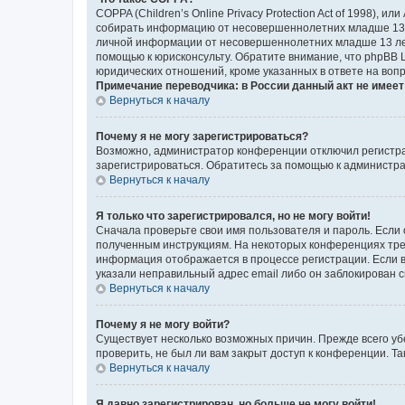
COPPA (Children’s Online Privacy Protection Act of 1998),
собирать информацию от несовершеннолетних младше 13 ле
личной информации от несовершеннолетних младше 13 лет.
помощью к юрисконсульту. Обратите внимание, что phpBB 
юридических отношений, кроме указанных в ответе на вопр
Примечание переводчика: в России данный акт не имее
Вернуться к началу
Почему я не могу зарегистрироваться?
Возможно, администратор конференции отключил регистрац
зарегистрироваться. Обратитесь за помощью к администр
Вернуться к началу
Я только что зарегистрировался, но не могу войти!
Сначала проверьте свои имя пользователя и пароль. Если 
полученным инструкциям. На некоторых конференциях треб
информация отображается в процессе регистрации. Если в
указали неправильный адрес email либо он заблокирован с
Вернуться к началу
Почему я не могу войти?
Существует несколько возможных причин. Прежде всего уб
проверить, не был ли вам закрыт доступ к конференции. 
Вернуться к началу
Я давно зарегистрирован, но больше не могу войти!