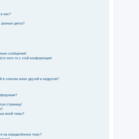
 в них?
 разные цвета?
чные сообщения!
 от кого-то с этой конференции!
й в списках моих друзей и недругов?
и форумам?
стую страницу!
и?
ные мной темы?
ься на определённую тему?