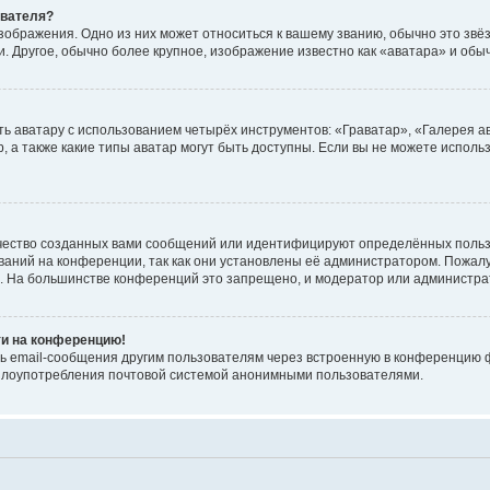
ователя?
зображения. Одно из них может относиться к вашему званию, обычно это звёзд
. Другое, обычно более крупное, изображение известно как «аватара» и обы
ь аватару с использованием четырёх инструментов: «Граватар», «Галерея а
, а также какие типы аватар могут быть доступны. Если вы не можете испол
чество созданных вами сообщений или идентифицируют определённых польз
аний на конференции, так как они установлены её администратором. Пожал
е. На большинстве конференций это запрещено, и модератор или администра
ти на конференцию!
ь email-сообщения другим пользователям через встроенную в конференцию ф
ь злоупотребления почтовой системой анонимными пользователями.