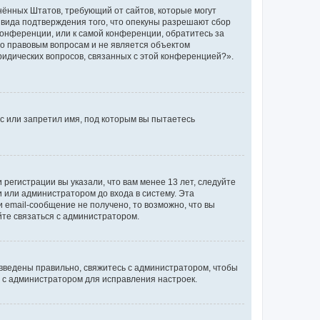
единённых Штатов, требующий от сайтов, которые могут
 вида подтверждения того, что опекуны разрешают сбор
конференции, или к самой конференции, обратитесь за
по правовым вопросам и не является объектом
ридических вопросов, связанных с этой конференцией?».
с или запретил имя, под которым вы пытаетесь
регистрации вы указали, что вам менее 13 лет, следуйте
 или администратором до входа в систему. Эта
 email-сообщение не получено, то возможно, что вы
йте связаться с администратором.
 введены правильно, свяжитесь с администратором, чтобы
ь с администратором для исправления настроек.