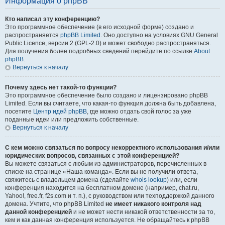
Информация о phpBB
Кто написал эту конференцию?
Это программное обеспечение (в его исходной форме) создано и
распространяется
phpBB Limited
. Оно доступно на условиях GNU General
Public Licence, версии 2 (GPL-2.0) и может свободно распространяться.
Для получения более подробных сведений перейдите по ссылке
About
phpBB
.
Вернуться к началу
Почему здесь нет такой-то функции?
Это программное обеспечение было создано и лицензировано phpBB
Limited. Если вы считаете, что какая-то функция должна быть добавлена,
посетите
Центр идей phpBB
, где можно отдать свой голос за уже
поданные идеи или предложить собственные.
Вернуться к началу
С кем можно связаться по вопросу некорректного использования и/или
юридических вопросов, связанных с этой конференцией?
Вы можете связаться с любым из администраторов, перечисленных в
списке на странице «Наша команда». Если вы не получили ответа,
свяжитесь с владельцем домена (сделайте
whois lookup
) или, если
конференция находится на бесплатном домене (например, chat.ru,
Yahoo!, free.fr, f2s.com и т. п.), с руководством или техподдержкой данного
домена. Учтите, что phpBB Limited
не имеет никакого контроля над
данной конференцией
и не может нести никакой ответственности за то,
кем и как данная конференция используется. Не обращайтесь к phpBB