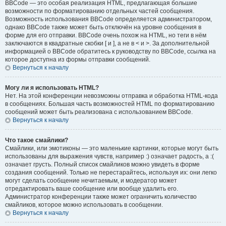
BBCode — это особая реализация HTML, предлагающая большие
возможности по форматированию отдельных частей сообщения.
Возможность использования BBCode определяется администратором,
однако BBCode также может быть отключён на уровне сообщения в
форме для его отправки. BBCode очень похож на HTML, но теги в нём
заключаются в квадратные скобки [ и ], а не в < и >. За дополнительной
информацией о BBCode обратитесь к руководству по BBCode, ссылка на
которое доступна из формы отправки сообщений.
Вернуться к началу
Могу ли я использовать HTML?
Нет. На этой конференции невозможны отправка и обработка HTML-кода
в сообщениях. Большая часть возможностей HTML по форматированию
сообщений может быть реализована с использованием BBCode.
Вернуться к началу
Что такое смайлики?
Смайлики, или эмотиконы — это маленькие картинки, которые могут быть
использованы для выражения чувств, например :) означает радость, а :(
означает грусть. Полный список смайликов можно увидеть в форме
создания сообщений. Только не перестарайтесь, используя их: они легко
могут сделать сообщение нечитаемым, и модератор может
отредактировать ваше сообщение или вообще удалить его.
Администратор конференции также может ограничить количество
смайликов, которое можно использовать в сообщении.
Вернуться к началу