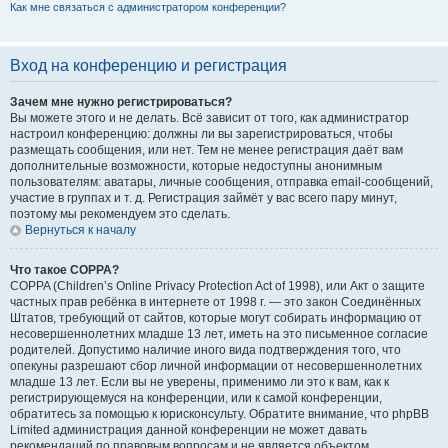
Как мне связаться с администратором конференции?
Вход на конференцию и регистрация
Зачем мне нужно регистрироваться?
Вы можете этого и не делать. Всё зависит от того, как администратор
настроил конференцию: должны ли вы зарегистрироваться, чтобы
размещать сообщения, или нет. Тем не менее регистрация даёт вам
дополнительные возможности, которые недоступны анонимным
пользователям: аватары, личные сообщения, отправка email-сообщений,
участие в группах и т. д. Регистрация займёт у вас всего пару минут,
поэтому мы рекомендуем это сделать.
Вернуться к началу
Что такое COPPA?
COPPA (Children’s Online Privacy Protection Act of 1998), или Акт о защите
частных прав ребёнка в интернете от 1998 г. — это закон Соединённых
Штатов, требующий от сайтов, которые могут собирать информацию от
несовершеннолетних младше 13 лет, иметь на это письменное согласие
родителей. Допустимо наличие иного вида подтверждения того, что
опекуны разрешают сбор личной информации от несовершеннолетних
младше 13 лет. Если вы не уверены, применимо ли это к вам, как к
регистрирующемуся на конференции, или к самой конференции,
обратитесь за помощью к юрисконсульту. Обратите внимание, что phpBB
Limited администрация данной конференции не может давать
рекомендаций по правовым вопросам и не является объектом