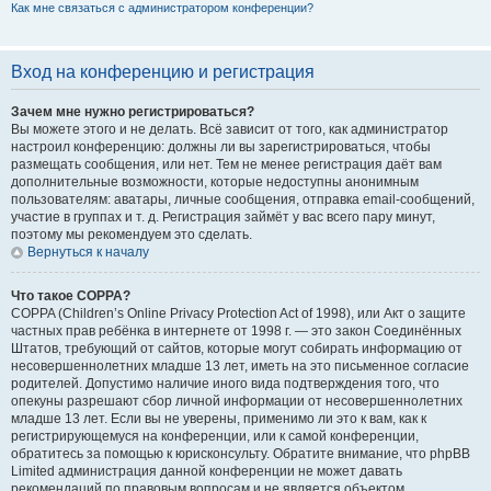
Как мне связаться с администратором конференции?
Вход на конференцию и регистрация
Зачем мне нужно регистрироваться?
Вы можете этого и не делать. Всё зависит от того, как администратор
настроил конференцию: должны ли вы зарегистрироваться, чтобы
размещать сообщения, или нет. Тем не менее регистрация даёт вам
дополнительные возможности, которые недоступны анонимным
пользователям: аватары, личные сообщения, отправка email-сообщений,
участие в группах и т. д. Регистрация займёт у вас всего пару минут,
поэтому мы рекомендуем это сделать.
Вернуться к началу
Что такое COPPA?
COPPA (Children’s Online Privacy Protection Act of 1998), или Акт о защите
частных прав ребёнка в интернете от 1998 г. — это закон Соединённых
Штатов, требующий от сайтов, которые могут собирать информацию от
несовершеннолетних младше 13 лет, иметь на это письменное согласие
родителей. Допустимо наличие иного вида подтверждения того, что
опекуны разрешают сбор личной информации от несовершеннолетних
младше 13 лет. Если вы не уверены, применимо ли это к вам, как к
регистрирующемуся на конференции, или к самой конференции,
обратитесь за помощью к юрисконсульту. Обратите внимание, что phpBB
Limited администрация данной конференции не может давать
рекомендаций по правовым вопросам и не является объектом