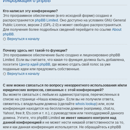
Информация о phpBB
Кто написал эту конференцию?
Это программное обеспечение (в его исходной форме) создано и
распространяется
phpBB Limited
. Оно доступно на условиях GNU General
Public Licence, версии 2 (GPL-2.0) и может свободно распространяться.
Для получения более подробных сведений перейдите по ссылке
About
phpBB
.
Вернуться к началу
Почему здесь нет такой-то функции?
Это программное обеспечение было создано и лицензировано phpBB
Limited. Если вы считаете, что какая-то функция должна быть добавлена,
посетите
Центр идей phpBB
, где можно отдать свой голос за уже
поданные идеи или предложить собственные.
Вернуться к началу
С кем можно связаться по вопросу некорректного использования и/или
юридических вопросов, связанных с этой конференцией?
Вы можете связаться с любым из администраторов, перечисленных в
списке на странице «Наша команда». Если вы не получили ответа,
свяжитесь с владельцем домена (сделайте
whois lookup
) или, если
конференция находится на бесплатном домене (например, chat.ru,
Yahoo!, free.fr, f2s.com и т. п.), с руководством или техподдержкой данного
домена. Учтите, что phpBB Limited
не имеет никакого контроля над
данной конференцией
и не может нести никакой ответственности за то,
кем и как данная конференция используется. Не обращайтесь к phpBB