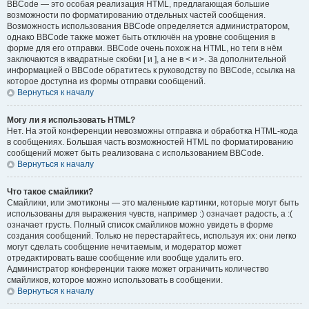
BBCode — это особая реализация HTML, предлагающая большие
возможности по форматированию отдельных частей сообщения.
Возможность использования BBCode определяется администратором,
однако BBCode также может быть отключён на уровне сообщения в
форме для его отправки. BBCode очень похож на HTML, но теги в нём
заключаются в квадратные скобки [ и ], а не в < и >. За дополнительной
информацией о BBCode обратитесь к руководству по BBCode, ссылка на
которое доступна из формы отправки сообщений.
Вернуться к началу
Могу ли я использовать HTML?
Нет. На этой конференции невозможны отправка и обработка HTML-кода
в сообщениях. Большая часть возможностей HTML по форматированию
сообщений может быть реализована с использованием BBCode.
Вернуться к началу
Что такое смайлики?
Смайлики, или эмотиконы — это маленькие картинки, которые могут быть
использованы для выражения чувств, например :) означает радость, а :(
означает грусть. Полный список смайликов можно увидеть в форме
создания сообщений. Только не перестарайтесь, используя их: они легко
могут сделать сообщение нечитаемым, и модератор может
отредактировать ваше сообщение или вообще удалить его.
Администратор конференции также может ограничить количество
смайликов, которое можно использовать в сообщении.
Вернуться к началу