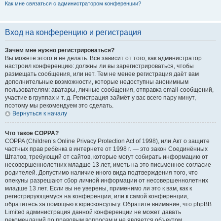
Как мне связаться с администратором конференции?
Вход на конференцию и регистрация
Зачем мне нужно регистрироваться?
Вы можете этого и не делать. Всё зависит от того, как администратор
настроил конференцию: должны ли вы зарегистрироваться, чтобы
размещать сообщения, или нет. Тем не менее регистрация даёт вам
дополнительные возможности, которые недоступны анонимным
пользователям: аватары, личные сообщения, отправка email-сообщений,
участие в группах и т. д. Регистрация займёт у вас всего пару минут,
поэтому мы рекомендуем это сделать.
Вернуться к началу
Что такое COPPA?
COPPA (Children’s Online Privacy Protection Act of 1998), или Акт о защите
частных прав ребёнка в интернете от 1998 г. — это закон Соединённых
Штатов, требующий от сайтов, которые могут собирать информацию от
несовершеннолетних младше 13 лет, иметь на это письменное согласие
родителей. Допустимо наличие иного вида подтверждения того, что
опекуны разрешают сбор личной информации от несовершеннолетних
младше 13 лет. Если вы не уверены, применимо ли это к вам, как к
регистрирующемуся на конференции, или к самой конференции,
обратитесь за помощью к юрисконсульту. Обратите внимание, что phpBB
Limited администрация данной конференции не может давать
рекомендаций по правовым вопросам и не является объектом