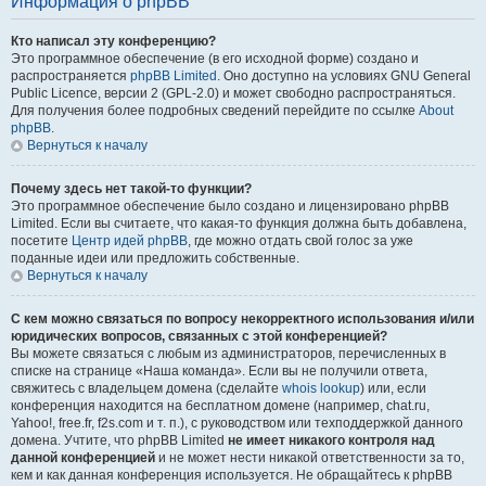
Информация о phpBB
Кто написал эту конференцию?
Это программное обеспечение (в его исходной форме) создано и
распространяется
phpBB Limited
. Оно доступно на условиях GNU General
Public Licence, версии 2 (GPL-2.0) и может свободно распространяться.
Для получения более подробных сведений перейдите по ссылке
About
phpBB
.
Вернуться к началу
Почему здесь нет такой-то функции?
Это программное обеспечение было создано и лицензировано phpBB
Limited. Если вы считаете, что какая-то функция должна быть добавлена,
посетите
Центр идей phpBB
, где можно отдать свой голос за уже
поданные идеи или предложить собственные.
Вернуться к началу
С кем можно связаться по вопросу некорректного использования и/или
юридических вопросов, связанных с этой конференцией?
Вы можете связаться с любым из администраторов, перечисленных в
списке на странице «Наша команда». Если вы не получили ответа,
свяжитесь с владельцем домена (сделайте
whois lookup
) или, если
конференция находится на бесплатном домене (например, chat.ru,
Yahoo!, free.fr, f2s.com и т. п.), с руководством или техподдержкой данного
домена. Учтите, что phpBB Limited
не имеет никакого контроля над
данной конференцией
и не может нести никакой ответственности за то,
кем и как данная конференция используется. Не обращайтесь к phpBB