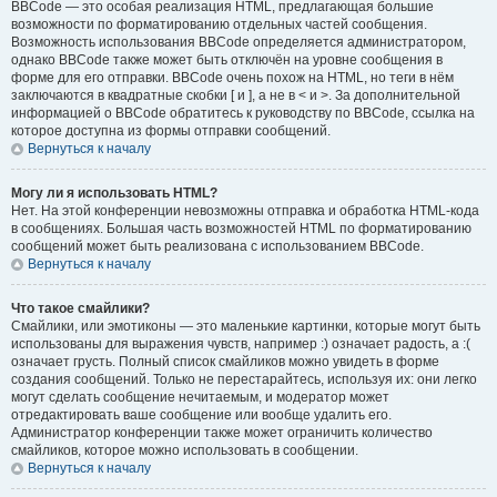
BBCode — это особая реализация HTML, предлагающая большие
возможности по форматированию отдельных частей сообщения.
Возможность использования BBCode определяется администратором,
однако BBCode также может быть отключён на уровне сообщения в
форме для его отправки. BBCode очень похож на HTML, но теги в нём
заключаются в квадратные скобки [ и ], а не в < и >. За дополнительной
информацией о BBCode обратитесь к руководству по BBCode, ссылка на
которое доступна из формы отправки сообщений.
Вернуться к началу
Могу ли я использовать HTML?
Нет. На этой конференции невозможны отправка и обработка HTML-кода
в сообщениях. Большая часть возможностей HTML по форматированию
сообщений может быть реализована с использованием BBCode.
Вернуться к началу
Что такое смайлики?
Смайлики, или эмотиконы — это маленькие картинки, которые могут быть
использованы для выражения чувств, например :) означает радость, а :(
означает грусть. Полный список смайликов можно увидеть в форме
создания сообщений. Только не перестарайтесь, используя их: они легко
могут сделать сообщение нечитаемым, и модератор может
отредактировать ваше сообщение или вообще удалить его.
Администратор конференции также может ограничить количество
смайликов, которое можно использовать в сообщении.
Вернуться к началу