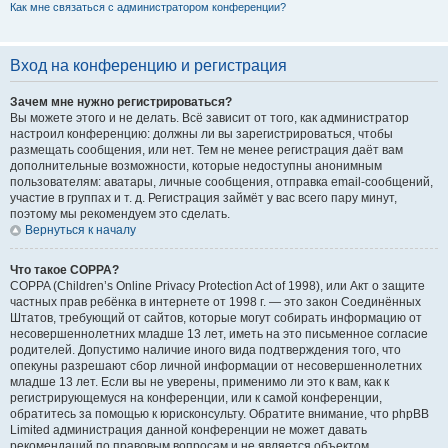
Как мне связаться с администратором конференции?
Вход на конференцию и регистрация
Зачем мне нужно регистрироваться?
Вы можете этого и не делать. Всё зависит от того, как администратор
настроил конференцию: должны ли вы зарегистрироваться, чтобы
размещать сообщения, или нет. Тем не менее регистрация даёт вам
дополнительные возможности, которые недоступны анонимным
пользователям: аватары, личные сообщения, отправка email-сообщений,
участие в группах и т. д. Регистрация займёт у вас всего пару минут,
поэтому мы рекомендуем это сделать.
Вернуться к началу
Что такое COPPA?
COPPA (Children’s Online Privacy Protection Act of 1998), или Акт о защите
частных прав ребёнка в интернете от 1998 г. — это закон Соединённых
Штатов, требующий от сайтов, которые могут собирать информацию от
несовершеннолетних младше 13 лет, иметь на это письменное согласие
родителей. Допустимо наличие иного вида подтверждения того, что
опекуны разрешают сбор личной информации от несовершеннолетних
младше 13 лет. Если вы не уверены, применимо ли это к вам, как к
регистрирующемуся на конференции, или к самой конференции,
обратитесь за помощью к юрисконсульту. Обратите внимание, что phpBB
Limited администрация данной конференции не может давать
рекомендаций по правовым вопросам и не является объектом