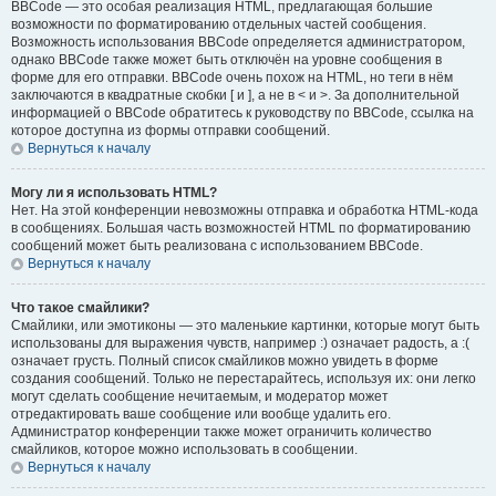
BBCode — это особая реализация HTML, предлагающая большие
возможности по форматированию отдельных частей сообщения.
Возможность использования BBCode определяется администратором,
однако BBCode также может быть отключён на уровне сообщения в
форме для его отправки. BBCode очень похож на HTML, но теги в нём
заключаются в квадратные скобки [ и ], а не в < и >. За дополнительной
информацией о BBCode обратитесь к руководству по BBCode, ссылка на
которое доступна из формы отправки сообщений.
Вернуться к началу
Могу ли я использовать HTML?
Нет. На этой конференции невозможны отправка и обработка HTML-кода
в сообщениях. Большая часть возможностей HTML по форматированию
сообщений может быть реализована с использованием BBCode.
Вернуться к началу
Что такое смайлики?
Смайлики, или эмотиконы — это маленькие картинки, которые могут быть
использованы для выражения чувств, например :) означает радость, а :(
означает грусть. Полный список смайликов можно увидеть в форме
создания сообщений. Только не перестарайтесь, используя их: они легко
могут сделать сообщение нечитаемым, и модератор может
отредактировать ваше сообщение или вообще удалить его.
Администратор конференции также может ограничить количество
смайликов, которое можно использовать в сообщении.
Вернуться к началу