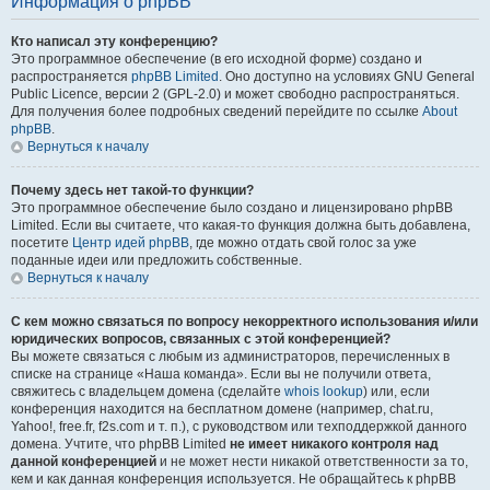
Информация о phpBB
Кто написал эту конференцию?
Это программное обеспечение (в его исходной форме) создано и
распространяется
phpBB Limited
. Оно доступно на условиях GNU General
Public Licence, версии 2 (GPL-2.0) и может свободно распространяться.
Для получения более подробных сведений перейдите по ссылке
About
phpBB
.
Вернуться к началу
Почему здесь нет такой-то функции?
Это программное обеспечение было создано и лицензировано phpBB
Limited. Если вы считаете, что какая-то функция должна быть добавлена,
посетите
Центр идей phpBB
, где можно отдать свой голос за уже
поданные идеи или предложить собственные.
Вернуться к началу
С кем можно связаться по вопросу некорректного использования и/или
юридических вопросов, связанных с этой конференцией?
Вы можете связаться с любым из администраторов, перечисленных в
списке на странице «Наша команда». Если вы не получили ответа,
свяжитесь с владельцем домена (сделайте
whois lookup
) или, если
конференция находится на бесплатном домене (например, chat.ru,
Yahoo!, free.fr, f2s.com и т. п.), с руководством или техподдержкой данного
домена. Учтите, что phpBB Limited
не имеет никакого контроля над
данной конференцией
и не может нести никакой ответственности за то,
кем и как данная конференция используется. Не обращайтесь к phpBB