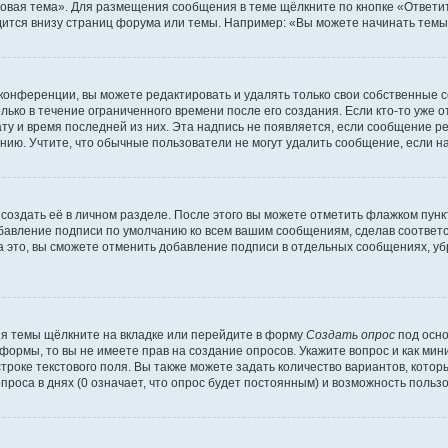
овая тема». Для размещения сообщения в теме щёлкните по кнопке «Ответит
ится внизу страниц форума или темы. Например: «Вы можете начинать темы»
конференции, вы можете редактировать и удалять только свои собственные 
ько в течение ограниченного времени после его создания. Если кто-то уже 
дату и время последней из них. Эта надпись не появляется, если сообщение 
ию. Учтите, что обычные пользователи не могут удалить сообщение, если на 
создать её в личном разделе. После этого вы можете отметить флажком пун
обавление подписи по умолчанию ко всем вашим сообщениям, сделав соотве
а это, вы сможете отменить добавление подписи в отдельных сообщениях, у
я темы щёлкните на вкладке или перейдите в форму
Создать опрос
под осно
 формы, то вы не имеете прав на создание опросов. Укажите вопрос и как ми
троке текстового поля. Вы также можете задать количество вариантов, котор
оса в днях (0 означает, что опрос будет постоянным) и возможность пользо