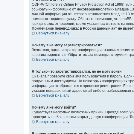
COPPA (Children’s Online Privacy Protection Act of 1998),
собирать информацию от несовершеннолетних младше 13 ле
личной информации от несовершеннолетних младше 13 лет.
помощью к юрисконсульту. Обратите внимание, что phpBB 
юридических отношений, кроме указанных в ответе на вопр
Примечание переводчика: в России данный акт не имее
Вернуться к началу
Почему я не могу зарегистрироваться?
Возможно, администратор конференции отключил регистрац
зарегистрироваться. Обратитесь за помощью к администр
Вернуться к началу
Я только что зарегистрировался, но не могу войти!
Сначала проверьте свои имя пользователя и пароль. Если 
полученным инструкциям. На некоторых конференциях треб
информация отображается в процессе регистрации. Если в
указали неправильный адрес email либо он заблокирован с
Вернуться к началу
Почему я не могу войти?
Существует несколько возможных причин. Прежде всего уб
проверить, не был ли вам закрыт доступ к конференции. 
Вернуться к началу
Я давно зарегистрирован, но больше не могу войти!