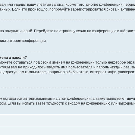
вал или удалил вашу учётную запись. Кроме того, многие конференции перио
ных. Если это произошло, попробуйте зарегистрироваться снова и активнее 
егко получить новый. Перейдите на страницу входа на конференцию и щёлкни
инистратором конференции.
мени и пароля?
сможете оставаться под своим именем на конференции только некоторое огран
 чтобы вам не приходилось вводить имя пользователя и пароль каждый раз, 
щедоступном компьютере, например в библиотеке, интернет-кафе, университе
ам оставаться авторизованным на этой конференции, а также выполняют друг
ом. Если вы испытываете трудности с входом на конференцию или выходом с