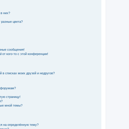
 в них?
 разные цвета?
чные сообщения!
 от кого-то с этой конференции!
й в списках моих друзей и недругов?
и форумам?
стую страницу!
и?
ные мной темы?
ься на определённую тему?