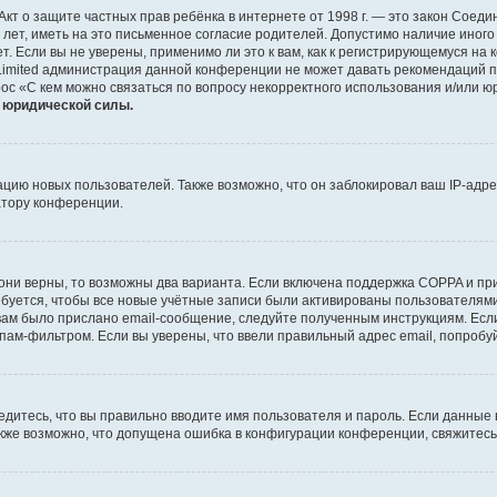
 или Акт о защите частных прав ребёнка в интернете от 1998 г. — это закон Со
т, иметь на это письменное согласие родителей. Допустимо наличие иного
 Если вы не уверены, применимо ли это к вам, как к регистрирующемуся на 
Limited администрация данной конференции не может давать рекомендаций 
ос «С кем можно связаться по вопросу некорректного использования и/или ю
т юридической силы.
ию новых пользователей. Также возможно, что он заблокировал ваш IP-адре
атору конференции.
они верны, то возможны два варианта. Если включена поддержка COPPA и при 
уется, чтобы все новые учётные записи были активированы пользователями
ам было прислано email-сообщение, следуйте полученным инструкциям. Если
пам-фильтром. Если вы уверены, что ввели правильный адрес email, попробу
едитесь, что вы правильно вводите имя пользователя и пароль. Если данные
Также возможно, что допущена ошибка в конфигурации конференции, свяжитес