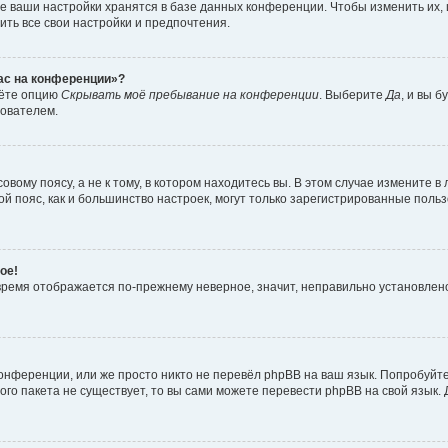
е ваши настройки хранятся в базе данных конференции. Чтобы изменить их,
ить все свои настройки и предпочтения.
час на конференции»?
дёте опцию
Скрывать моё пребывание на конференции
. Выберите
Да
, и вы 
зователем.
вому поясу, а не к тому, в котором находитесь вы. В этом случае измените в 
овой пояс, как и большинство настроек, могут только зарегистрированные пол
ое!
о время отображается по-прежнему неверное, значит, неправильно установле
онференции, или же просто никто не перевёл phpBB на ваш язык. Попробуйт
вого пакета не существует, то вы сами можете перевести phpBB на свой язы