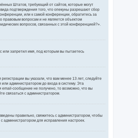
единённых Штатов, требующий от сайтов, которые могут
 вида подтверждения того, что опекуны разрешают сбор
конференции, или к самой конференции, обратитесь за
по правовым вопросам и не является объектом
ридических вопросов, связанных с этой конференцией?».
с или запретил имя, под которым вы пытаетесь
регистрации вы указали, что вам менее 13 лет, следуйте
 или администратором до входа в систему. Эта
 email-сообщение не получено, то возможно, что вы
йте связаться с администратором.
 введены правильно, свяжитесь с администратором, чтобы
ь с администратором для исправления настроек.