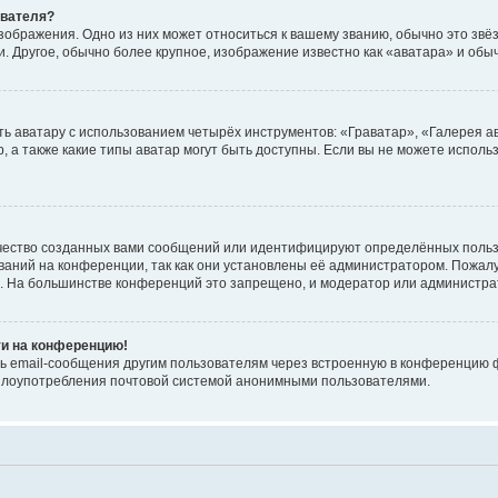
ователя?
зображения. Одно из них может относиться к вашему званию, обычно это звёзд
. Другое, обычно более крупное, изображение известно как «аватара» и обы
ь аватару с использованием четырёх инструментов: «Граватар», «Галерея а
, а также какие типы аватар могут быть доступны. Если вы не можете испол
чество созданных вами сообщений или идентифицируют определённых польз
аний на конференции, так как они установлены её администратором. Пожал
е. На большинстве конференций это запрещено, и модератор или администра
ти на конференцию!
ь email-сообщения другим пользователям через встроенную в конференцию ф
ь злоупотребления почтовой системой анонимными пользователями.