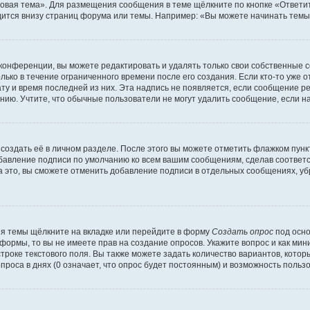
овая тема». Для размещения сообщения в теме щёлкните по кнопке «Ответит
ится внизу страниц форума или темы. Например: «Вы можете начинать темы»
конференции, вы можете редактировать и удалять только свои собственные 
ько в течение ограниченного времени после его создания. Если кто-то уже 
дату и время последней из них. Эта надпись не появляется, если сообщение 
ию. Учтите, что обычные пользователи не могут удалить сообщение, если на 
создать её в личном разделе. После этого вы можете отметить флажком пун
обавление подписи по умолчанию ко всем вашим сообщениям, сделав соотве
а это, вы сможете отменить добавление подписи в отдельных сообщениях, у
я темы щёлкните на вкладке или перейдите в форму
Создать опрос
под осно
 формы, то вы не имеете прав на создание опросов. Укажите вопрос и как ми
троке текстового поля. Вы также можете задать количество вариантов, котор
оса в днях (0 означает, что опрос будет постоянным) и возможность пользо