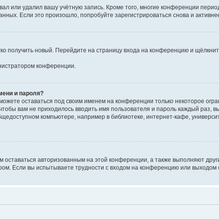
вал или удалил вашу учётную запись. Кроме того, многие конференции перио
ных. Если это произошло, попробуйте зарегистрироваться снова и активнее 
егко получить новый. Перейдите на страницу входа на конференцию и щёлкни
инистратором конференции.
мени и пароля?
сможете оставаться под своим именем на конференции только некоторое огран
 чтобы вам не приходилось вводить имя пользователя и пароль каждый раз, 
щедоступном компьютере, например в библиотеке, интернет-кафе, университе
ам оставаться авторизованным на этой конференции, а также выполняют друг
ом. Если вы испытываете трудности с входом на конференцию или выходом с