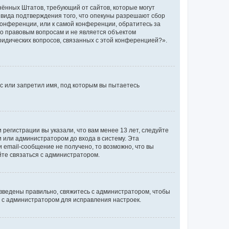
единённых Штатов, требующий от сайтов, которые могут
 вида подтверждения того, что опекуны разрешают сбор
конференции, или к самой конференции, обратитесь за
по правовым вопросам и не является объектом
ридических вопросов, связанных с этой конференцией?».
с или запретил имя, под которым вы пытаетесь
регистрации вы указали, что вам менее 13 лет, следуйте
 или администратором до входа в систему. Эта
 email-сообщение не получено, то возможно, что вы
йте связаться с администратором.
 введены правильно, свяжитесь с администратором, чтобы
ь с администратором для исправления настроек.