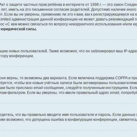
 или Акт о защите частных прав ребёнка в интернете от 1998 г. — это закон Со
т, иметь на это письменное согласие родителей. Допустимо наличие иного
 Если вы не уверены, применимо ли это к вам, как к регистрирующемуся на 
Limited администрация данной конференции не может давать рекомендаций 
ос «С кем можно связаться по вопросу некорректного использования и/или ю
т юридической силы.
ию новых пользователей. Также возможно, что он заблокировал ваш IP-адре
атору конференции.
они верны, то возможны два варианта. Если включена поддержка COPPA и при 
уется, чтобы все новые учётные записи были активированы пользователями
ам было прислано email-сообщение, следуйте полученным инструкциям. Если
пам-фильтром. Если вы уверены, что ввели правильный адрес email, попробу
едитесь, что вы правильно вводите имя пользователя и пароль. Если данные
Также возможно, что допущена ошибка в конфигурации конференции, свяжитес