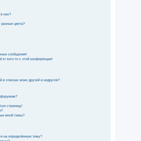
 в них?
 разные цвета?
чные сообщения!
 от кого-то с этой конференции!
й в списках моих друзей и недругов?
и форумам?
стую страницу!
и?
ные мной темы?
ься на определённую тему?