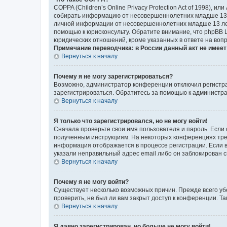
COPPA (Children’s Online Privacy Protection Act of 1998),
собирать информацию от несовершеннолетних младше 13 ле
личной информации от несовершеннолетних младше 13 лет.
помощью к юрисконсульту. Обратите внимание, что phpBB 
юридических отношений, кроме указанных в ответе на вопр
Примечание переводчика: в России данный акт не имее
Вернуться к началу
Почему я не могу зарегистрироваться?
Возможно, администратор конференции отключил регистрац
зарегистрироваться. Обратитесь за помощью к администр
Вернуться к началу
Я только что зарегистрировался, но не могу войти!
Сначала проверьте свои имя пользователя и пароль. Если 
полученным инструкциям. На некоторых конференциях треб
информация отображается в процессе регистрации. Если в
указали неправильный адрес email либо он заблокирован с
Вернуться к началу
Почему я не могу войти?
Существует несколько возможных причин. Прежде всего уб
проверить, не был ли вам закрыт доступ к конференции. 
Вернуться к началу
Я давно зарегистрирован, но больше не могу войти!