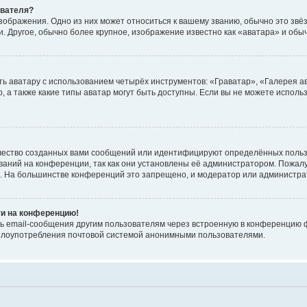
ователя?
зображения. Одно из них может относиться к вашему званию, обычно это звёзд
. Другое, обычно более крупное, изображение известно как «аватара» и обы
ь аватару с использованием четырёх инструментов: «Граватар», «Галерея а
, а также какие типы аватар могут быть доступны. Если вы не можете испол
чество созданных вами сообщений или идентифицируют определённых польз
аний на конференции, так как они установлены её администратором. Пожал
е. На большинстве конференций это запрещено, и модератор или администра
ти на конференцию!
ь email-сообщения другим пользователям через встроенную в конференцию ф
ь злоупотребления почтовой системой анонимными пользователями.