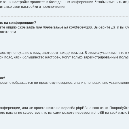
е ваши настройки хранятся в базе данных конференции. Чтобы изменить их,
ить все свои настройки и предпочтения.
час на конференции»?
дёте опцию
Скрывать моё пребывание на конференции
. Выберите
Да
, и вы 
зователем.
вому поясу, а не к тому, в котором находитесь вы. В этом случае измените в 
овой пояс, как и большинство настроек, могут только зарегистрированные пол
ое!
о время отображается по-прежнему неверное, значит, неправильно установле
онференции, или же просто никто не перевёл phpBB на ваш язык. Попробуйт
вого пакета не существует, то вы сами можете перевести phpBB на свой язы