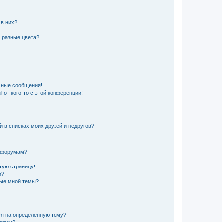
 в них?
 разные цвета?
чные сообщения!
 от кого-то с этой конференции!
й в списках моих друзей и недругов?
и форумам?
стую страницу!
и?
ные мной темы?
ься на определённую тему?