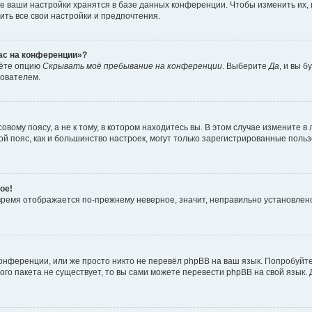
е ваши настройки хранятся в базе данных конференции. Чтобы изменить их,
ить все свои настройки и предпочтения.
час на конференции»?
дёте опцию
Скрывать моё пребывание на конференции
. Выберите
Да
, и вы 
зователем.
вому поясу, а не к тому, в котором находитесь вы. В этом случае измените в 
овой пояс, как и большинство настроек, могут только зарегистрированные пол
ое!
о время отображается по-прежнему неверное, значит, неправильно установле
онференции, или же просто никто не перевёл phpBB на ваш язык. Попробуйт
вого пакета не существует, то вы сами можете перевести phpBB на свой язы