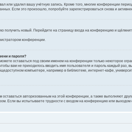
вал или удалил вашу учётную запись. Кроме того, многие конференции перио
ных. Если это произошло, попробуйте зарегистрироваться снова и активнее 
егко получить новый. Перейдите на страницу входа на конференцию и щёлкни
инистратором конференции.
мени и пароля?
сможете оставаться под своим именем на конференции только некоторое огран
 чтобы вам не приходилось вводить имя пользователя и пароль каждый раз, 
щедоступном компьютере, например в библиотеке, интернет-кафе, университе
ам оставаться авторизованным на этой конференции, а также выполняют друг
ом. Если вы испытываете трудности с входом на конференцию или выходом с