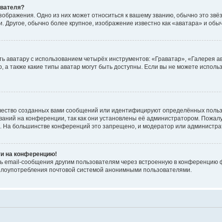
ователя?
зображения. Одно из них может относиться к вашему званию, обычно это звёзд
. Другое, обычно более крупное, изображение известно как «аватара» и обы
ь аватару с использованием четырёх инструментов: «Граватар», «Галерея а
, а также какие типы аватар могут быть доступны. Если вы не можете испол
чество созданных вами сообщений или идентифицируют определённых польз
аний на конференции, так как они установлены её администратором. Пожал
е. На большинстве конференций это запрещено, и модератор или администра
ти на конференцию!
ь email-сообщения другим пользователям через встроенную в конференцию ф
ь злоупотребления почтовой системой анонимными пользователями.