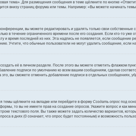
овая тема». Для размещения сообщения в теме щёлкните по кнопке «Ответит
ится внизу страниц форума или темы. Например: «Вы можете начинать темы»
конференции, вы можете редактировать и удалять только свои собственные 
ько в течение ограниченного времени после его создания. Если кто-то уже 
дату и время последней из них. Эта надпись не появляется, если сообщение 
ию. Учтите, что обычные пользователи не могут удалить сообщение, если на 
создать её в личном разделе. После этого вы можете отметить флажком пун
обавление подписи по умолчанию ко всем вашим сообщениям, сделав соотве
а это, вы сможете отменить добавление подписи в отдельных сообщениях, у
я темы щёлкните на вкладке или перейдите в форму
Создать опрос
под осно
 формы, то вы не имеете прав на создание опросов. Укажите вопрос и как ми
троке текстового поля. Вы также можете задать количество вариантов, котор
оса в днях (0 означает, что опрос будет постоянным) и возможность пользо