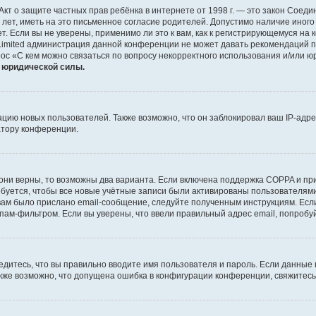
 или Акт о защите частных прав ребёнка в интернете от 1998 г. — это закон Со
т, иметь на это письменное согласие родителей. Допустимо наличие иного
 Если вы не уверены, применимо ли это к вам, как к регистрирующемуся на 
Limited администрация данной конференции не может давать рекомендаций 
ос «С кем можно связаться по вопросу некорректного использования и/или ю
т юридической силы.
ию новых пользователей. Также возможно, что он заблокировал ваш IP-адре
атору конференции.
они верны, то возможны два варианта. Если включена поддержка COPPA и при 
уется, чтобы все новые учётные записи были активированы пользователями
ам было прислано email-сообщение, следуйте полученным инструкциям. Если
пам-фильтром. Если вы уверены, что ввели правильный адрес email, попробу
едитесь, что вы правильно вводите имя пользователя и пароль. Если данные
Также возможно, что допущена ошибка в конфигурации конференции, свяжитес