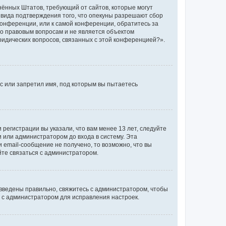
единённых Штатов, требующий от сайтов, которые могут
 вида подтверждения того, что опекуны разрешают сбор
конференции, или к самой конференции, обратитесь за
по правовым вопросам и не является объектом
ридических вопросов, связанных с этой конференцией?».
с или запретил имя, под которым вы пытаетесь
регистрации вы указали, что вам менее 13 лет, следуйте
 или администратором до входа в систему. Эта
 email-сообщение не получено, то возможно, что вы
йте связаться с администратором.
 введены правильно, свяжитесь с администратором, чтобы
ь с администратором для исправления настроек.