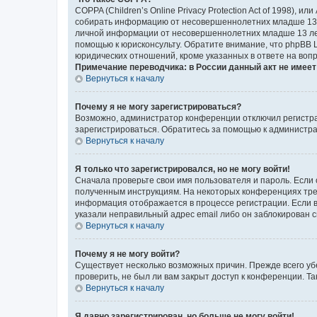
COPPA (Children’s Online Privacy Protection Act of 1998),
собирать информацию от несовершеннолетних младше 13 ле
личной информации от несовершеннолетних младше 13 лет.
помощью к юрисконсульту. Обратите внимание, что phpBB 
юридических отношений, кроме указанных в ответе на вопр
Примечание переводчика: в России данный акт не имее
Вернуться к началу
Почему я не могу зарегистрироваться?
Возможно, администратор конференции отключил регистрац
зарегистрироваться. Обратитесь за помощью к администр
Вернуться к началу
Я только что зарегистрировался, но не могу войти!
Сначала проверьте свои имя пользователя и пароль. Если 
полученным инструкциям. На некоторых конференциях треб
информация отображается в процессе регистрации. Если в
указали неправильный адрес email либо он заблокирован с
Вернуться к началу
Почему я не могу войти?
Существует несколько возможных причин. Прежде всего уб
проверить, не был ли вам закрыт доступ к конференции. 
Вернуться к началу
Я давно зарегистрирован, но больше не могу войти!