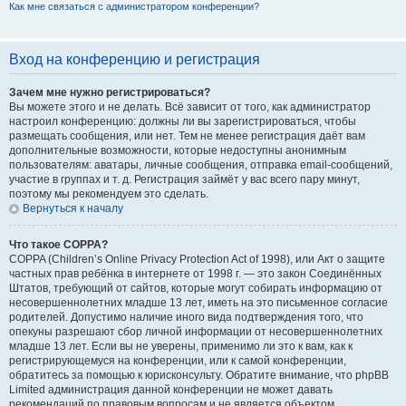
Как мне связаться с администратором конференции?
Вход на конференцию и регистрация
Зачем мне нужно регистрироваться?
Вы можете этого и не делать. Всё зависит от того, как администратор
настроил конференцию: должны ли вы зарегистрироваться, чтобы
размещать сообщения, или нет. Тем не менее регистрация даёт вам
дополнительные возможности, которые недоступны анонимным
пользователям: аватары, личные сообщения, отправка email-сообщений,
участие в группах и т. д. Регистрация займёт у вас всего пару минут,
поэтому мы рекомендуем это сделать.
Вернуться к началу
Что такое COPPA?
COPPA (Children’s Online Privacy Protection Act of 1998), или Акт о защите
частных прав ребёнка в интернете от 1998 г. — это закон Соединённых
Штатов, требующий от сайтов, которые могут собирать информацию от
несовершеннолетних младше 13 лет, иметь на это письменное согласие
родителей. Допустимо наличие иного вида подтверждения того, что
опекуны разрешают сбор личной информации от несовершеннолетних
младше 13 лет. Если вы не уверены, применимо ли это к вам, как к
регистрирующемуся на конференции, или к самой конференции,
обратитесь за помощью к юрисконсульту. Обратите внимание, что phpBB
Limited администрация данной конференции не может давать
рекомендаций по правовым вопросам и не является объектом