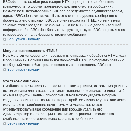
BBCode — это особая реализация HTML, предлагающая большие
возможности по форматированию отдельных частей сообщения.
Возможность использования BBCode определяется администратором,
однако BBCode также может быть отключён на уровне сообщения в
форме для его отправки. BBCode очень похож на HTML, но теги в нём
заключаются в квадратные скобки [ и ], а не в < и >. За дополнительной
информацией о BBCode обратитесь к руководству по BBCode, ссылка на
которое доступна из формы отправки сообщений.
Вернуться к началу
Могу ли я использовать HTML?
Нет. На этой конференции невозможны отправка и обработка HTML-кода
в сообщениях. Большая часть возможностей HTML по форматированию
сообщений может быть реализована с использованием BBCode.
Вернуться к началу
Что такое смайлики?
Смайлики, или эмотиконы — это маленькие картинки, которые могут быть
использованы для выражения чувств, например :) означает радость, а :(
означает грусть. Полный список смайликов можно увидеть в форме
создания сообщений. Только не перестарайтесь, используя их: они легко
могут сделать сообщение нечитаемым, и модератор может
отредактировать ваше сообщение или вообще удалить его.
Администратор конференции также может ограничить количество
смайликов, которое можно использовать в сообщении.
Вернуться к началу