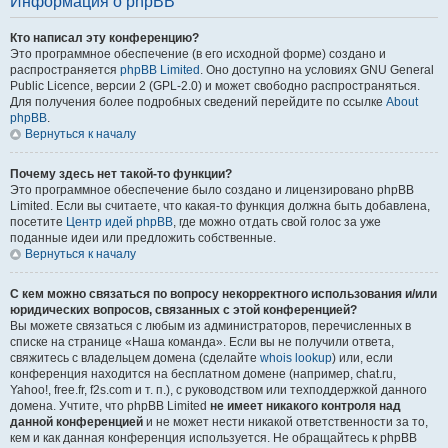
Информация о phpBB
Кто написал эту конференцию?
Это программное обеспечение (в его исходной форме) создано и
распространяется
phpBB Limited
. Оно доступно на условиях GNU General
Public Licence, версии 2 (GPL-2.0) и может свободно распространяться.
Для получения более подробных сведений перейдите по ссылке
About
phpBB
.
Вернуться к началу
Почему здесь нет такой-то функции?
Это программное обеспечение было создано и лицензировано phpBB
Limited. Если вы считаете, что какая-то функция должна быть добавлена,
посетите
Центр идей phpBB
, где можно отдать свой голос за уже
поданные идеи или предложить собственные.
Вернуться к началу
С кем можно связаться по вопросу некорректного использования и/или
юридических вопросов, связанных с этой конференцией?
Вы можете связаться с любым из администраторов, перечисленных в
списке на странице «Наша команда». Если вы не получили ответа,
свяжитесь с владельцем домена (сделайте
whois lookup
) или, если
конференция находится на бесплатном домене (например, chat.ru,
Yahoo!, free.fr, f2s.com и т. п.), с руководством или техподдержкой данного
домена. Учтите, что phpBB Limited
не имеет никакого контроля над
данной конференцией
и не может нести никакой ответственности за то,
кем и как данная конференция используется. Не обращайтесь к phpBB