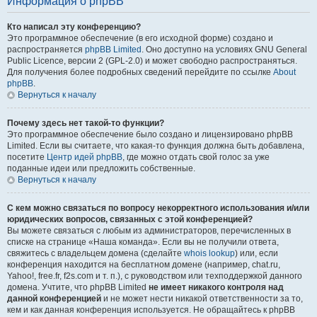
Информация о phpBB
Кто написал эту конференцию?
Это программное обеспечение (в его исходной форме) создано и
распространяется
phpBB Limited
. Оно доступно на условиях GNU General
Public Licence, версии 2 (GPL-2.0) и может свободно распространяться.
Для получения более подробных сведений перейдите по ссылке
About
phpBB
.
Вернуться к началу
Почему здесь нет такой-то функции?
Это программное обеспечение было создано и лицензировано phpBB
Limited. Если вы считаете, что какая-то функция должна быть добавлена,
посетите
Центр идей phpBB
, где можно отдать свой голос за уже
поданные идеи или предложить собственные.
Вернуться к началу
С кем можно связаться по вопросу некорректного использования и/или
юридических вопросов, связанных с этой конференцией?
Вы можете связаться с любым из администраторов, перечисленных в
списке на странице «Наша команда». Если вы не получили ответа,
свяжитесь с владельцем домена (сделайте
whois lookup
) или, если
конференция находится на бесплатном домене (например, chat.ru,
Yahoo!, free.fr, f2s.com и т. п.), с руководством или техподдержкой данного
домена. Учтите, что phpBB Limited
не имеет никакого контроля над
данной конференцией
и не может нести никакой ответственности за то,
кем и как данная конференция используется. Не обращайтесь к phpBB