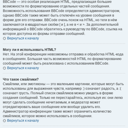
BBCode — это особая реализация HTML, предлагающая большие
возможности по форматированию отдельных частей сообщения.
Возможность использования BBCode определяется администратором,
однако BBCode также может быть отключён на уровне сообщения в
форме для его отправки. BBCode очень похож на HTML, но теги в нём
заключаются в квадратные скобки [ и ], а не в < и >. За дополнительной
информацией о BBCode обратитесь к руководству по BBCode, ссылка на
которое доступна из формы отправки сообщений.
Вернуться к началу
Могу ли я использовать HTML?
Нет. На этой конференции невозможны отправка и обработка HTML-кода
в сообщениях. Большая часть возможностей HTML по форматированию
сообщений может быть реализована с использованием BBCode.
Вернуться к началу
Что такое смайлики?
Смайлики, или эмотиконы — это маленькие картинки, которые могут быть
использованы для выражения чувств, например :) означает радость, а :(
означает грусть. Полный список смайликов можно увидеть в форме
создания сообщений. Только не перестарайтесь, используя их: они легко
могут сделать сообщение нечитаемым, и модератор может
отредактировать ваше сообщение или вообще удалить его.
Администратор конференции также может ограничить количество
смайликов, которое можно использовать в сообщении.
Вернуться к началу