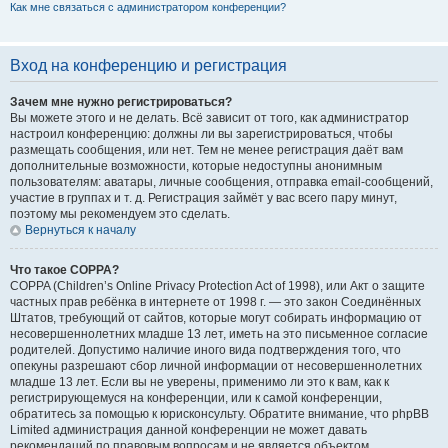
Как мне связаться с администратором конференции?
Вход на конференцию и регистрация
Зачем мне нужно регистрироваться?
Вы можете этого и не делать. Всё зависит от того, как администратор
настроил конференцию: должны ли вы зарегистрироваться, чтобы
размещать сообщения, или нет. Тем не менее регистрация даёт вам
дополнительные возможности, которые недоступны анонимным
пользователям: аватары, личные сообщения, отправка email-сообщений,
участие в группах и т. д. Регистрация займёт у вас всего пару минут,
поэтому мы рекомендуем это сделать.
Вернуться к началу
Что такое COPPA?
COPPA (Children’s Online Privacy Protection Act of 1998), или Акт о защите
частных прав ребёнка в интернете от 1998 г. — это закон Соединённых
Штатов, требующий от сайтов, которые могут собирать информацию от
несовершеннолетних младше 13 лет, иметь на это письменное согласие
родителей. Допустимо наличие иного вида подтверждения того, что
опекуны разрешают сбор личной информации от несовершеннолетних
младше 13 лет. Если вы не уверены, применимо ли это к вам, как к
регистрирующемуся на конференции, или к самой конференции,
обратитесь за помощью к юрисконсульту. Обратите внимание, что phpBB
Limited администрация данной конференции не может давать
рекомендаций по правовым вопросам и не является объектом