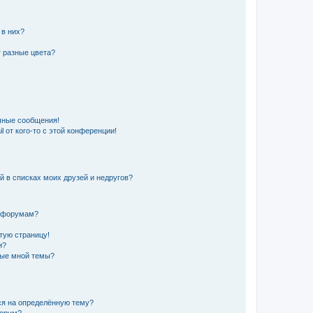
 в них?
 разные цвета?
чные сообщения!
 от кого-то с этой конференции!
й в списках моих друзей и недругов?
и форумам?
стую страницу!
и?
ные мной темы?
ься на определённую тему?