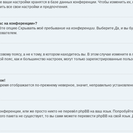
е ваши настройки хранятся в базе данных конференции. Чтобы изменить их,
ить все свои настройки и предпочтения.
час на конференции»?
дёте опцию
Скрывать моё пребывание на конференции
. Выберите
Да
, и вы 
зователем.
вому поясу, а не к тому, в котором находитесь вы. В этом случае измените в 
овой пояс, как и большинство настроек, могут только зарегистрированные пол
ое!
о время отображается по-прежнему неверное, значит, неправильно установле
онференции, или же просто никто не перевёл phpBB на ваш язык. Попробуйт
вого пакета не существует, то вы сами можете перевести phpBB на свой язы