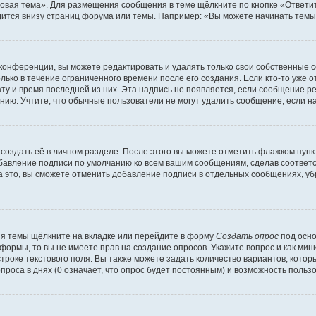
овая тема». Для размещения сообщения в теме щёлкните по кнопке «Ответит
ится внизу страниц форума или темы. Например: «Вы можете начинать темы»
конференции, вы можете редактировать и удалять только свои собственные 
ько в течение ограниченного времени после его создания. Если кто-то уже 
дату и время последней из них. Эта надпись не появляется, если сообщение 
ию. Учтите, что обычные пользователи не могут удалить сообщение, если на 
создать её в личном разделе. После этого вы можете отметить флажком пун
обавление подписи по умолчанию ко всем вашим сообщениям, сделав соотве
а это, вы сможете отменить добавление подписи в отдельных сообщениях, у
я темы щёлкните на вкладке или перейдите в форму
Создать опрос
под осно
 формы, то вы не имеете прав на создание опросов. Укажите вопрос и как ми
троке текстового поля. Вы также можете задать количество вариантов, котор
оса в днях (0 означает, что опрос будет постоянным) и возможность пользо