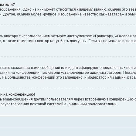
ователя?
зображения. Одно из них может относиться к вашему званию, обычно это звёзд
. Другое, обычно более крупное, изображение известно как «аватара» и обы
ь аватару с использованием четырёх инструментов: «Граватар», «Галерея а
, а также какие типы аватар могут быть доступны. Если вы не можете испол
чество созданных вами сообщений или идентифицируют определённых польз
аний на конференции, так как они установлены её администратором. Пожал
е. На большинстве конференций это запрещено, и модератор или администра
ти на конференцию!
ь email-сообщения другим пользователям через встроенную в конференцию ф
ь злоупотребления почтовой системой анонимными пользователями.