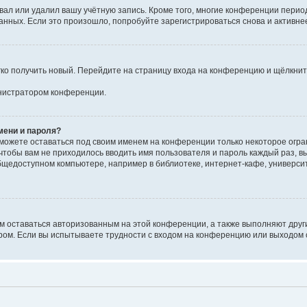
вал или удалил вашу учётную запись. Кроме того, многие конференции перио
ных. Если это произошло, попробуйте зарегистрироваться снова и активнее 
егко получить новый. Перейдите на страницу входа на конференцию и щёлкни
инистратором конференции.
мени и пароля?
сможете оставаться под своим именем на конференции только некоторое огран
 чтобы вам не приходилось вводить имя пользователя и пароль каждый раз, 
щедоступном компьютере, например в библиотеке, интернет-кафе, университе
ам оставаться авторизованным на этой конференции, а также выполняют друг
ом. Если вы испытываете трудности с входом на конференцию или выходом с