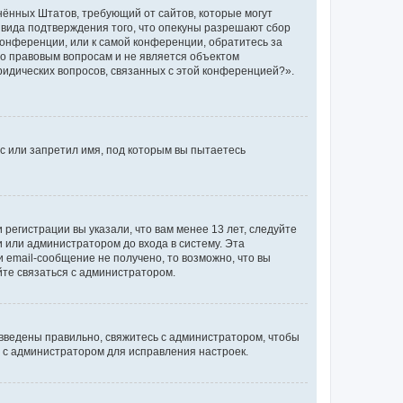
единённых Штатов, требующий от сайтов, которые могут
 вида подтверждения того, что опекуны разрешают сбор
конференции, или к самой конференции, обратитесь за
по правовым вопросам и не является объектом
ридических вопросов, связанных с этой конференцией?».
с или запретил имя, под которым вы пытаетесь
регистрации вы указали, что вам менее 13 лет, следуйте
 или администратором до входа в систему. Эта
 email-сообщение не получено, то возможно, что вы
йте связаться с администратором.
 введены правильно, свяжитесь с администратором, чтобы
ь с администратором для исправления настроек.