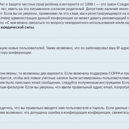
 или Акт о защите частных прав ребёнка в интернете от 1998 г. — это закон Со
т, иметь на это письменное согласие родителей. Допустимо наличие иного
 Если вы не уверены, применимо ли это к вам, как к регистрирующемуся на 
Limited администрация данной конференции не может давать рекомендаций 
ос «С кем можно связаться по вопросу некорректного использования и/или ю
т юридической силы.
ию новых пользователей. Также возможно, что он заблокировал ваш IP-адре
атору конференции.
они верны, то возможны два варианта. Если включена поддержка COPPA и при 
уется, чтобы все новые учётные записи были активированы пользователями
ам было прислано email-сообщение, следуйте полученным инструкциям. Если
пам-фильтром. Если вы уверены, что ввели правильный адрес email, попробу
едитесь, что вы правильно вводите имя пользователя и пароль. Если данные
Также возможно, что допущена ошибка в конфигурации конференции, свяжитес