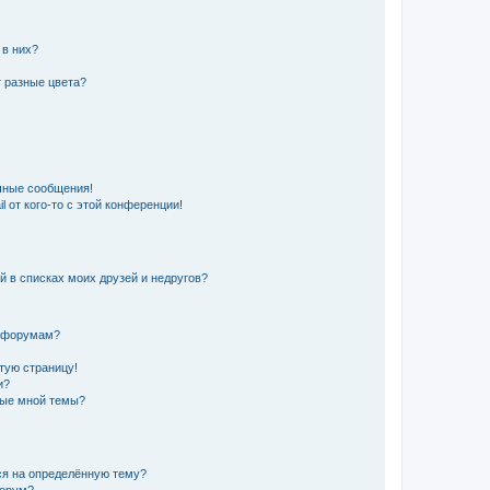
 в них?
 разные цвета?
чные сообщения!
 от кого-то с этой конференции!
й в списках моих друзей и недругов?
и форумам?
стую страницу!
и?
ные мной темы?
ься на определённую тему?