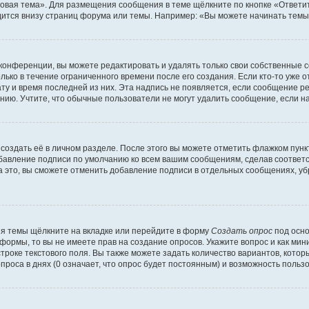
овая тема». Для размещения сообщения в теме щёлкните по кнопке «Ответит
ится внизу страниц форума или темы. Например: «Вы можете начинать темы»
конференции, вы можете редактировать и удалять только свои собственные 
ько в течение ограниченного времени после его создания. Если кто-то уже 
дату и время последней из них. Эта надпись не появляется, если сообщение 
ию. Учтите, что обычные пользователи не могут удалить сообщение, если на 
создать её в личном разделе. После этого вы можете отметить флажком пун
обавление подписи по умолчанию ко всем вашим сообщениям, сделав соотве
а это, вы сможете отменить добавление подписи в отдельных сообщениях, у
я темы щёлкните на вкладке или перейдите в форму
Создать опрос
под осно
 формы, то вы не имеете прав на создание опросов. Укажите вопрос и как ми
троке текстового поля. Вы также можете задать количество вариантов, котор
оса в днях (0 означает, что опрос будет постоянным) и возможность пользо