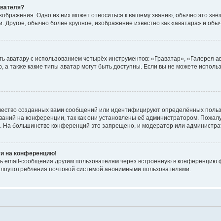
ователя?
зображения. Одно из них может относиться к вашему званию, обычно это звёзд
. Другое, обычно более крупное, изображение известно как «аватара» и обы
ь аватару с использованием четырёх инструментов: «Граватар», «Галерея а
, а также какие типы аватар могут быть доступны. Если вы не можете испол
чество созданных вами сообщений или идентифицируют определённых польз
аний на конференции, так как они установлены её администратором. Пожал
е. На большинстве конференций это запрещено, и модератор или администра
ти на конференцию!
ь email-сообщения другим пользователям через встроенную в конференцию ф
ь злоупотребления почтовой системой анонимными пользователями.