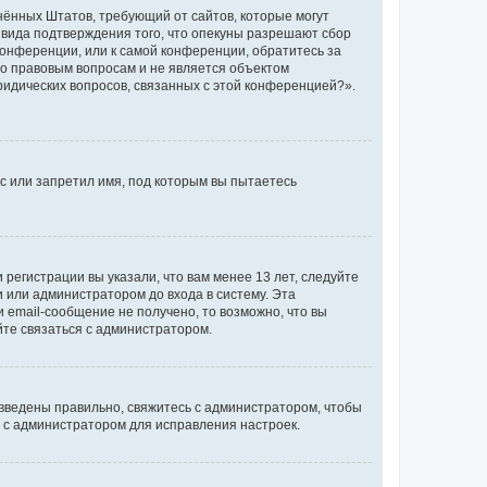
единённых Штатов, требующий от сайтов, которые могут
 вида подтверждения того, что опекуны разрешают сбор
конференции, или к самой конференции, обратитесь за
по правовым вопросам и не является объектом
ридических вопросов, связанных с этой конференцией?».
с или запретил имя, под которым вы пытаетесь
регистрации вы указали, что вам менее 13 лет, следуйте
 или администратором до входа в систему. Эта
 email-сообщение не получено, то возможно, что вы
йте связаться с администратором.
 введены правильно, свяжитесь с администратором, чтобы
ь с администратором для исправления настроек.