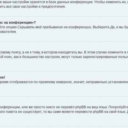
е ваши настройки хранятся в базе данных конференции. Чтобы изменить их,
ить все свои настройки и предпочтения.
час на конференции»?
дёте опцию
Скрывать моё пребывание на конференции
. Выберите
Да
, и вы 
зователем.
вому поясу, а не к тому, в котором находитесь вы. В этом случае измените в 
овой пояс, как и большинство настроек, могут только зарегистрированные пол
ое!
о время отображается по-прежнему неверное, значит, неправильно установле
онференции, или же просто никто не перевёл phpBB на ваш язык. Попробуйт
вого пакета не существует, то вы сами можете перевести phpBB на свой язы