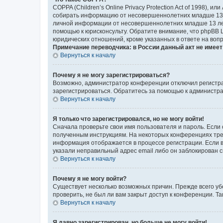
COPPA (Children’s Online Privacy Protection Act of 1998),
собирать информацию от несовершеннолетних младше 13 ле
личной информации от несовершеннолетних младше 13 лет.
помощью к юрисконсульту. Обратите внимание, что phpBB 
юридических отношений, кроме указанных в ответе на вопр
Примечание переводчика: в России данный акт не имее
Вернуться к началу
Почему я не могу зарегистрироваться?
Возможно, администратор конференции отключил регистрац
зарегистрироваться. Обратитесь за помощью к администр
Вернуться к началу
Я только что зарегистрировался, но не могу войти!
Сначала проверьте свои имя пользователя и пароль. Если 
полученным инструкциям. На некоторых конференциях треб
информация отображается в процессе регистрации. Если в
указали неправильный адрес email либо он заблокирован с
Вернуться к началу
Почему я не могу войти?
Существует несколько возможных причин. Прежде всего уб
проверить, не был ли вам закрыт доступ к конференции. 
Вернуться к началу
Я давно зарегистрирован, но больше не могу войти!