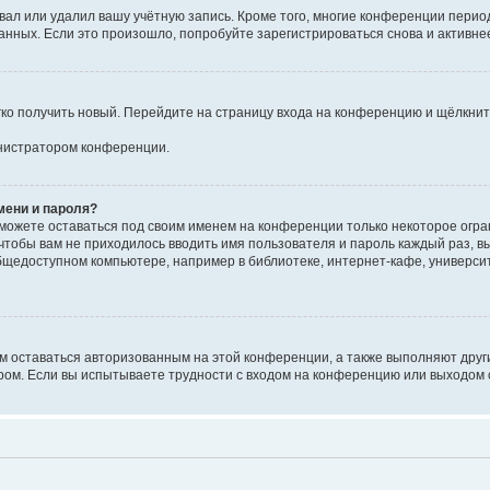
вал или удалил вашу учётную запись. Кроме того, многие конференции перио
ных. Если это произошло, попробуйте зарегистрироваться снова и активнее 
егко получить новый. Перейдите на страницу входа на конференцию и щёлкни
инистратором конференции.
мени и пароля?
сможете оставаться под своим именем на конференции только некоторое огран
 чтобы вам не приходилось вводить имя пользователя и пароль каждый раз, 
щедоступном компьютере, например в библиотеке, интернет-кафе, университе
ам оставаться авторизованным на этой конференции, а также выполняют друг
ом. Если вы испытываете трудности с входом на конференцию или выходом с