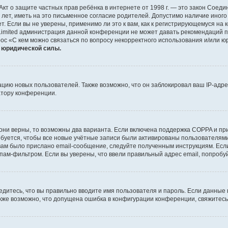
 или Акт о защите частных прав ребёнка в интернете от 1998 г. — это закон Со
т, иметь на это письменное согласие родителей. Допустимо наличие иного
 Если вы не уверены, применимо ли это к вам, как к регистрирующемуся на 
Limited администрация данной конференции не может давать рекомендаций 
ос «С кем можно связаться по вопросу некорректного использования и/или ю
т юридической силы.
ию новых пользователей. Также возможно, что он заблокировал ваш IP-адре
атору конференции.
они верны, то возможны два варианта. Если включена поддержка COPPA и при 
уется, чтобы все новые учётные записи были активированы пользователями
ам было прислано email-сообщение, следуйте полученным инструкциям. Если
пам-фильтром. Если вы уверены, что ввели правильный адрес email, попробу
едитесь, что вы правильно вводите имя пользователя и пароль. Если данные
Также возможно, что допущена ошибка в конфигурации конференции, свяжитес