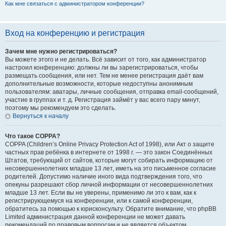
Как мне связаться с администратором конференции?
Вход на конференцию и регистрация
Зачем мне нужно регистрироваться?
Вы можете этого и не делать. Всё зависит от того, как администратор
настроил конференцию: должны ли вы зарегистрироваться, чтобы
размещать сообщения, или нет. Тем не менее регистрация даёт вам
дополнительные возможности, которые недоступны анонимным
пользователям: аватары, личные сообщения, отправка email-сообщений,
участие в группах и т. д. Регистрация займёт у вас всего пару минут,
поэтому мы рекомендуем это сделать.
Вернуться к началу
Что такое COPPA?
COPPA (Children’s Online Privacy Protection Act of 1998), или Акт о защите
частных прав ребёнка в интернете от 1998 г. — это закон Соединённых
Штатов, требующий от сайтов, которые могут собирать информацию от
несовершеннолетних младше 13 лет, иметь на это письменное согласие
родителей. Допустимо наличие иного вида подтверждения того, что
опекуны разрешают сбор личной информации от несовершеннолетних
младше 13 лет. Если вы не уверены, применимо ли это к вам, как к
регистрирующемуся на конференции, или к самой конференции,
обратитесь за помощью к юрисконсульту. Обратите внимание, что phpBB
Limited администрация данной конференции не может давать
рекомендаций по правовым вопросам и не является объектом