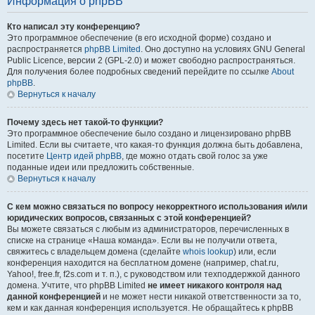
Информация о phpBB
Кто написал эту конференцию?
Это программное обеспечение (в его исходной форме) создано и
распространяется
phpBB Limited
. Оно доступно на условиях GNU General
Public Licence, версии 2 (GPL-2.0) и может свободно распространяться.
Для получения более подробных сведений перейдите по ссылке
About
phpBB
.
Вернуться к началу
Почему здесь нет такой-то функции?
Это программное обеспечение было создано и лицензировано phpBB
Limited. Если вы считаете, что какая-то функция должна быть добавлена,
посетите
Центр идей phpBB
, где можно отдать свой голос за уже
поданные идеи или предложить собственные.
Вернуться к началу
С кем можно связаться по вопросу некорректного использования и/или
юридических вопросов, связанных с этой конференцией?
Вы можете связаться с любым из администраторов, перечисленных в
списке на странице «Наша команда». Если вы не получили ответа,
свяжитесь с владельцем домена (сделайте
whois lookup
) или, если
конференция находится на бесплатном домене (например, chat.ru,
Yahoo!, free.fr, f2s.com и т. п.), с руководством или техподдержкой данного
домена. Учтите, что phpBB Limited
не имеет никакого контроля над
данной конференцией
и не может нести никакой ответственности за то,
кем и как данная конференция используется. Не обращайтесь к phpBB