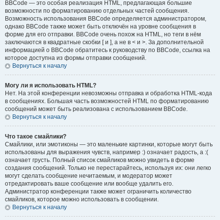
BBCode — это особая реализация HTML, предлагающая большие
возможности по форматированию отдельных частей сообщения.
Возможность использования BBCode определяется администратором,
однако BBCode также может быть отключён на уровне сообщения в
форме для его отправки. BBCode очень похож на HTML, но теги в нём
заключаются в квадратные скобки [ и ], а не в < и >. За дополнительной
информацией о BBCode обратитесь к руководству по BBCode, ссылка на
которое доступна из формы отправки сообщений.
Вернуться к началу
Могу ли я использовать HTML?
Нет. На этой конференции невозможны отправка и обработка HTML-кода
в сообщениях. Большая часть возможностей HTML по форматированию
сообщений может быть реализована с использованием BBCode.
Вернуться к началу
Что такое смайлики?
Смайлики, или эмотиконы — это маленькие картинки, которые могут быть
использованы для выражения чувств, например :) означает радость, а :(
означает грусть. Полный список смайликов можно увидеть в форме
создания сообщений. Только не перестарайтесь, используя их: они легко
могут сделать сообщение нечитаемым, и модератор может
отредактировать ваше сообщение или вообще удалить его.
Администратор конференции также может ограничить количество
смайликов, которое можно использовать в сообщении.
Вернуться к началу