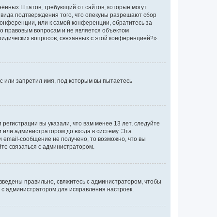
единённых Штатов, требующий от сайтов, которые могут
 вида подтверждения того, что опекуны разрешают сбор
конференции, или к самой конференции, обратитесь за
по правовым вопросам и не является объектом
ридических вопросов, связанных с этой конференцией?».
с или запретил имя, под которым вы пытаетесь
регистрации вы указали, что вам менее 13 лет, следуйте
 или администратором до входа в систему. Эта
 email-сообщение не получено, то возможно, что вы
йте связаться с администратором.
 введены правильно, свяжитесь с администратором, чтобы
ь с администратором для исправления настроек.