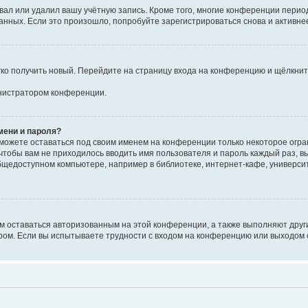
вал или удалил вашу учётную запись. Кроме того, многие конференции перио
ных. Если это произошло, попробуйте зарегистрироваться снова и активнее 
егко получить новый. Перейдите на страницу входа на конференцию и щёлкни
инистратором конференции.
мени и пароля?
сможете оставаться под своим именем на конференции только некоторое огран
 чтобы вам не приходилось вводить имя пользователя и пароль каждый раз, 
щедоступном компьютере, например в библиотеке, интернет-кафе, университе
ам оставаться авторизованным на этой конференции, а также выполняют друг
ом. Если вы испытываете трудности с входом на конференцию или выходом с