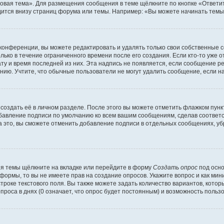
овая тема». Для размещения сообщения в теме щёлкните по кнопке «Ответит
ится внизу страниц форума или темы. Например: «Вы можете начинать темы»
конференции, вы можете редактировать и удалять только свои собственные 
ько в течение ограниченного времени после его создания. Если кто-то уже 
дату и время последней из них. Эта надпись не появляется, если сообщение 
ию. Учтите, что обычные пользователи не могут удалить сообщение, если на 
создать её в личном разделе. После этого вы можете отметить флажком пун
обавление подписи по умолчанию ко всем вашим сообщениям, сделав соотве
а это, вы сможете отменить добавление подписи в отдельных сообщениях, у
я темы щёлкните на вкладке или перейдите в форму
Создать опрос
под осно
 формы, то вы не имеете прав на создание опросов. Укажите вопрос и как ми
троке текстового поля. Вы также можете задать количество вариантов, котор
оса в днях (0 означает, что опрос будет постоянным) и возможность пользо