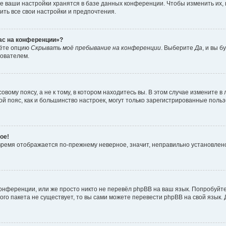
е ваши настройки хранятся в базе данных конференции. Чтобы изменить их,
ить все свои настройки и предпочтения.
час на конференции»?
дёте опцию
Скрывать моё пребывание на конференции
. Выберите
Да
, и вы 
зователем.
вому поясу, а не к тому, в котором находитесь вы. В этом случае измените в 
овой пояс, как и большинство настроек, могут только зарегистрированные пол
ое!
о время отображается по-прежнему неверное, значит, неправильно установле
онференции, или же просто никто не перевёл phpBB на ваш язык. Попробуйт
вого пакета не существует, то вы сами можете перевести phpBB на свой язы