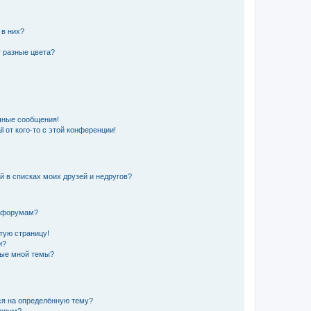
 в них?
 разные цвета?
чные сообщения!
 от кого-то с этой конференции!
й в списках моих друзей и недругов?
и форумам?
стую страницу!
и?
ные мной темы?
ься на определённую тему?