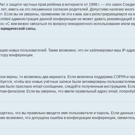
 или Акт о защите частных прав ребёнка в интернете от 1998 г. — это закон Со
т, иметь на это письменное согласие родителей. Допустимо наличие иного
 Если вы не уверены, применимо ли это к вам, как к регистрирующемуся на 
Limited администрация данной конференции не может давать рекомендаций 
ос «С кем можно связаться по вопросу некорректного использования и/или ю
т юридической силы.
ию новых пользователей. Также возможно, что он заблокировал ваш IP-адре
атору конференции.
они верны, то возможны два варианта. Если включена поддержка COPPA и при 
уется, чтобы все новые учётные записи были активированы пользователями
ам было прислано email-сообщение, следуйте полученным инструкциям. Если
пам-фильтром. Если вы уверены, что ввели правильный адрес email, попробу
едитесь, что вы правильно вводите имя пользователя и пароль. Если данные
Также возможно, что допущена ошибка в конфигурации конференции, свяжитес