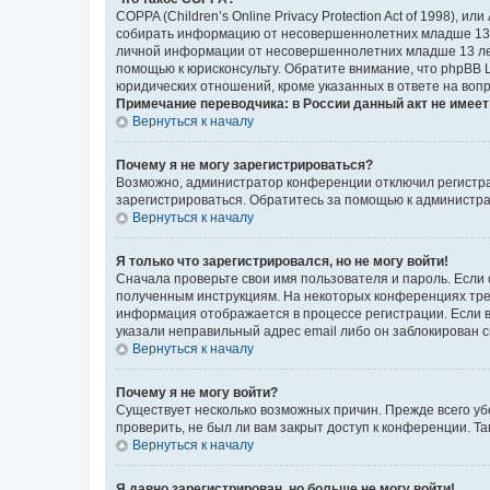
COPPA (Children’s Online Privacy Protection Act of 1998),
собирать информацию от несовершеннолетних младше 13 ле
личной информации от несовершеннолетних младше 13 лет.
помощью к юрисконсульту. Обратите внимание, что phpBB 
юридических отношений, кроме указанных в ответе на вопр
Примечание переводчика: в России данный акт не имее
Вернуться к началу
Почему я не могу зарегистрироваться?
Возможно, администратор конференции отключил регистрац
зарегистрироваться. Обратитесь за помощью к администр
Вернуться к началу
Я только что зарегистрировался, но не могу войти!
Сначала проверьте свои имя пользователя и пароль. Если 
полученным инструкциям. На некоторых конференциях треб
информация отображается в процессе регистрации. Если в
указали неправильный адрес email либо он заблокирован с
Вернуться к началу
Почему я не могу войти?
Существует несколько возможных причин. Прежде всего уб
проверить, не был ли вам закрыт доступ к конференции. 
Вернуться к началу
Я давно зарегистрирован, но больше не могу войти!