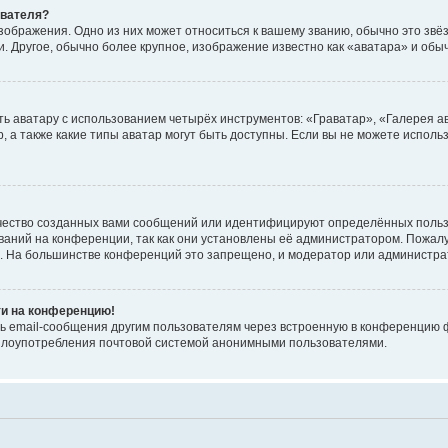
ователя?
зображения. Одно из них может относиться к вашему званию, обычно это звёзд
. Другое, обычно более крупное, изображение известно как «аватара» и обы
ь аватару с использованием четырёх инструментов: «Граватар», «Галерея а
, а также какие типы аватар могут быть доступны. Если вы не можете испол
чество созданных вами сообщений или идентифицируют определённых польз
аний на конференции, так как они установлены её администратором. Пожал
е. На большинстве конференций это запрещено, и модератор или администра
ти на конференцию!
ь email-сообщения другим пользователям через встроенную в конференцию ф
ь злоупотребления почтовой системой анонимными пользователями.