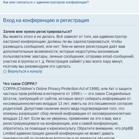
Как мне связаться с администратором конференции?
Вход на конференцию и регистрация
Зачем мне нужно регистрироваться?
Вы можете этого и не делать. Всё зависит от того, как администратор
настроил конференцию: должны ли вы зарегистрироваться, чтобы
размещать сообщения, или нет. Тем не менее регистрация даёт вам
дополнительные возможности, которые недоступны анонимным
пользователям: аватары, личные сообщения, отправка email-сообщений,
участие в группах и т. д. Регистрация займёт у вас всего пару минут,
поэтому мы рекомендуем это сделать.
Вернуться к началу
Что такое COPPA?
COPPA (Children’s Online Privacy Protection Act of 1998), или Акт о защите
частных прав ребёнка в интернете от 1998 г. — это закон Соединённых
Штатов, требующий от сайтов, которые могут собирать информацию от
несовершеннолетних младше 13 лет, иметь на это письменное согласие
родителей. Допустимо наличие иного вида подтверждения того, что
опекуны разрешают сбор личной информации от несовершеннолетних
младше 13 лет. Если вы не уверены, применимо ли это к вам, как к
регистрирующемуся на конференции, или к самой конференции,
обратитесь за помощью к юрисконсульту. Обратите внимание, что phpBB
Limited администрация данной конференции не может давать
рекомендаций по правовым вопросам и не является объектом