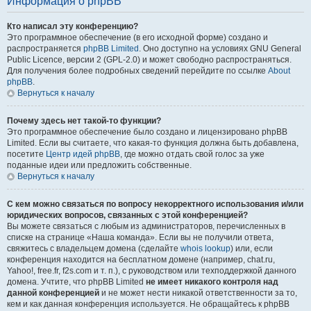
Информация о phpBB
Кто написал эту конференцию?
Это программное обеспечение (в его исходной форме) создано и
распространяется
phpBB Limited
. Оно доступно на условиях GNU General
Public Licence, версии 2 (GPL-2.0) и может свободно распространяться.
Для получения более подробных сведений перейдите по ссылке
About
phpBB
.
Вернуться к началу
Почему здесь нет такой-то функции?
Это программное обеспечение было создано и лицензировано phpBB
Limited. Если вы считаете, что какая-то функция должна быть добавлена,
посетите
Центр идей phpBB
, где можно отдать свой голос за уже
поданные идеи или предложить собственные.
Вернуться к началу
С кем можно связаться по вопросу некорректного использования и/или
юридических вопросов, связанных с этой конференцией?
Вы можете связаться с любым из администраторов, перечисленных в
списке на странице «Наша команда». Если вы не получили ответа,
свяжитесь с владельцем домена (сделайте
whois lookup
) или, если
конференция находится на бесплатном домене (например, chat.ru,
Yahoo!, free.fr, f2s.com и т. п.), с руководством или техподдержкой данного
домена. Учтите, что phpBB Limited
не имеет никакого контроля над
данной конференцией
и не может нести никакой ответственности за то,
кем и как данная конференция используется. Не обращайтесь к phpBB