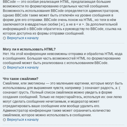
BBCode — это особая реализация HTML, предлагающая большие
возможности по форматированию отдельных частей сообщения.
Возможность использования BBCode определяется администратором,
однако BBCode также может быть отключён на уровне сообщения в
форме для его отправки. BBCode очень похож на HTML, но теги в нём
заключаются в квадратные скобки [ и ], а не в < и >. За дополнительной
информацией о BBCode обратитесь к руководству по BBCode, ссылка на
которое доступна из формы отправки сообщений.
Вернуться к началу
Могу ли я использовать HTML?
Нет. На этой конференции невозможны отправка и обработка HTML-кода
в сообщениях. Большая часть возможностей HTML по форматированию
сообщений может быть реализована с использованием BBCode.
Вернуться к началу
Что такое смайлики?
Смайлики, или эмотиконы — это маленькие картинки, которые могут быть
использованы для выражения чувств, например :) означает радость, а :(
означает грусть. Полный список смайликов можно увидеть в форме
создания сообщений. Только не перестарайтесь, используя их: они легко
могут сделать сообщение нечитаемым, и модератор может
отредактировать ваше сообщение или вообще удалить его.
Администратор конференции также может ограничить количество
смайликов, которое можно использовать в сообщении.
Вернуться к началу