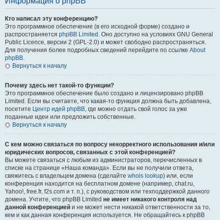
Информация о phpBB
Кто написал эту конференцию?
Это программное обеспечение (в его исходной форме) создано и
распространяется
phpBB Limited
. Оно доступно на условиях GNU General
Public Licence, версии 2 (GPL-2.0) и может свободно распространяться.
Для получения более подробных сведений перейдите по ссылке
About
phpBB
.
Вернуться к началу
Почему здесь нет такой-то функции?
Это программное обеспечение было создано и лицензировано phpBB
Limited. Если вы считаете, что какая-то функция должна быть добавлена,
посетите
Центр идей phpBB
, где можно отдать свой голос за уже
поданные идеи или предложить собственные.
Вернуться к началу
С кем можно связаться по вопросу некорректного использования и/или
юридических вопросов, связанных с этой конференцией?
Вы можете связаться с любым из администраторов, перечисленных в
списке на странице «Наша команда». Если вы не получили ответа,
свяжитесь с владельцем домена (сделайте
whois lookup
) или, если
конференция находится на бесплатном домене (например, chat.ru,
Yahoo!, free.fr, f2s.com и т. п.), с руководством или техподдержкой данного
домена. Учтите, что phpBB Limited
не имеет никакого контроля над
данной конференцией
и не может нести никакой ответственности за то,
кем и как данная конференция используется. Не обращайтесь к phpBB