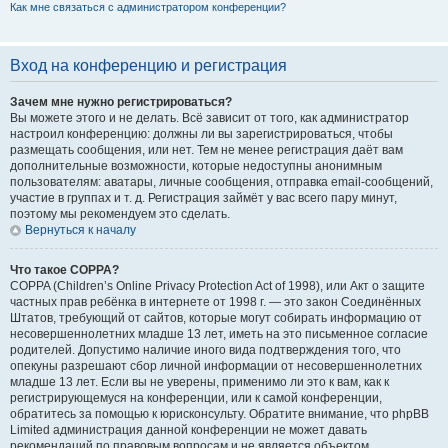
Как мне связаться с администратором конференции?
Вход на конференцию и регистрация
Зачем мне нужно регистрироваться?
Вы можете этого и не делать. Всё зависит от того, как администратор
настроил конференцию: должны ли вы зарегистрироваться, чтобы
размещать сообщения, или нет. Тем не менее регистрация даёт вам
дополнительные возможности, которые недоступны анонимным
пользователям: аватары, личные сообщения, отправка email-сообщений,
участие в группах и т. д. Регистрация займёт у вас всего пару минут,
поэтому мы рекомендуем это сделать.
Вернуться к началу
Что такое COPPA?
COPPA (Children’s Online Privacy Protection Act of 1998), или Акт о защите
частных прав ребёнка в интернете от 1998 г. — это закон Соединённых
Штатов, требующий от сайтов, которые могут собирать информацию от
несовершеннолетних младше 13 лет, иметь на это письменное согласие
родителей. Допустимо наличие иного вида подтверждения того, что
опекуны разрешают сбор личной информации от несовершеннолетних
младше 13 лет. Если вы не уверены, применимо ли это к вам, как к
регистрирующемуся на конференции, или к самой конференции,
обратитесь за помощью к юрисконсульту. Обратите внимание, что phpBB
Limited администрация данной конференции не может давать
рекомендаций по правовым вопросам и не является объектом