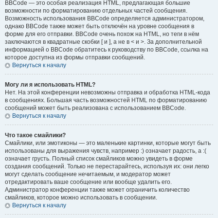
BBCode — это особая реализация HTML, предлагающая большие
возможности по форматированию отдельных частей сообщения.
Возможность использования BBCode определяется администратором,
однако BBCode также может быть отключён на уровне сообщения в
форме для его отправки. BBCode очень похож на HTML, но теги в нём
заключаются в квадратные скобки [ и ], а не в < и >. За дополнительной
информацией о BBCode обратитесь к руководству по BBCode, ссылка на
которое доступна из формы отправки сообщений.
Вернуться к началу
Могу ли я использовать HTML?
Нет. На этой конференции невозможны отправка и обработка HTML-кода
в сообщениях. Большая часть возможностей HTML по форматированию
сообщений может быть реализована с использованием BBCode.
Вернуться к началу
Что такое смайлики?
Смайлики, или эмотиконы — это маленькие картинки, которые могут быть
использованы для выражения чувств, например :) означает радость, а :(
означает грусть. Полный список смайликов можно увидеть в форме
создания сообщений. Только не перестарайтесь, используя их: они легко
могут сделать сообщение нечитаемым, и модератор может
отредактировать ваше сообщение или вообще удалить его.
Администратор конференции также может ограничить количество
смайликов, которое можно использовать в сообщении.
Вернуться к началу