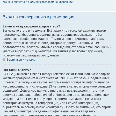
Как мне связаться с администратором конференции?
Вход на конференцию и регистрация
Зачем мне нужно регистрироваться?
Вы можете этого и не делать. Всё зависит от того, как администратор
настроил конференцию: должны ли вы зарегистрироваться, чтобы
размещать сообщения, или нет. Тем не менее регистрация даёт вам
дополнительные возможности, которые недоступны анонимным
пользователям: аватары, личные сообщения, отправка email-сообщений,
участие в группах и т. д. Регистрация займёт у вас всего пару минут,
поэтому мы рекомендуем это сделать.
Вернуться к началу
Что такое COPPA?
COPPA (Children’s Online Privacy Protection Act of 1998), или Акт о защите
частных прав ребёнка в интернете от 1998 г. — это закон Соединённых
Штатов, требующий от сайтов, которые могут собирать информацию от
несовершеннолетних младше 13 лет, иметь на это письменное согласие
родителей. Допустимо наличие иного вида подтверждения того, что
опекуны разрешают сбор личной информации от несовершеннолетних
младше 13 лет. Если вы не уверены, применимо ли это к вам, как к
регистрирующемуся на конференции, или к самой конференции,
обратитесь за помощью к юрисконсульту. Обратите внимание, что phpBB
Limited администрация данной конференции не может давать
рекомендаций по правовым вопросам и не является объектом