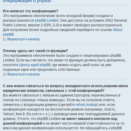
Информация о phpBB
Кто написал эту конференцию?
Это программное обеспечение (в его исходной форме) создано и
распространяется
phpBB Limited
. Оно доступно на условиях GNU General
Public Licence, версии 2 (GPL-2.0) и может свободно распространяться.
Для получения более подробных сведений перейдите по ссылке
About
phpBB
.
Вернуться к началу
Почему здесь нет такой-то функции?
Это программное обеспечение было создано и лицензировано phpBB
Limited. Если вы считаете, что какая-то функция должна быть добавлена,
посетите
Центр идей phpBB
, где можно отдать свой голос за уже
поданные идеи или предложить собственные.
Вернуться к началу
С кем можно связаться по вопросу некорректного использования и/или
юридических вопросов, связанных с этой конференцией?
Вы можете связаться с любым из администраторов, перечисленных в
списке на странице «Наша команда». Если вы не получили ответа,
свяжитесь с владельцем домена (сделайте
whois lookup
) или, если
конференция находится на бесплатном домене (например, chat.ru,
Yahoo!, free.fr, f2s.com и т. п.), с руководством или техподдержкой данного
домена. Учтите, что phpBB Limited
не имеет никакого контроля над
данной конференцией
и не может нести никакой ответственности за то,
кем и как данная конференция используется. Не обращайтесь к phpBB