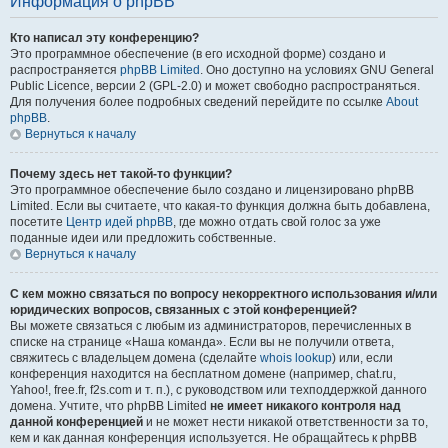
Информация о phpBB
Кто написал эту конференцию?
Это программное обеспечение (в его исходной форме) создано и
распространяется
phpBB Limited
. Оно доступно на условиях GNU General
Public Licence, версии 2 (GPL-2.0) и может свободно распространяться.
Для получения более подробных сведений перейдите по ссылке
About
phpBB
.
Вернуться к началу
Почему здесь нет такой-то функции?
Это программное обеспечение было создано и лицензировано phpBB
Limited. Если вы считаете, что какая-то функция должна быть добавлена,
посетите
Центр идей phpBB
, где можно отдать свой голос за уже
поданные идеи или предложить собственные.
Вернуться к началу
С кем можно связаться по вопросу некорректного использования и/или
юридических вопросов, связанных с этой конференцией?
Вы можете связаться с любым из администраторов, перечисленных в
списке на странице «Наша команда». Если вы не получили ответа,
свяжитесь с владельцем домена (сделайте
whois lookup
) или, если
конференция находится на бесплатном домене (например, chat.ru,
Yahoo!, free.fr, f2s.com и т. п.), с руководством или техподдержкой данного
домена. Учтите, что phpBB Limited
не имеет никакого контроля над
данной конференцией
и не может нести никакой ответственности за то,
кем и как данная конференция используется. Не обращайтесь к phpBB