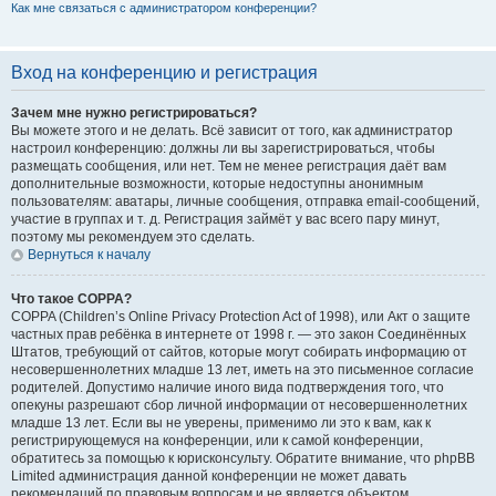
Как мне связаться с администратором конференции?
Вход на конференцию и регистрация
Зачем мне нужно регистрироваться?
Вы можете этого и не делать. Всё зависит от того, как администратор
настроил конференцию: должны ли вы зарегистрироваться, чтобы
размещать сообщения, или нет. Тем не менее регистрация даёт вам
дополнительные возможности, которые недоступны анонимным
пользователям: аватары, личные сообщения, отправка email-сообщений,
участие в группах и т. д. Регистрация займёт у вас всего пару минут,
поэтому мы рекомендуем это сделать.
Вернуться к началу
Что такое COPPA?
COPPA (Children’s Online Privacy Protection Act of 1998), или Акт о защите
частных прав ребёнка в интернете от 1998 г. — это закон Соединённых
Штатов, требующий от сайтов, которые могут собирать информацию от
несовершеннолетних младше 13 лет, иметь на это письменное согласие
родителей. Допустимо наличие иного вида подтверждения того, что
опекуны разрешают сбор личной информации от несовершеннолетних
младше 13 лет. Если вы не уверены, применимо ли это к вам, как к
регистрирующемуся на конференции, или к самой конференции,
обратитесь за помощью к юрисконсульту. Обратите внимание, что phpBB
Limited администрация данной конференции не может давать
рекомендаций по правовым вопросам и не является объектом