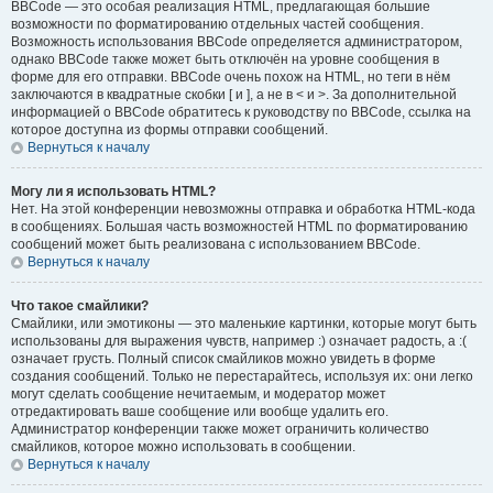
BBCode — это особая реализация HTML, предлагающая большие
возможности по форматированию отдельных частей сообщения.
Возможность использования BBCode определяется администратором,
однако BBCode также может быть отключён на уровне сообщения в
форме для его отправки. BBCode очень похож на HTML, но теги в нём
заключаются в квадратные скобки [ и ], а не в < и >. За дополнительной
информацией о BBCode обратитесь к руководству по BBCode, ссылка на
которое доступна из формы отправки сообщений.
Вернуться к началу
Могу ли я использовать HTML?
Нет. На этой конференции невозможны отправка и обработка HTML-кода
в сообщениях. Большая часть возможностей HTML по форматированию
сообщений может быть реализована с использованием BBCode.
Вернуться к началу
Что такое смайлики?
Смайлики, или эмотиконы — это маленькие картинки, которые могут быть
использованы для выражения чувств, например :) означает радость, а :(
означает грусть. Полный список смайликов можно увидеть в форме
создания сообщений. Только не перестарайтесь, используя их: они легко
могут сделать сообщение нечитаемым, и модератор может
отредактировать ваше сообщение или вообще удалить его.
Администратор конференции также может ограничить количество
смайликов, которое можно использовать в сообщении.
Вернуться к началу