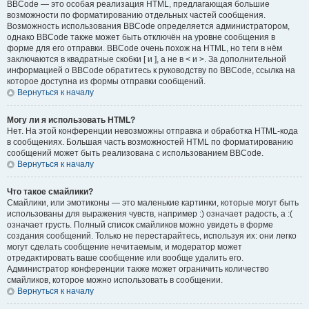
BBCode — это особая реализация HTML, предлагающая большие
возможности по форматированию отдельных частей сообщения.
Возможность использования BBCode определяется администратором,
однако BBCode также может быть отключён на уровне сообщения в
форме для его отправки. BBCode очень похож на HTML, но теги в нём
заключаются в квадратные скобки [ и ], а не в < и >. За дополнительной
информацией о BBCode обратитесь к руководству по BBCode, ссылка на
которое доступна из формы отправки сообщений.
Вернуться к началу
Могу ли я использовать HTML?
Нет. На этой конференции невозможны отправка и обработка HTML-кода
в сообщениях. Большая часть возможностей HTML по форматированию
сообщений может быть реализована с использованием BBCode.
Вернуться к началу
Что такое смайлики?
Смайлики, или эмотиконы — это маленькие картинки, которые могут быть
использованы для выражения чувств, например :) означает радость, а :(
означает грусть. Полный список смайликов можно увидеть в форме
создания сообщений. Только не перестарайтесь, используя их: они легко
могут сделать сообщение нечитаемым, и модератор может
отредактировать ваше сообщение или вообще удалить его.
Администратор конференции также может ограничить количество
смайликов, которое можно использовать в сообщении.
Вернуться к началу