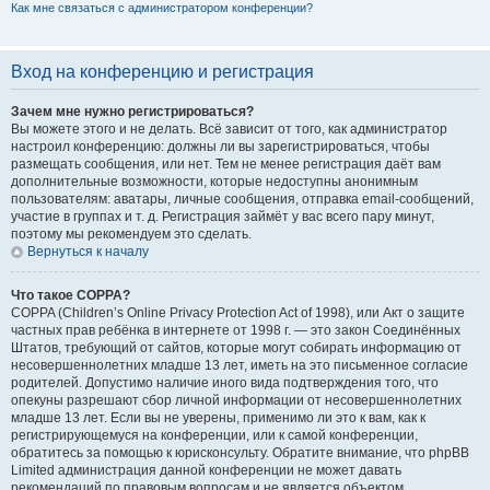
Как мне связаться с администратором конференции?
Вход на конференцию и регистрация
Зачем мне нужно регистрироваться?
Вы можете этого и не делать. Всё зависит от того, как администратор
настроил конференцию: должны ли вы зарегистрироваться, чтобы
размещать сообщения, или нет. Тем не менее регистрация даёт вам
дополнительные возможности, которые недоступны анонимным
пользователям: аватары, личные сообщения, отправка email-сообщений,
участие в группах и т. д. Регистрация займёт у вас всего пару минут,
поэтому мы рекомендуем это сделать.
Вернуться к началу
Что такое COPPA?
COPPA (Children’s Online Privacy Protection Act of 1998), или Акт о защите
частных прав ребёнка в интернете от 1998 г. — это закон Соединённых
Штатов, требующий от сайтов, которые могут собирать информацию от
несовершеннолетних младше 13 лет, иметь на это письменное согласие
родителей. Допустимо наличие иного вида подтверждения того, что
опекуны разрешают сбор личной информации от несовершеннолетних
младше 13 лет. Если вы не уверены, применимо ли это к вам, как к
регистрирующемуся на конференции, или к самой конференции,
обратитесь за помощью к юрисконсульту. Обратите внимание, что phpBB
Limited администрация данной конференции не может давать
рекомендаций по правовым вопросам и не является объектом