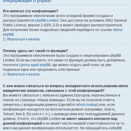
Информация о phpBB
Кто написал эту конференцию?
Это программное обеспечение (в его исходной форме) создано и
распространяется
phpBB Limited
. Оно доступно на условиях GNU General
Public Licence, версии 2 (GPL-2.0) и может свободно распространяться.
Для получения более подробных сведений перейдите по ссылке
About
phpBB
.
Вернуться к началу
Почему здесь нет такой-то функции?
Это программное обеспечение было создано и лицензировано phpBB
Limited. Если вы считаете, что какая-то функция должна быть добавлена,
посетите
Центр идей phpBB
, где можно отдать свой голос за уже
поданные идеи или предложить собственные.
Вернуться к началу
С кем можно связаться по вопросу некорректного использования и/или
юридических вопросов, связанных с этой конференцией?
Вы можете связаться с любым из администраторов, перечисленных в
списке на странице «Наша команда». Если вы не получили ответа,
свяжитесь с владельцем домена (сделайте
whois lookup
) или, если
конференция находится на бесплатном домене (например, chat.ru,
Yahoo!, free.fr, f2s.com и т. п.), с руководством или техподдержкой данного
домена. Учтите, что phpBB Limited
не имеет никакого контроля над
данной конференцией
и не может нести никакой ответственности за то,
кем и как данная конференция используется. Не обращайтесь к phpBB