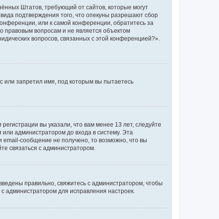
единённых Штатов, требующий от сайтов, которые могут
 вида подтверждения того, что опекуны разрешают сбор
конференции, или к самой конференции, обратитесь за
по правовым вопросам и не является объектом
ридических вопросов, связанных с этой конференцией?».
с или запретил имя, под которым вы пытаетесь
регистрации вы указали, что вам менее 13 лет, следуйте
 или администратором до входа в систему. Эта
 email-сообщение не получено, то возможно, что вы
йте связаться с администратором.
 введены правильно, свяжитесь с администратором, чтобы
ь с администратором для исправления настроек.