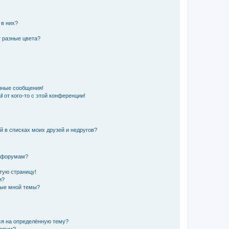
 в них?
 разные цвета?
чные сообщения!
 от кого-то с этой конференции!
й в списках моих друзей и недругов?
и форумам?
стую страницу!
и?
ные мной темы?
ься на определённую тему?