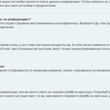
е ваши настройки хранятся в базе данных конференции. Чтобы изменить их,
ить все свои настройки и предпочтения.
час на конференции»?
дёте опцию
Скрывать моё пребывание на конференции
. Выберите
Да
, и вы 
зователем.
вому поясу, а не к тому, в котором находитесь вы. В этом случае измените в 
овой пояс, как и большинство настроек, могут только зарегистрированные пол
ое!
о время отображается по-прежнему неверное, значит, неправильно установле
онференции, или же просто никто не перевёл phpBB на ваш язык. Попробуйт
вого пакета не существует, то вы сами можете перевести phpBB на свой язы