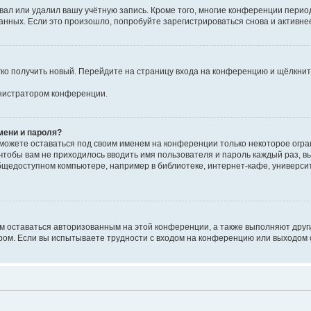
вал или удалил вашу учётную запись. Кроме того, многие конференции перио
ных. Если это произошло, попробуйте зарегистрироваться снова и активнее 
егко получить новый. Перейдите на страницу входа на конференцию и щёлкни
инистратором конференции.
мени и пароля?
сможете оставаться под своим именем на конференции только некоторое огран
 чтобы вам не приходилось вводить имя пользователя и пароль каждый раз, 
щедоступном компьютере, например в библиотеке, интернет-кафе, университе
ам оставаться авторизованным на этой конференции, а также выполняют друг
ом. Если вы испытываете трудности с входом на конференцию или выходом с