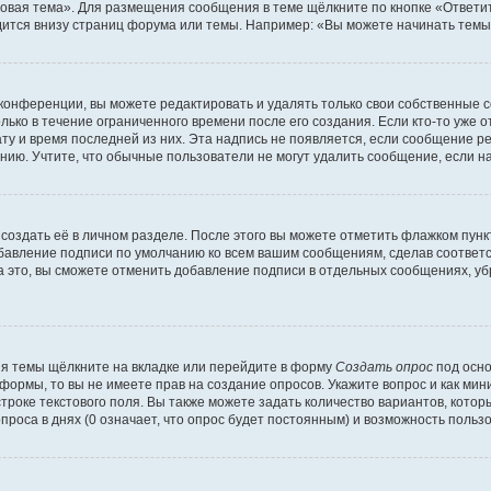
овая тема». Для размещения сообщения в теме щёлкните по кнопке «Ответит
ится внизу страниц форума или темы. Например: «Вы можете начинать темы»
конференции, вы можете редактировать и удалять только свои собственные 
ько в течение ограниченного времени после его создания. Если кто-то уже 
дату и время последней из них. Эта надпись не появляется, если сообщение 
ию. Учтите, что обычные пользователи не могут удалить сообщение, если на 
создать её в личном разделе. После этого вы можете отметить флажком пун
обавление подписи по умолчанию ко всем вашим сообщениям, сделав соотве
а это, вы сможете отменить добавление подписи в отдельных сообщениях, у
я темы щёлкните на вкладке или перейдите в форму
Создать опрос
под осно
 формы, то вы не имеете прав на создание опросов. Укажите вопрос и как ми
троке текстового поля. Вы также можете задать количество вариантов, котор
оса в днях (0 означает, что опрос будет постоянным) и возможность пользо