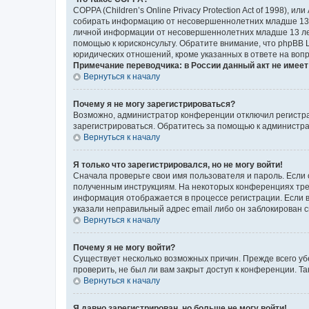
COPPA (Children’s Online Privacy Protection Act of 1998),
собирать информацию от несовершеннолетних младше 13 ле
личной информации от несовершеннолетних младше 13 лет.
помощью к юрисконсульту. Обратите внимание, что phpBB 
юридических отношений, кроме указанных в ответе на вопр
Примечание переводчика: в России данный акт не имее
Вернуться к началу
Почему я не могу зарегистрироваться?
Возможно, администратор конференции отключил регистрац
зарегистрироваться. Обратитесь за помощью к администр
Вернуться к началу
Я только что зарегистрировался, но не могу войти!
Сначала проверьте свои имя пользователя и пароль. Если 
полученным инструкциям. На некоторых конференциях треб
информация отображается в процессе регистрации. Если в
указали неправильный адрес email либо он заблокирован с
Вернуться к началу
Почему я не могу войти?
Существует несколько возможных причин. Прежде всего уб
проверить, не был ли вам закрыт доступ к конференции. 
Вернуться к началу
Я давно зарегистрирован, но больше не могу войти!