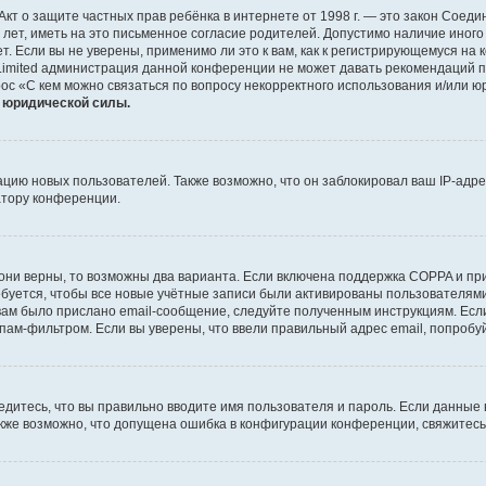
 или Акт о защите частных прав ребёнка в интернете от 1998 г. — это закон Со
т, иметь на это письменное согласие родителей. Допустимо наличие иного
 Если вы не уверены, применимо ли это к вам, как к регистрирующемуся на 
Limited администрация данной конференции не может давать рекомендаций 
ос «С кем можно связаться по вопросу некорректного использования и/или ю
т юридической силы.
ию новых пользователей. Также возможно, что он заблокировал ваш IP-адре
атору конференции.
они верны, то возможны два варианта. Если включена поддержка COPPA и при 
уется, чтобы все новые учётные записи были активированы пользователями
ам было прислано email-сообщение, следуйте полученным инструкциям. Если
пам-фильтром. Если вы уверены, что ввели правильный адрес email, попробу
едитесь, что вы правильно вводите имя пользователя и пароль. Если данные
Также возможно, что допущена ошибка в конфигурации конференции, свяжитес