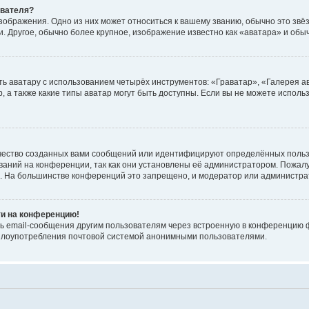
ователя?
зображения. Одно из них может относиться к вашему званию, обычно это звёзд
. Другое, обычно более крупное, изображение известно как «аватара» и обы
ь аватару с использованием четырёх инструментов: «Граватар», «Галерея а
, а также какие типы аватар могут быть доступны. Если вы не можете испол
чество созданных вами сообщений или идентифицируют определённых польз
аний на конференции, так как они установлены её администратором. Пожал
е. На большинстве конференций это запрещено, и модератор или администра
ти на конференцию!
ь email-сообщения другим пользователям через встроенную в конференцию ф
ь злоупотребления почтовой системой анонимными пользователями.