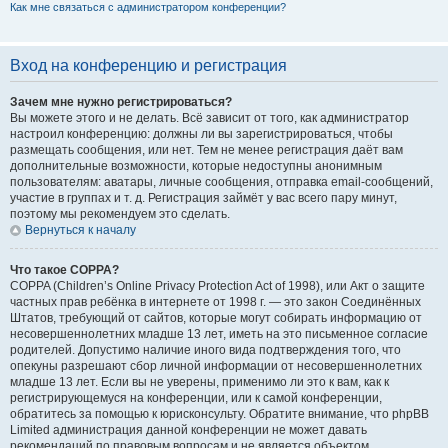
Как мне связаться с администратором конференции?
Вход на конференцию и регистрация
Зачем мне нужно регистрироваться?
Вы можете этого и не делать. Всё зависит от того, как администратор
настроил конференцию: должны ли вы зарегистрироваться, чтобы
размещать сообщения, или нет. Тем не менее регистрация даёт вам
дополнительные возможности, которые недоступны анонимным
пользователям: аватары, личные сообщения, отправка email-сообщений,
участие в группах и т. д. Регистрация займёт у вас всего пару минут,
поэтому мы рекомендуем это сделать.
Вернуться к началу
Что такое COPPA?
COPPA (Children’s Online Privacy Protection Act of 1998), или Акт о защите
частных прав ребёнка в интернете от 1998 г. — это закон Соединённых
Штатов, требующий от сайтов, которые могут собирать информацию от
несовершеннолетних младше 13 лет, иметь на это письменное согласие
родителей. Допустимо наличие иного вида подтверждения того, что
опекуны разрешают сбор личной информации от несовершеннолетних
младше 13 лет. Если вы не уверены, применимо ли это к вам, как к
регистрирующемуся на конференции, или к самой конференции,
обратитесь за помощью к юрисконсульту. Обратите внимание, что phpBB
Limited администрация данной конференции не может давать
рекомендаций по правовым вопросам и не является объектом