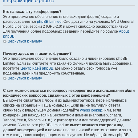
Информация о phpBB
Кто написал эту конференцию?
Это программное обеспечение (в его исходной форме) создано и
распространяется
phpBB Limited
. Оно доступно на условиях GNU General
Public Licence, версии 2 (GPL-2.0) и может свободно распространяться.
Для получения более подробных сведений перейдите по ссылке
About
phpBB
.
Вернуться к началу
Почему здесь нет такой-то функции?
Это программное обеспечение было создано и лицензировано phpBB
Limited. Если вы считаете, что какая-то функция должна быть добавлена,
посетите
Центр идей phpBB
, где можно отдать свой голос за уже
поданные идеи или предложить собственные.
Вернуться к началу
С кем можно связаться по вопросу некорректного использования и/или
юридических вопросов, связанных с этой конференцией?
Вы можете связаться с любым из администраторов, перечисленных в
списке на странице «Наша команда». Если вы не получили ответа,
свяжитесь с владельцем домена (сделайте
whois lookup
) или, если
конференция находится на бесплатном домене (например, chat.ru,
Yahoo!, free.fr, f2s.com и т. п.), с руководством или техподдержкой данного
домена. Учтите, что phpBB Limited
не имеет никакого контроля над
данной конференцией
и не может нести никакой ответственности за то,
кем и как данная конференция используется. Не обращайтесь к phpBB