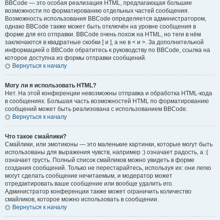
BBCode — это особая реализация HTML, предлагающая большие
возможности по форматированию отдельных частей сообщения.
Возможность использования BBCode определяется администратором,
однако BBCode также может быть отключён на уровне сообщения в
форме для его отправки. BBCode очень похож на HTML, но теги в нём
заключаются в квадратные скобки [ и ], а не в < и >. За дополнительной
информацией о BBCode обратитесь к руководству по BBCode, ссылка на
которое доступна из формы отправки сообщений.
Вернуться к началу
Могу ли я использовать HTML?
Нет. На этой конференции невозможны отправка и обработка HTML-кода
в сообщениях. Большая часть возможностей HTML по форматированию
сообщений может быть реализована с использованием BBCode.
Вернуться к началу
Что такое смайлики?
Смайлики, или эмотиконы — это маленькие картинки, которые могут быть
использованы для выражения чувств, например :) означает радость, а :(
означает грусть. Полный список смайликов можно увидеть в форме
создания сообщений. Только не перестарайтесь, используя их: они легко
могут сделать сообщение нечитаемым, и модератор может
отредактировать ваше сообщение или вообще удалить его.
Администратор конференции также может ограничить количество
смайликов, которое можно использовать в сообщении.
Вернуться к началу