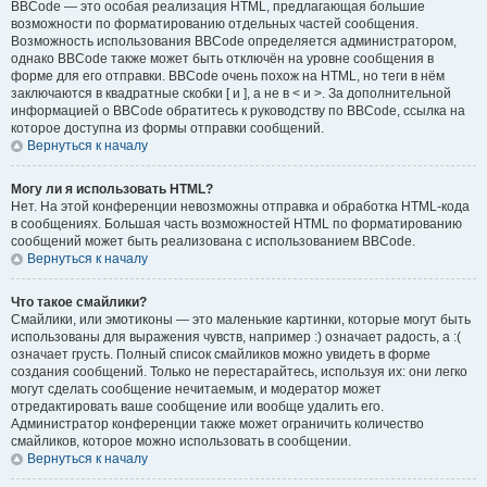
BBCode — это особая реализация HTML, предлагающая большие
возможности по форматированию отдельных частей сообщения.
Возможность использования BBCode определяется администратором,
однако BBCode также может быть отключён на уровне сообщения в
форме для его отправки. BBCode очень похож на HTML, но теги в нём
заключаются в квадратные скобки [ и ], а не в < и >. За дополнительной
информацией о BBCode обратитесь к руководству по BBCode, ссылка на
которое доступна из формы отправки сообщений.
Вернуться к началу
Могу ли я использовать HTML?
Нет. На этой конференции невозможны отправка и обработка HTML-кода
в сообщениях. Большая часть возможностей HTML по форматированию
сообщений может быть реализована с использованием BBCode.
Вернуться к началу
Что такое смайлики?
Смайлики, или эмотиконы — это маленькие картинки, которые могут быть
использованы для выражения чувств, например :) означает радость, а :(
означает грусть. Полный список смайликов можно увидеть в форме
создания сообщений. Только не перестарайтесь, используя их: они легко
могут сделать сообщение нечитаемым, и модератор может
отредактировать ваше сообщение или вообще удалить его.
Администратор конференции также может ограничить количество
смайликов, которое можно использовать в сообщении.
Вернуться к началу