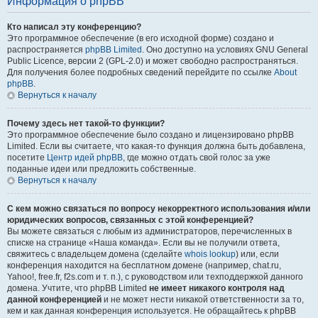
Информация о phpBB
Кто написал эту конференцию?
Это программное обеспечение (в его исходной форме) создано и
распространяется
phpBB Limited
. Оно доступно на условиях GNU General
Public Licence, версии 2 (GPL-2.0) и может свободно распространяться.
Для получения более подробных сведений перейдите по ссылке
About
phpBB
.
Вернуться к началу
Почему здесь нет такой-то функции?
Это программное обеспечение было создано и лицензировано phpBB
Limited. Если вы считаете, что какая-то функция должна быть добавлена,
посетите
Центр идей phpBB
, где можно отдать свой голос за уже
поданные идеи или предложить собственные.
Вернуться к началу
С кем можно связаться по вопросу некорректного использования и/или
юридических вопросов, связанных с этой конференцией?
Вы можете связаться с любым из администраторов, перечисленных в
списке на странице «Наша команда». Если вы не получили ответа,
свяжитесь с владельцем домена (сделайте
whois lookup
) или, если
конференция находится на бесплатном домене (например, chat.ru,
Yahoo!, free.fr, f2s.com и т. п.), с руководством или техподдержкой данного
домена. Учтите, что phpBB Limited
не имеет никакого контроля над
данной конференцией
и не может нести никакой ответственности за то,
кем и как данная конференция используется. Не обращайтесь к phpBB