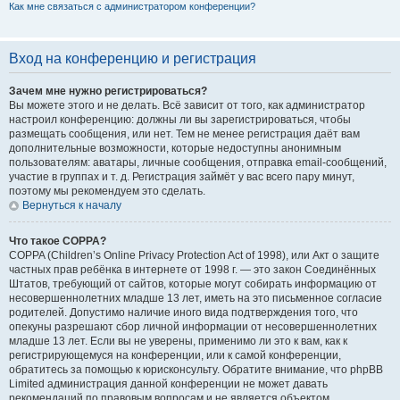
Как мне связаться с администратором конференции?
Вход на конференцию и регистрация
Зачем мне нужно регистрироваться?
Вы можете этого и не делать. Всё зависит от того, как администратор
настроил конференцию: должны ли вы зарегистрироваться, чтобы
размещать сообщения, или нет. Тем не менее регистрация даёт вам
дополнительные возможности, которые недоступны анонимным
пользователям: аватары, личные сообщения, отправка email-сообщений,
участие в группах и т. д. Регистрация займёт у вас всего пару минут,
поэтому мы рекомендуем это сделать.
Вернуться к началу
Что такое COPPA?
COPPA (Children’s Online Privacy Protection Act of 1998), или Акт о защите
частных прав ребёнка в интернете от 1998 г. — это закон Соединённых
Штатов, требующий от сайтов, которые могут собирать информацию от
несовершеннолетних младше 13 лет, иметь на это письменное согласие
родителей. Допустимо наличие иного вида подтверждения того, что
опекуны разрешают сбор личной информации от несовершеннолетних
младше 13 лет. Если вы не уверены, применимо ли это к вам, как к
регистрирующемуся на конференции, или к самой конференции,
обратитесь за помощью к юрисконсульту. Обратите внимание, что phpBB
Limited администрация данной конференции не может давать
рекомендаций по правовым вопросам и не является объектом