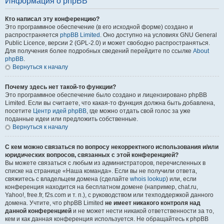
Информация о phpBB
Кто написал эту конференцию?
Это программное обеспечение (в его исходной форме) создано и
распространяется
phpBB Limited
. Оно доступно на условиях GNU General
Public Licence, версии 2 (GPL-2.0) и может свободно распространяться.
Для получения более подробных сведений перейдите по ссылке
About
phpBB
.
Вернуться к началу
Почему здесь нет такой-то функции?
Это программное обеспечение было создано и лицензировано phpBB
Limited. Если вы считаете, что какая-то функция должна быть добавлена,
посетите
Центр идей phpBB
, где можно отдать свой голос за уже
поданные идеи или предложить собственные.
Вернуться к началу
С кем можно связаться по вопросу некорректного использования и/или
юридических вопросов, связанных с этой конференцией?
Вы можете связаться с любым из администраторов, перечисленных в
списке на странице «Наша команда». Если вы не получили ответа,
свяжитесь с владельцем домена (сделайте
whois lookup
) или, если
конференция находится на бесплатном домене (например, chat.ru,
Yahoo!, free.fr, f2s.com и т. п.), с руководством или техподдержкой данного
домена. Учтите, что phpBB Limited
не имеет никакого контроля над
данной конференцией
и не может нести никакой ответственности за то,
кем и как данная конференция используется. Не обращайтесь к phpBB