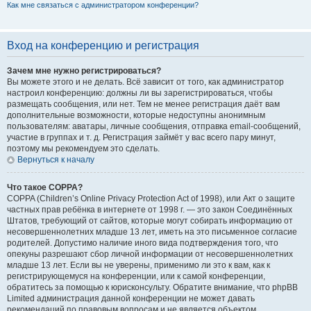
Как мне связаться с администратором конференции?
Вход на конференцию и регистрация
Зачем мне нужно регистрироваться?
Вы можете этого и не делать. Всё зависит от того, как администратор
настроил конференцию: должны ли вы зарегистрироваться, чтобы
размещать сообщения, или нет. Тем не менее регистрация даёт вам
дополнительные возможности, которые недоступны анонимным
пользователям: аватары, личные сообщения, отправка email-сообщений,
участие в группах и т. д. Регистрация займёт у вас всего пару минут,
поэтому мы рекомендуем это сделать.
Вернуться к началу
Что такое COPPA?
COPPA (Children’s Online Privacy Protection Act of 1998), или Акт о защите
частных прав ребёнка в интернете от 1998 г. — это закон Соединённых
Штатов, требующий от сайтов, которые могут собирать информацию от
несовершеннолетних младше 13 лет, иметь на это письменное согласие
родителей. Допустимо наличие иного вида подтверждения того, что
опекуны разрешают сбор личной информации от несовершеннолетних
младше 13 лет. Если вы не уверены, применимо ли это к вам, как к
регистрирующемуся на конференции, или к самой конференции,
обратитесь за помощью к юрисконсульту. Обратите внимание, что phpBB
Limited администрация данной конференции не может давать
рекомендаций по правовым вопросам и не является объектом