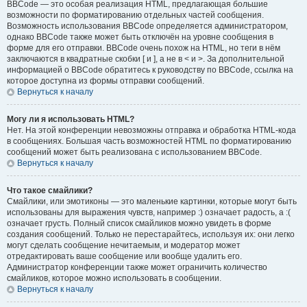
BBCode — это особая реализация HTML, предлагающая большие
возможности по форматированию отдельных частей сообщения.
Возможность использования BBCode определяется администратором,
однако BBCode также может быть отключён на уровне сообщения в
форме для его отправки. BBCode очень похож на HTML, но теги в нём
заключаются в квадратные скобки [ и ], а не в < и >. За дополнительной
информацией о BBCode обратитесь к руководству по BBCode, ссылка на
которое доступна из формы отправки сообщений.
Вернуться к началу
Могу ли я использовать HTML?
Нет. На этой конференции невозможны отправка и обработка HTML-кода
в сообщениях. Большая часть возможностей HTML по форматированию
сообщений может быть реализована с использованием BBCode.
Вернуться к началу
Что такое смайлики?
Смайлики, или эмотиконы — это маленькие картинки, которые могут быть
использованы для выражения чувств, например :) означает радость, а :(
означает грусть. Полный список смайликов можно увидеть в форме
создания сообщений. Только не перестарайтесь, используя их: они легко
могут сделать сообщение нечитаемым, и модератор может
отредактировать ваше сообщение или вообще удалить его.
Администратор конференции также может ограничить количество
смайликов, которое можно использовать в сообщении.
Вернуться к началу