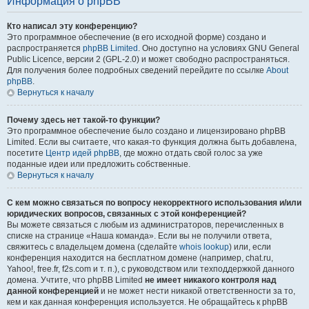
Информация о phpBB
Кто написал эту конференцию?
Это программное обеспечение (в его исходной форме) создано и
распространяется
phpBB Limited
. Оно доступно на условиях GNU General
Public Licence, версии 2 (GPL-2.0) и может свободно распространяться.
Для получения более подробных сведений перейдите по ссылке
About
phpBB
.
Вернуться к началу
Почему здесь нет такой-то функции?
Это программное обеспечение было создано и лицензировано phpBB
Limited. Если вы считаете, что какая-то функция должна быть добавлена,
посетите
Центр идей phpBB
, где можно отдать свой голос за уже
поданные идеи или предложить собственные.
Вернуться к началу
С кем можно связаться по вопросу некорректного использования и/или
юридических вопросов, связанных с этой конференцией?
Вы можете связаться с любым из администраторов, перечисленных в
списке на странице «Наша команда». Если вы не получили ответа,
свяжитесь с владельцем домена (сделайте
whois lookup
) или, если
конференция находится на бесплатном домене (например, chat.ru,
Yahoo!, free.fr, f2s.com и т. п.), с руководством или техподдержкой данного
домена. Учтите, что phpBB Limited
не имеет никакого контроля над
данной конференцией
и не может нести никакой ответственности за то,
кем и как данная конференция используется. Не обращайтесь к phpBB