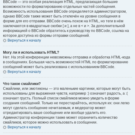
BBCode — это особая реализация HTML, предлагающая большие
возможности по форматированию отдельных частей сообщения.
Возможность использования BBCode определяется администратором,
однако BBCode также может быть отключён на уровне сообщения в
форме для его отправки. BBCode очень похож на HTML, но теги в нём
заключаются в квадратные скобки [ и ], а не в < и >. За дополнительной
информацией о BBCode обратитесь к руководству по BBCode, ссылка на
которое доступна из формы отправки сообщений.
Вернуться к началу
Могу ли я использовать HTML?
Нет. На этой конференции невозможны отправка и обработка HTML-кода
в сообщениях. Большая часть возможностей HTML по форматированию
сообщений может быть реализована с использованием BBCode.
Вернуться к началу
Что такое смайлики?
Смайлики, или эмотиконы — это маленькие картинки, которые могут быть
использованы для выражения чувств, например :) означает радость, а :(
означает грусть. Полный список смайликов можно увидеть в форме
создания сообщений. Только не перестарайтесь, используя их: они легко
могут сделать сообщение нечитаемым, и модератор может
отредактировать ваше сообщение или вообще удалить его.
Администратор конференции также может ограничить количество
смайликов, которое можно использовать в сообщении.
Вернуться к началу