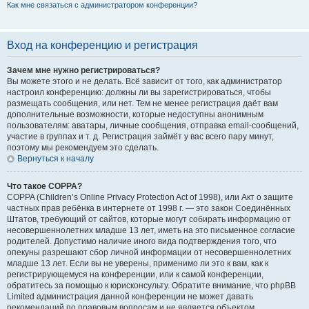
Как мне связаться с администратором конференции?
Вход на конференцию и регистрация
Зачем мне нужно регистрироваться?
Вы можете этого и не делать. Всё зависит от того, как администратор
настроил конференцию: должны ли вы зарегистрироваться, чтобы
размещать сообщения, или нет. Тем не менее регистрация даёт вам
дополнительные возможности, которые недоступны анонимным
пользователям: аватары, личные сообщения, отправка email-сообщений,
участие в группах и т. д. Регистрация займёт у вас всего пару минут,
поэтому мы рекомендуем это сделать.
Вернуться к началу
Что такое COPPA?
COPPA (Children’s Online Privacy Protection Act of 1998), или Акт о защите
частных прав ребёнка в интернете от 1998 г. — это закон Соединённых
Штатов, требующий от сайтов, которые могут собирать информацию от
несовершеннолетних младше 13 лет, иметь на это письменное согласие
родителей. Допустимо наличие иного вида подтверждения того, что
опекуны разрешают сбор личной информации от несовершеннолетних
младше 13 лет. Если вы не уверены, применимо ли это к вам, как к
регистрирующемуся на конференции, или к самой конференции,
обратитесь за помощью к юрисконсульту. Обратите внимание, что phpBB
Limited администрация данной конференции не может давать
рекомендаций по правовым вопросам и не является объектом