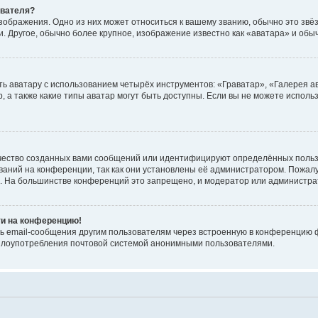
ователя?
зображения. Одно из них может относиться к вашему званию, обычно это звёзд
. Другое, обычно более крупное, изображение известно как «аватара» и обы
ь аватару с использованием четырёх инструментов: «Граватар», «Галерея а
, а также какие типы аватар могут быть доступны. Если вы не можете испол
чество созданных вами сообщений или идентифицируют определённых польз
аний на конференции, так как они установлены её администратором. Пожал
е. На большинстве конференций это запрещено, и модератор или администра
ти на конференцию!
ь email-сообщения другим пользователям через встроенную в конференцию ф
ь злоупотребления почтовой системой анонимными пользователями.