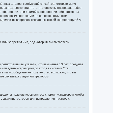
единённых Штатов, требующий от сайтов, которые могут
 вида подтверждения того, что опекуны разрешают сбор
конференции, или к самой конференции, обратитесь за
по правовым вопросам и не является объектом
ридических вопросов, связанных с этой конференцией?».
с или запретил имя, под которым вы пытаетесь
регистрации вы указали, что вам менее 13 лет, следуйте
 или администратором до входа в систему. Эта
 email-сообщение не получено, то возможно, что вы
йте связаться с администратором.
 введены правильно, свяжитесь с администратором, чтобы
ь с администратором для исправления настроек.