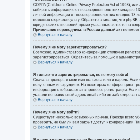
COPPA (Children’s Online Privacy Protection Act of 1998),
собирать информацию от несовершеннолетних младше 13 ле
личной информации от несовершеннолетних младше 13 лет.
помощью к юрисконсульту. Обратите внимание, что phpBB 
юридических отношений, кроме указанных в ответе на вопр
Примечание переводчика: в России данный акт не имее
Вернуться к началу
Почему я не могу зарегистрироваться?
Возможно, администратор конференции отключил регистрац
зарегистрироваться. Обратитесь за помощью к администр
Вернуться к началу
Я только что зарегистрировался, но не могу войти!
Сначала проверьте свои имя пользователя и пароль. Если 
полученным инструкциям. На некоторых конференциях треб
информация отображается в процессе регистрации. Если в
указали неправильный адрес email либо он заблокирован с
Вернуться к началу
Почему я не могу войти?
Существует несколько возможных причин. Прежде всего уб
проверить, не был ли вам закрыт доступ к конференции. 
Вернуться к началу
Я давно зарегистрирован, но больше не могу войти!