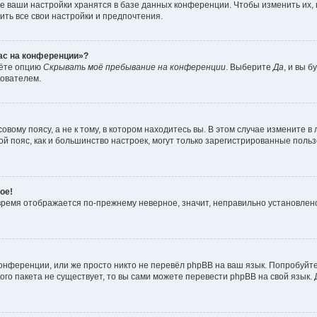
е ваши настройки хранятся в базе данных конференции. Чтобы изменить их,
ить все свои настройки и предпочтения.
час на конференции»?
дёте опцию
Скрывать моё пребывание на конференции
. Выберите
Да
, и вы 
зователем.
вому поясу, а не к тому, в котором находитесь вы. В этом случае измените в 
овой пояс, как и большинство настроек, могут только зарегистрированные пол
ое!
о время отображается по-прежнему неверное, значит, неправильно установле
онференции, или же просто никто не перевёл phpBB на ваш язык. Попробуйт
вого пакета не существует, то вы сами можете перевести phpBB на свой язы