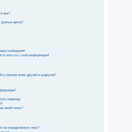
 в них?
 разные цвета?
чные сообщения!
 от кого-то с этой конференции!
й в списках моих друзей и недругов?
и форумам?
стую страницу!
и?
ные мной темы?
ься на определённую тему?