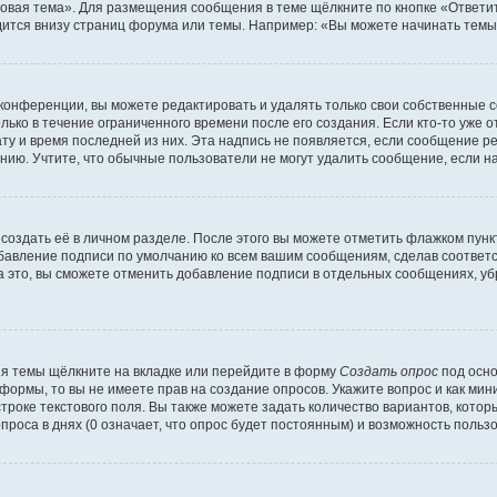
овая тема». Для размещения сообщения в теме щёлкните по кнопке «Ответит
ится внизу страниц форума или темы. Например: «Вы можете начинать темы»
конференции, вы можете редактировать и удалять только свои собственные 
ько в течение ограниченного времени после его создания. Если кто-то уже 
дату и время последней из них. Эта надпись не появляется, если сообщение 
ию. Учтите, что обычные пользователи не могут удалить сообщение, если на 
создать её в личном разделе. После этого вы можете отметить флажком пун
обавление подписи по умолчанию ко всем вашим сообщениям, сделав соотве
а это, вы сможете отменить добавление подписи в отдельных сообщениях, у
я темы щёлкните на вкладке или перейдите в форму
Создать опрос
под осно
 формы, то вы не имеете прав на создание опросов. Укажите вопрос и как ми
троке текстового поля. Вы также можете задать количество вариантов, котор
оса в днях (0 означает, что опрос будет постоянным) и возможность пользо