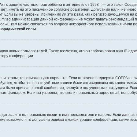
 или Акт о защите частных прав ребёнка в интернете от 1998 г. — это закон Со
т, иметь на это письменное согласие родителей. Допустимо наличие иного
 Если вы не уверены, применимо ли это к вам, как к регистрирующемуся на 
Limited администрация данной конференции не может давать рекомендаций 
ос «С кем можно связаться по вопросу некорректного использования и/или ю
т юридической силы.
ию новых пользователей. Также возможно, что он заблокировал ваш IP-адре
атору конференции.
они верны, то возможны два варианта. Если включена поддержка COPPA и при 
уется, чтобы все новые учётные записи были активированы пользователями
ам было прислано email-сообщение, следуйте полученным инструкциям. Если
пам-фильтром. Если вы уверены, что ввели правильный адрес email, попробу
едитесь, что вы правильно вводите имя пользователя и пароль. Если данные
Также возможно, что допущена ошибка в конфигурации конференции, свяжитес