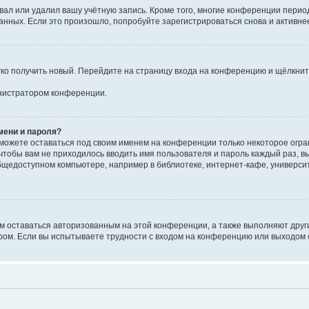
вал или удалил вашу учётную запись. Кроме того, многие конференции перио
ных. Если это произошло, попробуйте зарегистрироваться снова и активнее 
егко получить новый. Перейдите на страницу входа на конференцию и щёлкни
инистратором конференции.
мени и пароля?
сможете оставаться под своим именем на конференции только некоторое огран
 чтобы вам не приходилось вводить имя пользователя и пароль каждый раз, 
щедоступном компьютере, например в библиотеке, интернет-кафе, университе
ам оставаться авторизованным на этой конференции, а также выполняют друг
ом. Если вы испытываете трудности с входом на конференцию или выходом с