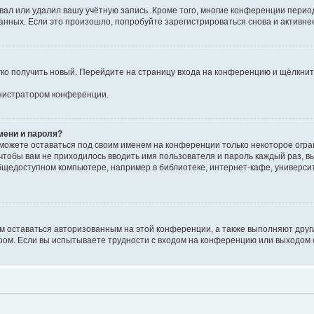
вал или удалил вашу учётную запись. Кроме того, многие конференции перио
ных. Если это произошло, попробуйте зарегистрироваться снова и активнее 
егко получить новый. Перейдите на страницу входа на конференцию и щёлкни
инистратором конференции.
мени и пароля?
сможете оставаться под своим именем на конференции только некоторое огран
 чтобы вам не приходилось вводить имя пользователя и пароль каждый раз, 
щедоступном компьютере, например в библиотеке, интернет-кафе, университе
ам оставаться авторизованным на этой конференции, а также выполняют друг
ом. Если вы испытываете трудности с входом на конференцию или выходом с