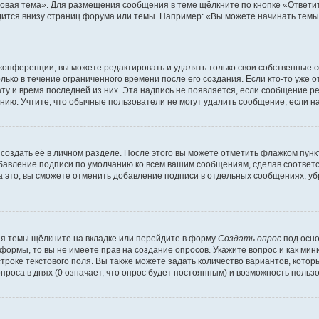
овая тема». Для размещения сообщения в теме щёлкните по кнопке «Ответит
ится внизу страниц форума или темы. Например: «Вы можете начинать темы»
конференции, вы можете редактировать и удалять только свои собственные 
ько в течение ограниченного времени после его создания. Если кто-то уже 
дату и время последней из них. Эта надпись не появляется, если сообщение 
ию. Учтите, что обычные пользователи не могут удалить сообщение, если на 
создать её в личном разделе. После этого вы можете отметить флажком пун
обавление подписи по умолчанию ко всем вашим сообщениям, сделав соотве
а это, вы сможете отменить добавление подписи в отдельных сообщениях, у
я темы щёлкните на вкладке или перейдите в форму
Создать опрос
под осно
 формы, то вы не имеете прав на создание опросов. Укажите вопрос и как ми
троке текстового поля. Вы также можете задать количество вариантов, котор
оса в днях (0 означает, что опрос будет постоянным) и возможность пользо