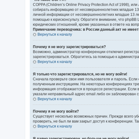
COPPA (Children’s Online Privacy Protection Act of 1998),
собирать информацию от несовершеннолетних младше 13 ле
личной информации от несовершеннолетних младше 13 лет.
помощью к юрисконсульту. Обратите внимание, что phpBB 
юридических отношений, кроме указанных в ответе на вопр
Примечание переводчика: в России данный акт не имее
Вернуться к началу
Почему я не могу зарегистрироваться?
Возможно, администратор конференции отключил регистрац
зарегистрироваться. Обратитесь за помощью к администр
Вернуться к началу
Я только что зарегистрировался, но не могу войти!
Сначала проверьте свои имя пользователя и пароль. Если 
полученным инструкциям. На некоторых конференциях треб
информация отображается в процессе регистрации. Если в
указали неправильный адрес email либо он заблокирован с
Вернуться к началу
Почему я не могу войти?
Существует несколько возможных причин. Прежде всего уб
проверить, не был ли вам закрыт доступ к конференции. 
Вернуться к началу
Я давно зарегистрирован, но больше не могу войти!