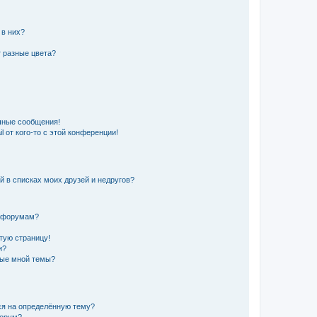
 в них?
 разные цвета?
чные сообщения!
 от кого-то с этой конференции!
й в списках моих друзей и недругов?
и форумам?
стую страницу!
и?
ные мной темы?
ься на определённую тему?