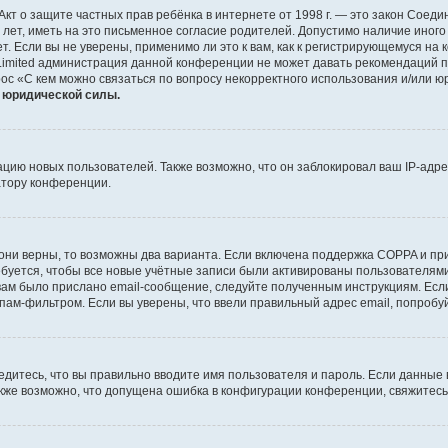
 или Акт о защите частных прав ребёнка в интернете от 1998 г. — это закон Со
т, иметь на это письменное согласие родителей. Допустимо наличие иного
 Если вы не уверены, применимо ли это к вам, как к регистрирующемуся на 
Limited администрация данной конференции не может давать рекомендаций 
ос «С кем можно связаться по вопросу некорректного использования и/или ю
т юридической силы.
ию новых пользователей. Также возможно, что он заблокировал ваш IP-адре
атору конференции.
они верны, то возможны два варианта. Если включена поддержка COPPA и при 
уется, чтобы все новые учётные записи были активированы пользователями
ам было прислано email-сообщение, следуйте полученным инструкциям. Если
пам-фильтром. Если вы уверены, что ввели правильный адрес email, попробу
едитесь, что вы правильно вводите имя пользователя и пароль. Если данные
Также возможно, что допущена ошибка в конфигурации конференции, свяжитес