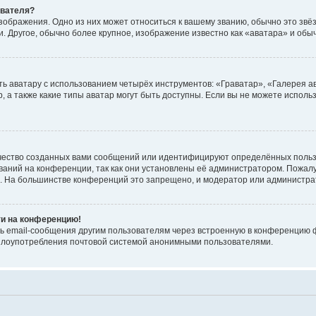
ователя?
зображения. Одно из них может относиться к вашему званию, обычно это звёзд
. Другое, обычно более крупное, изображение известно как «аватара» и обы
ь аватару с использованием четырёх инструментов: «Граватар», «Галерея а
, а также какие типы аватар могут быть доступны. Если вы не можете испол
чество созданных вами сообщений или идентифицируют определённых польз
аний на конференции, так как они установлены её администратором. Пожал
е. На большинстве конференций это запрещено, и модератор или администра
ти на конференцию!
ь email-сообщения другим пользователям через встроенную в конференцию ф
ь злоупотребления почтовой системой анонимными пользователями.