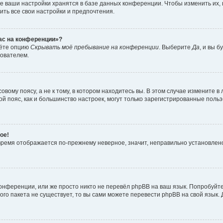
е ваши настройки хранятся в базе данных конференции. Чтобы изменить их,
ить все свои настройки и предпочтения.
час на конференции»?
дёте опцию
Скрывать моё пребывание на конференции
. Выберите
Да
, и вы 
зователем.
вому поясу, а не к тому, в котором находитесь вы. В этом случае измените в 
овой пояс, как и большинство настроек, могут только зарегистрированные пол
ое!
о время отображается по-прежнему неверное, значит, неправильно установле
онференции, или же просто никто не перевёл phpBB на ваш язык. Попробуйт
вого пакета не существует, то вы сами можете перевести phpBB на свой язы