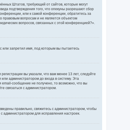
единённых Штатов, требующий от сайтов, которые могут
 вида подтверждения того, что опекуны разрешают сбор
конференции, или к самой конференции, обратитесь за
по правовым вопросам и не является объектом
ридических вопросов, связанных с этой конференцией?».
с или запретил имя, под которым вы пытаетесь
регистрации вы указали, что вам менее 13 лет, следуйте
 или администратором до входа в систему. Эта
 email-сообщение не получено, то возможно, что вы
йте связаться с администратором.
 введены правильно, свяжитесь с администратором, чтобы
ь с администратором для исправления настроек.