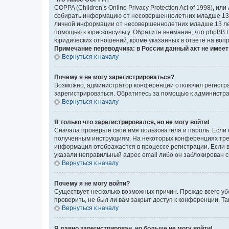
COPPA (Children’s Online Privacy Protection Act of 1998),
собирать информацию от несовершеннолетних младше 13 ле
личной информации от несовершеннолетних младше 13 лет.
помощью к юрисконсульту. Обратите внимание, что phpBB 
юридических отношений, кроме указанных в ответе на вопр
Примечание переводчика: в России данный акт не имее
Вернуться к началу
Почему я не могу зарегистрироваться?
Возможно, администратор конференции отключил регистрац
зарегистрироваться. Обратитесь за помощью к администр
Вернуться к началу
Я только что зарегистрировался, но не могу войти!
Сначала проверьте свои имя пользователя и пароль. Если 
полученным инструкциям. На некоторых конференциях треб
информация отображается в процессе регистрации. Если в
указали неправильный адрес email либо он заблокирован с
Вернуться к началу
Почему я не могу войти?
Существует несколько возможных причин. Прежде всего уб
проверить, не был ли вам закрыт доступ к конференции. 
Вернуться к началу
Я давно зарегистрирован, но больше не могу войти!