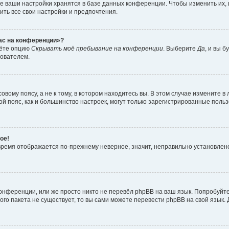
е ваши настройки хранятся в базе данных конференции. Чтобы изменить их,
ить все свои настройки и предпочтения.
час на конференции»?
дёте опцию
Скрывать моё пребывание на конференции
. Выберите
Да
, и вы 
зователем.
вому поясу, а не к тому, в котором находитесь вы. В этом случае измените в 
овой пояс, как и большинство настроек, могут только зарегистрированные пол
ое!
о время отображается по-прежнему неверное, значит, неправильно установле
онференции, или же просто никто не перевёл phpBB на ваш язык. Попробуйт
вого пакета не существует, то вы сами можете перевести phpBB на свой язы