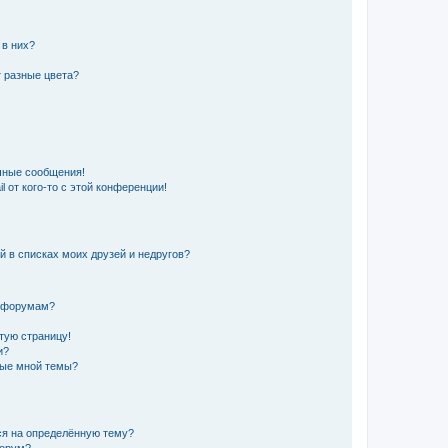
 в них?
 разные цвета?
чные сообщения!
 от кого-то с этой конференции!
й в списках моих друзей и недругов?
и форумам?
стую страницу!
и?
ные мной темы?
ься на определённую тему?