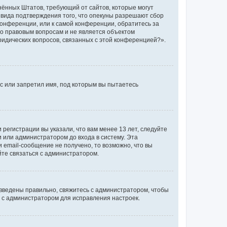
единённых Штатов, требующий от сайтов, которые могут
 вида подтверждения того, что опекуны разрешают сбор
конференции, или к самой конференции, обратитесь за
по правовым вопросам и не является объектом
ридических вопросов, связанных с этой конференцией?».
с или запретил имя, под которым вы пытаетесь
регистрации вы указали, что вам менее 13 лет, следуйте
 или администратором до входа в систему. Эта
 email-сообщение не получено, то возможно, что вы
йте связаться с администратором.
 введены правильно, свяжитесь с администратором, чтобы
ь с администратором для исправления настроек.