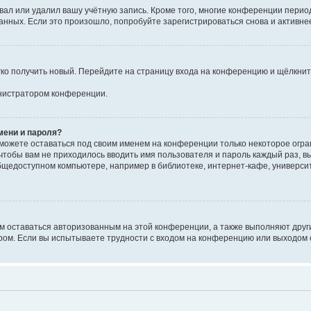
вал или удалил вашу учётную запись. Кроме того, многие конференции перио
ных. Если это произошло, попробуйте зарегистрироваться снова и активнее 
егко получить новый. Перейдите на страницу входа на конференцию и щёлкни
инистратором конференции.
мени и пароля?
сможете оставаться под своим именем на конференции только некоторое огран
 чтобы вам не приходилось вводить имя пользователя и пароль каждый раз, 
щедоступном компьютере, например в библиотеке, интернет-кафе, университе
ам оставаться авторизованным на этой конференции, а также выполняют друг
ом. Если вы испытываете трудности с входом на конференцию или выходом с