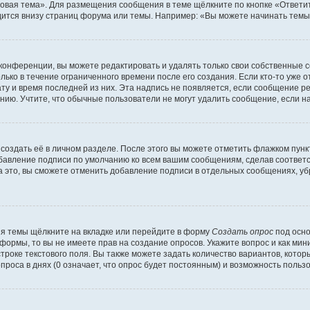
овая тема». Для размещения сообщения в теме щёлкните по кнопке «Ответит
ится внизу страниц форума или темы. Например: «Вы можете начинать темы»
конференции, вы можете редактировать и удалять только свои собственные 
ько в течение ограниченного времени после его создания. Если кто-то уже 
дату и время последней из них. Эта надпись не появляется, если сообщение 
ию. Учтите, что обычные пользователи не могут удалить сообщение, если на 
создать её в личном разделе. После этого вы можете отметить флажком пун
обавление подписи по умолчанию ко всем вашим сообщениям, сделав соотве
а это, вы сможете отменить добавление подписи в отдельных сообщениях, у
я темы щёлкните на вкладке или перейдите в форму
Создать опрос
под осно
 формы, то вы не имеете прав на создание опросов. Укажите вопрос и как ми
троке текстового поля. Вы также можете задать количество вариантов, котор
оса в днях (0 означает, что опрос будет постоянным) и возможность пользо