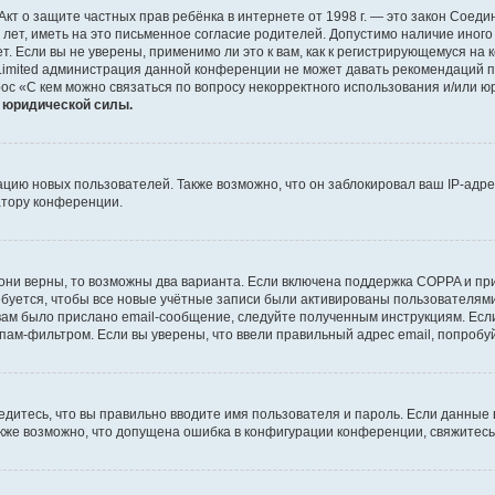
 или Акт о защите частных прав ребёнка в интернете от 1998 г. — это закон Со
т, иметь на это письменное согласие родителей. Допустимо наличие иного
 Если вы не уверены, применимо ли это к вам, как к регистрирующемуся на 
Limited администрация данной конференции не может давать рекомендаций 
ос «С кем можно связаться по вопросу некорректного использования и/или ю
т юридической силы.
ию новых пользователей. Также возможно, что он заблокировал ваш IP-адре
атору конференции.
они верны, то возможны два варианта. Если включена поддержка COPPA и при 
уется, чтобы все новые учётные записи были активированы пользователями
ам было прислано email-сообщение, следуйте полученным инструкциям. Если
пам-фильтром. Если вы уверены, что ввели правильный адрес email, попробу
едитесь, что вы правильно вводите имя пользователя и пароль. Если данные
Также возможно, что допущена ошибка в конфигурации конференции, свяжитес