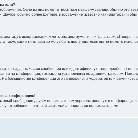
ователя?
зображения. Одно из них может относиться к вашему званию, обычно это звёзд
. Другое, обычно более крупное, изображение известно как «аватара» и обы
ь аватару с использованием четырёх инструментов: «Граватар», «Галерея а
, а также какие типы аватар могут быть доступны. Если вы не можете испол
чество созданных вами сообщений или идентифицируют определённых польз
аний на конференции, так как они установлены её администратором. Пожал
е. На большинстве конференций это запрещено, и модератор или администра
ти на конференцию!
ь email-сообщения другим пользователям через встроенную в конференцию ф
ь злоупотребления почтовой системой анонимными пользователями.