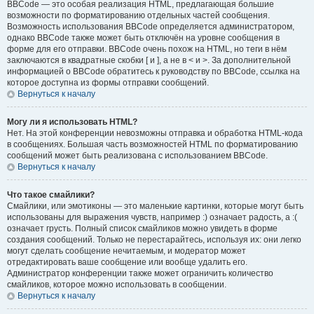
BBCode — это особая реализация HTML, предлагающая большие
возможности по форматированию отдельных частей сообщения.
Возможность использования BBCode определяется администратором,
однако BBCode также может быть отключён на уровне сообщения в
форме для его отправки. BBCode очень похож на HTML, но теги в нём
заключаются в квадратные скобки [ и ], а не в < и >. За дополнительной
информацией о BBCode обратитесь к руководству по BBCode, ссылка на
которое доступна из формы отправки сообщений.
Вернуться к началу
Могу ли я использовать HTML?
Нет. На этой конференции невозможны отправка и обработка HTML-кода
в сообщениях. Большая часть возможностей HTML по форматированию
сообщений может быть реализована с использованием BBCode.
Вернуться к началу
Что такое смайлики?
Смайлики, или эмотиконы — это маленькие картинки, которые могут быть
использованы для выражения чувств, например :) означает радость, а :(
означает грусть. Полный список смайликов можно увидеть в форме
создания сообщений. Только не перестарайтесь, используя их: они легко
могут сделать сообщение нечитаемым, и модератор может
отредактировать ваше сообщение или вообще удалить его.
Администратор конференции также может ограничить количество
смайликов, которое можно использовать в сообщении.
Вернуться к началу