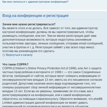
Как мне связаться с администратором конференции?
Вход на конференцию и регистрация
Зачем мне нужно регистрироваться?
Вы можете этого и не делать. Всё зависит от того, как администратор
настроил конференцию: должны ли вы зарегистрироваться, чтобы
размещать сообщения, или нет. Тем не менее регистрация даёт вам
дополнительные возможности, которые недоступны анонимным
пользователям: аватары, личные сообщения, отправка email-сообщений,
участие в группах и т. д. Регистрация займёт у вас всего пару минут,
поэтому мы рекомендуем это сделать.
Вернуться к началу
Что такое COPPA?
COPPA (Children’s Online Privacy Protection Act of 1998), или Акт о защите
частных прав ребёнка в интернете от 1998 г. — это закон Соединённых
Штатов, требующий от сайтов, которые могут собирать информацию от
несовершеннолетних младше 13 лет, иметь на это письменное согласие
родителей. Допустимо наличие иного вида подтверждения того, что
опекуны разрешают сбор личной информации от несовершеннолетних
младше 13 лет. Если вы не уверены, применимо ли это к вам, как к
регистрирующемуся на конференции, или к самой конференции,
обратитесь за помощью к юрисконсульту. Обратите внимание, что phpBB
Limited администрация данной конференции не может давать
рекомендаций по правовым вопросам и не является объектом