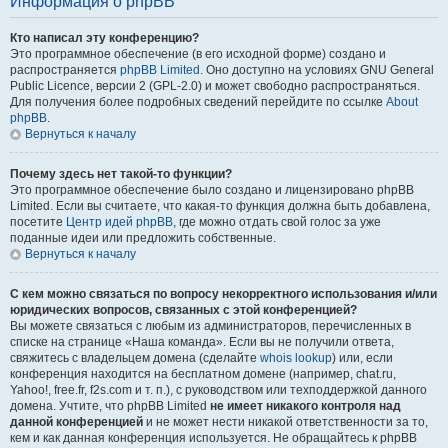
Информация о phpBB
Кто написал эту конференцию?
Это программное обеспечение (в его исходной форме) создано и
распространяется
phpBB Limited
. Оно доступно на условиях GNU General
Public Licence, версии 2 (GPL-2.0) и может свободно распространяться.
Для получения более подробных сведений перейдите по ссылке
About
phpBB
.
Вернуться к началу
Почему здесь нет такой-то функции?
Это программное обеспечение было создано и лицензировано phpBB
Limited. Если вы считаете, что какая-то функция должна быть добавлена,
посетите
Центр идей phpBB
, где можно отдать свой голос за уже
поданные идеи или предложить собственные.
Вернуться к началу
С кем можно связаться по вопросу некорректного использования и/или
юридических вопросов, связанных с этой конференцией?
Вы можете связаться с любым из администраторов, перечисленных в
списке на странице «Наша команда». Если вы не получили ответа,
свяжитесь с владельцем домена (сделайте
whois lookup
) или, если
конференция находится на бесплатном домене (например, chat.ru,
Yahoo!, free.fr, f2s.com и т. п.), с руководством или техподдержкой данного
домена. Учтите, что phpBB Limited
не имеет никакого контроля над
данной конференцией
и не может нести никакой ответственности за то,
кем и как данная конференция используется. Не обращайтесь к phpBB