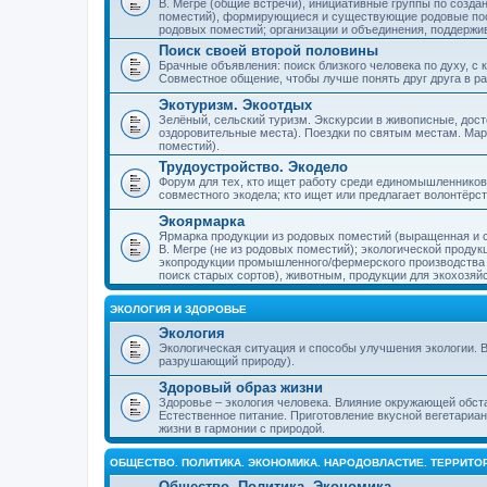
В. Мегре (общие встречи), инициативные группы по созда
поместий), формирующиеся и существующие родовые пос
родовых поместий; организации и объединения, поддерж
Поиск своей второй половины
Брачные объявления: поиск близкого человека по духу, с
Совместное общение, чтобы лучше понять друг друга в ра
Экотуризм. Экоотдых
Зелёный, сельский туризм. Экскурсии в живописные, дос
оздоровительные места). Поездки по святым местам. Ма
поместий).
Трудоустройство. Экодело
Форум для тех, кто ищет работу среди единомышленников
совместного экодела; кто ищет или предлагает волонтёрс
Экоярмарка
Ярмарка продукции из родовых поместий (выращенная и с
В. Мегре (не из родовых поместий); экологической проду
экопродукции промышленного/фермерского производства и
поиск старых сортов), животным, продукции для экохозяй
ЭКОЛОГИЯ И ЗДОРОВЬЕ
Экология
Экологическая ситуация и способы улучшения экологии. В
разрушающий природу).
Здоровый образ жизни
Здоровье – экология человека. Влияние окружающей обст
Естественное питание. Приготовление вкусной вегетариан
жизни в гармонии с природой.
ОБЩЕСТВО. ПОЛИТИКА. ЭКОНОМИКА. НАРОДОВЛАСТИЕ. ТЕРРИТ
Общество. Политика. Экономика