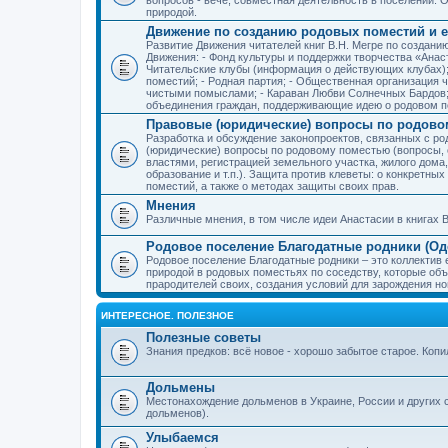
природой.
Движение по созданию родовых поместий и е
Развитие Движения читателей книг В.Н. Мегре по создан
Движения: - Фонд культуры и поддержки творчества «Анас
Читательские клубы (информация о действующих клубах)
поместий; - Родная партия; - Общественная организация 
чистыми помыслами; - Караван Любви Солнечных Бардов; 
объединения граждан, поддерживающие идею о родовом п
Правовые (юридические) вопросы по родово
Разработка и обсуждение законопроектов, связанных с 
(юридические) вопросы по родовому поместью (вопросы,
властями, регистрацией земельного участка, жилого дома
образование и т.п.). Защита против клеветы: о конкретн
поместий, а также о методах защиты своих прав.
Мнения
Различные мнения, в том числе идеи Анастасии в книгах В
Родовое поселение Благодатные родники (Оде
Родовое поселение Благодатные родники – это коллектив
природой в родовых поместьях по соседству, которые об
прародителей своих, создания условий для зарождения н
ИНТЕРЕСНОЕ. ПОЛЕЗНОЕ
Полезные советы
Знания предков: всё новое - хорошо забытое старое. Коп
Дольмены
Местонахождение дольменов в Украине, России и других 
дольменов).
Улыбаемся