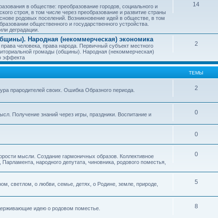
14
азования в обществе: преобразование городов, социального и
ского строя, в том числе через преобразование и развитие страны
снове родовых поселений. Возникновение идей в обществе, в том
бразовании общественного и государственного устройства.
или деградации.
бщины). Народная (некоммерческая) экономика
2
 права человека, права народа. Первичный субъект местного
иториальной громады (общины). Народная (некоммерческая)
о эффекта
ТЕМЫ
2
тура прародителей своих. Ошибка Образного периода.
0
ысл. Получение знаний через игры, праздники. Воспитание и
0
0
корости мысли. Создание гармоничных образов. Коллективное
 Парламента, народного депутата, чиновника, родового поместья,
5
ом, светлом, о любви, семье, детях, о Родине, земле, природе,
8
оддерживающие идею о родовом поместье.