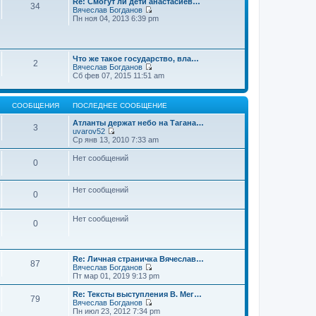
Re: Смогут ли дети анастасиев…
с
и
е
34
о
Вячеслав Богданов
л
к
н
о
П
Пн ноя 04, 2013 6:39 pm
е
п
и
б
е
д
о
ю
щ
р
н
с
е
е
е
л
н
й
м
е
и
Что же такое государство, вла…
т
у
2
д
ю
Вячеслав Богданов
и
с
н
П
Сб фев 07, 2015 11:51 am
к
о
е
е
п
о
м
р
о
б
у
е
с
щ
с
СООБЩЕНИЯ
ПОСЛЕДНЕЕ СООБЩЕНИЕ
й
л
е
о
т
е
н
о
Атланты держат небо на Тагана…
и
3
д
и
б
uvarov52
к
н
ю
П
щ
Ср янв 13, 2010 7:33 am
п
е
е
е
о
м
р
н
Нет сообщений
с
у
0
е
и
л
с
й
ю
е
о
т
д
о
и
Нет сообщений
н
0
б
к
е
щ
п
м
е
о
у
Нет сообщений
н
0
с
с
и
л
о
ю
е
о
д
б
н
Re: Личная страничка Вячеслав…
щ
87
е
Вячеслав Богданов
е
м
П
Пт мар 01, 2019 9:13 pm
н
у
е
и
с
р
Re: Тексты выступления В. Мег…
ю
79
о
е
Вячеслав Богданов
о
й
П
Пн июл 23, 2012 7:34 pm
б