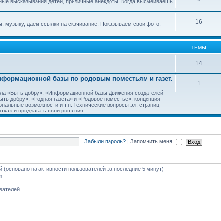
ные высказывания детей, приличные анекдоты. Когда высмеиваешь
16
, музыку, даём ссылки на скачивание. Показываем свои фото.
ТЕМЫ
14
Информационной базы по родовым поместьям и газет.
1
тала «Быть добру», «Информационной базы Движения создателей
ть добру», «Родная газета» и «Родовое поместье»: концепция
ональные возможности и т.п. Технические вопросы эл. страниц
тках и предлагать свои решения.
Забыли пароль?
|
Запомнить меня
ей (основано на активности пользователей за последние 5 минут)
m
ователей