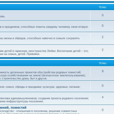
ТЕМЫ
0
овь.
0
ов и праздников, способных помочь каждому человеку свою вторую
2
аз жизни и обрядов, способных навечно в семьях сохранять
2
ие детей в гармонии, пространстве Любви. Воспитание детей – это,
ии на семью, детей. Прививки.
ТЕМЫ
9
ажность детальных проектов обустройства родовых поместий;
ьтура хозяйствования на земле (безпахотное землепользование);
е; строительство дома, быт и другое.
0
ли: семья; обряды и праздники; культура; здоровье; питание;
4
лектива единомышленников; создание проекта родового поселения;
дание инфраструктуры поселения.
лений, поместий
0
соседство - отношения в поселении, решение совместных
пыт, впечатления о жизни в родовом поместье, в гармонии с