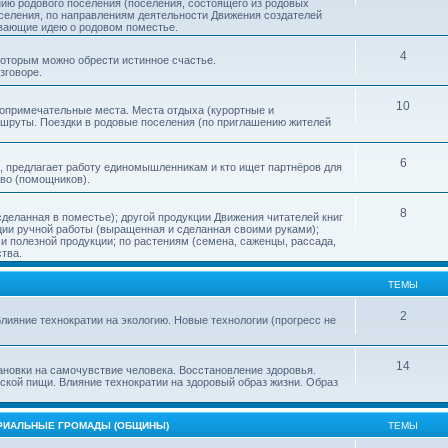
нию родового поселения (поселения, состоящего из родовых
еления, по направлениям деятельности Движения создателей
ивающие идею о родовом поместье.
4
 которым можно обрести истинное счастье.
зговоре.
10
топримечательные места. Места отдыха (курортные и
ршруты. Поездки в родовые поселения (по приглашению жителей
6
, предлагает работу единомышленникам и кто ищет партнёров для
тво (помощников).
8
деланная в поместье); другой продукции Движения читателей книг
кции ручной работы (выращенная и сделанная своими руками);
 полезной продукции; по растениям (семена, саженцы, рассада,
ства.
ТЕМЫ
2
лияние технократии на экологию. Новые технологии (прогресс не
14
ановки на самочувствие человека. Восстановление здоровья.
ской пищи. Влияние технократии на здоровый образ жизни. Образ
ОРИАЛЬНЫЕ ГРОМАДЫ (ОБЩИНЫ)
ТЕМЫ