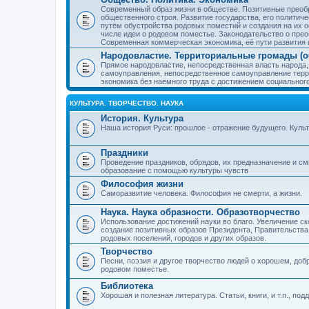
Современный образ жизни в обществе. Позитивные преобр
общественного строя. Развитие государства, его политиче
путём обустройства родовых поместий и создания на их о
числе идеи о родовом поместье. Законодательство о прео
Современная коммерческая экономика, её пути развития 
Народовластие. Территориальные громады (о
Прямое народовластие, непосредственная власть народа,
самоуправления, непосредственное самоуправление терр
экономика без наёмного труда с достижением социальног
КУЛЬТУРА. ТВОРЧЕСТВО. НАУКА
История. Культура
Наша история Руси: прошлое - отражение будущего. Куль
Праздники
Проведение праздников, обрядов, их предназначение и см
образование с помощью культуры чувств
Философия жизни
Саморазвитие человека. Философия не смерти, а жизни.
Наука. Наука образности. Образотворчество
Использование достижений науки во благо. Увеличение с
создание позитивных образов Президента, Правительства,
родовых поселений, городов и других образов.
Творчество
Песни, поэзия и другое творчество людей о хорошем, добр
родовом поместье.
Библиотека
Хорошая и полезная литература. Статьи, книги, и т.п., п