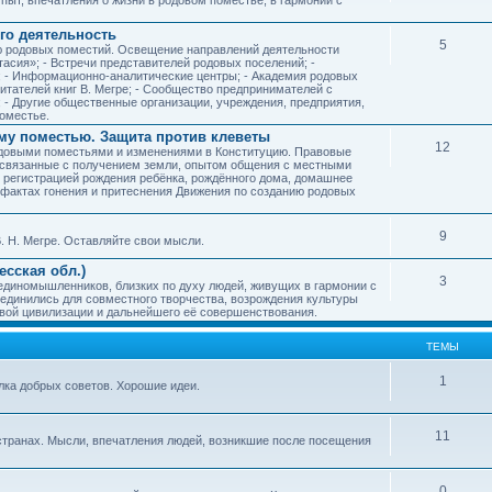
го деятельность
5
ию родовых поместий. Освещение направлений деятельности
тасия»; - Встречи представителей родовых поселений; -
; - Информационно-аналитические центры; - Академия родовых
читателей книг В. Мегре; - Сообщество предпринимателей с
- Другие общественные организации, учреждения, предприятия,
оместье.
му поместью. Защита против клеветы
12
родовыми поместьями и изменениями в Конституцию. Правовые
 связанные с получением земли, опытом общения с местными
, регистрацией рождения ребёнка, рождённого дома, домашнее
ых фактах гонения и притеснения Движения по созданию родовых
9
. Н. Мегре. Оставляйте свои мысли.
сская обл.)
3
 единомышленников, близких по духу людей, живущих в гармонии с
ъединились для совместного творчества, возрождения культуры
овой цивилизации и дальнейшего её совершенствования.
ТЕМЫ
1
илка добрых советов. Хорошие идеи.
11
странах. Мысли, впечатления людей, возникшие после посещения
0