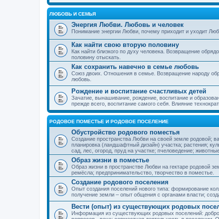
ЛЮБОВЬ И СЕМЬЯ
Энергия Любви. Любовь и человек
Понимание энергии Любви, почему приходит и уходит Люб
Как найти свою вторую половину
Как найти близкого по духу человека. Возвращение обряд
половину отыскать.
Как сохранить навечно в семье любовь
Союз двоих. Отношения в семье. Возвращение народу обр
любовь.
Рождение и воспитание счастливых детей
Зачатие, вынашивание, рождение, воспитание и образован
прежде всего, воспитание самого себя. Влияние технократ
РОДОВОЕ ПОМЕСТЬЕ И РОДОВОЕ ПОСЕЛЕНИЕ
Обустройство родового поместья
Создание пространства Любви на своей земле родовой; в
планировка (ландшафтный дизайн) участка; растения; кул
сад, лес, огород, пруд на участке; пчеловедение; животны
Образ жизни в поместье
Образ жизни в пространстве Любви на гектаре родовой зем
ремёсла; предпринимательство, творчество в поместье.
Создание родового поселения
Опыт создания поселений нового типа: формирование кол
получение земли – опыт общения с органами власти; соз
Вести (опыт) из существующих родовых посе
Информация из существующих родовых поселений: добро
вопросов - вече; совместная деятельность в поселении. О