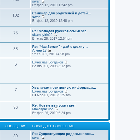
swan
П
Вт фев 12, 2019 12:42 pm
е
р
Семинар для родителей и детей…
102
е
swan
й
П
Вт фев 12, 2019 12:48 pm
т
е
и
р
к
Re: Молодая русская семья без…
е
75
п
skameykin22
й
П
о
Вт мар 28, 2017 12:54 pm
т
е
с
и
р
л
к
Re: "Час Земли" - дай отдохну…
38
е
е
п
Алёна 17
й
д
П
о
Чт сен 02, 2010 4:58 pm
т
н
е
с
и
е
р
л
Вячеслав Богданов
6
к
м
е
е
П
Вс июн 01, 2008 3:12 pm
п
у
й
д
е
о
с
т
н
р
с
о
и
е
е
л
о
к
м
й
е
б
п
у
т
д
щ
о
Увеличим позитивную информаци…
с
и
7
н
е
с
Вячеслав Богданов
о
к
е
н
П
л
Пт мар 01, 2013 9:25 am
о
п
м
и
е
е
б
о
у
ю
р
д
щ
с
Re: Новые выпуски газет
с
е
н
е
л
96
МаксКраснов
о
й
е
н
е
П
Вт фев 26, 2019 6:24 pm
о
т
м
и
д
е
б
и
у
ю
н
р
щ
к
с
е
е
е
п
о
м
СООБЩЕНИЯ
ПОСЛЕДНЕЕ СООБЩЕНИЕ
й
н
о
о
у
т
и
с
б
с
Re: Существующие родовые посе…
и
ю
30
л
щ
о
swan
к
е
е