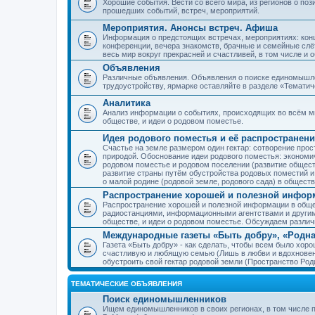
Хорошие события. Вести со всего мира, из регионов о по
прошедших событий, встреч, мероприятий.
Мероприятия. Анонсы встреч. Афиша
Информация о предстоящих встречах, мероприятиях: конце
конференции, вечера знакомств, брачные и семейные слёт
весь мир вокруг прекрасней и счастливей, в том числе и 
Объявления
Различные объявления. Объявления о поиске единомышлен
трудоустройству, ярмарке оставляйте в разделе «Темати
Аналитика
Анализ информации о событиях, происходящих во всём мир
обществе, и идеи о родовом поместье.
Идея родового поместья и её распространени
Счастье на земле размером один гектар: сотворение прос
природой. Обоснование идеи родового поместья: экономич
родовом поместье и родовом поселении (развитие обществ
развитие страны путём обустройства родовых поместий и
о малой родине (родовой земле, родового сада) в обществ
Распространение хорошей и полезной информ
Распространение хорошей и полезной информации в общес
радиостанциями, информационными агентствами и други
обществе, и идеи о родовом поместье. Обсуждаем разли
Международные газеты «Быть добру», «Родна
Газета «Быть добру» - как сделать, чтобы всем было хорош
счастливую и любящую семью (Лишь в любви и вдохновень
обустроить свой гектар родовой земли (Пространство Роди
ТЕМАТИЧЕСКИЕ ОБЪЯВЛЕНИЯ
Поиск единомышленников
Ищем единомышленников в своих регионах, в том числе п