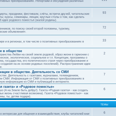
зитивных преобразованиях. Репортажи и обсуждения различных
93
рты, праздники, фестивали, слёты, встречи друзей, читательские
ы; курсы, семинары, лекции, круглые столы о том, как сделать
об идее родового поместья (малой родины).
72
ников, по поиску своей второй половины, туризму,
ческие объявления».
33
е и в регионах, в том числе о позитивных преобразованиях в
е в обществе
2
транства Любви на своей земле родовой, образ жизни в гармонии с
еское, экологическое, социальное и т.п. Концепции, программы о
а, государства, его политического строя через преобразование и
 создания на их основе родовых поселений). Распространение идеи
е.
ации в обществе. Деятельность со СМИ
7
тве. Деятельность с газетами, журналами, телевидением,
ми СМИ. Информация от СМИ о позитивных преобразованиях в
чную информацию из СМИ и публикаций в интернете.
я газета» и «Родовое поместье»
6
о (А на Земле быть добру!). Газета «Родная газета» - как создать
е жизнь счастливая возможна). Газета «Родовое поместье» - как
ны, ты, детям подари).
ТЕМЫ
6
о интересам для общения и взаимодействия, клубы читателей книг