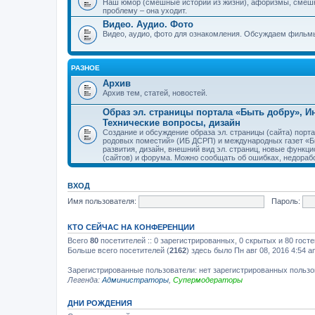
Наш юмор (смешные истории из жизни), афоризмы, смеш
проблему – она уходит.
Видео. Аудио. Фото
Видео, аудио, фото для ознакомления. Обсуждаем фильмы
РАЗНОЕ
Архив
Архив тем, статей, новостей.
Образ эл. страницы портала «Быть добру», 
Технические вопросы, дизайн
Создание и обсуждение образа эл. страницы (сайта) пор
родовых поместий» (ИБ ДСРП) и международных газет «Бы
развития, дизайн, внешний вид эл. страниц, новые функци
(сайтов) и форума. Можно сообщать об ошибках, недорабо
ВХОД
Имя пользователя:
Пароль:
КТО СЕЙЧАС НА КОНФЕРЕНЦИИ
Всего
80
посетителей :: 0 зарегистрированных, 0 скрытых и 80 гост
Больше всего посетителей (
2162
) здесь было Пн авг 08, 2016 4:54 a
Зарегистрированные пользователи: нет зарегистрированных польз
Легенда:
Администраторы
,
Супермодераторы
ДНИ РОЖДЕНИЯ