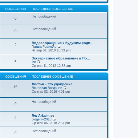
т
е
щ
и
р
е
к
е
СООБЩЕНИЯ
ПОСЛЕДНЕЕ СООБЩЕНИЕ
н
п
й
и
о
т
Нет сообщений
0
ю
с
и
л
к
е
п
Нет сообщений
д
о
0
н
с
е
л
м
е
Видеообращение к будущим роди…
2
у
д
Гриша РодноЯр
с
н
П
Чт апр 01, 2010 10:33 pm
о
е
е
о
м
р
Экстернатное образование в По…
б
2
у
е
ink
щ
с
й
П
Ср янв 11, 2012 12:38 am
е
о
т
е
н
о
и
р
и
б
к
е
СООБЩЕНИЯ
ПОСЛЕДНЕЕ СООБЩЕНИЕ
ю
щ
п
й
е
о
т
Листья – это удобрение
14
н
с
и
Вячеслав Богданов
и
л
к
П
Ср мар 02, 2016 4:01 pm
ю
е
п
е
д
о
р
н
Нет сообщений
с
е
0
е
л
й
м
е
т
у
д
и
Re: Arkaim.se
с
н
к
6
biogeniy2018
о
е
п
П
Ср июн 06, 2018 2:57 pm
о
м
о
е
б
у
с
р
Нет сообщений
щ
с
л
0
е
е
о
е
й