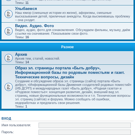
Темы:
11
Улыбаемся
Наш юмор (смешные истории из жизни), афоризмы, смешные
высказывания детей, приличные анекдоты. Когда высмеиваешь проблему
– она уходит.
Видео. Аудио. Фото
Видео, аудио, фото для ознакомления. Обсуждаем фильмы, музыку, даём
ссылки на скачивание. Показываем свои фото.
Темы:
16
Разное
Архив
Архив тем, статей, новостей.
Темы:
14
Образ эл. страницы портала «Быть добру»,
Информационной базы по родовым поместьям и газет.
Технические вопросы, дизайн
Создание и обсуждение образа эл. страницы (сайта) портала «Быть
добру», «Информационной базы Движения создателей родовых поместий»
(ИБ ДСРП) и международных газет «Быть добру», «Родная газета» и
«Родовое поместье»: концепция развития, дизайн, внешний вид эл.
страниц, новые функциональные возможности и т.п. Технические вопросы
эл. страниц (сайтов) и форума. Можно сообщать об ошибках,
недоработках и предлагать свои решения.
Темы:
1
ВХОД
Имя пользователя:
Пароль: