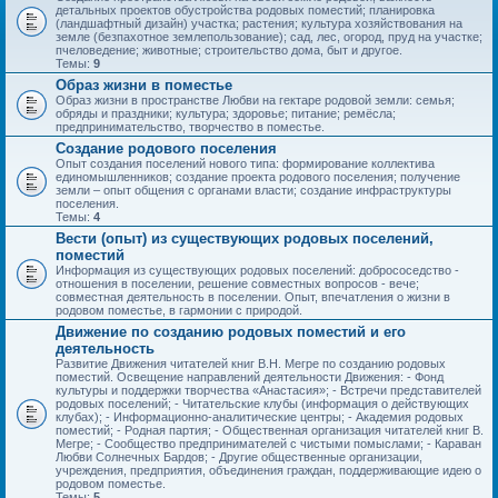
детальных проектов обустройства родовых поместий; планировка
(ландшафтный дизайн) участка; растения; культура хозяйствования на
земле (безпахотное землепользование); сад, лес, огород, пруд на участке;
пчеловедение; животные; строительство дома, быт и другое.
Темы:
9
Образ жизни в поместье
Образ жизни в пространстве Любви на гектаре родовой земли: семья;
обряды и праздники; культура; здоровье; питание; ремёсла;
предпринимательство, творчество в поместье.
Создание родового поселения
Опыт создания поселений нового типа: формирование коллектива
единомышленников; создание проекта родового поселения; получение
земли – опыт общения с органами власти; создание инфраструктуры
поселения.
Темы:
4
Вести (опыт) из существующих родовых поселений,
поместий
Информация из существующих родовых поселений: добрососедство -
отношения в поселении, решение совместных вопросов - вече;
совместная деятельность в поселении. Опыт, впечатления о жизни в
родовом поместье, в гармонии с природой.
Движение по созданию родовых поместий и его
деятельность
Развитие Движения читателей книг В.Н. Мегре по созданию родовых
поместий. Освещение направлений деятельности Движения: - Фонд
культуры и поддержки творчества «Анастасия»; - Встречи представителей
родовых поселений; - Читательские клубы (информация о действующих
клубах); - Информационно-аналитические центры; - Академия родовых
поместий; - Родная партия; - Общественная организация читателей книг В.
Мегре; - Сообщество предпринимателей с чистыми помыслами; - Караван
Любви Солнечных Бардов; - Другие общественные организации,
учреждения, предприятия, объединения граждан, поддерживающие идею о
родовом поместье.
Темы:
5