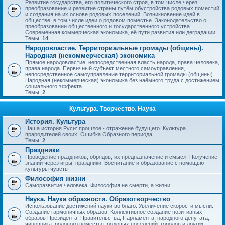
Развитие государства, его политического строя, в том числе через
преобразование и развитие страны путём обустройства родовых поместий
и создания на их основе родовых поселений. Возникновение идей в
обществе, в том числе идеи о родовом поместье. Законодательство о
преобразовании общественного и государственного устройства.
Современная коммерческая экономика, её пути развития или деградации.
Темы:
14
Народовластие. Территориальные громады (общины).
Народная (некоммерческая) экономика
Прямое народовластие, непосредственная власть народа, права человека,
права народа. Первичный субъект местного самоуправления,
непосредственное самоуправление территориальной громады (общины).
Народная (некоммерческая) экономика без наёмного труда с достижением
социального эффекта
Темы:
2
Культура. Творчество. Наука
История. Культура
Наша история Руси: прошлое - отражение будущего. Культура
прародителей своих. Ошибка Образного периода.
Темы:
2
Праздники
Проведение праздников, обрядов, их предназначение и смысл. Получение
знаний через игры, праздники. Воспитание и образование с помощью
культуры чувств
Философия жизни
Саморазвитие человека. Философия не смерти, а жизни.
Наука. Наука образности. Образотворчество
Использование достижений науки во благо. Увеличение скорости мысли.
Создание гармоничных образов. Коллективное создание позитивных
образов Президента, Правительства, Парламента, народного депутата,
чиновника, родового поместья, родовых поселений, городов и других