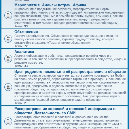
Мероприятия. Анонсы встреч. Афиша
Информация о предстоящих встречах, мероприятиях: концерты,
праздники, фестивали, слёты, встречи друзей, читательские конференции,
вечера знакомств, брачные и семейные слёты; курсы, семинары, лекции,
круглые столы о том, как сделать весь мир вокруг прекрасней и
счастливей, в том числе и об идее родового поместья (малой родины).
Темы:
93
Объявления
Различные объявления. Объявления о поиске единомышленников, по
поиску своей второй половины, туризму, трудоустройству, ярмарке
оставляйте в разделе «Тематические объявления».
Темы:
72
Аналитика
Анализ информации о событиях, происходящих во всём мире и в
регионах, в том числе о позитивных преобразованиях в обществе, и идеи о
родовом поместье.
Темы:
33
Идея родового поместья и её распространение в обществе
Счастье на земле размером один гектар: сотворение пространства Любви
на своей земле родовой, образ жизни в гармонии с природой. Обоснование
идеи родового поместья: экономическое, экологическое, социальное и т.п.
Концепции, программы о родовом поместье и родовом поселении
(развитие общества, государства, его политического строя через
преобразование и развитие страны путём обустройства родовых поместий
и создания на их основе родовых поселений). Распространение идеи о
малой родине (родовой земле, родового сада) в обществе.
Темы:
2
Распространение хорошей и полезной информации в
обществе. Деятельность со СМИ
Распространение хорошей и полезной информации в обществе.
Деятельность с газетами, журналами, телевидением, радиостанциями,
информационными агентствами и другими СМИ. Информация от СМИ о
позитивных преобразованиях в обществе, и идеи о родовом поместье.