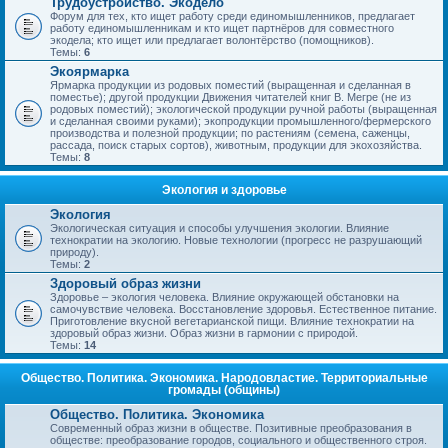
Трудоустройство. Экодело
Форум для тех, кто ищет работу среди единомышленников, предлагает
работу единомышленникам и кто ищет партнёров для совместного
экодела; кто ищет или предлагает волонтёрство (помощников).
Темы:
6
Экоярмарка
Ярмарка продукции из родовых поместий (выращенная и сделанная в
поместье); другой продукции Движения читателей книг В. Мегре (не из
родовых поместий); экологической продукции ручной работы (выращенная
и сделанная своими руками); экопродукции промышленного/фермерского
производства и полезной продукции; по растениям (семена, саженцы,
рассада, поиск старых сортов), животным, продукции для экохозяйства.
Темы:
8
Экология и здоровье
Экология
Экологическая ситуация и способы улучшения экологии. Влияние
технократии на экологию. Новые технологии (прогресс не разрушающий
природу).
Темы:
2
Здоровый образ жизни
Здоровье – экология человека. Влияние окружающей обстановки на
самочувствие человека. Восстановление здоровья. Естественное питание.
Приготовление вкусной вегетарианской пищи. Влияние технократии на
здоровый образ жизни. Образ жизни в гармонии с природой.
Темы:
14
Общество. Политика. Экономика. Народовластие. Территориальные
громады (общины)
Общество. Политика. Экономика
Современный образ жизни в обществе. Позитивные преобразования в
обществе: преобразование городов, социального и общественного строя.