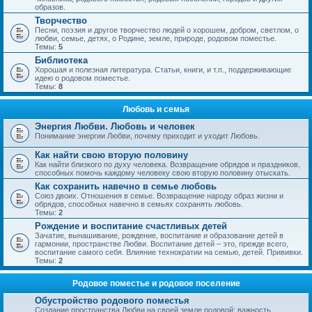
образов.
Творчество
Песни, поэзия и другое творчество людей о хорошем, добром, светлом, о
любви, семье, детях, о Родине, земле, природе, родовом поместье.
Темы:
5
Библиотека
Хорошая и полезная литература. Статьи, книги, и т.п., поддерживающие
идею о родовом поместье.
Темы:
8
Любовь и семья
Энергия Любви. Любовь и человек
Понимание энергии Любви, почему приходит и уходит Любовь.
Как найти свою вторую половину
Как найти близкого по духу человека. Возвращение обрядов и праздников,
способных помочь каждому человеку свою вторую половину отыскать.
Как сохранить навечно в семье любовь
Союз двоих. Отношения в семье. Возвращение народу образ жизни и
обрядов, способных навечно в семьях сохранять любовь.
Темы:
2
Рождение и воспитание счастливых детей
Зачатие, вынашивание, рождение, воспитание и образование детей в
гармонии, пространстве Любви. Воспитание детей – это, прежде всего,
воспитание самого себя. Влияние технократии на семью, детей. Прививки.
Темы:
2
Родовое поместье и родовое поселение
Обустройство родового поместья
Создание пространства Любви на своей земле родовой; важность