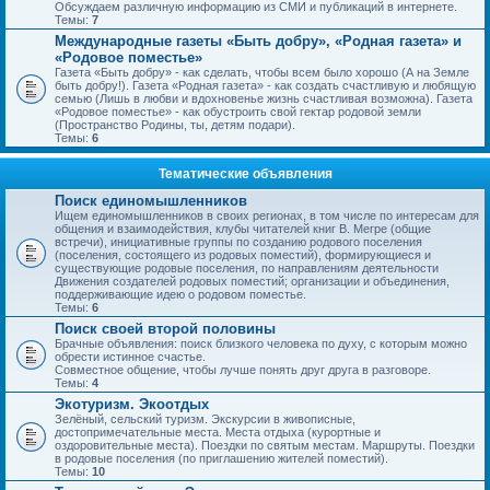
Обсуждаем различную информацию из СМИ и публикаций в интернете.
Темы:
7
Международные газеты «Быть добру», «Родная газета» и
«Родовое поместье»
Газета «Быть добру» - как сделать, чтобы всем было хорошо (А на Земле
быть добру!). Газета «Родная газета» - как создать счастливую и любящую
семью (Лишь в любви и вдохновенье жизнь счастливая возможна). Газета
«Родовое поместье» - как обустроить свой гектар родовой земли
(Пространство Родины, ты, детям подари).
Темы:
6
Тематические объявления
Поиск единомышленников
Ищем единомышленников в своих регионах, в том числе по интересам для
общения и взаимодействия, клубы читателей книг В. Мегре (общие
встречи), инициативные группы по созданию родового поселения
(поселения, состоящего из родовых поместий), формирующиеся и
существующие родовые поселения, по направлениям деятельности
Движения создателей родовых поместий; организации и объединения,
поддерживающие идею о родовом поместье.
Темы:
6
Поиск своей второй половины
Брачные объявления: поиск близкого человека по духу, с которым можно
обрести истинное счастье.
Совместное общение, чтобы лучше понять друг друга в разговоре.
Темы:
4
Экотуризм. Экоотдых
Зелёный, сельский туризм. Экскурсии в живописные,
достопримечательные места. Места отдыха (курортные и
оздоровительные места). Поездки по святым местам. Маршруты. Поездки
в родовые поселения (по приглашению жителей поместий).
Темы:
10