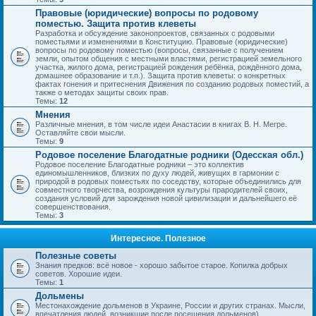
Правовые (юридические) вопросы по родовому
поместью. Защита против клеветы
Разработка и обсуждение законопроектов, связанных с родовыми
поместьями и изменениями в Конституцию. Правовые (юридические)
вопросы по родовому поместью (вопросы, связанные с получением
земли, опытом общения с местными властями, регистрацией земельного
участка, жилого дома, регистрацией рождения ребёнка, рождённого дома,
домашнее образование и т.п.). Защита против клеветы: о конкретных
фактах гонения и притеснения Движения по созданию родовых поместий, а
также о методах защиты своих прав.
Темы:
12
Мнения
Различные мнения, в том числе идеи Анастасии в книгах В. Н. Мегре.
Оставляйте свои мысли.
Темы:
9
Родовое поселение Благодатные родники (Одесская обл.)
Родовое поселение Благодатные родники – это коллектив
единомышленников, близких по духу людей, живущих в гармонии с
природой в родовых поместьях по соседству, которые объединились для
совместного творчества, возрождения культуры прародителей своих,
создания условий для зарождения новой цивилизации и дальнейшего её
совершенствования.
Темы:
3
Интересное. Полезное
Полезные советы
Знания предков: всё новое - хорошо забытое старое. Копилка добрых
советов. Хорошие идеи.
Темы:
1
Дольмены
Местонахождение дольменов в Украине, России и других странах. Мысли,
впечатления людей, возникшие после посещения дольменов).