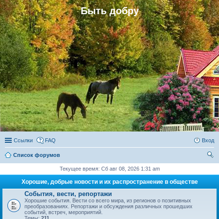
Быть добру
Ссылки
FAQ
Вход
Список форумов
ои
Текущее время: Сб авг 08, 2026 1:31 am
ск
Хорошие, добрые новости и их распространение в обществе
События, вести, репортажи
Хорошие события. Вести со всего мира, из регионов о позитивных
преобразованиях. Репортажи и обсуждения различных прошедших
событий, встреч, мероприятий.
Темы:
211