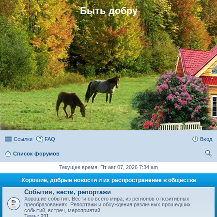
Быть добру
Ссылки
FAQ
Вход
Список форумов
ои
Текущее время: Пт авг 07, 2026 7:34 am
ск
Хорошие, добрые новости и их распространение в обществе
События, вести, репортажи
Хорошие события. Вести со всего мира, из регионов о позитивных
преобразованиях. Репортажи и обсуждения различных прошедших
событий, встреч, мероприятий.
Темы:
211