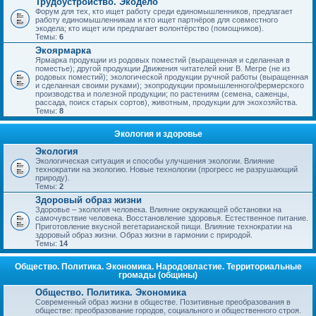
Трудоустройство. Экодело
Форум для тех, кто ищет работу среди единомышленников, предлагает
работу единомышленникам и кто ищет партнёров для совместного
экодела; кто ищет или предлагает волонтёрство (помощников).
Темы:
6
Экоярмарка
Ярмарка продукции из родовых поместий (выращенная и сделанная в
поместье); другой продукции Движения читателей книг В. Мегре (не из
родовых поместий); экологической продукции ручной работы (выращенная
и сделанная своими руками); экопродукции промышленного/фермерского
производства и полезной продукции; по растениям (семена, саженцы,
рассада, поиск старых сортов), животным, продукции для экохозяйства.
Темы:
8
Экология и здоровье
Экология
Экологическая ситуация и способы улучшения экологии. Влияние
технократии на экологию. Новые технологии (прогресс не разрушающий
природу).
Темы:
2
Здоровый образ жизни
Здоровье – экология человека. Влияние окружающей обстановки на
самочувствие человека. Восстановление здоровья. Естественное питание.
Приготовление вкусной вегетарианской пищи. Влияние технократии на
здоровый образ жизни. Образ жизни в гармонии с природой.
Темы:
14
Общество. Политика. Экономика. Народовластие. Территориальные
громады (общины)
Общество. Политика. Экономика
Современный образ жизни в обществе. Позитивные преобразования в
обществе: преобразование городов, социального и общественного строя.