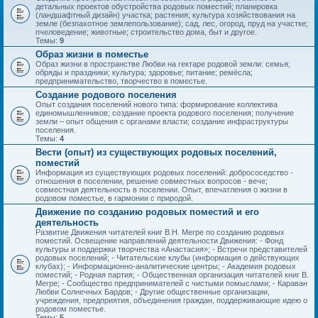
детальных проектов обустройства родовых поместий; планировка
(ландшафтный дизайн) участка; растения; культура хозяйствования на
земле (безпахотное землепользование); сад, лес, огород, пруд на участке;
пчеловедение; животные; строительство дома, быт и другое.
Темы:
9
Образ жизни в поместье
Образ жизни в пространстве Любви на гектаре родовой земли: семья;
обряды и праздники; культура; здоровье; питание; ремёсла;
предпринимательство, творчество в поместье.
Создание родового поселения
Опыт создания поселений нового типа: формирование коллектива
единомышленников; создание проекта родового поселения; получение
земли – опыт общения с органами власти; создание инфраструктуры
поселения.
Темы:
4
Вести (опыт) из существующих родовых поселений,
поместий
Информация из существующих родовых поселений: добрососедство -
отношения в поселении, решение совместных вопросов - вече;
совместная деятельность в поселении. Опыт, впечатления о жизни в
родовом поместье, в гармонии с природой.
Движение по созданию родовых поместий и его
деятельность
Развитие Движения читателей книг В.Н. Мегре по созданию родовых
поместий. Освещение направлений деятельности Движения: - Фонд
культуры и поддержки творчества «Анастасия»; - Встречи представителей
родовых поселений; - Читательские клубы (информация о действующих
клубах); - Информационно-аналитические центры; - Академия родовых
поместий; - Родная партия; - Общественная организация читателей книг В.
Мегре; - Сообщество предпринимателей с чистыми помыслами; - Караван
Любви Солнечных Бардов; - Другие общественные организации,
учреждения, предприятия, объединения граждан, поддерживающие идею о
родовом поместье.
Темы:
5