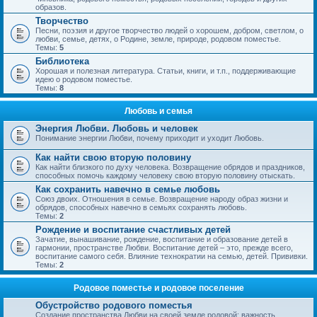
образов.
Творчество
Песни, поэзия и другое творчество людей о хорошем, добром, светлом, о
любви, семье, детях, о Родине, земле, природе, родовом поместье.
Темы:
5
Библиотека
Хорошая и полезная литература. Статьи, книги, и т.п., поддерживающие
идею о родовом поместье.
Темы:
8
Любовь и семья
Энергия Любви. Любовь и человек
Понимание энергии Любви, почему приходит и уходит Любовь.
Как найти свою вторую половину
Как найти близкого по духу человека. Возвращение обрядов и праздников,
способных помочь каждому человеку свою вторую половину отыскать.
Как сохранить навечно в семье любовь
Союз двоих. Отношения в семье. Возвращение народу образ жизни и
обрядов, способных навечно в семьях сохранять любовь.
Темы:
2
Рождение и воспитание счастливых детей
Зачатие, вынашивание, рождение, воспитание и образование детей в
гармонии, пространстве Любви. Воспитание детей – это, прежде всего,
воспитание самого себя. Влияние технократии на семью, детей. Прививки.
Темы:
2
Родовое поместье и родовое поселение
Обустройство родового поместья
Создание пространства Любви на своей земле родовой; важность