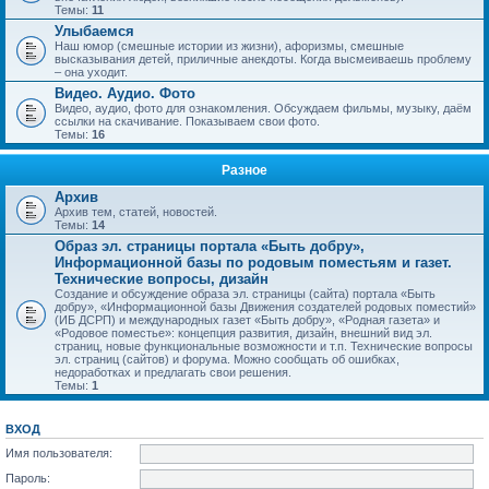
Темы:
11
Улыбаемся
Наш юмор (смешные истории из жизни), афоризмы, смешные
высказывания детей, приличные анекдоты. Когда высмеиваешь проблему
– она уходит.
Видео. Аудио. Фото
Видео, аудио, фото для ознакомления. Обсуждаем фильмы, музыку, даём
ссылки на скачивание. Показываем свои фото.
Темы:
16
Разное
Архив
Архив тем, статей, новостей.
Темы:
14
Образ эл. страницы портала «Быть добру»,
Информационной базы по родовым поместьям и газет.
Технические вопросы, дизайн
Создание и обсуждение образа эл. страницы (сайта) портала «Быть
добру», «Информационной базы Движения создателей родовых поместий»
(ИБ ДСРП) и международных газет «Быть добру», «Родная газета» и
«Родовое поместье»: концепция развития, дизайн, внешний вид эл.
страниц, новые функциональные возможности и т.п. Технические вопросы
эл. страниц (сайтов) и форума. Можно сообщать об ошибках,
недоработках и предлагать свои решения.
Темы:
1
ВХОД
Имя пользователя:
Пароль: