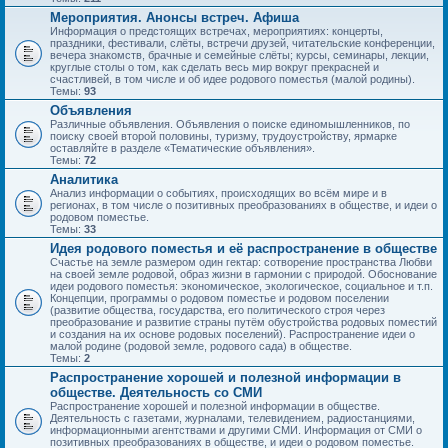
Мероприятия. Анонсы встреч. Афиша
Информация о предстоящих встречах, мероприятиях: концерты,
праздники, фестивали, слёты, встречи друзей, читательские конференции,
вечера знакомств, брачные и семейные слёты; курсы, семинары, лекции,
круглые столы о том, как сделать весь мир вокруг прекрасней и
счастливей, в том числе и об идее родового поместья (малой родины).
Темы:
93
Объявления
Различные объявления. Объявления о поиске единомышленников, по
поиску своей второй половины, туризму, трудоустройству, ярмарке
оставляйте в разделе «Тематические объявления».
Темы:
72
Аналитика
Анализ информации о событиях, происходящих во всём мире и в
регионах, в том числе о позитивных преобразованиях в обществе, и идеи о
родовом поместье.
Темы:
33
Идея родового поместья и её распространение в обществе
Счастье на земле размером один гектар: сотворение пространства Любви
на своей земле родовой, образ жизни в гармонии с природой. Обоснование
идеи родового поместья: экономическое, экологическое, социальное и т.п.
Концепции, программы о родовом поместье и родовом поселении
(развитие общества, государства, его политического строя через
преобразование и развитие страны путём обустройства родовых поместий
и создания на их основе родовых поселений). Распространение идеи о
малой родине (родовой земле, родового сада) в обществе.
Темы:
2
Распространение хорошей и полезной информации в
обществе. Деятельность со СМИ
Распространение хорошей и полезной информации в обществе.
Деятельность с газетами, журналами, телевидением, радиостанциями,
информационными агентствами и другими СМИ. Информация от СМИ о
позитивных преобразованиях в обществе, и идеи о родовом поместье.