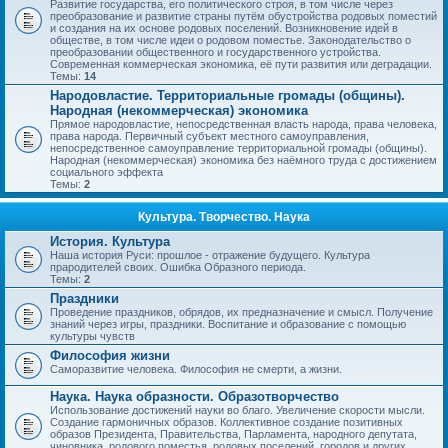
Развитие государства, его политического строя, в том числе через
преобразование и развитие страны путём обустройства родовых поместий
и создания на их основе родовых поселений. Возникновение идей в
обществе, в том числе идеи о родовом поместье. Законодательство о
преобразовании общественного и государственного устройства.
Современная коммерческая экономика, её пути развития или деградации.
Темы:
14
Народовластие. Территориальные громады (общины).
Народная (некоммерческая) экономика
Прямое народовластие, непосредственная власть народа, права человека,
права народа. Первичный субъект местного самоуправления,
непосредственное самоуправление территориальной громады (общины).
Народная (некоммерческая) экономика без наёмного труда с достижением
социального эффекта
Темы:
2
Культура. Творчество. Наука
История. Культура
Наша история Руси: прошлое - отражение будущего. Культура
прародителей своих. Ошибка Образного периода.
Темы:
2
Праздники
Проведение праздников, обрядов, их предназначение и смысл. Получение
знаний через игры, праздники. Воспитание и образование с помощью
культуры чувств
Философия жизни
Саморазвитие человека. Философия не смерти, а жизни.
Наука. Наука образности. Образотворчество
Использование достижений науки во благо. Увеличение скорости мысли.
Создание гармоничных образов. Коллективное создание позитивных
образов Президента, Правительства, Парламента, народного депутата,
чиновника, родового поместья, родовых поселений, городов и других