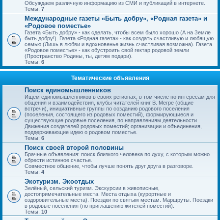
Обсуждаем различную информацию из СМИ и публикаций в интернете.
Темы:
7
Международные газеты «Быть добру», «Родная газета» и
«Родовое поместье»
Газета «Быть добру» - как сделать, чтобы всем было хорошо (А на Земле
быть добру!). Газета «Родная газета» - как создать счастливую и любящую
семью (Лишь в любви и вдохновенье жизнь счастливая возможна). Газета
«Родовое поместье» - как обустроить свой гектар родовой земли
(Пространство Родины, ты, детям подари).
Темы:
6
Тематические объявления
Поиск единомышленников
Ищем единомышленников в своих регионах, в том числе по интересам для
общения и взаимодействия, клубы читателей книг В. Мегре (общие
встречи), инициативные группы по созданию родового поселения
(поселения, состоящего из родовых поместий), формирующиеся и
существующие родовые поселения, по направлениям деятельности
Движения создателей родовых поместий; организации и объединения,
поддерживающие идею о родовом поместье.
Темы:
6
Поиск своей второй половины
Брачные объявления: поиск близкого человека по духу, с которым можно
обрести истинное счастье.
Совместное общение, чтобы лучше понять друг друга в разговоре.
Темы:
4
Экотуризм. Экоотдых
Зелёный, сельский туризм. Экскурсии в живописные,
достопримечательные места. Места отдыха (курортные и
оздоровительные места). Поездки по святым местам. Маршруты. Поездки
в родовые поселения (по приглашению жителей поместий).
Темы:
10