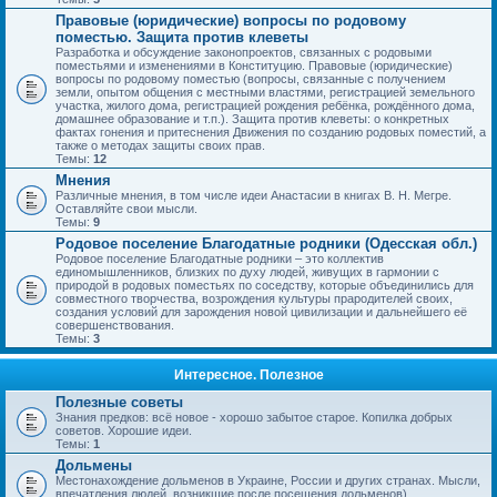
Правовые (юридические) вопросы по родовому
поместью. Защита против клеветы
Разработка и обсуждение законопроектов, связанных с родовыми
поместьями и изменениями в Конституцию. Правовые (юридические)
вопросы по родовому поместью (вопросы, связанные с получением
земли, опытом общения с местными властями, регистрацией земельного
участка, жилого дома, регистрацией рождения ребёнка, рождённого дома,
домашнее образование и т.п.). Защита против клеветы: о конкретных
фактах гонения и притеснения Движения по созданию родовых поместий, а
также о методах защиты своих прав.
Темы:
12
Мнения
Различные мнения, в том числе идеи Анастасии в книгах В. Н. Мегре.
Оставляйте свои мысли.
Темы:
9
Родовое поселение Благодатные родники (Одесская обл.)
Родовое поселение Благодатные родники – это коллектив
единомышленников, близких по духу людей, живущих в гармонии с
природой в родовых поместьях по соседству, которые объединились для
совместного творчества, возрождения культуры прародителей своих,
создания условий для зарождения новой цивилизации и дальнейшего её
совершенствования.
Темы:
3
Интересное. Полезное
Полезные советы
Знания предков: всё новое - хорошо забытое старое. Копилка добрых
советов. Хорошие идеи.
Темы:
1
Дольмены
Местонахождение дольменов в Украине, России и других странах. Мысли,
впечатления людей, возникшие после посещения дольменов).