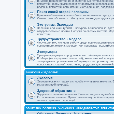
В. Мегре (общие встречи), инициативные группы по созда
поместий), формирующиеся и существующие родовые пос
родовых поместий; организации и объединения, поддерж
Поиск своей второй половины
Брачные объявления: поиск близкого человека по духу, с
Совместное общение, чтобы лучше понять друг друга в ра
Экотуризм. Экоотдых
Зелёный, сельский туризм. Экскурсии в живописные, дос
оздоровительные места). Поездки по святым местам. Ма
поместий).
Трудоустройство. Экодело
Форум для тех, кто ищет работу среди единомышленников
совместного экодела; кто ищет или предлагает волонтёрс
Экоярмарка
Ярмарка продукции из родовых поместий (выращенная и с
В. Мегре (не из родовых поместий); экологической проду
экопродукции промышленного/фермерского производства и
поиск старых сортов), животным, продукции для экохозяй
ЭКОЛОГИЯ И ЗДОРОВЬЕ
Экология
Экологическая ситуация и способы улучшения экологии. В
разрушающий природу).
Здоровый образ жизни
Здоровье – экология человека. Влияние окружающей обст
Естественное питание. Приготовление вкусной вегетариан
жизни в гармонии с природой.
ОБЩЕСТВО. ПОЛИТИКА. ЭКОНОМИКА. НАРОДОВЛАСТИЕ. ТЕРРИТ
Общество. Политика. Экономика