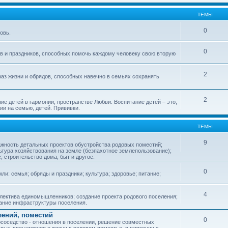
ТЕМЫ
0
овь.
0
ов и праздников, способных помочь каждому человеку свою вторую
2
аз жизни и обрядов, способных навечно в семьях сохранять
2
ие детей в гармонии, пространстве Любви. Воспитание детей – это,
ии на семью, детей. Прививки.
ТЕМЫ
9
ажность детальных проектов обустройства родовых поместий;
ьтура хозяйствования на земле (безпахотное землепользование);
е; строительство дома, быт и другое.
0
ли: семья; обряды и праздники; культура; здоровье; питание;
4
лектива единомышленников; создание проекта родового поселения;
дание инфраструктуры поселения.
лений, поместий
0
соседство - отношения в поселении, решение совместных
пыт, впечатления о жизни в родовом поместье, в гармонии с