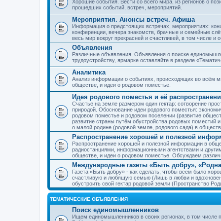
Хорошие события. Вести со всего мира, из регионов о по
прошедших событий, встреч, мероприятий.
Мероприятия. Анонсы встреч. Афиша
Информация о предстоящих встречах, мероприятиях: конце
конференции, вечера знакомств, брачные и семейные слёт
весь мир вокруг прекрасней и счастливей, в том числе и 
Объявления
Различные объявления. Объявления о поиске единомышлен
трудоустройству, ярмарке оставляйте в разделе «Темати
Аналитика
Анализ информации о событиях, происходящих во всём мир
обществе, и идеи о родовом поместье.
Идея родового поместья и её распространени
Счастье на земле размером один гектар: сотворение прос
природой. Обоснование идеи родового поместья: экономич
родовом поместье и родовом поселении (развитие обществ
развитие страны путём обустройства родовых поместий и
о малой родине (родовой земле, родового сада) в обществ
Распространение хорошей и полезной информ
Распространение хорошей и полезной информации в общес
радиостанциями, информационными агентствами и други
обществе, и идеи о родовом поместье. Обсуждаем разли
Международные газеты «Быть добру», «Родна
Газета «Быть добру» - как сделать, чтобы всем было хорош
счастливую и любящую семью (Лишь в любви и вдохновень
обустроить свой гектар родовой земли (Пространство Роди
ТЕМАТИЧЕСКИЕ ОБЪЯВЛЕНИЯ
Поиск единомышленников
Ищем единомышленников в своих регионах, в том числе п