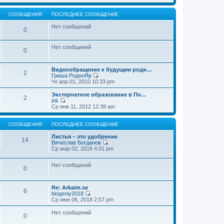
т
е
щ
и
р
е
к
е
СООБЩЕНИЯ
ПОСЛЕДНЕЕ СООБЩЕНИЕ
н
п
й
и
о
т
Нет сообщений
0
ю
с
и
л
к
е
п
Нет сообщений
д
о
0
н
с
е
л
м
е
Видеообращение к будущим роди…
2
у
д
Гриша РодноЯр
с
н
П
Чт апр 01, 2010 10:33 pm
о
е
е
о
м
р
Экстернатное образование в По…
б
2
у
е
ink
щ
с
й
П
Ср янв 11, 2012 12:38 am
е
о
т
е
н
о
и
р
и
б
к
е
СООБЩЕНИЯ
ПОСЛЕДНЕЕ СООБЩЕНИЕ
ю
щ
п
й
е
о
т
Листья – это удобрение
14
н
с
и
Вячеслав Богданов
и
л
к
П
Ср мар 02, 2016 4:01 pm
ю
е
п
е
д
о
р
н
Нет сообщений
с
е
0
е
л
й
м
е
т
у
д
и
Re: Arkaim.se
с
н
к
6
biogeniy2018
о
е
п
П
Ср июн 06, 2018 2:57 pm
о
м
о
е
б
у
с
р
Нет сообщений
щ
с
л
0
е
е
о
е
й