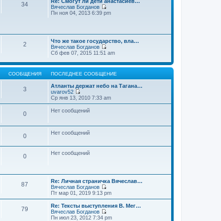
Re: Смогут ли дети анастасиев…
с
и
е
34
о
Вячеслав Богданов
л
к
н
о
П
Пн ноя 04, 2013 6:39 pm
е
п
и
б
е
д
о
ю
щ
р
н
с
е
е
е
л
н
й
м
е
и
Что же такое государство, вла…
т
у
2
д
ю
Вячеслав Богданов
и
с
н
П
Сб фев 07, 2015 11:51 am
к
о
е
е
п
о
м
р
о
б
у
е
с
щ
с
СООБЩЕНИЯ
ПОСЛЕДНЕЕ СООБЩЕНИЕ
й
л
е
о
т
е
н
о
Атланты держат небо на Тагана…
и
3
д
и
б
uvarov52
к
н
ю
П
щ
Ср янв 13, 2010 7:33 am
п
е
е
е
о
м
р
н
Нет сообщений
с
у
0
е
и
л
с
й
ю
е
о
т
д
о
и
Нет сообщений
н
0
б
к
е
щ
п
м
е
о
у
Нет сообщений
н
0
с
с
и
л
о
ю
е
о
д
б
н
Re: Личная страничка Вячеслав…
щ
87
е
Вячеслав Богданов
е
м
П
Пт мар 01, 2019 9:13 pm
н
у
е
и
с
р
Re: Тексты выступления В. Мег…
ю
79
о
е
Вячеслав Богданов
о
й
П
Пн июл 23, 2012 7:34 pm
б