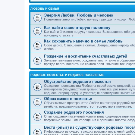
ЛЮБОВЬ И СЕМЬЯ
Энергия Любви. Любовь и человек
Понимание энергии Любви, почему приходит и уходит Люб
Как найти свою вторую половину
Как найти близкого по духу человека. Возвращение обряд
половину отыскать.
Как сохранить навечно в семье любовь
Союз двоих. Отношения в семье. Возвращение народу обр
любовь.
Рождение и воспитание счастливых детей
Зачатие, вынашивание, рождение, воспитание и образован
прежде всего, воспитание самого себя. Влияние технократ
РОДОВОЕ ПОМЕСТЬЕ И РОДОВОЕ ПОСЕЛЕНИЕ
Обустройство родового поместья
Создание пространства Любви на своей земле родовой; в
планировка (ландшафтный дизайн) участка; растения; кул
сад, лес, огород, пруд на участке; пчеловедение; животны
Образ жизни в поместье
Образ жизни в пространстве Любви на гектаре родовой зем
ремёсла; предпринимательство, творчество в поместье.
Создание родового поселения
Опыт создания поселений нового типа: формирование кол
получение земли – опыт общения с органами власти; соз
Вести (опыт) из существующих родовых посе
Информация из существующих родовых поселений: добро
вопросов - вече; совместная деятельность в поселении. О