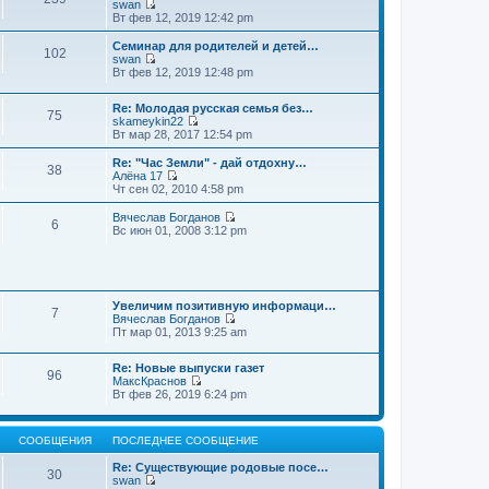
swan
П
Вт фев 12, 2019 12:42 pm
е
р
Семинар для родителей и детей…
102
е
swan
й
П
Вт фев 12, 2019 12:48 pm
т
е
и
р
к
Re: Молодая русская семья без…
е
75
п
skameykin22
й
П
о
Вт мар 28, 2017 12:54 pm
т
е
с
и
р
л
к
Re: "Час Земли" - дай отдохну…
38
е
е
п
Алёна 17
й
д
П
о
Чт сен 02, 2010 4:58 pm
т
н
е
с
и
е
р
л
Вячеслав Богданов
6
к
м
е
е
П
Вс июн 01, 2008 3:12 pm
п
у
й
д
е
о
с
т
н
р
с
о
и
е
е
л
о
к
м
й
е
б
п
у
т
д
щ
о
Увеличим позитивную информаци…
с
и
7
н
е
с
Вячеслав Богданов
о
к
е
н
П
л
Пт мар 01, 2013 9:25 am
о
п
м
и
е
е
б
о
у
ю
р
д
щ
с
Re: Новые выпуски газет
с
е
н
е
л
96
МаксКраснов
о
й
е
н
е
П
Вт фев 26, 2019 6:24 pm
о
т
м
и
д
е
б
и
у
ю
н
р
щ
к
с
е
е
е
п
о
м
СООБЩЕНИЯ
ПОСЛЕДНЕЕ СООБЩЕНИЕ
й
н
о
о
у
т
и
с
б
с
Re: Существующие родовые посе…
и
ю
30
л
щ
о
swan
к
е
е