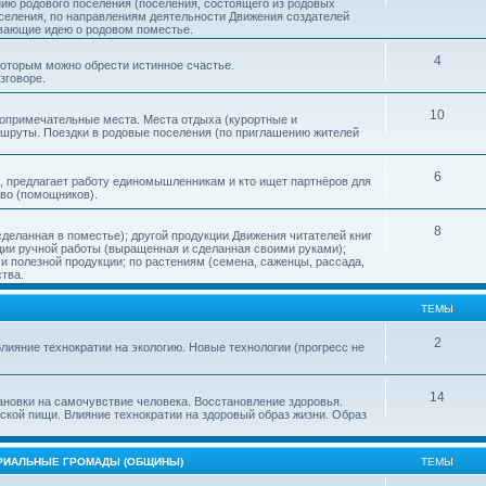
нию родового поселения (поселения, состоящего из родовых
еления, по направлениям деятельности Движения создателей
ивающие идею о родовом поместье.
4
 которым можно обрести истинное счастье.
зговоре.
10
топримечательные места. Места отдыха (курортные и
ршруты. Поездки в родовые поселения (по приглашению жителей
6
, предлагает работу единомышленникам и кто ищет партнёров для
тво (помощников).
8
деланная в поместье); другой продукции Движения читателей книг
кции ручной работы (выращенная и сделанная своими руками);
 полезной продукции; по растениям (семена, саженцы, рассада,
ства.
ТЕМЫ
2
лияние технократии на экологию. Новые технологии (прогресс не
14
ановки на самочувствие человека. Восстановление здоровья.
ской пищи. Влияние технократии на здоровый образ жизни. Образ
ОРИАЛЬНЫЕ ГРОМАДЫ (ОБЩИНЫ)
ТЕМЫ