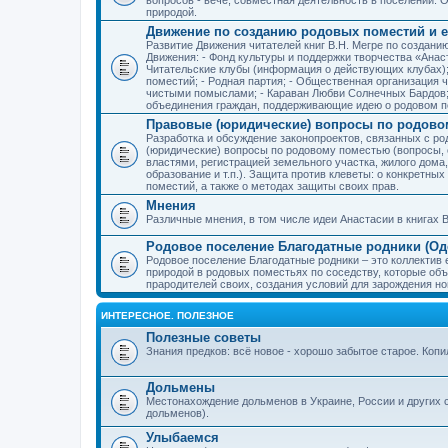
природой.
Движение по созданию родовых поместий и е
Развитие Движения читателей книг В.Н. Мегре по создан
Движения: - Фонд культуры и поддержки творчества «Анас
Читательские клубы (информация о действующих клубах)
поместий; - Родная партия; - Общественная организация 
чистыми помыслами; - Караван Любви Солнечных Бардов; 
объединения граждан, поддерживающие идею о родовом п
Правовые (юридические) вопросы по родово
Разработка и обсуждение законопроектов, связанных с 
(юридические) вопросы по родовому поместью (вопросы,
властями, регистрацией земельного участка, жилого дома
образование и т.п.). Защита против клеветы: о конкретн
поместий, а также о методах защиты своих прав.
Мнения
Различные мнения, в том числе идеи Анастасии в книгах В
Родовое поселение Благодатные родники (Оде
Родовое поселение Благодатные родники – это коллектив
природой в родовых поместьях по соседству, которые об
прародителей своих, создания условий для зарождения н
ИНТЕРЕСНОЕ. ПОЛЕЗНОЕ
Полезные советы
Знания предков: всё новое - хорошо забытое старое. Коп
Дольмены
Местонахождение дольменов в Украине, России и других 
дольменов).
Улыбаемся