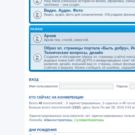
Наш юмор (смешные истории из жизни), афоризмы, смеш
проблему – она уходит.
Видео. Аудио. Фото
Видео, аудио, фото для ознакомления. Обсуждаем фильмы
РАЗНОЕ
Архив
Архив тем, статей, новостей.
Образ эл. страницы портала «Быть добру», 
Технические вопросы, дизайн
Создание и обсуждение образа эл. страницы (сайта) пор
родовых поместий» (ИБ ДСРП) и международных газет «Бы
развития, дизайн, внешний вид эл. страниц, новые функци
(сайтов) и форума. Можно сообщать об ошибках, недорабо
ВХОД
Имя пользователя:
Пароль:
КТО СЕЙЧАС НА КОНФЕРЕНЦИИ
Всего
48
посетителей :: 0 зарегистрированных, 0 скрытых и 48 гост
Больше всего посетителей (
2162
) здесь было Пн авг 08, 2016 4:54 a
Зарегистрированные пользователи: нет зарегистрированных польз
Легенда:
Администраторы
,
Супермодераторы
ДНИ РОЖДЕНИЯ