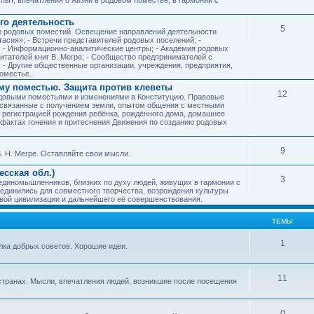
го деятельность
5
ию родовых поместий. Освещение направлений деятельности
тасия»; - Встречи представителей родовых поселений; -
; - Информационно-аналитические центры; - Академия родовых
читателей книг В. Мегре; - Сообщество предпринимателей с
- Другие общественные организации, учреждения, предприятия,
оместье.
му поместью. Защита против клеветы
12
родовыми поместьями и изменениями в Конституцию. Правовые
 связанные с получением земли, опытом общения с местными
, регистрацией рождения ребёнка, рождённого дома, домашнее
ых фактах гонения и притеснения Движения по созданию родовых
9
. Н. Мегре. Оставляйте свои мысли.
сская обл.)
3
 единомышленников, близких по духу людей, живущих в гармонии с
ъединились для совместного творчества, возрождения культуры
овой цивилизации и дальнейшего её совершенствования.
ТЕМЫ
1
илка добрых советов. Хорошие идеи.
11
странах. Мысли, впечатления людей, возникшие после посещения
0