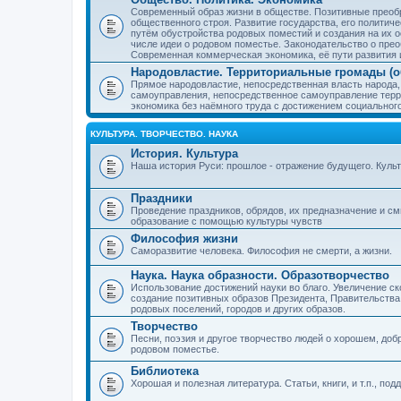
Современный образ жизни в обществе. Позитивные преобр
общественного строя. Развитие государства, его политиче
путём обустройства родовых поместий и создания на их о
числе идеи о родовом поместье. Законодательство о прео
Современная коммерческая экономика, её пути развития 
Народовластие. Территориальные громады (о
Прямое народовластие, непосредственная власть народа,
самоуправления, непосредственное самоуправление терр
экономика без наёмного труда с достижением социальног
КУЛЬТУРА. ТВОРЧЕСТВО. НАУКА
История. Культура
Наша история Руси: прошлое - отражение будущего. Куль
Праздники
Проведение праздников, обрядов, их предназначение и см
образование с помощью культуры чувств
Философия жизни
Саморазвитие человека. Философия не смерти, а жизни.
Наука. Наука образности. Образотворчество
Использование достижений науки во благо. Увеличение с
создание позитивных образов Президента, Правительства,
родовых поселений, городов и других образов.
Творчество
Песни, поэзия и другое творчество людей о хорошем, добр
родовом поместье.
Библиотека
Хорошая и полезная литература. Статьи, книги, и т.п., п