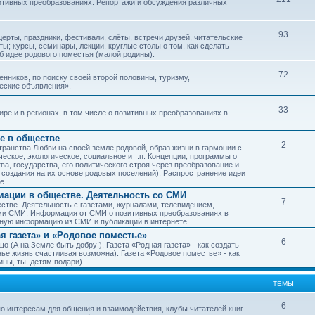
зитивных преобразованиях. Репортажи и обсуждения различных
93
рты, праздники, фестивали, слёты, встречи друзей, читательские
ы; курсы, семинары, лекции, круглые столы о том, как сделать
об идее родового поместья (малой родины).
72
ников, по поиску своей второй половины, туризму,
ческие объявления».
33
е и в регионах, в том числе о позитивных преобразованиях в
е в обществе
2
транства Любви на своей земле родовой, образ жизни в гармонии с
еское, экологическое, социальное и т.п. Концепции, программы о
а, государства, его политического строя через преобразование и
 создания на их основе родовых поселений). Распространение идеи
е.
ации в обществе. Деятельность со СМИ
7
тве. Деятельность с газетами, журналами, телевидением,
ми СМИ. Информация от СМИ о позитивных преобразованиях в
чную информацию из СМИ и публикаций в интернете.
я газета» и «Родовое поместье»
6
о (А на Земле быть добру!). Газета «Родная газета» - как создать
е жизнь счастливая возможна). Газета «Родовое поместье» - как
ны, ты, детям подари).
ТЕМЫ
6
о интересам для общения и взаимодействия, клубы читателей книг