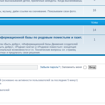
ные высказывания детей, приличные анекдоты. Когда высмеиваешь
16
, музыку, даём ссылки на скачивание. Показываем свои фото.
ТЕМЫ
14
Информационной базы по родовым поместьям и газет.
1
тала «Быть добру», «Информационной базы Движения создателей
ть добру», «Родная газета» и «Родовое поместье»: концепция
ональные возможности и т.п. Технические вопросы эл. страниц
тках и предлагать свои решения.
Забыли пароль?
|
Запомнить меня
ей (основано на активности пользователей за последние 5 минут)
m
ователей