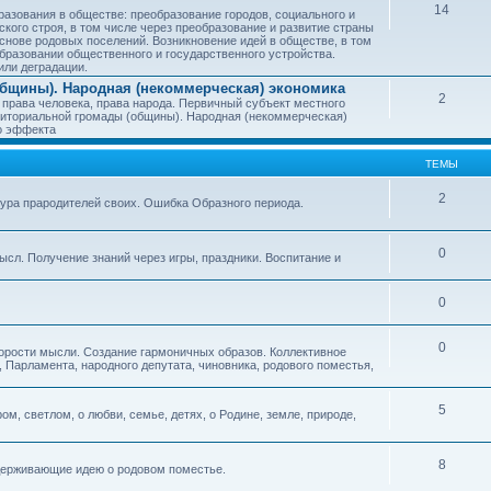
14
азования в обществе: преобразование городов, социального и
ского строя, в том числе через преобразование и развитие страны
снове родовых поселений. Возникновение идей в обществе, в том
бразовании общественного и государственного устройства.
или деградации.
бщины). Народная (некоммерческая) экономика
2
 права человека, права народа. Первичный субъект местного
иториальной громады (общины). Народная (некоммерческая)
о эффекта
ТЕМЫ
2
тура прародителей своих. Ошибка Образного периода.
0
ысл. Получение знаний через игры, праздники. Воспитание и
0
0
корости мысли. Создание гармоничных образов. Коллективное
 Парламента, народного депутата, чиновника, родового поместья,
5
ом, светлом, о любви, семье, детях, о Родине, земле, природе,
8
оддерживающие идею о родовом поместье.