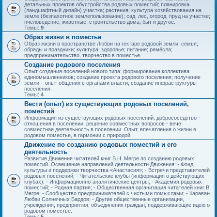
детальных проектов обустройства родовых поместий; планировка
(ландшафтный дизайн) участка; растения; культура хозяйствования на
земле (безпахотное землепользование); сад, лес, огород, пруд на участке;
пчеловедение; животные; строительство дома, быт и другое.
Темы:
9
Образ жизни в поместье
Образ жизни в пространстве Любви на гектаре родовой земли: семья;
обряды и праздники; культура; здоровье; питание; ремёсла;
предпринимательство, творчество в поместье.
Создание родового поселения
Опыт создания поселений нового типа: формирование коллектива
единомышленников; создание проекта родового поселения; получение
земли – опыт общения с органами власти; создание инфраструктуры
поселения.
Темы:
4
Вести (опыт) из существующих родовых поселений,
поместий
Информация из существующих родовых поселений: добрососедство -
отношения в поселении, решение совместных вопросов - вече;
совместная деятельность в поселении. Опыт, впечатления о жизни в
родовом поместье, в гармонии с природой.
Движение по созданию родовых поместий и его
деятельность
Развитие Движения читателей книг В.Н. Мегре по созданию родовых
поместий. Освещение направлений деятельности Движения: - Фонд
культуры и поддержки творчества «Анастасия»; - Встречи представителей
родовых поселений; - Читательские клубы (информация о действующих
клубах); - Информационно-аналитические центры; - Академия родовых
поместий; - Родная партия; - Общественная организация читателей книг В.
Мегре; - Сообщество предпринимателей с чистыми помыслами; - Караван
Любви Солнечных Бардов; - Другие общественные организации,
учреждения, предприятия, объединения граждан, поддерживающие идею о
родовом поместье.
Темы:
5