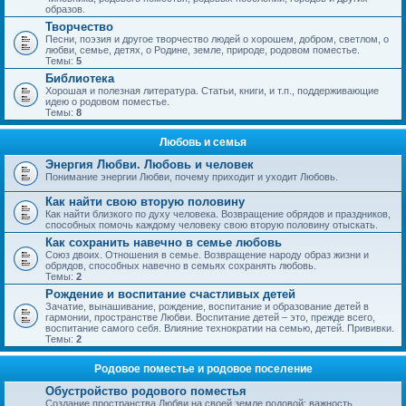
образов.
Творчество
Песни, поэзия и другое творчество людей о хорошем, добром, светлом, о
любви, семье, детях, о Родине, земле, природе, родовом поместье.
Темы:
5
Библиотека
Хорошая и полезная литература. Статьи, книги, и т.п., поддерживающие
идею о родовом поместье.
Темы:
8
Любовь и семья
Энергия Любви. Любовь и человек
Понимание энергии Любви, почему приходит и уходит Любовь.
Как найти свою вторую половину
Как найти близкого по духу человека. Возвращение обрядов и праздников,
способных помочь каждому человеку свою вторую половину отыскать.
Как сохранить навечно в семье любовь
Союз двоих. Отношения в семье. Возвращение народу образ жизни и
обрядов, способных навечно в семьях сохранять любовь.
Темы:
2
Рождение и воспитание счастливых детей
Зачатие, вынашивание, рождение, воспитание и образование детей в
гармонии, пространстве Любви. Воспитание детей – это, прежде всего,
воспитание самого себя. Влияние технократии на семью, детей. Прививки.
Темы:
2
Родовое поместье и родовое поселение
Обустройство родового поместья
Создание пространства Любви на своей земле родовой; важность