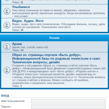
Темы:
11
Улыбаемся
Наш юмор (смешные истории из жизни), афоризмы, смешные
высказывания детей, приличные анекдоты. Когда высмеиваешь проблему
– она уходит.
Видео. Аудио. Фото
Видео, аудио, фото для ознакомления. Обсуждаем фильмы, музыку, даём
ссылки на скачивание. Показываем свои фото.
Темы:
16
Разное
Архив
Архив тем, статей, новостей.
Темы:
14
Образ эл. страницы портала «Быть добру»,
Информационной базы по родовым поместьям и газет.
Технические вопросы, дизайн
Создание и обсуждение образа эл. страницы (сайта) портала «Быть
добру», «Информационной базы Движения создателей родовых поместий»
(ИБ ДСРП) и международных газет «Быть добру», «Родная газета» и
«Родовое поместье»: концепция развития, дизайн, внешний вид эл.
страниц, новые функциональные возможности и т.п. Технические вопросы
эл. страниц (сайтов) и форума. Можно сообщать об ошибках,
недоработках и предлагать свои решения.
Темы:
1
ВХОД
Имя пользователя:
Пароль: