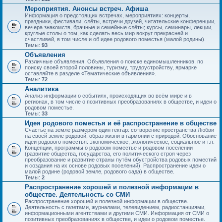
Мероприятия. Анонсы встреч. Афиша
Информация о предстоящих встречах, мероприятиях: концерты,
праздники, фестивали, слёты, встречи друзей, читательские конференции,
вечера знакомств, брачные и семейные слёты; курсы, семинары, лекции,
круглые столы о том, как сделать весь мир вокруг прекрасней и
счастливей, в том числе и об идее родового поместья (малой родины).
Темы:
93
Объявления
Различные объявления. Объявления о поиске единомышленников, по
поиску своей второй половины, туризму, трудоустройству, ярмарке
оставляйте в разделе «Тематические объявления».
Темы:
72
Аналитика
Анализ информации о событиях, происходящих во всём мире и в
регионах, в том числе о позитивных преобразованиях в обществе, и идеи о
родовом поместье.
Темы:
33
Идея родового поместья и её распространение в обществе
Счастье на земле размером один гектар: сотворение пространства Любви
на своей земле родовой, образ жизни в гармонии с природой. Обоснование
идеи родового поместья: экономическое, экологическое, социальное и т.п.
Концепции, программы о родовом поместье и родовом поселении
(развитие общества, государства, его политического строя через
преобразование и развитие страны путём обустройства родовых поместий
и создания на их основе родовых поселений). Распространение идеи о
малой родине (родовой земле, родового сада) в обществе.
Темы:
2
Распространение хорошей и полезной информации в
обществе. Деятельность со СМИ
Распространение хорошей и полезной информации в обществе.
Деятельность с газетами, журналами, телевидением, радиостанциями,
информационными агентствами и другими СМИ. Информация от СМИ о
позитивных преобразованиях в обществе, и идеи о родовом поместье.