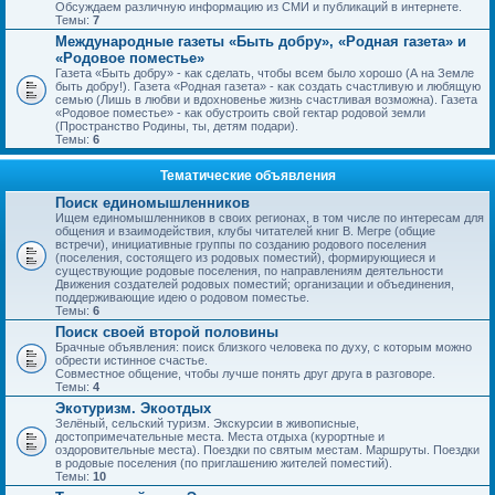
Обсуждаем различную информацию из СМИ и публикаций в интернете.
Темы:
7
Международные газеты «Быть добру», «Родная газета» и
«Родовое поместье»
Газета «Быть добру» - как сделать, чтобы всем было хорошо (А на Земле
быть добру!). Газета «Родная газета» - как создать счастливую и любящую
семью (Лишь в любви и вдохновенье жизнь счастливая возможна). Газета
«Родовое поместье» - как обустроить свой гектар родовой земли
(Пространство Родины, ты, детям подари).
Темы:
6
Тематические объявления
Поиск единомышленников
Ищем единомышленников в своих регионах, в том числе по интересам для
общения и взаимодействия, клубы читателей книг В. Мегре (общие
встречи), инициативные группы по созданию родового поселения
(поселения, состоящего из родовых поместий), формирующиеся и
существующие родовые поселения, по направлениям деятельности
Движения создателей родовых поместий; организации и объединения,
поддерживающие идею о родовом поместье.
Темы:
6
Поиск своей второй половины
Брачные объявления: поиск близкого человека по духу, с которым можно
обрести истинное счастье.
Совместное общение, чтобы лучше понять друг друга в разговоре.
Темы:
4
Экотуризм. Экоотдых
Зелёный, сельский туризм. Экскурсии в живописные,
достопримечательные места. Места отдыха (курортные и
оздоровительные места). Поездки по святым местам. Маршруты. Поездки
в родовые поселения (по приглашению жителей поместий).
Темы:
10