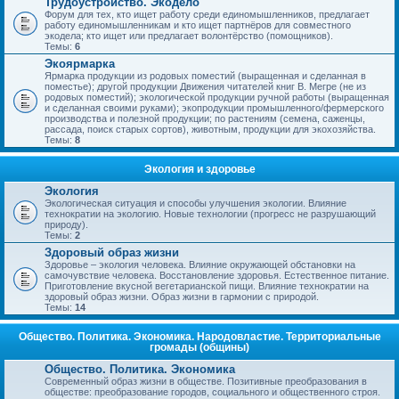
Трудоустройство. Экодело
Форум для тех, кто ищет работу среди единомышленников, предлагает
работу единомышленникам и кто ищет партнёров для совместного
экодела; кто ищет или предлагает волонтёрство (помощников).
Темы:
6
Экоярмарка
Ярмарка продукции из родовых поместий (выращенная и сделанная в
поместье); другой продукции Движения читателей книг В. Мегре (не из
родовых поместий); экологической продукции ручной работы (выращенная
и сделанная своими руками); экопродукции промышленного/фермерского
производства и полезной продукции; по растениям (семена, саженцы,
рассада, поиск старых сортов), животным, продукции для экохозяйства.
Темы:
8
Экология и здоровье
Экология
Экологическая ситуация и способы улучшения экологии. Влияние
технократии на экологию. Новые технологии (прогресс не разрушающий
природу).
Темы:
2
Здоровый образ жизни
Здоровье – экология человека. Влияние окружающей обстановки на
самочувствие человека. Восстановление здоровья. Естественное питание.
Приготовление вкусной вегетарианской пищи. Влияние технократии на
здоровый образ жизни. Образ жизни в гармонии с природой.
Темы:
14
Общество. Политика. Экономика. Народовластие. Территориальные
громады (общины)
Общество. Политика. Экономика
Современный образ жизни в обществе. Позитивные преобразования в
обществе: преобразование городов, социального и общественного строя.