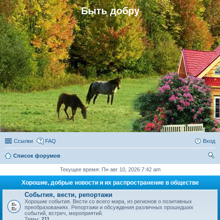
Быть добру
Ссылки
FAQ
Вход
Список форумов
ои
Текущее время: Пн авг 10, 2026 7:42 am
ск
Хорошие, добрые новости и их распространение в обществе
События, вести, репортажи
Хорошие события. Вести со всего мира, из регионов о позитивных
преобразованиях. Репортажи и обсуждения различных прошедших
событий, встреч, мероприятий.
Темы:
211