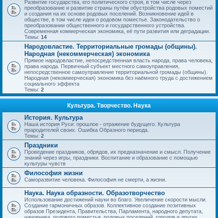
Развитие государства, его политического строя, в том числе через
преобразование и развитие страны путём обустройства родовых поместий
и создания на их основе родовых поселений. Возникновение идей в
обществе, в том числе идеи о родовом поместье. Законодательство о
преобразовании общественного и государственного устройства.
Современная коммерческая экономика, её пути развития или деградации.
Темы:
14
Народовластие. Территориальные громады (общины).
Народная (некоммерческая) экономика
Прямое народовластие, непосредственная власть народа, права человека,
права народа. Первичный субъект местного самоуправления,
непосредственное самоуправление территориальной громады (общины).
Народная (некоммерческая) экономика без наёмного труда с достижением
социального эффекта
Темы:
2
Культура. Творчество. Наука
История. Культура
Наша история Руси: прошлое - отражение будущего. Культура
прародителей своих. Ошибка Образного периода.
Темы:
2
Праздники
Проведение праздников, обрядов, их предназначение и смысл. Получение
знаний через игры, праздники. Воспитание и образование с помощью
культуры чувств
Философия жизни
Саморазвитие человека. Философия не смерти, а жизни.
Наука. Наука образности. Образотворчество
Использование достижений науки во благо. Увеличение скорости мысли.
Создание гармоничных образов. Коллективное создание позитивных
образов Президента, Правительства, Парламента, народного депутата,
чиновника, родового поместья, родовых поселений, городов и других