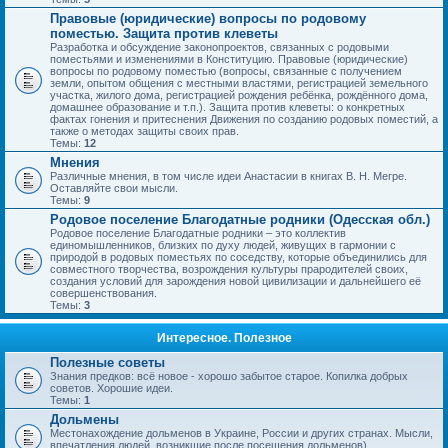
Правовые (юридические) вопросы по родовому
поместью. Защита против клеветы
Разработка и обсуждение законопроектов, связанных с родовыми
поместьями и изменениями в Конституцию. Правовые (юридические)
вопросы по родовому поместью (вопросы, связанные с получением
земли, опытом общения с местными властями, регистрацией земельного
участка, жилого дома, регистрацией рождения ребёнка, рождённого дома,
домашнее образование и т.п.). Защита против клеветы: о конкретных
фактах гонения и притеснения Движения по созданию родовых поместий, а
также о методах защиты своих прав.
Темы:
12
Мнения
Различные мнения, в том числе идеи Анастасии в книгах В. Н. Мегре.
Оставляйте свои мысли.
Темы:
9
Родовое поселение Благодатные родники (Одесская обл.)
Родовое поселение Благодатные родники – это коллектив
единомышленников, близких по духу людей, живущих в гармонии с
природой в родовых поместьях по соседству, которые объединились для
совместного творчества, возрождения культуры прародителей своих,
создания условий для зарождения новой цивилизации и дальнейшего её
совершенствования.
Темы:
3
Интересное. Полезное
Полезные советы
Знания предков: всё новое - хорошо забытое старое. Копилка добрых
советов. Хорошие идеи.
Темы:
1
Дольмены
Местонахождение дольменов в Украине, России и других странах. Мысли,
впечатления людей, возникшие после посещения дольменов).