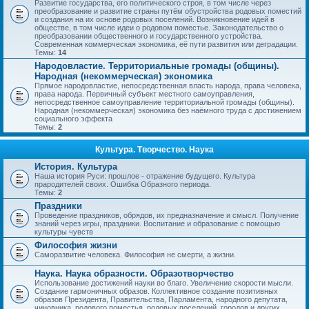
Развитие государства, его политического строя, в том числе через
преобразование и развитие страны путём обустройства родовых поместий
и создания на их основе родовых поселений. Возникновение идей в
обществе, в том числе идеи о родовом поместье. Законодательство о
преобразовании общественного и государственного устройства.
Современная коммерческая экономика, её пути развития или деградации.
Темы:
14
Народовластие. Территориальные громады (общины).
Народная (некоммерческая) экономика
Прямое народовластие, непосредственная власть народа, права человека,
права народа. Первичный субъект местного самоуправления,
непосредственное самоуправление территориальной громады (общины).
Народная (некоммерческая) экономика без наёмного труда с достижением
социального эффекта
Темы:
2
Культура. Творчество. Наука
История. Культура
Наша история Руси: прошлое - отражение будущего. Культура
прародителей своих. Ошибка Образного периода.
Темы:
2
Праздники
Проведение праздников, обрядов, их предназначение и смысл. Получение
знаний через игры, праздники. Воспитание и образование с помощью
культуры чувств
Философия жизни
Саморазвитие человека. Философия не смерти, а жизни.
Наука. Наука образности. Образотворчество
Использование достижений науки во благо. Увеличение скорости мысли.
Создание гармоничных образов. Коллективное создание позитивных
образов Президента, Правительства, Парламента, народного депутата,
чиновника, родового поместья, родовых поселений, городов и других