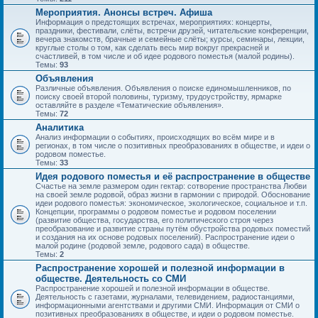
Мероприятия. Анонсы встреч. Афиша
Информация о предстоящих встречах, мероприятиях: концерты,
праздники, фестивали, слёты, встречи друзей, читательские конференции,
вечера знакомств, брачные и семейные слёты; курсы, семинары, лекции,
круглые столы о том, как сделать весь мир вокруг прекрасней и
счастливей, в том числе и об идее родового поместья (малой родины).
Темы:
93
Объявления
Различные объявления. Объявления о поиске единомышленников, по
поиску своей второй половины, туризму, трудоустройству, ярмарке
оставляйте в разделе «Тематические объявления».
Темы:
72
Аналитика
Анализ информации о событиях, происходящих во всём мире и в
регионах, в том числе о позитивных преобразованиях в обществе, и идеи о
родовом поместье.
Темы:
33
Идея родового поместья и её распространение в обществе
Счастье на земле размером один гектар: сотворение пространства Любви
на своей земле родовой, образ жизни в гармонии с природой. Обоснование
идеи родового поместья: экономическое, экологическое, социальное и т.п.
Концепции, программы о родовом поместье и родовом поселении
(развитие общества, государства, его политического строя через
преобразование и развитие страны путём обустройства родовых поместий
и создания на их основе родовых поселений). Распространение идеи о
малой родине (родовой земле, родового сада) в обществе.
Темы:
2
Распространение хорошей и полезной информации в
обществе. Деятельность со СМИ
Распространение хорошей и полезной информации в обществе.
Деятельность с газетами, журналами, телевидением, радиостанциями,
информационными агентствами и другими СМИ. Информация от СМИ о
позитивных преобразованиях в обществе, и идеи о родовом поместье.