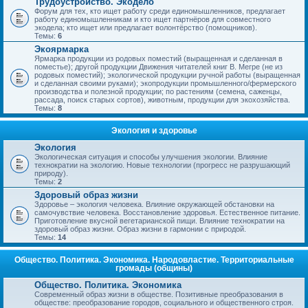
Трудоустройство. Экодело
Форум для тех, кто ищет работу среди единомышленников, предлагает
работу единомышленникам и кто ищет партнёров для совместного
экодела; кто ищет или предлагает волонтёрство (помощников).
Темы:
6
Экоярмарка
Ярмарка продукции из родовых поместий (выращенная и сделанная в
поместье); другой продукции Движения читателей книг В. Мегре (не из
родовых поместий); экологической продукции ручной работы (выращенная
и сделанная своими руками); экопродукции промышленного/фермерского
производства и полезной продукции; по растениям (семена, саженцы,
рассада, поиск старых сортов), животным, продукции для экохозяйства.
Темы:
8
Экология и здоровье
Экология
Экологическая ситуация и способы улучшения экологии. Влияние
технократии на экологию. Новые технологии (прогресс не разрушающий
природу).
Темы:
2
Здоровый образ жизни
Здоровье – экология человека. Влияние окружающей обстановки на
самочувствие человека. Восстановление здоровья. Естественное питание.
Приготовление вкусной вегетарианской пищи. Влияние технократии на
здоровый образ жизни. Образ жизни в гармонии с природой.
Темы:
14
Общество. Политика. Экономика. Народовластие. Территориальные
громады (общины)
Общество. Политика. Экономика
Современный образ жизни в обществе. Позитивные преобразования в
обществе: преобразование городов, социального и общественного строя.