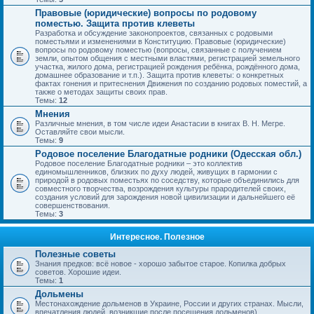
Правовые (юридические) вопросы по родовому
поместью. Защита против клеветы
Разработка и обсуждение законопроектов, связанных с родовыми
поместьями и изменениями в Конституцию. Правовые (юридические)
вопросы по родовому поместью (вопросы, связанные с получением
земли, опытом общения с местными властями, регистрацией земельного
участка, жилого дома, регистрацией рождения ребёнка, рождённого дома,
домашнее образование и т.п.). Защита против клеветы: о конкретных
фактах гонения и притеснения Движения по созданию родовых поместий, а
также о методах защиты своих прав.
Темы:
12
Мнения
Различные мнения, в том числе идеи Анастасии в книгах В. Н. Мегре.
Оставляйте свои мысли.
Темы:
9
Родовое поселение Благодатные родники (Одесская обл.)
Родовое поселение Благодатные родники – это коллектив
единомышленников, близких по духу людей, живущих в гармонии с
природой в родовых поместьях по соседству, которые объединились для
совместного творчества, возрождения культуры прародителей своих,
создания условий для зарождения новой цивилизации и дальнейшего её
совершенствования.
Темы:
3
Интересное. Полезное
Полезные советы
Знания предков: всё новое - хорошо забытое старое. Копилка добрых
советов. Хорошие идеи.
Темы:
1
Дольмены
Местонахождение дольменов в Украине, России и других странах. Мысли,
впечатления людей, возникшие после посещения дольменов).