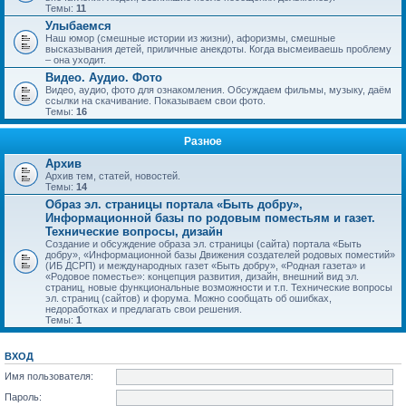
Темы:
11
Улыбаемся
Наш юмор (смешные истории из жизни), афоризмы, смешные
высказывания детей, приличные анекдоты. Когда высмеиваешь проблему
– она уходит.
Видео. Аудио. Фото
Видео, аудио, фото для ознакомления. Обсуждаем фильмы, музыку, даём
ссылки на скачивание. Показываем свои фото.
Темы:
16
Разное
Архив
Архив тем, статей, новостей.
Темы:
14
Образ эл. страницы портала «Быть добру»,
Информационной базы по родовым поместьям и газет.
Технические вопросы, дизайн
Создание и обсуждение образа эл. страницы (сайта) портала «Быть
добру», «Информационной базы Движения создателей родовых поместий»
(ИБ ДСРП) и международных газет «Быть добру», «Родная газета» и
«Родовое поместье»: концепция развития, дизайн, внешний вид эл.
страниц, новые функциональные возможности и т.п. Технические вопросы
эл. страниц (сайтов) и форума. Можно сообщать об ошибках,
недоработках и предлагать свои решения.
Темы:
1
ВХОД
Имя пользователя:
Пароль: