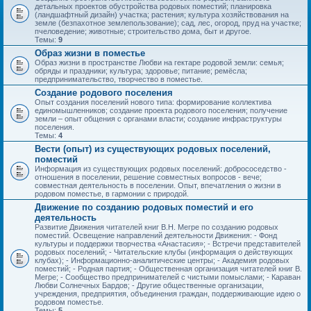
детальных проектов обустройства родовых поместий; планировка
(ландшафтный дизайн) участка; растения; культура хозяйствования на
земле (безпахотное землепользование); сад, лес, огород, пруд на участке;
пчеловедение; животные; строительство дома, быт и другое.
Темы:
9
Образ жизни в поместье
Образ жизни в пространстве Любви на гектаре родовой земли: семья;
обряды и праздники; культура; здоровье; питание; ремёсла;
предпринимательство, творчество в поместье.
Создание родового поселения
Опыт создания поселений нового типа: формирование коллектива
единомышленников; создание проекта родового поселения; получение
земли – опыт общения с органами власти; создание инфраструктуры
поселения.
Темы:
4
Вести (опыт) из существующих родовых поселений,
поместий
Информация из существующих родовых поселений: добрососедство -
отношения в поселении, решение совместных вопросов - вече;
совместная деятельность в поселении. Опыт, впечатления о жизни в
родовом поместье, в гармонии с природой.
Движение по созданию родовых поместий и его
деятельность
Развитие Движения читателей книг В.Н. Мегре по созданию родовых
поместий. Освещение направлений деятельности Движения: - Фонд
культуры и поддержки творчества «Анастасия»; - Встречи представителей
родовых поселений; - Читательские клубы (информация о действующих
клубах); - Информационно-аналитические центры; - Академия родовых
поместий; - Родная партия; - Общественная организация читателей книг В.
Мегре; - Сообщество предпринимателей с чистыми помыслами; - Караван
Любви Солнечных Бардов; - Другие общественные организации,
учреждения, предприятия, объединения граждан, поддерживающие идею о
родовом поместье.
Темы:
5