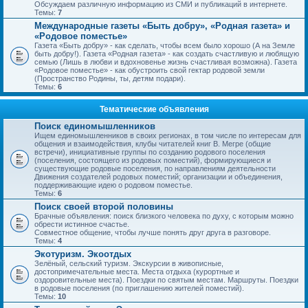
Обсуждаем различную информацию из СМИ и публикаций в интернете.
Темы:
7
Международные газеты «Быть добру», «Родная газета» и
«Родовое поместье»
Газета «Быть добру» - как сделать, чтобы всем было хорошо (А на Земле
быть добру!). Газета «Родная газета» - как создать счастливую и любящую
семью (Лишь в любви и вдохновенье жизнь счастливая возможна). Газета
«Родовое поместье» - как обустроить свой гектар родовой земли
(Пространство Родины, ты, детям подари).
Темы:
6
Тематические объявления
Поиск единомышленников
Ищем единомышленников в своих регионах, в том числе по интересам для
общения и взаимодействия, клубы читателей книг В. Мегре (общие
встречи), инициативные группы по созданию родового поселения
(поселения, состоящего из родовых поместий), формирующиеся и
существующие родовые поселения, по направлениям деятельности
Движения создателей родовых поместий; организации и объединения,
поддерживающие идею о родовом поместье.
Темы:
6
Поиск своей второй половины
Брачные объявления: поиск близкого человека по духу, с которым можно
обрести истинное счастье.
Совместное общение, чтобы лучше понять друг друга в разговоре.
Темы:
4
Экотуризм. Экоотдых
Зелёный, сельский туризм. Экскурсии в живописные,
достопримечательные места. Места отдыха (курортные и
оздоровительные места). Поездки по святым местам. Маршруты. Поездки
в родовые поселения (по приглашению жителей поместий).
Темы:
10