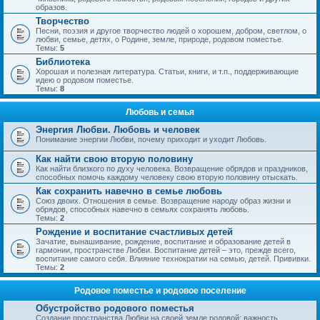
образов.
Творчество
Песни, поэзия и другое творчество людей о хорошем, добром, светлом, о
любви, семье, детях, о Родине, земле, природе, родовом поместье.
Темы:
5
Библиотека
Хорошая и полезная литература. Статьи, книги, и т.п., поддерживающие
идею о родовом поместье.
Темы:
8
Любовь и семья
Энергия Любви. Любовь и человек
Понимание энергии Любви, почему приходит и уходит Любовь.
Как найти свою вторую половину
Как найти близкого по духу человека. Возвращение обрядов и праздников,
способных помочь каждому человеку свою вторую половину отыскать.
Как сохранить навечно в семье любовь
Союз двоих. Отношения в семье. Возвращение народу образ жизни и
обрядов, способных навечно в семьях сохранять любовь.
Темы:
2
Рождение и воспитание счастливых детей
Зачатие, вынашивание, рождение, воспитание и образование детей в
гармонии, пространстве Любви. Воспитание детей – это, прежде всего,
воспитание самого себя. Влияние технократии на семью, детей. Прививки.
Темы:
2
Родовое поместье и родовое поселение
Обустройство родового поместья
Создание пространства Любви на своей земле родовой; важность