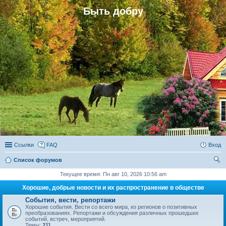
Быть добру
Ссылки
FAQ
Вход
Список форумов
ои
Текущее время: Пн авг 10, 2026 10:56 am
ск
Хорошие, добрые новости и их распространение в обществе
События, вести, репортажи
Хорошие события. Вести со всего мира, из регионов о позитивных
преобразованиях. Репортажи и обсуждения различных прошедших
событий, встреч, мероприятий.
Темы:
211