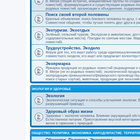
В. Мегре (общие встречи), инициативные группы по созда
поместий), формирующиеся и существующие родовые пос
родовых поместий; организации и объединения, поддерж
Поиск своей второй половины
Брачные объявления: поиск близкого человека по духу, с
Совместное общение, чтобы лучше понять друг друга в ра
Экотуризм. Экоотдых
Зелёный, сельский туризм. Экскурсии в живописные, дос
оздоровительные места). Поездки по святым местам. Ма
поместий).
Трудоустройство. Экодело
Форум для тех, кто ищет работу среди единомышленников
совместного экодела; кто ищет или предлагает волонтёрс
Экоярмарка
Ярмарка продукции из родовых поместий (выращенная и с
В. Мегре (не из родовых поместий); экологической проду
экопродукции промышленного/фермерского производства и
поиск старых сортов), животным, продукции для экохозяй
ЭКОЛОГИЯ И ЗДОРОВЬЕ
Экология
Экологическая ситуация и способы улучшения экологии. В
разрушающий природу).
Здоровый образ жизни
Здоровье – экология человека. Влияние окружающей обст
Естественное питание. Приготовление вкусной вегетариан
жизни в гармонии с природой.
ОБЩЕСТВО. ПОЛИТИКА. ЭКОНОМИКА. НАРОДОВЛАСТИЕ. ТЕРРИТ
Общество. Политика. Экономика