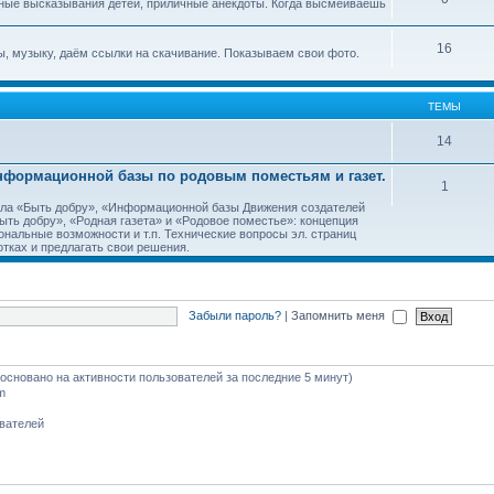
ные высказывания детей, приличные анекдоты. Когда высмеиваешь
16
, музыку, даём ссылки на скачивание. Показываем свои фото.
ТЕМЫ
14
Информационной базы по родовым поместьям и газет.
1
тала «Быть добру», «Информационной базы Движения создателей
ть добру», «Родная газета» и «Родовое поместье»: концепция
ональные возможности и т.п. Технические вопросы эл. страниц
тках и предлагать свои решения.
Забыли пароль?
|
Запомнить меня
 (основано на активности пользователей за последние 5 минут)
m
ователей