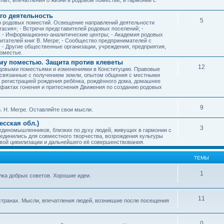
го деятельность
5
ию родовых поместий. Освещение направлений деятельности
тасия»; - Встречи представителей родовых поселений; -
; - Информационно-аналитические центры; - Академия родовых
читателей книг В. Мегре; - Сообщество предпринимателей с
- Другие общественные организации, учреждения, предприятия,
оместье.
му поместью. Защита против клеветы
12
родовыми поместьями и изменениями в Конституцию. Правовые
 связанные с получением земли, опытом общения с местными
, регистрацией рождения ребёнка, рождённого дома, домашнее
ых фактах гонения и притеснения Движения по созданию родовых
9
. Н. Мегре. Оставляйте свои мысли.
сская обл.)
3
 единомышленников, близких по духу людей, живущих в гармонии с
ъединились для совместного творчества, возрождения культуры
овой цивилизации и дальнейшего её совершенствования.
ТЕМЫ
1
илка добрых советов. Хорошие идеи.
11
странах. Мысли, впечатления людей, возникшие после посещения
0