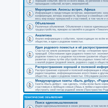
Хорошие события. Вести со всего мира, из регионов о по
прошедших событий, встреч, мероприятий.
Мероприятия. Анонсы встреч. Афиша
Информация о предстоящих встречах, мероприятиях: конце
конференции, вечера знакомств, брачные и семейные слёт
весь мир вокруг прекрасней и счастливей, в том числе и 
Объявления
Различные объявления. Объявления о поиске единомышлен
трудоустройству, ярмарке оставляйте в разделе «Темати
Аналитика
Анализ информации о событиях, происходящих во всём мир
обществе, и идеи о родовом поместье.
Идея родового поместья и её распространени
Счастье на земле размером один гектар: сотворение прос
природой. Обоснование идеи родового поместья: экономич
родовом поместье и родовом поселении (развитие обществ
развитие страны путём обустройства родовых поместий и
о малой родине (родовой земле, родового сада) в обществ
Распространение хорошей и полезной информ
Распространение хорошей и полезной информации в общес
радиостанциями, информационными агентствами и други
обществе, и идеи о родовом поместье. Обсуждаем разли
Международные газеты «Быть добру», «Родна
Газета «Быть добру» - как сделать, чтобы всем было хорош
счастливую и любящую семью (Лишь в любви и вдохновень
обустроить свой гектар родовой земли (Пространство Роди
ТЕМАТИЧЕСКИЕ ОБЪЯВЛЕНИЯ
Поиск единомышленников
Ищем единомышленников в своих регионах, в том числе п