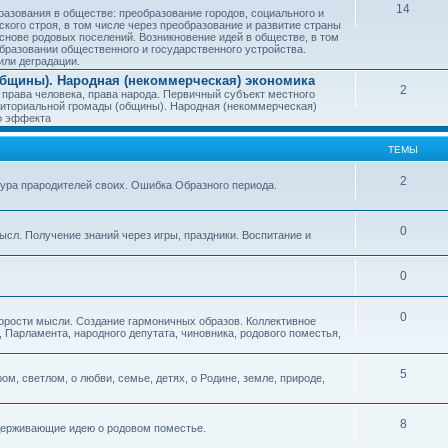
14
азования в обществе: преобразование городов, социального и
ского строя, в том числе через преобразование и развитие страны
снове родовых поселений. Возникновение идей в обществе, в том
бразовании общественного и государственного устройства.
или деградации.
бщины). Народная (некоммерческая) экономика
2
 права человека, права народа. Первичный субъект местного
иториальной громады (общины). Народная (некоммерческая)
о эффекта
ТЕМЫ
2
тура прародителей своих. Ошибка Образного периода.
0
ысл. Получение знаний через игры, праздники. Воспитание и
0
0
корости мысли. Создание гармоничных образов. Коллективное
 Парламента, народного депутата, чиновника, родового поместья,
5
ом, светлом, о любви, семье, детях, о Родине, земле, природе,
8
оддерживающие идею о родовом поместье.