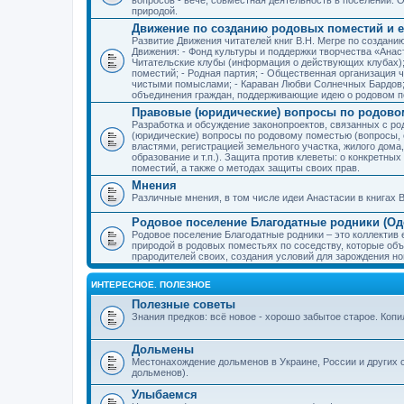
природой.
Движение по созданию родовых поместий и е
Развитие Движения читателей книг В.Н. Мегре по создан
Движения: - Фонд культуры и поддержки творчества «Анас
Читательские клубы (информация о действующих клубах)
поместий; - Родная партия; - Общественная организация 
чистыми помыслами; - Караван Любви Солнечных Бардов; 
объединения граждан, поддерживающие идею о родовом п
Правовые (юридические) вопросы по родово
Разработка и обсуждение законопроектов, связанных с 
(юридические) вопросы по родовому поместью (вопросы,
властями, регистрацией земельного участка, жилого дома
образование и т.п.). Защита против клеветы: о конкретн
поместий, а также о методах защиты своих прав.
Мнения
Различные мнения, в том числе идеи Анастасии в книгах В
Родовое поселение Благодатные родники (Оде
Родовое поселение Благодатные родники – это коллектив
природой в родовых поместьях по соседству, которые об
прародителей своих, создания условий для зарождения н
ИНТЕРЕСНОЕ. ПОЛЕЗНОЕ
Полезные советы
Знания предков: всё новое - хорошо забытое старое. Коп
Дольмены
Местонахождение дольменов в Украине, России и других 
дольменов).
Улыбаемся