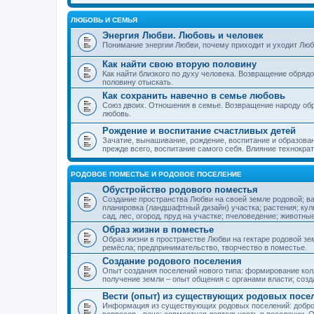
ЛЮБОВЬ И СЕМЬЯ
Энергия Любви. Любовь и человек
Понимание энергии Любви, почему приходит и уходит Люб
Как найти свою вторую половину
Как найти близкого по духу человека. Возвращение обряд
половину отыскать.
Как сохранить навечно в семье любовь
Союз двоих. Отношения в семье. Возвращение народу обр
любовь.
Рождение и воспитание счастливых детей
Зачатие, вынашивание, рождение, воспитание и образован
прежде всего, воспитание самого себя. Влияние технократ
РОДОВОЕ ПОМЕСТЬЕ И РОДОВОЕ ПОСЕЛЕНИЕ
Обустройство родового поместья
Создание пространства Любви на своей земле родовой; в
планировка (ландшафтный дизайн) участка; растения; кул
сад, лес, огород, пруд на участке; пчеловедение; животны
Образ жизни в поместье
Образ жизни в пространстве Любви на гектаре родовой зем
ремёсла; предпринимательство, творчество в поместье.
Создание родового поселения
Опыт создания поселений нового типа: формирование кол
получение земли – опыт общения с органами власти; соз
Вести (опыт) из существующих родовых посе
Информация из существующих родовых поселений: добро
вопросов - вече; совместная деятельность в поселении. О