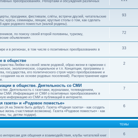
зитивных преобразованиях. Репортажи и обсуждения различных
93
рты, праздники, фестивали, слёты, встречи друзей, читательские
ы; курсы, семинары, лекции, круглые столы о том, как сделать
об идее родового поместья (малой родины).
72
ников, по поиску своей второй половины, туризму,
ческие объявления».
33
е и в регионах, в том числе о позитивных преобразованиях в
е в обществе
2
транства Любви на своей земле родовой, образ жизни в гармонии с
еское, экологическое, социальное и т.п. Концепции, программы о
а, государства, его политического строя через преобразование и
 создания на их основе родовых поселений). Распространение идеи
е.
ации в обществе. Деятельность со СМИ
7
тве. Деятельность с газетами, журналами, телевидением,
ми СМИ. Информация от СМИ о позитивных преобразованиях в
чную информацию из СМИ и публикаций в интернете.
я газета» и «Родовое поместье»
6
о (А на Земле быть добру!). Газета «Родная газета» - как создать
е жизнь счастливая возможна). Газета «Родовое поместье» - как
ны, ты, детям подари).
ТЕМЫ
6
о интересам для общения и взаимодействия, клубы читателей книг