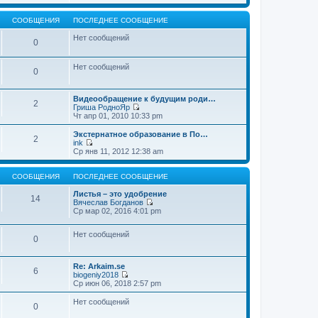
т
е
щ
и
р
е
к
е
СООБЩЕНИЯ
ПОСЛЕДНЕЕ СООБЩЕНИЕ
н
п
й
и
о
т
Нет сообщений
0
ю
с
и
л
к
е
п
Нет сообщений
д
о
0
н
с
е
л
м
е
Видеообращение к будущим роди…
2
у
д
Гриша РодноЯр
с
н
П
Чт апр 01, 2010 10:33 pm
о
е
е
о
м
р
Экстернатное образование в По…
б
2
у
е
ink
щ
с
й
П
Ср янв 11, 2012 12:38 am
е
о
т
е
н
о
и
р
и
б
к
е
СООБЩЕНИЯ
ПОСЛЕДНЕЕ СООБЩЕНИЕ
ю
щ
п
й
е
о
т
Листья – это удобрение
14
н
с
и
Вячеслав Богданов
и
л
к
П
Ср мар 02, 2016 4:01 pm
ю
е
п
е
д
о
р
н
Нет сообщений
с
е
0
е
л
й
м
е
т
у
д
и
Re: Arkaim.se
с
н
к
6
biogeniy2018
о
е
п
П
Ср июн 06, 2018 2:57 pm
о
м
о
е
б
у
с
р
Нет сообщений
щ
с
л
0
е
е
о
е
й