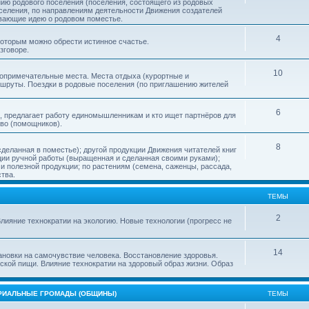
нию родового поселения (поселения, состоящего из родовых
еления, по направлениям деятельности Движения создателей
ивающие идею о родовом поместье.
4
 которым можно обрести истинное счастье.
зговоре.
10
топримечательные места. Места отдыха (курортные и
ршруты. Поездки в родовые поселения (по приглашению жителей
6
, предлагает работу единомышленникам и кто ищет партнёров для
тво (помощников).
8
деланная в поместье); другой продукции Движения читателей книг
кции ручной работы (выращенная и сделанная своими руками);
 полезной продукции; по растениям (семена, саженцы, рассада,
ства.
ТЕМЫ
2
лияние технократии на экологию. Новые технологии (прогресс не
14
ановки на самочувствие человека. Восстановление здоровья.
ской пищи. Влияние технократии на здоровый образ жизни. Образ
ОРИАЛЬНЫЕ ГРОМАДЫ (ОБЩИНЫ)
ТЕМЫ