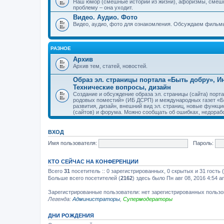
Наш юмор (смешные истории из жизни), афоризмы, смеш
проблему – она уходит.
Видео. Аудио. Фото
Видео, аудио, фото для ознакомления. Обсуждаем фильмы
РАЗНОЕ
Архив
Архив тем, статей, новостей.
Образ эл. страницы портала «Быть добру», 
Технические вопросы, дизайн
Создание и обсуждение образа эл. страницы (сайта) пор
родовых поместий» (ИБ ДСРП) и международных газет «Бы
развития, дизайн, внешний вид эл. страниц, новые функци
(сайтов) и форума. Можно сообщать об ошибках, недорабо
ВХОД
Имя пользователя:
Пароль:
КТО СЕЙЧАС НА КОНФЕРЕНЦИИ
Всего
31
посетитель :: 0 зарегистрированных, 0 скрытых и 31 гость
Больше всего посетителей (
2162
) здесь было Пн авг 08, 2016 4:54 a
Зарегистрированные пользователи: нет зарегистрированных польз
Легенда:
Администраторы
,
Супермодераторы
ДНИ РОЖДЕНИЯ