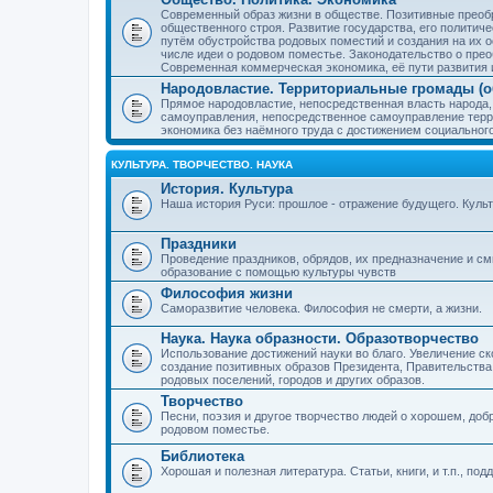
Современный образ жизни в обществе. Позитивные преобр
общественного строя. Развитие государства, его политиче
путём обустройства родовых поместий и создания на их о
числе идеи о родовом поместье. Законодательство о прео
Современная коммерческая экономика, её пути развития 
Народовластие. Территориальные громады (о
Прямое народовластие, непосредственная власть народа,
самоуправления, непосредственное самоуправление терр
экономика без наёмного труда с достижением социальног
КУЛЬТУРА. ТВОРЧЕСТВО. НАУКА
История. Культура
Наша история Руси: прошлое - отражение будущего. Куль
Праздники
Проведение праздников, обрядов, их предназначение и см
образование с помощью культуры чувств
Философия жизни
Саморазвитие человека. Философия не смерти, а жизни.
Наука. Наука образности. Образотворчество
Использование достижений науки во благо. Увеличение с
создание позитивных образов Президента, Правительства,
родовых поселений, городов и других образов.
Творчество
Песни, поэзия и другое творчество людей о хорошем, добр
родовом поместье.
Библиотека
Хорошая и полезная литература. Статьи, книги, и т.п., п