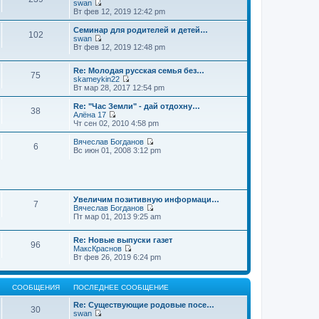
swan
П
Вт фев 12, 2019 12:42 pm
е
р
Семинар для родителей и детей…
102
е
swan
й
П
Вт фев 12, 2019 12:48 pm
т
е
и
р
к
Re: Молодая русская семья без…
е
75
п
skameykin22
й
П
о
Вт мар 28, 2017 12:54 pm
т
е
с
и
р
л
к
Re: "Час Земли" - дай отдохну…
38
е
е
п
Алёна 17
й
д
П
о
Чт сен 02, 2010 4:58 pm
т
н
е
с
и
е
р
л
Вячеслав Богданов
6
к
м
е
е
П
Вс июн 01, 2008 3:12 pm
п
у
й
д
е
о
с
т
н
р
с
о
и
е
е
л
о
к
м
й
е
б
п
у
т
д
щ
о
Увеличим позитивную информаци…
с
и
7
н
е
с
Вячеслав Богданов
о
к
е
н
П
л
Пт мар 01, 2013 9:25 am
о
п
м
и
е
е
б
о
у
ю
р
д
щ
с
Re: Новые выпуски газет
с
е
н
е
л
96
МаксКраснов
о
й
е
н
е
П
Вт фев 26, 2019 6:24 pm
о
т
м
и
д
е
б
и
у
ю
н
р
щ
к
с
е
е
е
п
о
м
СООБЩЕНИЯ
ПОСЛЕДНЕЕ СООБЩЕНИЕ
й
н
о
о
у
т
и
с
б
с
Re: Существующие родовые посе…
и
ю
30
л
щ
о
swan
к
е
е