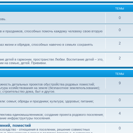
ТЕМЫ
0
овь.
0
ов и праздников, способных помочь каждому человеку свою вторую
2
аз жизни и обрядов, способных навечно в семьях сохранять
2
ие детей в гармонии, пространстве Любви. Воспитание детей – это,
ии на семью, детей. Прививки.
ТЕМЫ
9
ажность детальных проектов обустройства родовых поместий;
ьтура хозяйствования на земле (безпахотное землепользование);
е; строительство дома, быт и другое.
0
ли: семья; обряды и праздники; культура; здоровье; питание;
4
лектива единомышленников; создание проекта родового поселения;
дание инфраструктуры поселения.
лений, поместий
0
соседство - отношения в поселении, решение совместных
пыт, впечатления о жизни в родовом поместье, в гармонии с