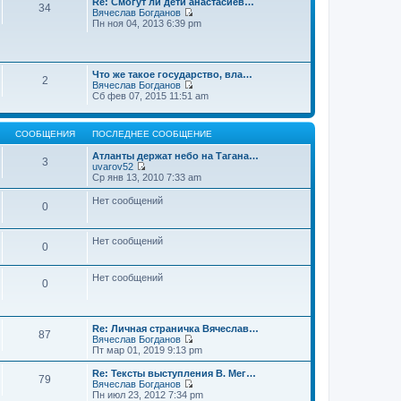
Re: Смогут ли дети анастасиев…
с
и
е
34
о
Вячеслав Богданов
л
к
н
о
П
Пн ноя 04, 2013 6:39 pm
е
п
и
б
е
д
о
ю
щ
р
н
с
е
е
е
л
н
й
м
е
и
Что же такое государство, вла…
т
у
2
д
ю
Вячеслав Богданов
и
с
н
П
Сб фев 07, 2015 11:51 am
к
о
е
е
п
о
м
р
о
б
у
е
с
щ
с
СООБЩЕНИЯ
ПОСЛЕДНЕЕ СООБЩЕНИЕ
й
л
е
о
т
е
н
о
Атланты держат небо на Тагана…
и
3
д
и
б
uvarov52
к
н
ю
П
щ
Ср янв 13, 2010 7:33 am
п
е
е
е
о
м
р
н
Нет сообщений
с
у
0
е
и
л
с
й
ю
е
о
т
д
о
и
Нет сообщений
н
0
б
к
е
щ
п
м
е
о
у
Нет сообщений
н
0
с
с
и
л
о
ю
е
о
д
б
н
Re: Личная страничка Вячеслав…
щ
87
е
Вячеслав Богданов
е
м
П
Пт мар 01, 2019 9:13 pm
н
у
е
и
с
р
Re: Тексты выступления В. Мег…
ю
79
о
е
Вячеслав Богданов
о
й
П
Пн июл 23, 2012 7:34 pm
б