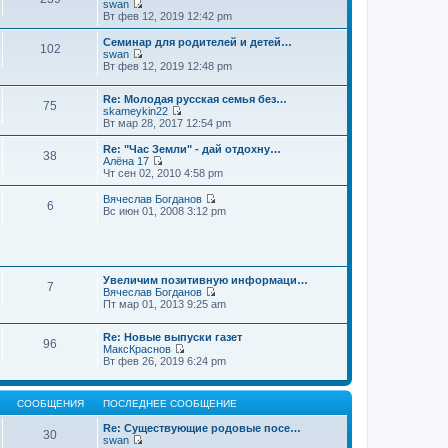
swan
П
Вт фев 12, 2019 12:42 pm
е
р
Семинар для родителей и детей…
102
е
swan
й
П
Вт фев 12, 2019 12:48 pm
т
е
и
р
к
Re: Молодая русская семья без…
е
75
п
skameykin22
й
П
о
Вт мар 28, 2017 12:54 pm
т
е
с
и
р
л
к
Re: "Час Земли" - дай отдохну…
38
е
е
п
Алёна 17
й
д
П
о
Чт сен 02, 2010 4:58 pm
т
н
е
с
и
е
р
л
Вячеслав Богданов
6
к
м
е
е
П
Вс июн 01, 2008 3:12 pm
п
у
й
д
е
о
с
т
н
р
с
о
и
е
е
л
о
к
м
й
е
б
п
у
т
д
щ
о
Увеличим позитивную информаци…
с
и
7
н
е
с
Вячеслав Богданов
о
к
е
н
П
л
Пт мар 01, 2013 9:25 am
о
п
м
и
е
е
б
о
у
ю
р
д
щ
с
Re: Новые выпуски газет
с
е
н
е
л
96
МаксКраснов
о
й
е
н
е
П
Вт фев 26, 2019 6:24 pm
о
т
м
и
д
е
б
и
у
ю
н
р
щ
к
с
е
е
е
п
о
м
СООБЩЕНИЯ
ПОСЛЕДНЕЕ СООБЩЕНИЕ
й
н
о
о
у
т
и
с
б
с
Re: Существующие родовые посе…
и
ю
30
л
щ
о
swan
к
е
е