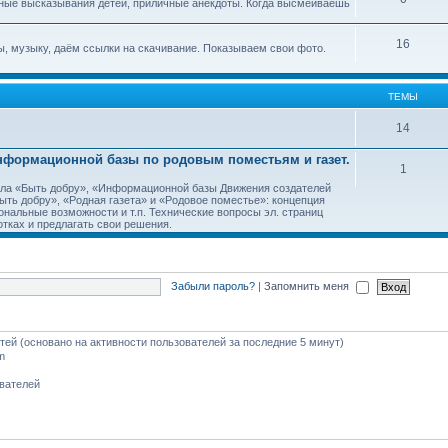
ные высказывания детей, приличные анекдоты. Когда высмеиваешь
16
, музыку, даём ссылки на скачивание. Показываем свои фото.
ТЕМЫ
14
Информационной базы по родовым поместьям и газет.
1
тала «Быть добру», «Информационной базы Движения создателей
ть добру», «Родная газета» и «Родовое поместье»: концепция
ональные возможности и т.п. Технические вопросы эл. страниц
тках и предлагать свои решения.
Забыли пароль?
|
Запомнить меня
стей (основано на активности пользователей за последние 5 минут)
m
ователей