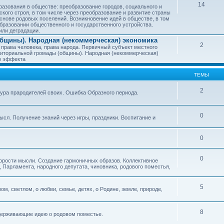
14
азования в обществе: преобразование городов, социального и
ского строя, в том числе через преобразование и развитие страны
снове родовых поселений. Возникновение идей в обществе, в том
бразовании общественного и государственного устройства.
или деградации.
бщины). Народная (некоммерческая) экономика
2
 права человека, права народа. Первичный субъект местного
иториальной громады (общины). Народная (некоммерческая)
о эффекта
ТЕМЫ
2
тура прародителей своих. Ошибка Образного периода.
0
ысл. Получение знаний через игры, праздники. Воспитание и
0
0
корости мысли. Создание гармоничных образов. Коллективное
 Парламента, народного депутата, чиновника, родового поместья,
5
ом, светлом, о любви, семье, детях, о Родине, земле, природе,
8
оддерживающие идею о родовом поместье.