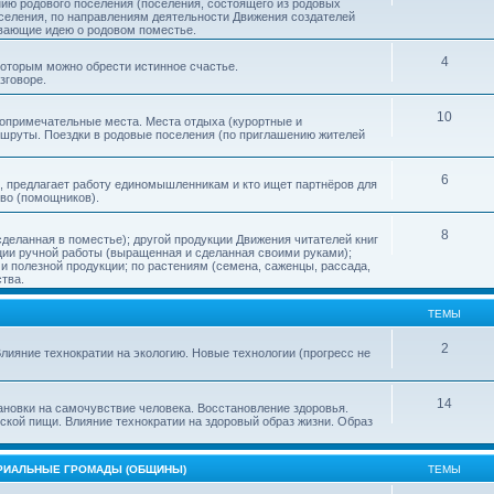
нию родового поселения (поселения, состоящего из родовых
еления, по направлениям деятельности Движения создателей
ивающие идею о родовом поместье.
4
 которым можно обрести истинное счастье.
зговоре.
10
топримечательные места. Места отдыха (курортные и
ршруты. Поездки в родовые поселения (по приглашению жителей
6
, предлагает работу единомышленникам и кто ищет партнёров для
тво (помощников).
8
деланная в поместье); другой продукции Движения читателей книг
кции ручной работы (выращенная и сделанная своими руками);
 полезной продукции; по растениям (семена, саженцы, рассада,
ства.
ТЕМЫ
2
лияние технократии на экологию. Новые технологии (прогресс не
14
ановки на самочувствие человека. Восстановление здоровья.
ской пищи. Влияние технократии на здоровый образ жизни. Образ
ОРИАЛЬНЫЕ ГРОМАДЫ (ОБЩИНЫ)
ТЕМЫ