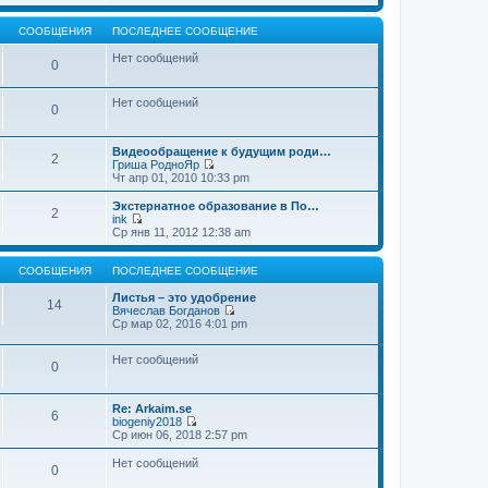
т
е
щ
и
р
е
к
е
СООБЩЕНИЯ
ПОСЛЕДНЕЕ СООБЩЕНИЕ
н
п
й
и
о
т
Нет сообщений
0
ю
с
и
л
к
е
п
Нет сообщений
д
о
0
н
с
е
л
м
е
Видеообращение к будущим роди…
2
у
д
Гриша РодноЯр
с
н
П
Чт апр 01, 2010 10:33 pm
о
е
е
о
м
р
Экстернатное образование в По…
б
2
у
е
ink
щ
с
й
П
Ср янв 11, 2012 12:38 am
е
о
т
е
н
о
и
р
и
б
к
е
СООБЩЕНИЯ
ПОСЛЕДНЕЕ СООБЩЕНИЕ
ю
щ
п
й
е
о
т
Листья – это удобрение
14
н
с
и
Вячеслав Богданов
и
л
к
П
Ср мар 02, 2016 4:01 pm
ю
е
п
е
д
о
р
н
Нет сообщений
с
е
0
е
л
й
м
е
т
у
д
и
Re: Arkaim.se
с
н
к
6
biogeniy2018
о
е
п
П
Ср июн 06, 2018 2:57 pm
о
м
о
е
б
у
с
р
Нет сообщений
щ
с
л
0
е
е
о
е
й