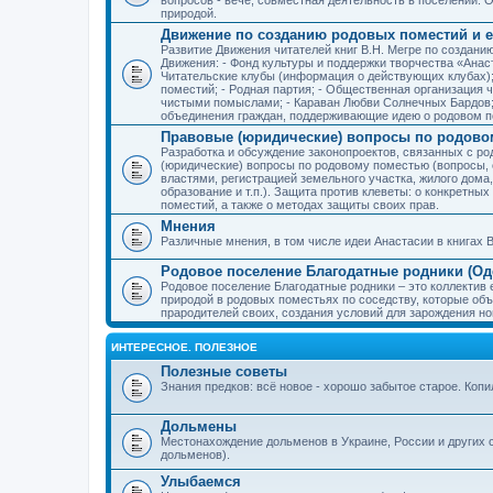
природой.
Движение по созданию родовых поместий и е
Развитие Движения читателей книг В.Н. Мегре по создан
Движения: - Фонд культуры и поддержки творчества «Анас
Читательские клубы (информация о действующих клубах)
поместий; - Родная партия; - Общественная организация 
чистыми помыслами; - Караван Любви Солнечных Бардов; 
объединения граждан, поддерживающие идею о родовом п
Правовые (юридические) вопросы по родово
Разработка и обсуждение законопроектов, связанных с 
(юридические) вопросы по родовому поместью (вопросы,
властями, регистрацией земельного участка, жилого дома
образование и т.п.). Защита против клеветы: о конкретн
поместий, а также о методах защиты своих прав.
Мнения
Различные мнения, в том числе идеи Анастасии в книгах В
Родовое поселение Благодатные родники (Оде
Родовое поселение Благодатные родники – это коллектив
природой в родовых поместьях по соседству, которые об
прародителей своих, создания условий для зарождения н
ИНТЕРЕСНОЕ. ПОЛЕЗНОЕ
Полезные советы
Знания предков: всё новое - хорошо забытое старое. Коп
Дольмены
Местонахождение дольменов в Украине, России и других 
дольменов).
Улыбаемся