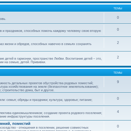
ТЕМЫ
0
овь.
0
ов и праздников, способных помочь каждому человеку свою вторую
2
аз жизни и обрядов, способных навечно в семьях сохранять
2
ие детей в гармонии, пространстве Любви. Воспитание детей – это,
ии на семью, детей. Прививки.
ТЕМЫ
9
ажность детальных проектов обустройства родовых поместий;
ьтура хозяйствования на земле (безпахотное землепользование);
е; строительство дома, быт и другое.
0
ли: семья; обряды и праздники; культура; здоровье; питание;
4
лектива единомышленников; создание проекта родового поселения;
дание инфраструктуры поселения.
лений, поместий
0
соседство - отношения в поселении, решение совместных
пыт, впечатления о жизни в родовом поместье, в гармонии с