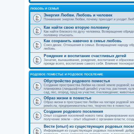
ЛЮБОВЬ И СЕМЬЯ
Энергия Любви. Любовь и человек
Понимание энергии Любви, почему приходит и уходит Люб
Как найти свою вторую половину
Как найти близкого по духу человека. Возвращение обряд
половину отыскать.
Как сохранить навечно в семье любовь
Союз двоих. Отношения в семье. Возвращение народу обр
любовь.
Рождение и воспитание счастливых детей
Зачатие, вынашивание, рождение, воспитание и образован
прежде всего, воспитание самого себя. Влияние технократ
РОДОВОЕ ПОМЕСТЬЕ И РОДОВОЕ ПОСЕЛЕНИЕ
Обустройство родового поместья
Создание пространства Любви на своей земле родовой; в
планировка (ландшафтный дизайн) участка; растения; кул
сад, лес, огород, пруд на участке; пчеловедение; животны
Образ жизни в поместье
Образ жизни в пространстве Любви на гектаре родовой зем
ремёсла; предпринимательство, творчество в поместье.
Создание родового поселения
Опыт создания поселений нового типа: формирование кол
получение земли – опыт общения с органами власти; соз
Вести (опыт) из существующих родовых посе
Информация из существующих родовых поселений: добро
вопросов - вече; совместная деятельность в поселении. О