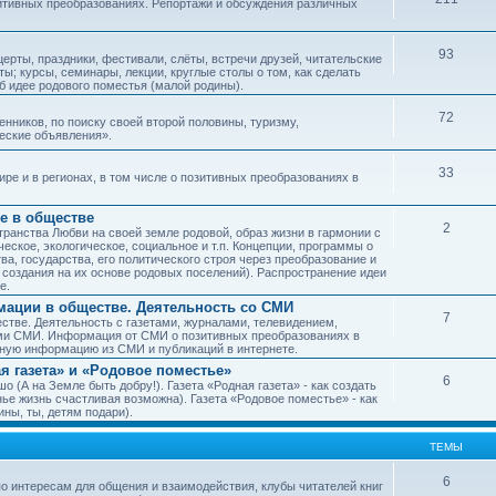
зитивных преобразованиях. Репортажи и обсуждения различных
93
рты, праздники, фестивали, слёты, встречи друзей, читательские
ы; курсы, семинары, лекции, круглые столы о том, как сделать
об идее родового поместья (малой родины).
72
ников, по поиску своей второй половины, туризму,
ческие объявления».
33
е и в регионах, в том числе о позитивных преобразованиях в
е в обществе
2
транства Любви на своей земле родовой, образ жизни в гармонии с
еское, экологическое, социальное и т.п. Концепции, программы о
а, государства, его политического строя через преобразование и
 создания на их основе родовых поселений). Распространение идеи
е.
ации в обществе. Деятельность со СМИ
7
тве. Деятельность с газетами, журналами, телевидением,
ми СМИ. Информация от СМИ о позитивных преобразованиях в
чную информацию из СМИ и публикаций в интернете.
я газета» и «Родовое поместье»
6
о (А на Земле быть добру!). Газета «Родная газета» - как создать
е жизнь счастливая возможна). Газета «Родовое поместье» - как
ны, ты, детям подари).
ТЕМЫ
6
о интересам для общения и взаимодействия, клубы читателей книг