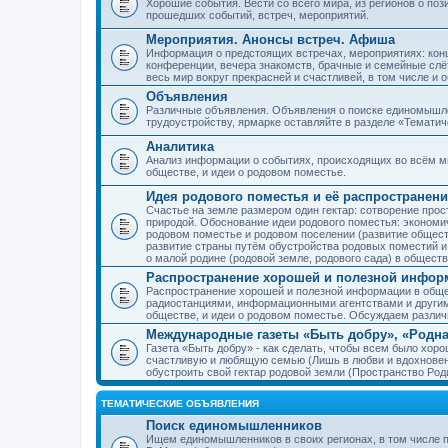
Хорошие события. Вести со всего мира, из регионов о по
прошедших событий, встреч, мероприятий.
Мероприятия. Анонсы встреч. Афиша
Информация о предстоящих встречах, мероприятиях: конце
конференции, вечера знакомств, брачные и семейные слёт
весь мир вокруг прекрасней и счастливей, в том числе и 
Объявления
Различные объявления. Объявления о поиске единомышлен
трудоустройству, ярмарке оставляйте в разделе «Темати
Аналитика
Анализ информации о событиях, происходящих во всём мир
обществе, и идеи о родовом поместье.
Идея родового поместья и её распространени
Счастье на земле размером один гектар: сотворение прос
природой. Обоснование идеи родового поместья: экономич
родовом поместье и родовом поселении (развитие обществ
развитие страны путём обустройства родовых поместий и
о малой родине (родовой земле, родового сада) в обществ
Распространение хорошей и полезной информ
Распространение хорошей и полезной информации в общес
радиостанциями, информационными агентствами и други
обществе, и идеи о родовом поместье. Обсуждаем разли
Международные газеты «Быть добру», «Родна
Газета «Быть добру» - как сделать, чтобы всем было хорош
счастливую и любящую семью (Лишь в любви и вдохновень
обустроить свой гектар родовой земли (Пространство Роди
ТЕМАТИЧЕСКИЕ ОБЪЯВЛЕНИЯ
Поиск единомышленников
Ищем единомышленников в своих регионах, в том числе п