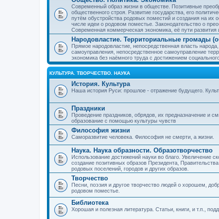
Современный образ жизни в обществе. Позитивные преобр
общественного строя. Развитие государства, его политиче
путём обустройства родовых поместий и создания на их о
числе идеи о родовом поместье. Законодательство о прео
Современная коммерческая экономика, её пути развития 
Народовластие. Территориальные громады (о
Прямое народовластие, непосредственная власть народа,
самоуправления, непосредственное самоуправление терр
экономика без наёмного труда с достижением социальног
КУЛЬТУРА. ТВОРЧЕСТВО. НАУКА
История. Культура
Наша история Руси: прошлое - отражение будущего. Куль
Праздники
Проведение праздников, обрядов, их предназначение и см
образование с помощью культуры чувств
Философия жизни
Саморазвитие человека. Философия не смерти, а жизни.
Наука. Наука образности. Образотворчество
Использование достижений науки во благо. Увеличение с
создание позитивных образов Президента, Правительства,
родовых поселений, городов и других образов.
Творчество
Песни, поэзия и другое творчество людей о хорошем, добр
родовом поместье.
Библиотека
Хорошая и полезная литература. Статьи, книги, и т.п., п