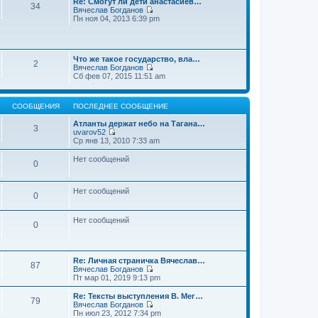
Re: Смогут ли дети анастасиев…
с
и
е
34
о
Вячеслав Богданов
л
к
н
о
П
Пн ноя 04, 2013 6:39 pm
е
п
и
б
е
д
о
ю
щ
р
н
с
е
е
е
л
н
й
м
е
и
Что же такое государство, вла…
т
у
2
д
ю
Вячеслав Богданов
и
с
н
П
Сб фев 07, 2015 11:51 am
к
о
е
е
п
о
м
р
о
б
у
е
с
щ
с
СООБЩЕНИЯ
ПОСЛЕДНЕЕ СООБЩЕНИЕ
й
л
е
о
т
е
н
о
Атланты держат небо на Тагана…
и
3
д
и
б
uvarov52
к
н
ю
П
щ
Ср янв 13, 2010 7:33 am
п
е
е
е
о
м
р
н
Нет сообщений
с
у
0
е
и
л
с
й
ю
е
о
т
д
о
и
Нет сообщений
н
0
б
к
е
щ
п
м
е
о
у
Нет сообщений
н
0
с
с
и
л
о
ю
е
о
д
б
н
Re: Личная страничка Вячеслав…
щ
87
е
Вячеслав Богданов
е
м
П
Пт мар 01, 2019 9:13 pm
н
у
е
и
с
р
Re: Тексты выступления В. Мег…
ю
79
о
е
Вячеслав Богданов
о
й
П
Пн июл 23, 2012 7:34 pm
б