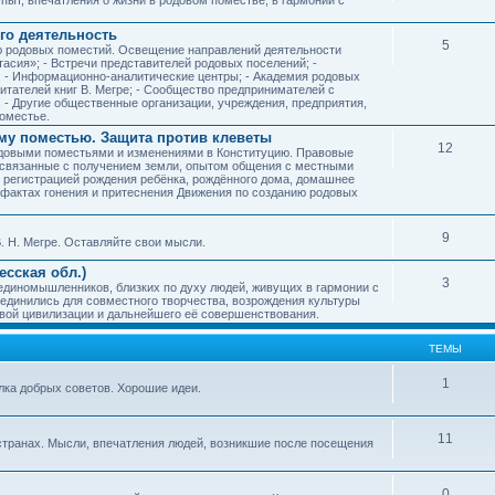
го деятельность
5
ию родовых поместий. Освещение направлений деятельности
тасия»; - Встречи представителей родовых поселений; -
; - Информационно-аналитические центры; - Академия родовых
читателей книг В. Мегре; - Сообщество предпринимателей с
- Другие общественные организации, учреждения, предприятия,
оместье.
му поместью. Защита против клеветы
12
родовыми поместьями и изменениями в Конституцию. Правовые
 связанные с получением земли, опытом общения с местными
, регистрацией рождения ребёнка, рождённого дома, домашнее
ых фактах гонения и притеснения Движения по созданию родовых
9
. Н. Мегре. Оставляйте свои мысли.
сская обл.)
3
 единомышленников, близких по духу людей, живущих в гармонии с
ъединились для совместного творчества, возрождения культуры
овой цивилизации и дальнейшего её совершенствования.
ТЕМЫ
1
илка добрых советов. Хорошие идеи.
11
странах. Мысли, впечатления людей, возникшие после посещения
0