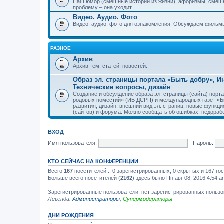
Наш юмор (смешные истории из жизни), афоризмы, смеш
проблему – она уходит.
Видео. Аудио. Фото
Видео, аудио, фото для ознакомления. Обсуждаем фильмы
РАЗНОЕ
Архив
Архив тем, статей, новостей.
Образ эл. страницы портала «Быть добру», 
Технические вопросы, дизайн
Создание и обсуждение образа эл. страницы (сайта) пор
родовых поместий» (ИБ ДСРП) и международных газет «Бы
развития, дизайн, внешний вид эл. страниц, новые функци
(сайтов) и форума. Можно сообщать об ошибках, недорабо
ВХОД
Имя пользователя:
Пароль:
КТО СЕЙЧАС НА КОНФЕРЕНЦИИ
Всего
167
посетителей :: 0 зарегистрированных, 0 скрытых и 167 го
Больше всего посетителей (
2162
) здесь было Пн авг 08, 2016 4:54 a
Зарегистрированные пользователи: нет зарегистрированных польз
Легенда:
Администраторы
,
Супермодераторы
ДНИ РОЖДЕНИЯ