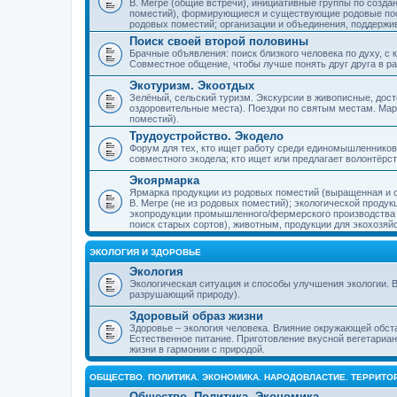
В. Мегре (общие встречи), инициативные группы по созда
поместий), формирующиеся и существующие родовые пос
родовых поместий; организации и объединения, поддерж
Поиск своей второй половины
Брачные объявления: поиск близкого человека по духу, с
Совместное общение, чтобы лучше понять друг друга в ра
Экотуризм. Экоотдых
Зелёный, сельский туризм. Экскурсии в живописные, дос
оздоровительные места). Поездки по святым местам. Ма
поместий).
Трудоустройство. Экодело
Форум для тех, кто ищет работу среди единомышленников
совместного экодела; кто ищет или предлагает волонтёрс
Экоярмарка
Ярмарка продукции из родовых поместий (выращенная и с
В. Мегре (не из родовых поместий); экологической проду
экопродукции промышленного/фермерского производства и
поиск старых сортов), животным, продукции для экохозяй
ЭКОЛОГИЯ И ЗДОРОВЬЕ
Экология
Экологическая ситуация и способы улучшения экологии. В
разрушающий природу).
Здоровый образ жизни
Здоровье – экология человека. Влияние окружающей обст
Естественное питание. Приготовление вкусной вегетариан
жизни в гармонии с природой.
ОБЩЕСТВО. ПОЛИТИКА. ЭКОНОМИКА. НАРОДОВЛАСТИЕ. ТЕРРИТ
Общество. Политика. Экономика