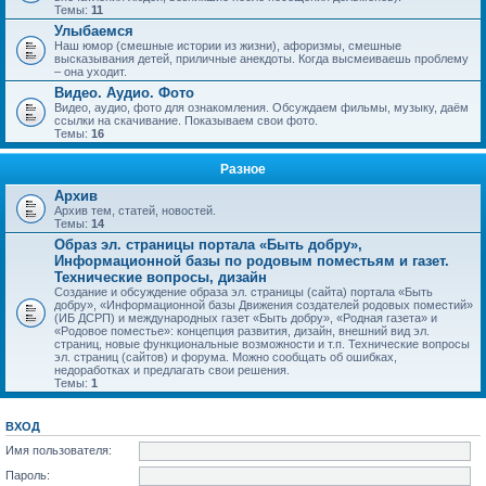
Темы:
11
Улыбаемся
Наш юмор (смешные истории из жизни), афоризмы, смешные
высказывания детей, приличные анекдоты. Когда высмеиваешь проблему
– она уходит.
Видео. Аудио. Фото
Видео, аудио, фото для ознакомления. Обсуждаем фильмы, музыку, даём
ссылки на скачивание. Показываем свои фото.
Темы:
16
Разное
Архив
Архив тем, статей, новостей.
Темы:
14
Образ эл. страницы портала «Быть добру»,
Информационной базы по родовым поместьям и газет.
Технические вопросы, дизайн
Создание и обсуждение образа эл. страницы (сайта) портала «Быть
добру», «Информационной базы Движения создателей родовых поместий»
(ИБ ДСРП) и международных газет «Быть добру», «Родная газета» и
«Родовое поместье»: концепция развития, дизайн, внешний вид эл.
страниц, новые функциональные возможности и т.п. Технические вопросы
эл. страниц (сайтов) и форума. Можно сообщать об ошибках,
недоработках и предлагать свои решения.
Темы:
1
ВХОД
Имя пользователя:
Пароль: