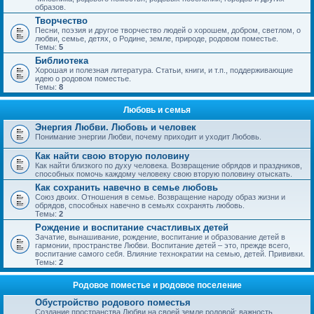
образов.
Творчество
Песни, поэзия и другое творчество людей о хорошем, добром, светлом, о
любви, семье, детях, о Родине, земле, природе, родовом поместье.
Темы:
5
Библиотека
Хорошая и полезная литература. Статьи, книги, и т.п., поддерживающие
идею о родовом поместье.
Темы:
8
Любовь и семья
Энергия Любви. Любовь и человек
Понимание энергии Любви, почему приходит и уходит Любовь.
Как найти свою вторую половину
Как найти близкого по духу человека. Возвращение обрядов и праздников,
способных помочь каждому человеку свою вторую половину отыскать.
Как сохранить навечно в семье любовь
Союз двоих. Отношения в семье. Возвращение народу образ жизни и
обрядов, способных навечно в семьях сохранять любовь.
Темы:
2
Рождение и воспитание счастливых детей
Зачатие, вынашивание, рождение, воспитание и образование детей в
гармонии, пространстве Любви. Воспитание детей – это, прежде всего,
воспитание самого себя. Влияние технократии на семью, детей. Прививки.
Темы:
2
Родовое поместье и родовое поселение
Обустройство родового поместья
Создание пространства Любви на своей земле родовой; важность