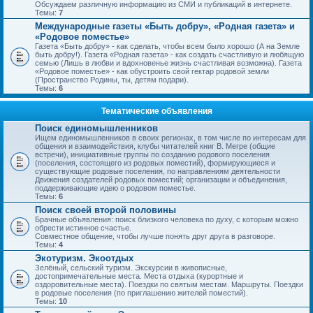
Обсуждаем различную информацию из СМИ и публикаций в интернете.
Темы:
7
Международные газеты «Быть добру», «Родная газета» и
«Родовое поместье»
Газета «Быть добру» - как сделать, чтобы всем было хорошо (А на Земле
быть добру!). Газета «Родная газета» - как создать счастливую и любящую
семью (Лишь в любви и вдохновенье жизнь счастливая возможна). Газета
«Родовое поместье» - как обустроить свой гектар родовой земли
(Пространство Родины, ты, детям подари).
Темы:
6
Тематические объявления
Поиск единомышленников
Ищем единомышленников в своих регионах, в том числе по интересам для
общения и взаимодействия, клубы читателей книг В. Мегре (общие
встречи), инициативные группы по созданию родового поселения
(поселения, состоящего из родовых поместий), формирующиеся и
существующие родовые поселения, по направлениям деятельности
Движения создателей родовых поместий; организации и объединения,
поддерживающие идею о родовом поместье.
Темы:
6
Поиск своей второй половины
Брачные объявления: поиск близкого человека по духу, с которым можно
обрести истинное счастье.
Совместное общение, чтобы лучше понять друг друга в разговоре.
Темы:
4
Экотуризм. Экоотдых
Зелёный, сельский туризм. Экскурсии в живописные,
достопримечательные места. Места отдыха (курортные и
оздоровительные места). Поездки по святым местам. Маршруты. Поездки
в родовые поселения (по приглашению жителей поместий).
Темы:
10