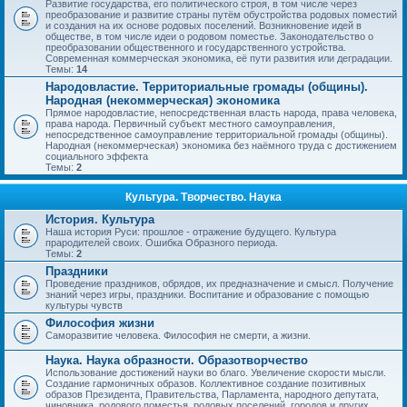
Развитие государства, его политического строя, в том числе через
преобразование и развитие страны путём обустройства родовых поместий
и создания на их основе родовых поселений. Возникновение идей в
обществе, в том числе идеи о родовом поместье. Законодательство о
преобразовании общественного и государственного устройства.
Современная коммерческая экономика, её пути развития или деградации.
Темы:
14
Народовластие. Территориальные громады (общины).
Народная (некоммерческая) экономика
Прямое народовластие, непосредственная власть народа, права человека,
права народа. Первичный субъект местного самоуправления,
непосредственное самоуправление территориальной громады (общины).
Народная (некоммерческая) экономика без наёмного труда с достижением
социального эффекта
Темы:
2
Культура. Творчество. Наука
История. Культура
Наша история Руси: прошлое - отражение будущего. Культура
прародителей своих. Ошибка Образного периода.
Темы:
2
Праздники
Проведение праздников, обрядов, их предназначение и смысл. Получение
знаний через игры, праздники. Воспитание и образование с помощью
культуры чувств
Философия жизни
Саморазвитие человека. Философия не смерти, а жизни.
Наука. Наука образности. Образотворчество
Использование достижений науки во благо. Увеличение скорости мысли.
Создание гармоничных образов. Коллективное создание позитивных
образов Президента, Правительства, Парламента, народного депутата,
чиновника, родового поместья, родовых поселений, городов и других