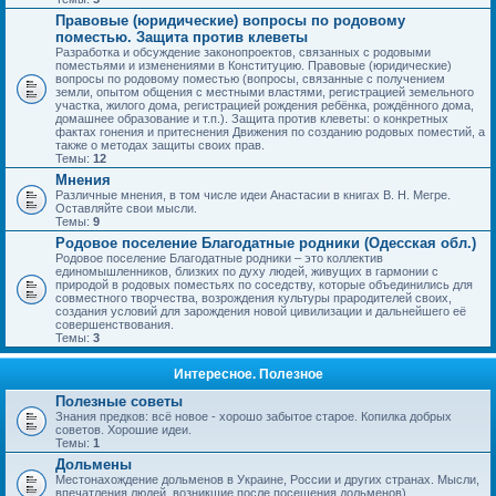
Правовые (юридические) вопросы по родовому
поместью. Защита против клеветы
Разработка и обсуждение законопроектов, связанных с родовыми
поместьями и изменениями в Конституцию. Правовые (юридические)
вопросы по родовому поместью (вопросы, связанные с получением
земли, опытом общения с местными властями, регистрацией земельного
участка, жилого дома, регистрацией рождения ребёнка, рождённого дома,
домашнее образование и т.п.). Защита против клеветы: о конкретных
фактах гонения и притеснения Движения по созданию родовых поместий, а
также о методах защиты своих прав.
Темы:
12
Мнения
Различные мнения, в том числе идеи Анастасии в книгах В. Н. Мегре.
Оставляйте свои мысли.
Темы:
9
Родовое поселение Благодатные родники (Одесская обл.)
Родовое поселение Благодатные родники – это коллектив
единомышленников, близких по духу людей, живущих в гармонии с
природой в родовых поместьях по соседству, которые объединились для
совместного творчества, возрождения культуры прародителей своих,
создания условий для зарождения новой цивилизации и дальнейшего её
совершенствования.
Темы:
3
Интересное. Полезное
Полезные советы
Знания предков: всё новое - хорошо забытое старое. Копилка добрых
советов. Хорошие идеи.
Темы:
1
Дольмены
Местонахождение дольменов в Украине, России и других странах. Мысли,
впечатления людей, возникшие после посещения дольменов).