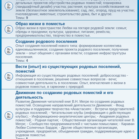
детальных проектов обустройства родовых поместий; планировка
(ландшафтный дизайн) участка; растения; культура хозяйствования на
земле (безпахотное землепользование); сад, лес, огород, пруд на участке;
пчеловедение; животные; строительство дома, быт и другое.
Темы:
9
Образ жизни в поместье
Образ жизни в пространстве Любви на гектаре родовой земли: семья;
обряды и праздники; культура; здоровье; питание; ремёсла;
предпринимательство, творчество в поместье.
Создание родового поселения
Опыт создания поселений нового типа: формирование коллектива
единомышленников; создание проекта родового поселения; получение
земли – опыт общения с органами власти; создание инфраструктуры
поселения.
Темы:
4
Вести (опыт) из существующих родовых поселений,
поместий
Информация из существующих родовых поселений: добрососедство -
отношения в поселении, решение совместных вопросов - вече;
совместная деятельность в поселении. Опыт, впечатления о жизни в
родовом поместье, в гармонии с природой.
Движение по созданию родовых поместий и его
деятельность
Развитие Движения читателей книг В.Н. Мегре по созданию родовых
поместий. Освещение направлений деятельности Движения: - Фонд
культуры и поддержки творчества «Анастасия»; - Встречи представителей
родовых поселений; - Читательские клубы (информация о действующих
клубах); - Информационно-аналитические центры; - Академия родовых
поместий; - Родная партия; - Общественная организация читателей книг В.
Мегре; - Сообщество предпринимателей с чистыми помыслами; - Караван
Любви Солнечных Бардов; - Другие общественные организации,
учреждения, предприятия, объединения граждан, поддерживающие идею о
родовом поместье.
Темы:
5