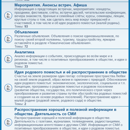
Мероприятия. Анонсы встреч. Афиша
Информация о предстоящих встречах, мероприятиях: концерты,
праздники, фестивали, слёты, встречи друзей, читательские конференции,
вечера знакомств, брачные и семейные слёты; курсы, семинары, лекции,
круглые столы о том, как сделать весь мир вокруг прекрасней и
счастливей, в том числе и об идее родового поместья (малой родины).
Темы:
93
Объявления
Различные объявления. Объявления о поиске единомышленников, по
поиску своей второй половины, туризму, трудоустройству, ярмарке
оставляйте в разделе «Тематические объявления».
Темы:
72
Аналитика
Анализ информации о событиях, происходящих во всём мире и в
регионах, в том числе о позитивных преобразованиях в обществе, и идеи о
родовом поместье.
Темы:
33
Идея родового поместья и её распространение в обществе
Счастье на земле размером один гектар: сотворение пространства Любви
на своей земле родовой, образ жизни в гармонии с природой. Обоснование
идеи родового поместья: экономическое, экологическое, социальное и т.п.
Концепции, программы о родовом поместье и родовом поселении
(развитие общества, государства, его политического строя через
преобразование и развитие страны путём обустройства родовых поместий
и создания на их основе родовых поселений). Распространение идеи о
малой родине (родовой земле, родового сада) в обществе.
Темы:
2
Распространение хорошей и полезной информации в
обществе. Деятельность со СМИ
Распространение хорошей и полезной информации в обществе.
Деятельность с газетами, журналами, телевидением, радиостанциями,
информационными агентствами и другими СМИ. Информация от СМИ о
позитивных преобразованиях в обществе, и идеи о родовом поместье.