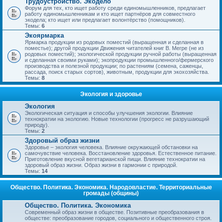
Трудоустройство. Экодело
Форум для тех, кто ищет работу среди единомышленников, предлагает
работу единомышленникам и кто ищет партнёров для совместного
экодела; кто ищет или предлагает волонтёрство (помощников).
Темы:
6
Экоярмарка
Ярмарка продукции из родовых поместий (выращенная и сделанная в
поместье); другой продукции Движения читателей книг В. Мегре (не из
родовых поместий); экологической продукции ручной работы (выращенная
и сделанная своими руками); экопродукции промышленного/фермерского
производства и полезной продукции; по растениям (семена, саженцы,
рассада, поиск старых сортов), животным, продукции для экохозяйства.
Темы:
8
Экология и здоровье
Экология
Экологическая ситуация и способы улучшения экологии. Влияние
технократии на экологию. Новые технологии (прогресс не разрушающий
природу).
Темы:
2
Здоровый образ жизни
Здоровье – экология человека. Влияние окружающей обстановки на
самочувствие человека. Восстановление здоровья. Естественное питание.
Приготовление вкусной вегетарианской пищи. Влияние технократии на
здоровый образ жизни. Образ жизни в гармонии с природой.
Темы:
14
Общество. Политика. Экономика. Народовластие. Территориальные
громады (общины)
Общество. Политика. Экономика
Современный образ жизни в обществе. Позитивные преобразования в
обществе: преобразование городов, социального и общественного строя.