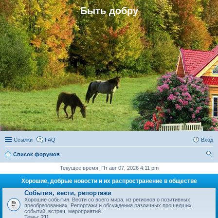
Быть добру
Ссылки
FAQ
Вход
Список форумов
ои
Текущее время: Пт авг 07, 2026 4:11 pm
ск
Хорошие, добрые новости и их распространение в обществе
События, вести, репортажи
Хорошие события. Вести со всего мира, из регионов о позитивных
преобразованиях. Репортажи и обсуждения различных прошедших
событий, встреч, мероприятий.
Темы:
211