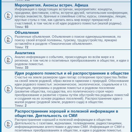
Мероприятия. Анонсы встреч. Афиша
Информация о предстоящих встречах, мероприятиях: концерты,
праздники, фестивали, слёты, встречи друзей, читательские конференции,
вечера знакомств, брачные и семейные слёты; курсы, семинары, лекции,
круглые столы о том, как сделать весь мир вокруг прекрасней и
счастливей, в том числе и об идее родового поместья (малой родины).
Темы:
93
Объявления
Различные объявления. Объявления о поиске единомышленников, по
поиску своей второй половины, туризму, трудоустройству, ярмарке
оставляйте в разделе «Тематические объявления».
Темы:
72
Аналитика
Анализ информации о событиях, происходящих во всём мире и в
регионах, в том числе о позитивных преобразованиях в обществе, и идеи о
родовом поместье.
Темы:
33
Идея родового поместья и её распространение в обществе
Счастье на земле размером один гектар: сотворение пространства Любви
на своей земле родовой, образ жизни в гармонии с природой. Обоснование
идеи родового поместья: экономическое, экологическое, социальное и т.п.
Концепции, программы о родовом поместье и родовом поселении
(развитие общества, государства, его политического строя через
преобразование и развитие страны путём обустройства родовых поместий
и создания на их основе родовых поселений). Распространение идеи о
малой родине (родовой земле, родового сада) в обществе.
Темы:
2
Распространение хорошей и полезной информации в
обществе. Деятельность со СМИ
Распространение хорошей и полезной информации в обществе.
Деятельность с газетами, журналами, телевидением, радиостанциями,
информационными агентствами и другими СМИ. Информация от СМИ о
позитивных преобразованиях в обществе, и идеи о родовом поместье.