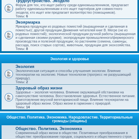
Трудоустройство. Экодело
Форум для тех, кто ищет работу среди единомышленников, предлагает
работу единомышленникам и кто ищет партнёров для совместного
экодела; кто ищет или предлагает волонтёрство (помощников).
Темы:
6
Экоярмарка
Ярмарка продукции из родовых поместий (выращенная и сделанная в
поместье); другой продукции Движения читателей книг В. Мегре (не из
родовых поместий); экологической продукции ручной работы (выращенная
и сделанная своими руками); экопродукции промышленного/фермерского
производства и полезной продукции; по растениям (семена, саженцы,
рассада, поиск старых сортов), животным, продукции для экохозяйства.
Темы:
8
Экология и здоровье
Экология
Экологическая ситуация и способы улучшения экологии. Влияние
технократии на экологию. Новые технологии (прогресс не разрушающий
природу).
Темы:
2
Здоровый образ жизни
Здоровье – экология человека. Влияние окружающей обстановки на
самочувствие человека. Восстановление здоровья. Естественное питание.
Приготовление вкусной вегетарианской пищи. Влияние технократии на
здоровый образ жизни. Образ жизни в гармонии с природой.
Темы:
14
Общество. Политика. Экономика. Народовластие. Территориальные
громады (общины)
Общество. Политика. Экономика
Современный образ жизни в обществе. Позитивные преобразования в
обществе: преобразование городов, социального и общественного строя.