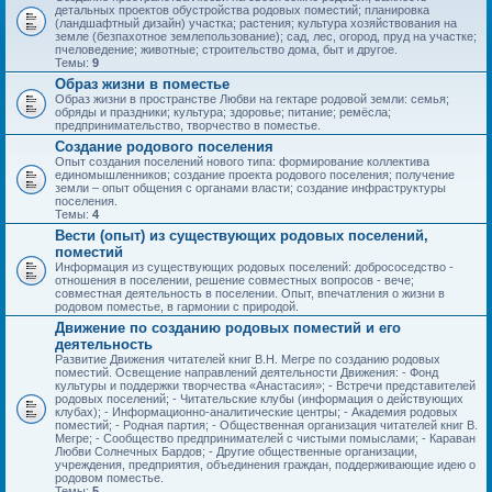
детальных проектов обустройства родовых поместий; планировка
(ландшафтный дизайн) участка; растения; культура хозяйствования на
земле (безпахотное землепользование); сад, лес, огород, пруд на участке;
пчеловедение; животные; строительство дома, быт и другое.
Темы:
9
Образ жизни в поместье
Образ жизни в пространстве Любви на гектаре родовой земли: семья;
обряды и праздники; культура; здоровье; питание; ремёсла;
предпринимательство, творчество в поместье.
Создание родового поселения
Опыт создания поселений нового типа: формирование коллектива
единомышленников; создание проекта родового поселения; получение
земли – опыт общения с органами власти; создание инфраструктуры
поселения.
Темы:
4
Вести (опыт) из существующих родовых поселений,
поместий
Информация из существующих родовых поселений: добрососедство -
отношения в поселении, решение совместных вопросов - вече;
совместная деятельность в поселении. Опыт, впечатления о жизни в
родовом поместье, в гармонии с природой.
Движение по созданию родовых поместий и его
деятельность
Развитие Движения читателей книг В.Н. Мегре по созданию родовых
поместий. Освещение направлений деятельности Движения: - Фонд
культуры и поддержки творчества «Анастасия»; - Встречи представителей
родовых поселений; - Читательские клубы (информация о действующих
клубах); - Информационно-аналитические центры; - Академия родовых
поместий; - Родная партия; - Общественная организация читателей книг В.
Мегре; - Сообщество предпринимателей с чистыми помыслами; - Караван
Любви Солнечных Бардов; - Другие общественные организации,
учреждения, предприятия, объединения граждан, поддерживающие идею о
родовом поместье.
Темы:
5