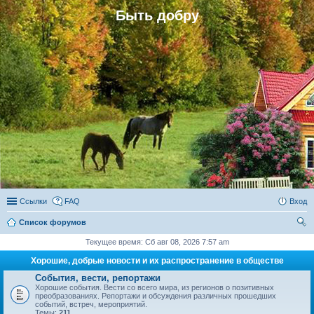
Быть добру
Ссылки
FAQ
Вход
Список форумов
ои
Текущее время: Сб авг 08, 2026 7:57 am
ск
Хорошие, добрые новости и их распространение в обществе
События, вести, репортажи
Хорошие события. Вести со всего мира, из регионов о позитивных
преобразованиях. Репортажи и обсуждения различных прошедших
событий, встреч, мероприятий.
Темы:
211