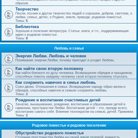
образов.
Творчество
Песни, поэзия и другое творчество людей о хорошем, добром, светлом, о
любви, семье, детях, о Родине, земле, природе, родовом поместье.
Темы:
5
Библиотека
Хорошая и полезная литература. Статьи, книги, и т.п., поддерживающие
идею о родовом поместье.
Темы:
8
Любовь и семья
Энергия Любви. Любовь и человек
Понимание энергии Любви, почему приходит и уходит Любовь.
Как найти свою вторую половину
Как найти близкого по духу человека. Возвращение обрядов и праздников,
способных помочь каждому человеку свою вторую половину отыскать.
Как сохранить навечно в семье любовь
Союз двоих. Отношения в семье. Возвращение народу образ жизни и
обрядов, способных навечно в семьях сохранять любовь.
Темы:
2
Рождение и воспитание счастливых детей
Зачатие, вынашивание, рождение, воспитание и образование детей в
гармонии, пространстве Любви. Воспитание детей – это, прежде всего,
воспитание самого себя. Влияние технократии на семью, детей. Прививки.
Темы:
2
Родовое поместье и родовое поселение
Обустройство родового поместья
Создание пространства Любви на своей земле родовой; важность