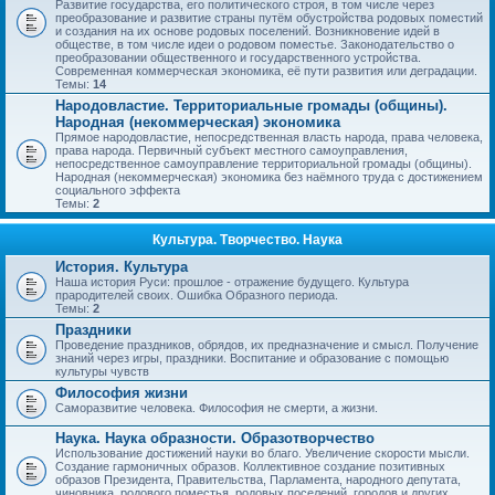
Развитие государства, его политического строя, в том числе через
преобразование и развитие страны путём обустройства родовых поместий
и создания на их основе родовых поселений. Возникновение идей в
обществе, в том числе идеи о родовом поместье. Законодательство о
преобразовании общественного и государственного устройства.
Современная коммерческая экономика, её пути развития или деградации.
Темы:
14
Народовластие. Территориальные громады (общины).
Народная (некоммерческая) экономика
Прямое народовластие, непосредственная власть народа, права человека,
права народа. Первичный субъект местного самоуправления,
непосредственное самоуправление территориальной громады (общины).
Народная (некоммерческая) экономика без наёмного труда с достижением
социального эффекта
Темы:
2
Культура. Творчество. Наука
История. Культура
Наша история Руси: прошлое - отражение будущего. Культура
прародителей своих. Ошибка Образного периода.
Темы:
2
Праздники
Проведение праздников, обрядов, их предназначение и смысл. Получение
знаний через игры, праздники. Воспитание и образование с помощью
культуры чувств
Философия жизни
Саморазвитие человека. Философия не смерти, а жизни.
Наука. Наука образности. Образотворчество
Использование достижений науки во благо. Увеличение скорости мысли.
Создание гармоничных образов. Коллективное создание позитивных
образов Президента, Правительства, Парламента, народного депутата,
чиновника, родового поместья, родовых поселений, городов и других