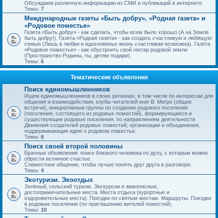
Обсуждаем различную информацию из СМИ и публикаций в интернете.
Темы:
7
Международные газеты «Быть добру», «Родная газета» и
«Родовое поместье»
Газета «Быть добру» - как сделать, чтобы всем было хорошо (А на Земле
быть добру!). Газета «Родная газета» - как создать счастливую и любящую
семью (Лишь в любви и вдохновенье жизнь счастливая возможна). Газета
«Родовое поместье» - как обустроить свой гектар родовой земли
(Пространство Родины, ты, детям подари).
Темы:
6
Тематические объявления
Поиск единомышленников
Ищем единомышленников в своих регионах, в том числе по интересам для
общения и взаимодействия, клубы читателей книг В. Мегре (общие
встречи), инициативные группы по созданию родового поселения
(поселения, состоящего из родовых поместий), формирующиеся и
существующие родовые поселения, по направлениям деятельности
Движения создателей родовых поместий; организации и объединения,
поддерживающие идею о родовом поместье.
Темы:
6
Поиск своей второй половины
Брачные объявления: поиск близкого человека по духу, с которым можно
обрести истинное счастье.
Совместное общение, чтобы лучше понять друг друга в разговоре.
Темы:
4
Экотуризм. Экоотдых
Зелёный, сельский туризм. Экскурсии в живописные,
достопримечательные места. Места отдыха (курортные и
оздоровительные места). Поездки по святым местам. Маршруты. Поездки
в родовые поселения (по приглашению жителей поместий).
Темы:
10