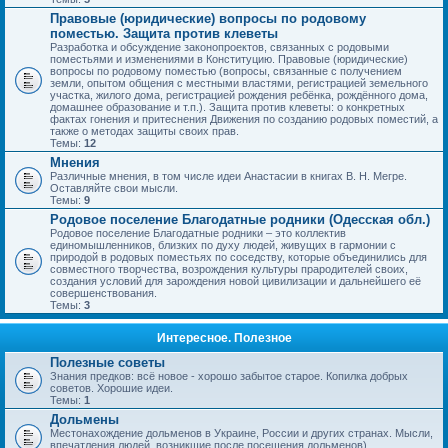
Правовые (юридические) вопросы по родовому
поместью. Защита против клеветы
Разработка и обсуждение законопроектов, связанных с родовыми
поместьями и изменениями в Конституцию. Правовые (юридические)
вопросы по родовому поместью (вопросы, связанные с получением
земли, опытом общения с местными властями, регистрацией земельного
участка, жилого дома, регистрацией рождения ребёнка, рождённого дома,
домашнее образование и т.п.). Защита против клеветы: о конкретных
фактах гонения и притеснения Движения по созданию родовых поместий, а
также о методах защиты своих прав.
Темы:
12
Мнения
Различные мнения, в том числе идеи Анастасии в книгах В. Н. Мегре.
Оставляйте свои мысли.
Темы:
9
Родовое поселение Благодатные родники (Одесская обл.)
Родовое поселение Благодатные родники – это коллектив
единомышленников, близких по духу людей, живущих в гармонии с
природой в родовых поместьях по соседству, которые объединились для
совместного творчества, возрождения культуры прародителей своих,
создания условий для зарождения новой цивилизации и дальнейшего её
совершенствования.
Темы:
3
Интересное. Полезное
Полезные советы
Знания предков: всё новое - хорошо забытое старое. Копилка добрых
советов. Хорошие идеи.
Темы:
1
Дольмены
Местонахождение дольменов в Украине, России и других странах. Мысли,
впечатления людей, возникшие после посещения дольменов).