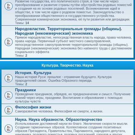
Развитие государства, его политического строя, в том числе через
преобразование и развитие страны путём обустройства родовых поместий
и создания на их основе родовых поселений. Возникновение идей в
обществе, в том числе идеи о родовом поместье. Законодательство о
преобразовании общественного и государственного устройства.
Современная коммерческая экономика, её пути развития или деградации.
Темы:
14
Народовластие. Территориальные громады (общины).
Народная (некоммерческая) экономика
Прямое народовластие, непосредственная власть народа, права человека,
права народа. Первичный субъект местного самоуправления,
непосредственное самоуправление территориальной громады (общины).
Народная (некоммерческая) экономика без наёмного труда с достижением
социального эффекта
Темы:
2
Культура. Творчество. Наука
История. Культура
Наша история Руси: прошлое - отражение будущего. Культура
прародителей своих. Ошибка Образного периода.
Темы:
2
Праздники
Проведение праздников, обрядов, их предназначение и смысл. Получение
знаний через игры, праздники. Воспитание и образование с помощью
культуры чувств
Философия жизни
Саморазвитие человека. Философия не смерти, а жизни.
Наука. Наука образности. Образотворчество
Использование достижений науки во благо. Увеличение скорости мысли.
Создание гармоничных образов. Коллективное создание позитивных
образов Президента, Правительства, Парламента, народного депутата,
чиновника, родового поместья, родовых поселений, городов и других