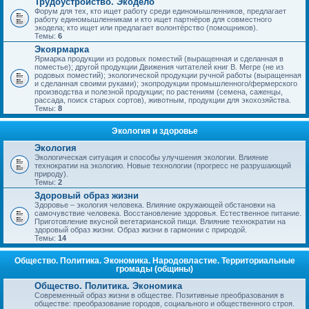
Трудоустройство. Экодело
Форум для тех, кто ищет работу среди единомышленников, предлагает
работу единомышленникам и кто ищет партнёров для совместного
экодела; кто ищет или предлагает волонтёрство (помощников).
Темы:
6
Экоярмарка
Ярмарка продукции из родовых поместий (выращенная и сделанная в
поместье); другой продукции Движения читателей книг В. Мегре (не из
родовых поместий); экологической продукции ручной работы (выращенная
и сделанная своими руками); экопродукции промышленного/фермерского
производства и полезной продукции; по растениям (семена, саженцы,
рассада, поиск старых сортов), животным, продукции для экохозяйства.
Темы:
8
Экология и здоровье
Экология
Экологическая ситуация и способы улучшения экологии. Влияние
технократии на экологию. Новые технологии (прогресс не разрушающий
природу).
Темы:
2
Здоровый образ жизни
Здоровье – экология человека. Влияние окружающей обстановки на
самочувствие человека. Восстановление здоровья. Естественное питание.
Приготовление вкусной вегетарианской пищи. Влияние технократии на
здоровый образ жизни. Образ жизни в гармонии с природой.
Темы:
14
Общество. Политика. Экономика. Народовластие. Территориальные
громады (общины)
Общество. Политика. Экономика
Современный образ жизни в обществе. Позитивные преобразования в
обществе: преобразование городов, социального и общественного строя.