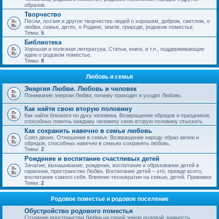
образов.
Творчество
Песни, поэзия и другое творчество людей о хорошем, добром, светлом, о
любви, семье, детях, о Родине, земле, природе, родовом поместье.
Темы:
5
Библиотека
Хорошая и полезная литература. Статьи, книги, и т.п., поддерживающие
идею о родовом поместье.
Темы:
8
Любовь и семья
Энергия Любви. Любовь и человек
Понимание энергии Любви, почему приходит и уходит Любовь.
Как найти свою вторую половину
Как найти близкого по духу человека. Возвращение обрядов и праздников,
способных помочь каждому человеку свою вторую половину отыскать.
Как сохранить навечно в семье любовь
Союз двоих. Отношения в семье. Возвращение народу образ жизни и
обрядов, способных навечно в семьях сохранять любовь.
Темы:
2
Рождение и воспитание счастливых детей
Зачатие, вынашивание, рождение, воспитание и образование детей в
гармонии, пространстве Любви. Воспитание детей – это, прежде всего,
воспитание самого себя. Влияние технократии на семью, детей. Прививки.
Темы:
2
Родовое поместье и родовое поселение
Обустройство родового поместья
Создание пространства Любви на своей земле родовой; важность