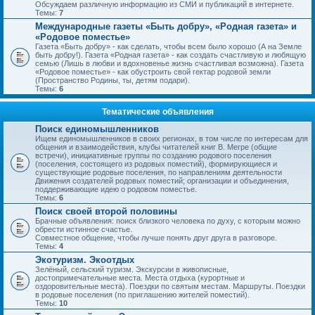
Обсуждаем различную информацию из СМИ и публикаций в интернете.
Темы:
7
Международные газеты «Быть добру», «Родная газета» и
«Родовое поместье»
Газета «Быть добру» - как сделать, чтобы всем было хорошо (А на Земле
быть добру!). Газета «Родная газета» - как создать счастливую и любящую
семью (Лишь в любви и вдохновенье жизнь счастливая возможна). Газета
«Родовое поместье» - как обустроить свой гектар родовой земли
(Пространство Родины, ты, детям подари).
Темы:
6
Тематические объявления
Поиск единомышленников
Ищем единомышленников в своих регионах, в том числе по интересам для
общения и взаимодействия, клубы читателей книг В. Мегре (общие
встречи), инициативные группы по созданию родового поселения
(поселения, состоящего из родовых поместий), формирующиеся и
существующие родовые поселения, по направлениям деятельности
Движения создателей родовых поместий; организации и объединения,
поддерживающие идею о родовом поместье.
Темы:
6
Поиск своей второй половины
Брачные объявления: поиск близкого человека по духу, с которым можно
обрести истинное счастье.
Совместное общение, чтобы лучше понять друг друга в разговоре.
Темы:
4
Экотуризм. Экоотдых
Зелёный, сельский туризм. Экскурсии в живописные,
достопримечательные места. Места отдыха (курортные и
оздоровительные места). Поездки по святым местам. Маршруты. Поездки
в родовые поселения (по приглашению жителей поместий).
Темы:
10