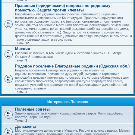
Правовые (юридические) вопросы по родовому
поместью. Защита против клеветы
Разработка и обсуждение законопроектов, связанных с родовыми
поместьями и изменениями в Конституцию. Правовые (юридические)
вопросы по родовому поместью (вопросы, связанные с получением
земли, опытом общения с местными властями, регистрацией земельного
участка, жилого дома, регистрацией рождения ребёнка, рождённого дома,
домашнее образование и т.п.). Защита против клеветы: о конкретных
фактах гонения и притеснения Движения по созданию родовых поместий, а
также о методах защиты своих прав.
Темы:
12
Мнения
Различные мнения, в том числе идеи Анастасии в книгах В. Н. Мегре.
Оставляйте свои мысли.
Темы:
9
Родовое поселение Благодатные родники (Одесская обл.)
Родовое поселение Благодатные родники – это коллектив
единомышленников, близких по духу людей, живущих в гармонии с
природой в родовых поместьях по соседству, которые объединились для
совместного творчества, возрождения культуры прародителей своих,
создания условий для зарождения новой цивилизации и дальнейшего её
совершенствования.
Темы:
3
Интересное. Полезное
Полезные советы
Знания предков: всё новое - хорошо забытое старое. Копилка добрых
советов. Хорошие идеи.
Темы:
1
Дольмены
Местонахождение дольменов в Украине, России и других странах. Мысли,
впечатления людей, возникшие после посещения дольменов).