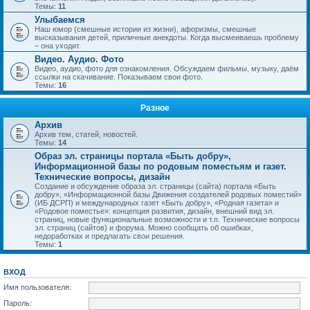
Темы:
11
Улыбаемся
Наш юмор (смешные истории из жизни), афоризмы, смешные
высказывания детей, приличные анекдоты. Когда высмеиваешь проблему
– она уходит.
Видео. Аудио. Фото
Видео, аудио, фото для ознакомления. Обсуждаем фильмы, музыку, даём
ссылки на скачивание. Показываем свои фото.
Темы:
16
Разное
Архив
Архив тем, статей, новостей.
Темы:
14
Образ эл. страницы портала «Быть добру»,
Информационной базы по родовым поместьям и газет.
Технические вопросы, дизайн
Создание и обсуждение образа эл. страницы (сайта) портала «Быть
добру», «Информационной базы Движения создателей родовых поместий»
(ИБ ДСРП) и международных газет «Быть добру», «Родная газета» и
«Родовое поместье»: концепция развития, дизайн, внешний вид эл.
страниц, новые функциональные возможности и т.п. Технические вопросы
эл. страниц (сайтов) и форума. Можно сообщать об ошибках,
недоработках и предлагать свои решения.
Темы:
1
ВХОД
Имя пользователя:
Пароль: