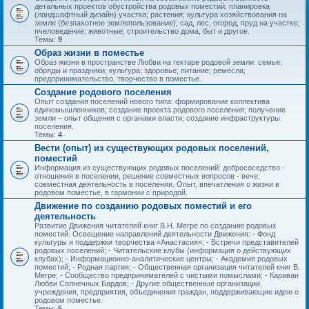
детальных проектов обустройства родовых поместий; планировка
(ландшафтный дизайн) участка; растения; культура хозяйствования на
земле (безпахотное землепользование); сад, лес, огород, пруд на участке;
пчеловедение; животные; строительство дома, быт и другое.
Темы:
9
Образ жизни в поместье
Образ жизни в пространстве Любви на гектаре родовой земли: семья;
обряды и праздники; культура; здоровье; питание; ремёсла;
предпринимательство, творчество в поместье.
Создание родового поселения
Опыт создания поселений нового типа: формирование коллектива
единомышленников; создание проекта родового поселения; получение
земли – опыт общения с органами власти; создание инфраструктуры
поселения.
Темы:
4
Вести (опыт) из существующих родовых поселений,
поместий
Информация из существующих родовых поселений: добрососедство -
отношения в поселении, решение совместных вопросов - вече;
совместная деятельность в поселении. Опыт, впечатления о жизни в
родовом поместье, в гармонии с природой.
Движение по созданию родовых поместий и его
деятельность
Развитие Движения читателей книг В.Н. Мегре по созданию родовых
поместий. Освещение направлений деятельности Движения: - Фонд
культуры и поддержки творчества «Анастасия»; - Встречи представителей
родовых поселений; - Читательские клубы (информация о действующих
клубах); - Информационно-аналитические центры; - Академия родовых
поместий; - Родная партия; - Общественная организация читателей книг В.
Мегре; - Сообщество предпринимателей с чистыми помыслами; - Караван
Любви Солнечных Бардов; - Другие общественные организации,
учреждения, предприятия, объединения граждан, поддерживающие идею о
родовом поместье.
Темы:
5