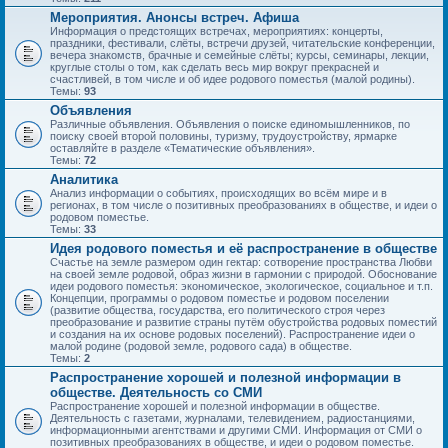
Мероприятия. Анонсы встреч. Афиша
Информация о предстоящих встречах, мероприятиях: концерты,
праздники, фестивали, слёты, встречи друзей, читательские конференции,
вечера знакомств, брачные и семейные слёты; курсы, семинары, лекции,
круглые столы о том, как сделать весь мир вокруг прекрасней и
счастливей, в том числе и об идее родового поместья (малой родины).
Темы:
93
Объявления
Различные объявления. Объявления о поиске единомышленников, по
поиску своей второй половины, туризму, трудоустройству, ярмарке
оставляйте в разделе «Тематические объявления».
Темы:
72
Аналитика
Анализ информации о событиях, происходящих во всём мире и в
регионах, в том числе о позитивных преобразованиях в обществе, и идеи о
родовом поместье.
Темы:
33
Идея родового поместья и её распространение в обществе
Счастье на земле размером один гектар: сотворение пространства Любви
на своей земле родовой, образ жизни в гармонии с природой. Обоснование
идеи родового поместья: экономическое, экологическое, социальное и т.п.
Концепции, программы о родовом поместье и родовом поселении
(развитие общества, государства, его политического строя через
преобразование и развитие страны путём обустройства родовых поместий
и создания на их основе родовых поселений). Распространение идеи о
малой родине (родовой земле, родового сада) в обществе.
Темы:
2
Распространение хорошей и полезной информации в
обществе. Деятельность со СМИ
Распространение хорошей и полезной информации в обществе.
Деятельность с газетами, журналами, телевидением, радиостанциями,
информационными агентствами и другими СМИ. Информация от СМИ о
позитивных преобразованиях в обществе, и идеи о родовом поместье.