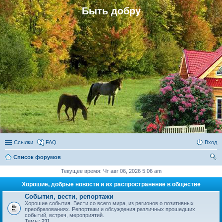
Быть добру
Ссылки
FAQ
Вход
Список форумов
ои
Текущее время: Чт авг 06, 2026 5:06 am
ск
Хорошие, добрые новости и их распространение в обществе
События, вести, репортажи
Хорошие события. Вести со всего мира, из регионов о позитивных
преобразованиях. Репортажи и обсуждения различных прошедших
событий, встреч, мероприятий.
Темы:
211