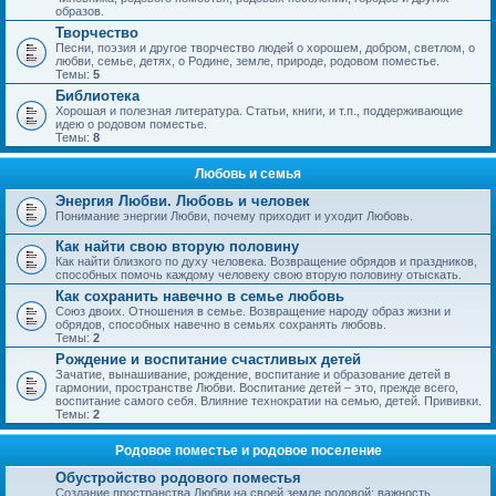
образов.
Творчество
Песни, поэзия и другое творчество людей о хорошем, добром, светлом, о
любви, семье, детях, о Родине, земле, природе, родовом поместье.
Темы:
5
Библиотека
Хорошая и полезная литература. Статьи, книги, и т.п., поддерживающие
идею о родовом поместье.
Темы:
8
Любовь и семья
Энергия Любви. Любовь и человек
Понимание энергии Любви, почему приходит и уходит Любовь.
Как найти свою вторую половину
Как найти близкого по духу человека. Возвращение обрядов и праздников,
способных помочь каждому человеку свою вторую половину отыскать.
Как сохранить навечно в семье любовь
Союз двоих. Отношения в семье. Возвращение народу образ жизни и
обрядов, способных навечно в семьях сохранять любовь.
Темы:
2
Рождение и воспитание счастливых детей
Зачатие, вынашивание, рождение, воспитание и образование детей в
гармонии, пространстве Любви. Воспитание детей – это, прежде всего,
воспитание самого себя. Влияние технократии на семью, детей. Прививки.
Темы:
2
Родовое поместье и родовое поселение
Обустройство родового поместья
Создание пространства Любви на своей земле родовой; важность