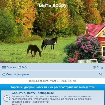
Быть добру
Ссылки
FAQ
Вход
Список форумов
ои
Текущее время: Пт авг 07, 2026 4:28 pm
ск
Хорошие, добрые новости и их распространение в обществе
События, вести, репортажи
Хорошие события. Вести со всего мира, из регионов о позитивных
преобразованиях. Репортажи и обсуждения различных прошедших
событий, встреч, мероприятий.
Темы:
211