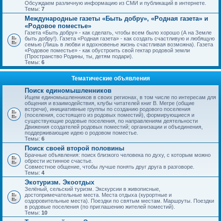
Обсуждаем различную информацию из СМИ и публикаций в интернете.
Темы:
7
Международные газеты «Быть добру», «Родная газета» и
«Родовое поместье»
Газета «Быть добру» - как сделать, чтобы всем было хорошо (А на Земле
быть добру!). Газета «Родная газета» - как создать счастливую и любящую
семью (Лишь в любви и вдохновенье жизнь счастливая возможна). Газета
«Родовое поместье» - как обустроить свой гектар родовой земли
(Пространство Родины, ты, детям подари).
Темы:
6
Тематические объявления
Поиск единомышленников
Ищем единомышленников в своих регионах, в том числе по интересам для
общения и взаимодействия, клубы читателей книг В. Мегре (общие
встречи), инициативные группы по созданию родового поселения
(поселения, состоящего из родовых поместий), формирующиеся и
существующие родовые поселения, по направлениям деятельности
Движения создателей родовых поместий; организации и объединения,
поддерживающие идею о родовом поместье.
Темы:
6
Поиск своей второй половины
Брачные объявления: поиск близкого человека по духу, с которым можно
обрести истинное счастье.
Совместное общение, чтобы лучше понять друг друга в разговоре.
Темы:
4
Экотуризм. Экоотдых
Зелёный, сельский туризм. Экскурсии в живописные,
достопримечательные места. Места отдыха (курортные и
оздоровительные места). Поездки по святым местам. Маршруты. Поездки
в родовые поселения (по приглашению жителей поместий).
Темы:
10