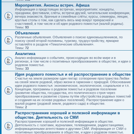
Мероприятия. Анонсы встреч. Афиша
Информация о предстоящих встречах, мероприятиях: концерты,
праздники, фестивали, слёты, встречи друзей, читательские конференции,
вечера знакомств, брачные и семейные слёты; курсы, семинары, лекции,
круглые столы о том, как сделать весь мир вокруг прекрасней и
счастливей, в том числе и об идее родового поместья (малой родины).
Темы:
93
Объявления
Различные объявления. Объявления о поиске единомышленников, по
поиску своей второй половины, туризму, трудоустройству, ярмарке
оставляйте в разделе «Тематические объявления».
Темы:
72
Аналитика
Анализ информации о событиях, происходящих во всём мире и в
регионах, в том числе о позитивных преобразованиях в обществе, и идеи о
родовом поместье.
Темы:
33
Идея родового поместья и её распространение в обществе
Счастье на земле размером один гектар: сотворение пространства Любви
на своей земле родовой, образ жизни в гармонии с природой. Обоснование
идеи родового поместья: экономическое, экологическое, социальное и т.п.
Концепции, программы о родовом поместье и родовом поселении
(развитие общества, государства, его политического строя через
преобразование и развитие страны путём обустройства родовых поместий
и создания на их основе родовых поселений). Распространение идеи о
малой родине (родовой земле, родового сада) в обществе.
Темы:
2
Распространение хорошей и полезной информации в
обществе. Деятельность со СМИ
Распространение хорошей и полезной информации в обществе.
Деятельность с газетами, журналами, телевидением, радиостанциями,
информационными агентствами и другими СМИ. Информация от СМИ о
позитивных преобразованиях в обществе, и идеи о родовом поместье.