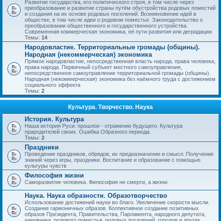
Развитие государства, его политического строя, в том числе через
преобразование и развитие страны путём обустройства родовых поместий
и создания на их основе родовых поселений. Возникновение идей в
обществе, в том числе идеи о родовом поместье. Законодательство о
преобразовании общественного и государственного устройства.
Современная коммерческая экономика, её пути развития или деградации.
Темы:
14
Народовластие. Территориальные громады (общины).
Народная (некоммерческая) экономика
Прямое народовластие, непосредственная власть народа, права человека,
права народа. Первичный субъект местного самоуправления,
непосредственное самоуправление территориальной громады (общины).
Народная (некоммерческая) экономика без наёмного труда с достижением
социального эффекта
Темы:
2
Культура. Творчество. Наука
История. Культура
Наша история Руси: прошлое - отражение будущего. Культура
прародителей своих. Ошибка Образного периода.
Темы:
2
Праздники
Проведение праздников, обрядов, их предназначение и смысл. Получение
знаний через игры, праздники. Воспитание и образование с помощью
культуры чувств
Философия жизни
Саморазвитие человека. Философия не смерти, а жизни.
Наука. Наука образности. Образотворчество
Использование достижений науки во благо. Увеличение скорости мысли.
Создание гармоничных образов. Коллективное создание позитивных
образов Президента, Правительства, Парламента, народного депутата,
чиновника, родового поместья, родовых поселений, городов и других