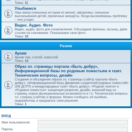
Темы:
11
Улыбаемся
Наш юмор (смешные истории из жизни), афоризмы, смешные
высказывания детей, приличные анекдоты. Когда высмеиваешь проблему
– она уходит.
Видео. Аудио. Фото
Видео, аудио, фото для ознакомления. Обсуждаем фильмы, музыку, даём
ссылки на скачивание. Показываем свои фото.
Темы:
16
Разное
Архив
Архив тем, статей, новостей.
Темы:
14
Образ эл. страницы портала «Быть добру»,
Информационной базы по родовым поместьям и газет.
Технические вопросы, дизайн
Создание и обсуждение образа эл. страницы (сайта) портала «Быть
добру», «Информационной базы Движения создателей родовых поместий»
(ИБ ДСРП) и международных газет «Быть добру», «Родная газета» и
«Родовое поместье»: концепция развития, дизайн, внешний вид эл.
страниц, новые функциональные возможности и т.п. Технические вопросы
эл. страниц (сайтов) и форума. Можно сообщать об ошибках,
недоработках и предлагать свои решения.
Темы:
1
ВХОД
Имя пользователя:
Пароль: