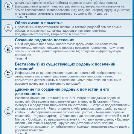
детальных проектов обустройства родовых поместий; планировка
(ландшафтный дизайн) участка; растения; культура хозяйствования на
земле (безпахотное землепользование); сад, лес, огород, пруд на участке;
пчеловедение; животные; строительство дома, быт и другое.
Темы:
9
Образ жизни в поместье
Образ жизни в пространстве Любви на гектаре родовой земли: семья;
обряды и праздники; культура; здоровье; питание; ремёсла;
предпринимательство, творчество в поместье.
Создание родового поселения
Опыт создания поселений нового типа: формирование коллектива
единомышленников; создание проекта родового поселения; получение
земли – опыт общения с органами власти; создание инфраструктуры
поселения.
Темы:
4
Вести (опыт) из существующих родовых поселений,
поместий
Информация из существующих родовых поселений: добрососедство -
отношения в поселении, решение совместных вопросов - вече;
совместная деятельность в поселении. Опыт, впечатления о жизни в
родовом поместье, в гармонии с природой.
Движение по созданию родовых поместий и его
деятельность
Развитие Движения читателей книг В.Н. Мегре по созданию родовых
поместий. Освещение направлений деятельности Движения: - Фонд
культуры и поддержки творчества «Анастасия»; - Встречи представителей
родовых поселений; - Читательские клубы (информация о действующих
клубах); - Информационно-аналитические центры; - Академия родовых
поместий; - Родная партия; - Общественная организация читателей книг В.
Мегре; - Сообщество предпринимателей с чистыми помыслами; - Караван
Любви Солнечных Бардов; - Другие общественные организации,
учреждения, предприятия, объединения граждан, поддерживающие идею о
родовом поместье.
Темы:
5