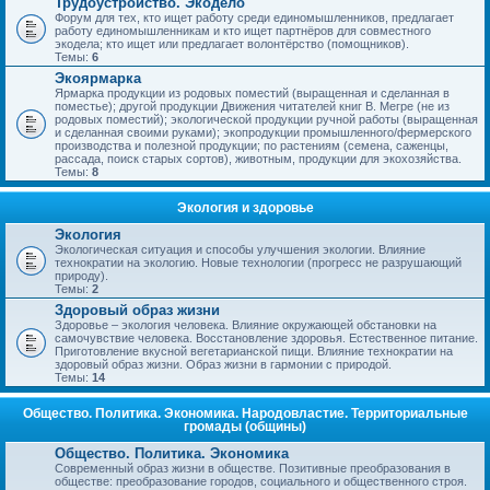
Трудоустройство. Экодело
Форум для тех, кто ищет работу среди единомышленников, предлагает
работу единомышленникам и кто ищет партнёров для совместного
экодела; кто ищет или предлагает волонтёрство (помощников).
Темы:
6
Экоярмарка
Ярмарка продукции из родовых поместий (выращенная и сделанная в
поместье); другой продукции Движения читателей книг В. Мегре (не из
родовых поместий); экологической продукции ручной работы (выращенная
и сделанная своими руками); экопродукции промышленного/фермерского
производства и полезной продукции; по растениям (семена, саженцы,
рассада, поиск старых сортов), животным, продукции для экохозяйства.
Темы:
8
Экология и здоровье
Экология
Экологическая ситуация и способы улучшения экологии. Влияние
технократии на экологию. Новые технологии (прогресс не разрушающий
природу).
Темы:
2
Здоровый образ жизни
Здоровье – экология человека. Влияние окружающей обстановки на
самочувствие человека. Восстановление здоровья. Естественное питание.
Приготовление вкусной вегетарианской пищи. Влияние технократии на
здоровый образ жизни. Образ жизни в гармонии с природой.
Темы:
14
Общество. Политика. Экономика. Народовластие. Территориальные
громады (общины)
Общество. Политика. Экономика
Современный образ жизни в обществе. Позитивные преобразования в
обществе: преобразование городов, социального и общественного строя.