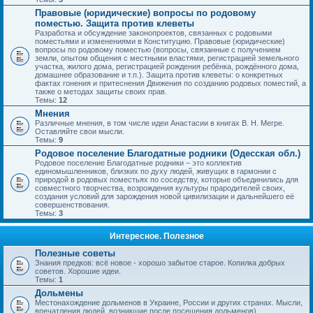
Правовые (юридические) вопросы по родовому
поместью. Защита против клеветы
Разработка и обсуждение законопроектов, связанных с родовыми
поместьями и изменениями в Конституцию. Правовые (юридические)
вопросы по родовому поместью (вопросы, связанные с получением
земли, опытом общения с местными властями, регистрацией земельного
участка, жилого дома, регистрацией рождения ребёнка, рождённого дома,
домашнее образование и т.п.). Защита против клеветы: о конкретных
фактах гонения и притеснения Движения по созданию родовых поместий, а
также о методах защиты своих прав.
Темы:
12
Мнения
Различные мнения, в том числе идеи Анастасии в книгах В. Н. Мегре.
Оставляйте свои мысли.
Темы:
9
Родовое поселение Благодатные родники (Одесская обл.)
Родовое поселение Благодатные родники – это коллектив
единомышленников, близких по духу людей, живущих в гармонии с
природой в родовых поместьях по соседству, которые объединились для
совместного творчества, возрождения культуры прародителей своих,
создания условий для зарождения новой цивилизации и дальнейшего её
совершенствования.
Темы:
3
Интересное. Полезное
Полезные советы
Знания предков: всё новое - хорошо забытое старое. Копилка добрых
советов. Хорошие идеи.
Темы:
1
Дольмены
Местонахождение дольменов в Украине, России и других странах. Мысли,
впечатления людей, возникшие после посещения дольменов).