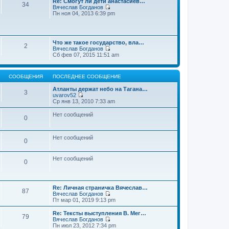
Re: Смогут ли дети анастасиев…
с
и
е
34
о
Вячеслав Богданов
л
к
н
о
П
Пн ноя 04, 2013 6:39 pm
е
п
и
б
е
д
о
ю
щ
р
н
с
е
е
е
л
н
й
м
е
и
Что же такое государство, вла…
т
у
2
д
ю
Вячеслав Богданов
и
с
н
П
Сб фев 07, 2015 11:51 am
к
о
е
е
п
о
м
р
о
б
у
е
с
щ
с
СООБЩЕНИЯ
ПОСЛЕДНЕЕ СООБЩЕНИЕ
й
л
е
о
т
е
н
о
Атланты держат небо на Тагана…
и
3
д
и
б
uvarov52
к
н
ю
П
щ
Ср янв 13, 2010 7:33 am
п
е
е
е
о
м
р
н
Нет сообщений
с
у
0
е
и
л
с
й
ю
е
о
т
д
о
и
Нет сообщений
н
0
б
к
е
щ
п
м
е
о
у
Нет сообщений
н
0
с
с
и
л
о
ю
е
о
д
б
н
Re: Личная страничка Вячеслав…
щ
87
е
Вячеслав Богданов
е
м
П
Пт мар 01, 2019 9:13 pm
н
у
е
и
с
р
Re: Тексты выступления В. Мег…
ю
79
о
е
Вячеслав Богданов
о
й
П
Пн июл 23, 2012 7:34 pm
б