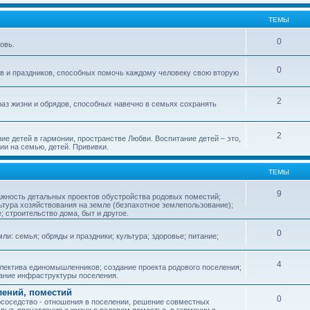
ТЕМЫ
0
овь.
0
ов и праздников, способных помочь каждому человеку свою вторую
2
аз жизни и обрядов, способных навечно в семьях сохранять
2
ие детей в гармонии, пространстве Любви. Воспитание детей – это,
ии на семью, детей. Прививки.
ТЕМЫ
9
ажность детальных проектов обустройства родовых поместий;
ьтура хозяйствования на земле (безпахотное землепользование);
е; строительство дома, быт и другое.
0
ли: семья; обряды и праздники; культура; здоровье; питание;
4
лектива единомышленников; создание проекта родового поселения;
дание инфраструктуры поселения.
лений, поместий
0
соседство - отношения в поселении, решение совместных
пыт, впечатления о жизни в родовом поместье, в гармонии с