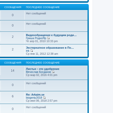
т
е
щ
и
р
е
к
е
СООБЩЕНИЯ
ПОСЛЕДНЕЕ СООБЩЕНИЕ
н
п
й
и
о
т
Нет сообщений
0
ю
с
и
л
к
е
п
Нет сообщений
д
о
0
н
с
е
л
м
е
Видеообращение к будущим роди…
2
у
д
Гриша РодноЯр
с
н
П
Чт апр 01, 2010 10:33 pm
о
е
е
о
м
р
Экстернатное образование в По…
б
2
у
е
ink
щ
с
й
П
Ср янв 11, 2012 12:38 am
е
о
т
е
н
о
и
р
и
б
к
е
СООБЩЕНИЯ
ПОСЛЕДНЕЕ СООБЩЕНИЕ
ю
щ
п
й
е
о
т
Листья – это удобрение
14
н
с
и
Вячеслав Богданов
и
л
к
П
Ср мар 02, 2016 4:01 pm
ю
е
п
е
д
о
р
н
Нет сообщений
с
е
0
е
л
й
м
е
т
у
д
и
Re: Arkaim.se
с
н
к
6
biogeniy2018
о
е
п
П
Ср июн 06, 2018 2:57 pm
о
м
о
е
б
у
с
р
Нет сообщений
щ
с
л
0
е
е
о
е
й