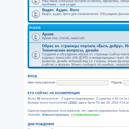
Наш юмор (смешные истории из жизни), афоризмы, смеш
проблему – она уходит.
Видео. Аудио. Фото
Видео, аудио, фото для ознакомления. Обсуждаем фильмы
РАЗНОЕ
Архив
Архив тем, статей, новостей.
Образ эл. страницы портала «Быть добру», 
Технические вопросы, дизайн
Создание и обсуждение образа эл. страницы (сайта) пор
родовых поместий» (ИБ ДСРП) и международных газет «Бы
развития, дизайн, внешний вид эл. страниц, новые функци
(сайтов) и форума. Можно сообщать об ошибках, недорабо
ВХОД
Имя пользователя:
Пароль:
КТО СЕЙЧАС НА КОНФЕРЕНЦИИ
Всего
42
посетителя :: 0 зарегистрированных, 0 скрытых и 42 гостя
Больше всего посетителей (
2162
) здесь было Пн авг 08, 2016 4:54 a
Зарегистрированные пользователи: нет зарегистрированных польз
Легенда:
Администраторы
,
Супермодераторы
ДНИ РОЖДЕНИЯ