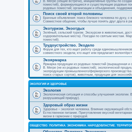
В. Мегре (общие встречи), инициативные группы по созда
поместий), формирующиеся и существующие родовые пос
родовых поместий; организации и объединения, поддерж
Поиск своей второй половины
Брачные объявления: поиск близкого человека по духу, с
Совместное общение, чтобы лучше понять друг друга в ра
Экотуризм. Экоотдых
Зелёный, сельский туризм. Экскурсии в живописные, дос
оздоровительные места). Поездки по святым местам. Ма
поместий).
Трудоустройство. Экодело
Форум для тех, кто ищет работу среди единомышленников
совместного экодела; кто ищет или предлагает волонтёрс
Экоярмарка
Ярмарка продукции из родовых поместий (выращенная и с
В. Мегре (не из родовых поместий); экологической проду
экопродукции промышленного/фермерского производства и
поиск старых сортов), животным, продукции для экохозяй
ЭКОЛОГИЯ И ЗДОРОВЬЕ
Экология
Экологическая ситуация и способы улучшения экологии. В
разрушающий природу).
Здоровый образ жизни
Здоровье – экология человека. Влияние окружающей обст
Естественное питание. Приготовление вкусной вегетариан
жизни в гармонии с природой.
ОБЩЕСТВО. ПОЛИТИКА. ЭКОНОМИКА. НАРОДОВЛАСТИЕ. ТЕРРИТ
Общество. Политика. Экономика