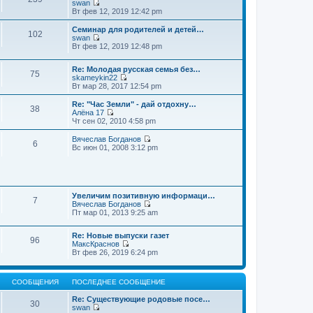
swan
П
Вт фев 12, 2019 12:42 pm
е
р
Семинар для родителей и детей…
102
е
swan
й
П
Вт фев 12, 2019 12:48 pm
т
е
и
р
к
Re: Молодая русская семья без…
е
75
п
skameykin22
й
П
о
Вт мар 28, 2017 12:54 pm
т
е
с
и
р
л
к
Re: "Час Земли" - дай отдохну…
38
е
е
п
Алёна 17
й
д
П
о
Чт сен 02, 2010 4:58 pm
т
н
е
с
и
е
р
л
Вячеслав Богданов
6
к
м
е
е
П
Вс июн 01, 2008 3:12 pm
п
у
й
д
е
о
с
т
н
р
с
о
и
е
е
л
о
к
м
й
е
б
п
у
т
д
щ
о
Увеличим позитивную информаци…
с
и
7
н
е
с
Вячеслав Богданов
о
к
е
н
П
л
Пт мар 01, 2013 9:25 am
о
п
м
и
е
е
б
о
у
ю
р
д
щ
с
Re: Новые выпуски газет
с
е
н
е
л
96
МаксКраснов
о
й
е
н
е
П
Вт фев 26, 2019 6:24 pm
о
т
м
и
д
е
б
и
у
ю
н
р
щ
к
с
е
е
е
п
о
м
СООБЩЕНИЯ
ПОСЛЕДНЕЕ СООБЩЕНИЕ
й
н
о
о
у
т
и
с
б
с
Re: Существующие родовые посе…
и
ю
30
л
щ
о
swan
к
е
е