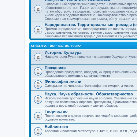
Современный образ жизни в обществе. Позитивные преобр
общественного строя. Развитие государства, его политиче
путём обустройства родовых поместий и создания на их о
числе идеи о родовом поместье. Законодательство о прео
Современная коммерческая экономика, её пути развития 
Народовластие. Территориальные громады (о
Прямое народовластие, непосредственная власть народа,
самоуправления, непосредственное самоуправление терр
экономика без наёмного труда с достижением социальног
КУЛЬТУРА. ТВОРЧЕСТВО. НАУКА
История. Культура
Наша история Руси: прошлое - отражение будущего. Куль
Праздники
Проведение праздников, обрядов, их предназначение и см
образование с помощью культуры чувств
Философия жизни
Саморазвитие человека. Философия не смерти, а жизни.
Наука. Наука образности. Образотворчество
Использование достижений науки во благо. Увеличение с
создание позитивных образов Президента, Правительства,
родовых поселений, городов и других образов.
Творчество
Песни, поэзия и другое творчество людей о хорошем, добр
родовом поместье.
Библиотека
Хорошая и полезная литература. Статьи, книги, и т.п., п