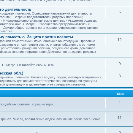
го деятельность
5
ию родовых поместий. Освещение направлений деятельности
тасия»; - Встречи представителей родовых поселений; -
; - Информационно-аналитические центры; - Академия родовых
читателей книг В. Мегре; - Сообщество предпринимателей с
- Другие общественные организации, учреждения, предприятия,
оместье.
му поместью. Защита против клеветы
12
родовыми поместьями и изменениями в Конституцию. Правовые
 связанные с получением земли, опытом общения с местными
, регистрацией рождения ребёнка, рождённого дома, домашнее
ых фактах гонения и притеснения Движения по созданию родовых
9
. Н. Мегре. Оставляйте свои мысли.
сская обл.)
3
 единомышленников, близких по духу людей, живущих в гармонии с
ъединились для совместного творчества, возрождения культуры
овой цивилизации и дальнейшего её совершенствования.
ТЕМЫ
1
илка добрых советов. Хорошие идеи.
11
странах. Мысли, впечатления людей, возникшие после посещения
0