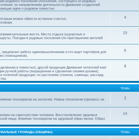
нию родового поселения (поселения, состоящего из родовых
еления, по направлениям деятельности Движения создателей
ивающие идею о родовом поместье.
4
 которым можно обрести истинное счастье.
зговоре.
10
топримечательные места. Места отдыха (курортные и
ршруты. Поездки в родовые поселения (по приглашению жителей
6
, предлагает работу единомышленникам и кто ищет партнёров для
тво (помощников).
8
деланная в поместье); другой продукции Движения читателей книг
кции ручной работы (выращенная и сделанная своими руками);
 полезной продукции; по растениям (семена, саженцы, рассада,
ства.
ТЕМЫ
2
лияние технократии на экологию. Новые технологии (прогресс не
14
ановки на самочувствие человека. Восстановление здоровья.
ской пищи. Влияние технократии на здоровый образ жизни. Образ
ОРИАЛЬНЫЕ ГРОМАДЫ (ОБЩИНЫ)
ТЕМЫ