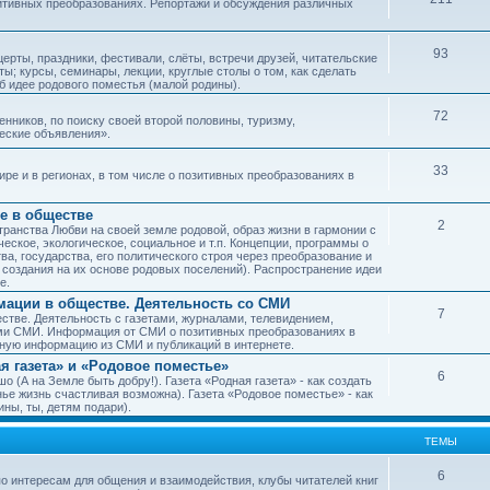
зитивных преобразованиях. Репортажи и обсуждения различных
93
рты, праздники, фестивали, слёты, встречи друзей, читательские
ы; курсы, семинары, лекции, круглые столы о том, как сделать
об идее родового поместья (малой родины).
72
ников, по поиску своей второй половины, туризму,
ческие объявления».
33
е и в регионах, в том числе о позитивных преобразованиях в
е в обществе
2
транства Любви на своей земле родовой, образ жизни в гармонии с
еское, экологическое, социальное и т.п. Концепции, программы о
а, государства, его политического строя через преобразование и
 создания на их основе родовых поселений). Распространение идеи
е.
ации в обществе. Деятельность со СМИ
7
тве. Деятельность с газетами, журналами, телевидением,
ми СМИ. Информация от СМИ о позитивных преобразованиях в
чную информацию из СМИ и публикаций в интернете.
я газета» и «Родовое поместье»
6
о (А на Земле быть добру!). Газета «Родная газета» - как создать
е жизнь счастливая возможна). Газета «Родовое поместье» - как
ны, ты, детям подари).
ТЕМЫ
6
о интересам для общения и взаимодействия, клубы читателей книг