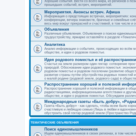
Хорошие события. Вести со всего мира, из регионов о по
прошедших событий, встреч, мероприятий.
Мероприятия. Анонсы встреч. Афиша
Информация о предстоящих встречах, мероприятиях: конце
конференции, вечера знакомств, брачные и семейные слёт
весь мир вокруг прекрасней и счастливей, в том числе и 
Объявления
Различные объявления. Объявления о поиске единомышлен
трудоустройству, ярмарке оставляйте в разделе «Темати
Аналитика
Анализ информации о событиях, происходящих во всём мир
обществе, и идеи о родовом поместье.
Идея родового поместья и её распространени
Счастье на земле размером один гектар: сотворение прос
природой. Обоснование идеи родового поместья: экономич
родовом поместье и родовом поселении (развитие обществ
развитие страны путём обустройства родовых поместий и
о малой родине (родовой земле, родового сада) в обществ
Распространение хорошей и полезной информ
Распространение хорошей и полезной информации в общес
радиостанциями, информационными агентствами и други
обществе, и идеи о родовом поместье. Обсуждаем разли
Международные газеты «Быть добру», «Родна
Газета «Быть добру» - как сделать, чтобы всем было хорош
счастливую и любящую семью (Лишь в любви и вдохновень
обустроить свой гектар родовой земли (Пространство Роди
ТЕМАТИЧЕСКИЕ ОБЪЯВЛЕНИЯ
Поиск единомышленников
Ищем единомышленников в своих регионах, в том числе п