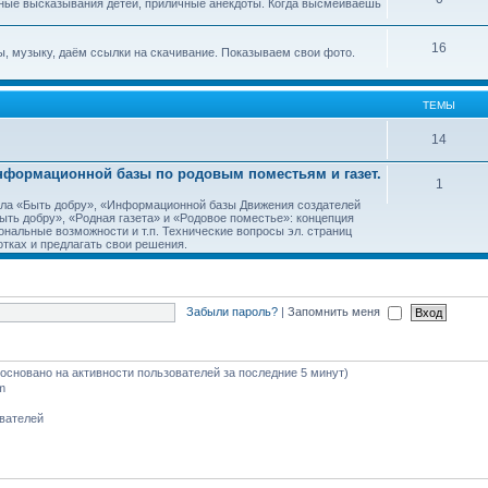
ные высказывания детей, приличные анекдоты. Когда высмеиваешь
16
, музыку, даём ссылки на скачивание. Показываем свои фото.
ТЕМЫ
14
Информационной базы по родовым поместьям и газет.
1
тала «Быть добру», «Информационной базы Движения создателей
ть добру», «Родная газета» и «Родовое поместье»: концепция
ональные возможности и т.п. Технические вопросы эл. страниц
тках и предлагать свои решения.
Забыли пароль?
|
Запомнить меня
 (основано на активности пользователей за последние 5 минут)
m
ователей