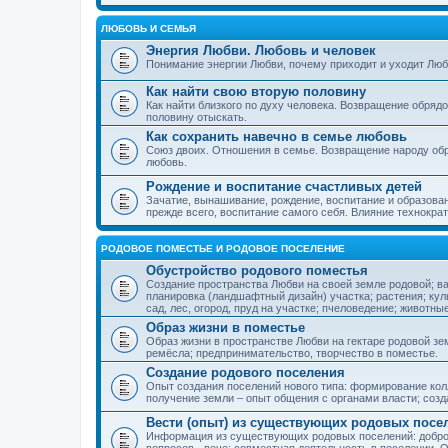
ЛЮБОВЬ И СЕМЬЯ
Энергия Любви. Любовь и человек
Понимание энергии Любви, почему приходит и уходит Люб
Как найти свою вторую половину
Как найти близкого по духу человека. Возвращение обряд
половину отыскать.
Как сохранить навечно в семье любовь
Союз двоих. Отношения в семье. Возвращение народу обр
любовь.
Рождение и воспитание счастливых детей
Зачатие, вынашивание, рождение, воспитание и образован
прежде всего, воспитание самого себя. Влияние технократ
РОДОВОЕ ПОМЕСТЬЕ И РОДОВОЕ ПОСЕЛЕНИЕ
Обустройство родового поместья
Создание пространства Любви на своей земле родовой; в
планировка (ландшафтный дизайн) участка; растения; кул
сад, лес, огород, пруд на участке; пчеловедение; животны
Образ жизни в поместье
Образ жизни в пространстве Любви на гектаре родовой зем
ремёсла; предпринимательство, творчество в поместье.
Создание родового поселения
Опыт создания поселений нового типа: формирование кол
получение земли – опыт общения с органами власти; соз
Вести (опыт) из существующих родовых посе
Информация из существующих родовых поселений: добро
вопросов - вече; совместная деятельность в поселении. О