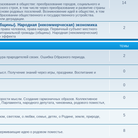
14
азования в обществе: преобразование городов, социального и
ского строя, в том числе через преобразование и развитие страны
снове родовых поселений. Возникновение идей в обществе, в том
бразовании общественного и государственного устройства.
или деградации.
бщины). Народная (некоммерческая) экономика
2
 права человека, права народа. Первичный субъект местного
иториальной громады (общины). Народная (некоммерческая)
о эффекта
ТЕМЫ
2
тура прародителей своих. Ошибка Образного периода.
0
ысл. Получение знаний через игры, праздники. Воспитание и
0
0
корости мысли. Создание гармоничных образов. Коллективное
 Парламента, народного депутата, чиновника, родового поместья,
5
ом, светлом, о любви, семье, детях, о Родине, земле, природе,
8
оддерживающие идею о родовом поместье.