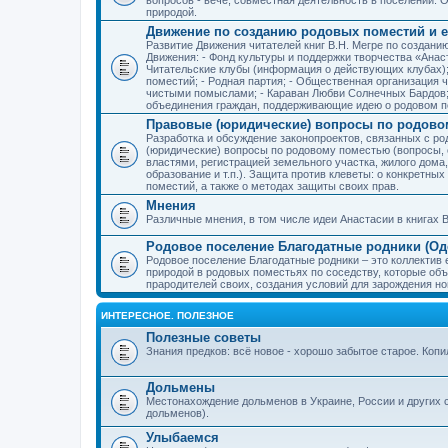
природой.
Движение по созданию родовых поместий и е
Развитие Движения читателей книг В.Н. Мегре по создан
Движения: - Фонд культуры и поддержки творчества «Анас
Читательские клубы (информация о действующих клубах)
поместий; - Родная партия; - Общественная организация 
чистыми помыслами; - Караван Любви Солнечных Бардов; 
объединения граждан, поддерживающие идею о родовом п
Правовые (юридические) вопросы по родово
Разработка и обсуждение законопроектов, связанных с 
(юридические) вопросы по родовому поместью (вопросы,
властями, регистрацией земельного участка, жилого дома
образование и т.п.). Защита против клеветы: о конкретн
поместий, а также о методах защиты своих прав.
Мнения
Различные мнения, в том числе идеи Анастасии в книгах В
Родовое поселение Благодатные родники (Оде
Родовое поселение Благодатные родники – это коллектив
природой в родовых поместьях по соседству, которые об
прародителей своих, создания условий для зарождения н
ИНТЕРЕСНОЕ. ПОЛЕЗНОЕ
Полезные советы
Знания предков: всё новое - хорошо забытое старое. Коп
Дольмены
Местонахождение дольменов в Украине, России и других 
дольменов).
Улыбаемся