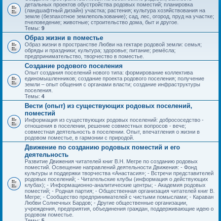
детальных проектов обустройства родовых поместий; планировка
(ландшафтный дизайн) участка; растения; культура хозяйствования на
земле (безпахотное землепользование); сад, лес, огород, пруд на участке;
пчеловедение; животные; строительство дома, быт и другое.
Темы:
9
Образ жизни в поместье
Образ жизни в пространстве Любви на гектаре родовой земли: семья;
обряды и праздники; культура; здоровье; питание; ремёсла;
предпринимательство, творчество в поместье.
Создание родового поселения
Опыт создания поселений нового типа: формирование коллектива
единомышленников; создание проекта родового поселения; получение
земли – опыт общения с органами власти; создание инфраструктуры
поселения.
Темы:
4
Вести (опыт) из существующих родовых поселений,
поместий
Информация из существующих родовых поселений: добрососедство -
отношения в поселении, решение совместных вопросов - вече;
совместная деятельность в поселении. Опыт, впечатления о жизни в
родовом поместье, в гармонии с природой.
Движение по созданию родовых поместий и его
деятельность
Развитие Движения читателей книг В.Н. Мегре по созданию родовых
поместий. Освещение направлений деятельности Движения: - Фонд
культуры и поддержки творчества «Анастасия»; - Встречи представителей
родовых поселений; - Читательские клубы (информация о действующих
клубах); - Информационно-аналитические центры; - Академия родовых
поместий; - Родная партия; - Общественная организация читателей книг В.
Мегре; - Сообщество предпринимателей с чистыми помыслами; - Караван
Любви Солнечных Бардов; - Другие общественные организации,
учреждения, предприятия, объединения граждан, поддерживающие идею о
родовом поместье.
Темы:
5