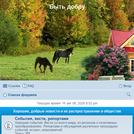
Быть добру
Ссылки
FAQ
Вход
Список форумов
ои
Текущее время: Чт авг 06, 2026 8:52 pm
ск
Хорошие, добрые новости и их распространение в обществе
События, вести, репортажи
Хорошие события. Вести со всего мира, из регионов о позитивных
преобразованиях. Репортажи и обсуждения различных прошедших
событий, встреч, мероприятий.
Темы:
211