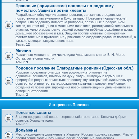
Правовые (юридические) вопросы по родовому
поместью. Защита против клеветы
Разработка и обсуждение законопроектов, связанных с родовыми
поместьями и изменениями в Конституцию. Правовые (юридические)
вопросы по родовому поместью (вопросы, связанные с получением
земли, опытом общения с местными властями, регистрацией земельного
участка, жилого дома, регистрацией рождения ребёнка, рождённого дома,
домашнее образование и т.п.). Защита против клеветы: о конкретных
фактах гонения и притеснения Движения по созданию родовых поместий, а
также о методах защиты своих прав.
Темы:
12
Мнения
Различные мнения, в том числе идеи Анастасии в книгах В. Н. Мегре.
Оставляйте свои мысли.
Темы:
9
Родовое поселение Благодатные родники (Одесская обл.)
Родовое поселение Благодатные родники – это коллектив
единомышленников, близких по духу людей, живущих в гармонии с
природой в родовых поместьях по соседству, которые объединились для
совместного творчества, возрождения культуры прародителей своих,
создания условий для зарождения новой цивилизации и дальнейшего её
совершенствования.
Темы:
3
Интересное. Полезное
Полезные советы
Знания предков: всё новое - хорошо забытое старое. Копилка добрых
советов. Хорошие идеи.
Темы:
1
Дольмены
Местонахождение дольменов в Украине, России и других странах. Мысли,
впечатления людей, возникшие после посещения дольменов).