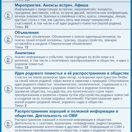
Мероприятия. Анонсы встреч. Афиша
Информация о предстоящих встречах, мероприятиях: концерты,
праздники, фестивали, слёты, встречи друзей, читательские конференции,
вечера знакомств, брачные и семейные слёты; курсы, семинары, лекции,
круглые столы о том, как сделать весь мир вокруг прекрасней и
счастливей, в том числе и об идее родового поместья (малой родины).
Темы:
93
Объявления
Различные объявления. Объявления о поиске единомышленников, по
поиску своей второй половины, туризму, трудоустройству, ярмарке
оставляйте в разделе «Тематические объявления».
Темы:
72
Аналитика
Анализ информации о событиях, происходящих во всём мире и в
регионах, в том числе о позитивных преобразованиях в обществе, и идеи о
родовом поместье.
Темы:
33
Идея родового поместья и её распространение в обществе
Счастье на земле размером один гектар: сотворение пространства Любви
на своей земле родовой, образ жизни в гармонии с природой. Обоснование
идеи родового поместья: экономическое, экологическое, социальное и т.п.
Концепции, программы о родовом поместье и родовом поселении
(развитие общества, государства, его политического строя через
преобразование и развитие страны путём обустройства родовых поместий
и создания на их основе родовых поселений). Распространение идеи о
малой родине (родовой земле, родового сада) в обществе.
Темы:
2
Распространение хорошей и полезной информации в
обществе. Деятельность со СМИ
Распространение хорошей и полезной информации в обществе.
Деятельность с газетами, журналами, телевидением, радиостанциями,
информационными агентствами и другими СМИ. Информация от СМИ о
позитивных преобразованиях в обществе, и идеи о родовом поместье.