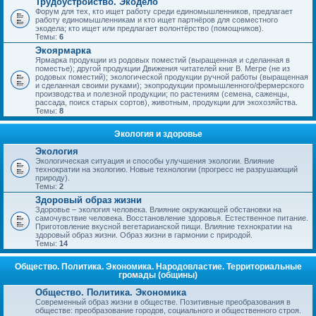
Трудоустройство. Экодело
Форум для тех, кто ищет работу среди единомышленников, предлагает
работу единомышленникам и кто ищет партнёров для совместного
экодела; кто ищет или предлагает волонтёрство (помощников).
Темы:
6
Экоярмарка
Ярмарка продукции из родовых поместий (выращенная и сделанная в
поместье); другой продукции Движения читателей книг В. Мегре (не из
родовых поместий); экологической продукции ручной работы (выращенная
и сделанная своими руками); экопродукции промышленного/фермерского
производства и полезной продукции; по растениям (семена, саженцы,
рассада, поиск старых сортов), животным, продукции для экохозяйства.
Темы:
8
Экология и здоровье
Экология
Экологическая ситуация и способы улучшения экологии. Влияние
технократии на экологию. Новые технологии (прогресс не разрушающий
природу).
Темы:
2
Здоровый образ жизни
Здоровье – экология человека. Влияние окружающей обстановки на
самочувствие человека. Восстановление здоровья. Естественное питание.
Приготовление вкусной вегетарианской пищи. Влияние технократии на
здоровый образ жизни. Образ жизни в гармонии с природой.
Темы:
14
Общество. Политика. Экономика. Народовластие. Территориальные
громады (общины)
Общество. Политика. Экономика
Современный образ жизни в обществе. Позитивные преобразования в
обществе: преобразование городов, социального и общественного строя.