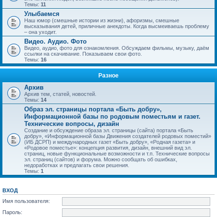
Темы:
11
Улыбаемся
Наш юмор (смешные истории из жизни), афоризмы, смешные
высказывания детей, приличные анекдоты. Когда высмеиваешь проблему
– она уходит.
Видео. Аудио. Фото
Видео, аудио, фото для ознакомления. Обсуждаем фильмы, музыку, даём
ссылки на скачивание. Показываем свои фото.
Темы:
16
Разное
Архив
Архив тем, статей, новостей.
Темы:
14
Образ эл. страницы портала «Быть добру»,
Информационной базы по родовым поместьям и газет.
Технические вопросы, дизайн
Создание и обсуждение образа эл. страницы (сайта) портала «Быть
добру», «Информационной базы Движения создателей родовых поместий»
(ИБ ДСРП) и международных газет «Быть добру», «Родная газета» и
«Родовое поместье»: концепция развития, дизайн, внешний вид эл.
страниц, новые функциональные возможности и т.п. Технические вопросы
эл. страниц (сайтов) и форума. Можно сообщать об ошибках,
недоработках и предлагать свои решения.
Темы:
1
ВХОД
Имя пользователя:
Пароль: