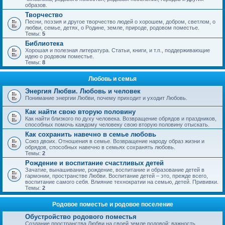
образов.
Творчество
Песни, поэзия и другое творчество людей о хорошем, добром, светлом, о
любви, семье, детях, о Родине, земле, природе, родовом поместье.
Темы:
5
Библиотека
Хорошая и полезная литература. Статьи, книги, и т.п., поддерживающие
идею о родовом поместье.
Темы:
8
Любовь и семья
Энергия Любви. Любовь и человек
Понимание энергии Любви, почему приходит и уходит Любовь.
Как найти свою вторую половину
Как найти близкого по духу человека. Возвращение обрядов и праздников,
способных помочь каждому человеку свою вторую половину отыскать.
Как сохранить навечно в семье любовь
Союз двоих. Отношения в семье. Возвращение народу образ жизни и
обрядов, способных навечно в семьях сохранять любовь.
Темы:
2
Рождение и воспитание счастливых детей
Зачатие, вынашивание, рождение, воспитание и образование детей в
гармонии, пространстве Любви. Воспитание детей – это, прежде всего,
воспитание самого себя. Влияние технократии на семью, детей. Прививки.
Темы:
2
Родовое поместье и родовое поселение
Обустройство родового поместья
Создание пространства Любви на своей земле родовой; важность