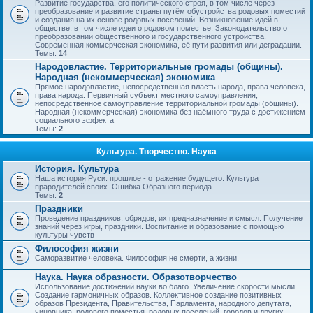
Развитие государства, его политического строя, в том числе через
преобразование и развитие страны путём обустройства родовых поместий
и создания на их основе родовых поселений. Возникновение идей в
обществе, в том числе идеи о родовом поместье. Законодательство о
преобразовании общественного и государственного устройства.
Современная коммерческая экономика, её пути развития или деградации.
Темы:
14
Народовластие. Территориальные громады (общины).
Народная (некоммерческая) экономика
Прямое народовластие, непосредственная власть народа, права человека,
права народа. Первичный субъект местного самоуправления,
непосредственное самоуправление территориальной громады (общины).
Народная (некоммерческая) экономика без наёмного труда с достижением
социального эффекта
Темы:
2
Культура. Творчество. Наука
История. Культура
Наша история Руси: прошлое - отражение будущего. Культура
прародителей своих. Ошибка Образного периода.
Темы:
2
Праздники
Проведение праздников, обрядов, их предназначение и смысл. Получение
знаний через игры, праздники. Воспитание и образование с помощью
культуры чувств
Философия жизни
Саморазвитие человека. Философия не смерти, а жизни.
Наука. Наука образности. Образотворчество
Использование достижений науки во благо. Увеличение скорости мысли.
Создание гармоничных образов. Коллективное создание позитивных
образов Президента, Правительства, Парламента, народного депутата,
чиновника, родового поместья, родовых поселений, городов и других