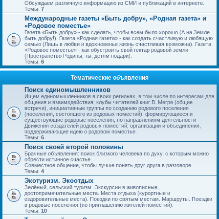
Обсуждаем различную информацию из СМИ и публикаций в интернете.
Темы:
7
Международные газеты «Быть добру», «Родная газета» и
«Родовое поместье»
Газета «Быть добру» - как сделать, чтобы всем было хорошо (А на Земле
быть добру!). Газета «Родная газета» - как создать счастливую и любящую
семью (Лишь в любви и вдохновенье жизнь счастливая возможна). Газета
«Родовое поместье» - как обустроить свой гектар родовой земли
(Пространство Родины, ты, детям подари).
Темы:
6
Тематические объявления
Поиск единомышленников
Ищем единомышленников в своих регионах, в том числе по интересам для
общения и взаимодействия, клубы читателей книг В. Мегре (общие
встречи), инициативные группы по созданию родового поселения
(поселения, состоящего из родовых поместий), формирующиеся и
существующие родовые поселения, по направлениям деятельности
Движения создателей родовых поместий; организации и объединения,
поддерживающие идею о родовом поместье.
Темы:
6
Поиск своей второй половины
Брачные объявления: поиск близкого человека по духу, с которым можно
обрести истинное счастье.
Совместное общение, чтобы лучше понять друг друга в разговоре.
Темы:
4
Экотуризм. Экоотдых
Зелёный, сельский туризм. Экскурсии в живописные,
достопримечательные места. Места отдыха (курортные и
оздоровительные места). Поездки по святым местам. Маршруты. Поездки
в родовые поселения (по приглашению жителей поместий).
Темы:
10