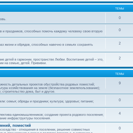
ТЕМЫ
0
овь.
0
ов и праздников, способных помочь каждому человеку свою вторую
2
аз жизни и обрядов, способных навечно в семьях сохранять
2
ие детей в гармонии, пространстве Любви. Воспитание детей – это,
ии на семью, детей. Прививки.
ТЕМЫ
9
ажность детальных проектов обустройства родовых поместий;
ьтура хозяйствования на земле (безпахотное землепользование);
е; строительство дома, быт и другое.
0
ли: семья; обряды и праздники; культура; здоровье; питание;
4
лектива единомышленников; создание проекта родового поселения;
дание инфраструктуры поселения.
лений, поместий
0
соседство - отношения в поселении, решение совместных
пыт, впечатления о жизни в родовом поместье, в гармонии с