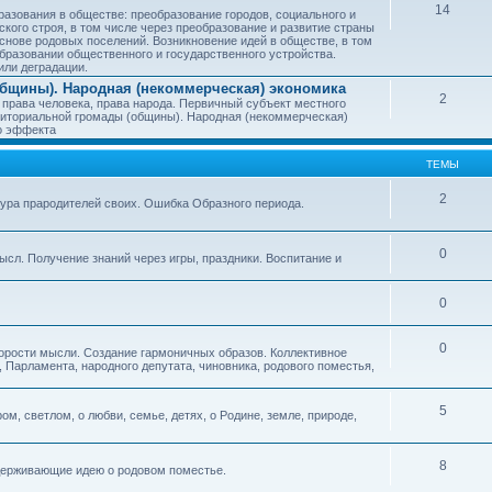
14
азования в обществе: преобразование городов, социального и
ского строя, в том числе через преобразование и развитие страны
снове родовых поселений. Возникновение идей в обществе, в том
бразовании общественного и государственного устройства.
или деградации.
бщины). Народная (некоммерческая) экономика
2
 права человека, права народа. Первичный субъект местного
иториальной громады (общины). Народная (некоммерческая)
о эффекта
ТЕМЫ
2
тура прародителей своих. Ошибка Образного периода.
0
ысл. Получение знаний через игры, праздники. Воспитание и
0
0
корости мысли. Создание гармоничных образов. Коллективное
 Парламента, народного депутата, чиновника, родового поместья,
5
ом, светлом, о любви, семье, детях, о Родине, земле, природе,
8
оддерживающие идею о родовом поместье.