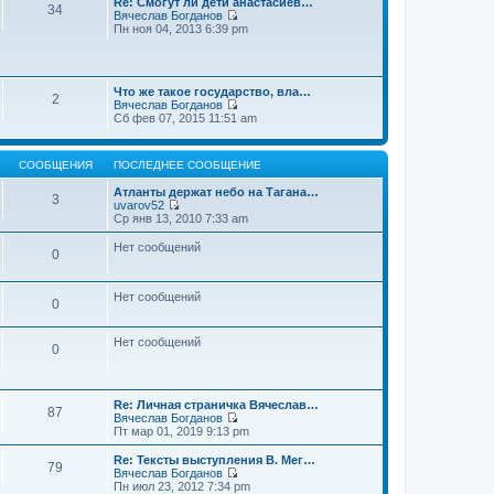
Re: Смогут ли дети анастасиев…
с
и
е
34
о
Вячеслав Богданов
л
к
н
о
П
Пн ноя 04, 2013 6:39 pm
е
п
и
б
е
д
о
ю
щ
р
н
с
е
е
е
л
н
й
м
е
и
Что же такое государство, вла…
т
у
2
д
ю
Вячеслав Богданов
и
с
н
П
Сб фев 07, 2015 11:51 am
к
о
е
е
п
о
м
р
о
б
у
е
с
щ
с
СООБЩЕНИЯ
ПОСЛЕДНЕЕ СООБЩЕНИЕ
й
л
е
о
т
е
н
о
Атланты держат небо на Тагана…
и
3
д
и
б
uvarov52
к
н
ю
П
щ
Ср янв 13, 2010 7:33 am
п
е
е
е
о
м
р
н
Нет сообщений
с
у
0
е
и
л
с
й
ю
е
о
т
д
о
и
Нет сообщений
н
0
б
к
е
щ
п
м
е
о
у
Нет сообщений
н
0
с
с
и
л
о
ю
е
о
д
б
н
Re: Личная страничка Вячеслав…
щ
87
е
Вячеслав Богданов
е
м
П
Пт мар 01, 2019 9:13 pm
н
у
е
и
с
р
Re: Тексты выступления В. Мег…
ю
79
о
е
Вячеслав Богданов
о
й
П
Пн июл 23, 2012 7:34 pm
б