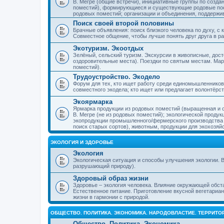
В. Мегре (общие встречи), инициативные группы по созда
поместий), формирующиеся и существующие родовые пос
родовых поместий; организации и объединения, поддерж
Поиск своей второй половины
Брачные объявления: поиск близкого человека по духу, с
Совместное общение, чтобы лучше понять друг друга в ра
Экотуризм. Экоотдых
Зелёный, сельский туризм. Экскурсии в живописные, дос
оздоровительные места). Поездки по святым местам. Ма
поместий).
Трудоустройство. Экодело
Форум для тех, кто ищет работу среди единомышленников
совместного экодела; кто ищет или предлагает волонтёрс
Экоярмарка
Ярмарка продукции из родовых поместий (выращенная и с
В. Мегре (не из родовых поместий); экологической проду
экопродукции промышленного/фермерского производства и
поиск старых сортов), животным, продукции для экохозяй
ЭКОЛОГИЯ И ЗДОРОВЬЕ
Экология
Экологическая ситуация и способы улучшения экологии. В
разрушающий природу).
Здоровый образ жизни
Здоровье – экология человека. Влияние окружающей обст
Естественное питание. Приготовление вкусной вегетариан
жизни в гармонии с природой.
ОБЩЕСТВО. ПОЛИТИКА. ЭКОНОМИКА. НАРОДОВЛАСТИЕ. ТЕРРИТ
Общество. Политика. Экономика