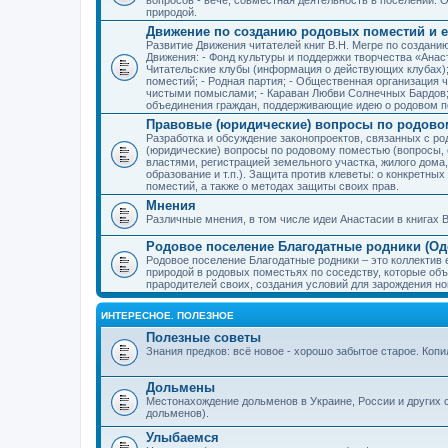
природой.
Движение по созданию родовых поместий и е
Развитие Движения читателей книг В.Н. Мегре по создан
Движения: - Фонд культуры и поддержки творчества «Анас
Читательские клубы (информация о действующих клубах)
поместий; - Родная партия; - Общественная организация 
чистыми помыслами; - Караван Любви Солнечных Бардов; 
объединения граждан, поддерживающие идею о родовом п
Правовые (юридические) вопросы по родово
Разработка и обсуждение законопроектов, связанных с 
(юридические) вопросы по родовому поместью (вопросы,
властями, регистрацией земельного участка, жилого дома
образование и т.п.). Защита против клеветы: о конкретн
поместий, а также о методах защиты своих прав.
Мнения
Различные мнения, в том числе идеи Анастасии в книгах В
Родовое поселение Благодатные родники (Оде
Родовое поселение Благодатные родники – это коллектив
природой в родовых поместьях по соседству, которые об
прародителей своих, создания условий для зарождения н
ИНТЕРЕСНОЕ. ПОЛЕЗНОЕ
Полезные советы
Знания предков: всё новое - хорошо забытое старое. Коп
Дольмены
Местонахождение дольменов в Украине, России и других 
дольменов).
Улыбаемся