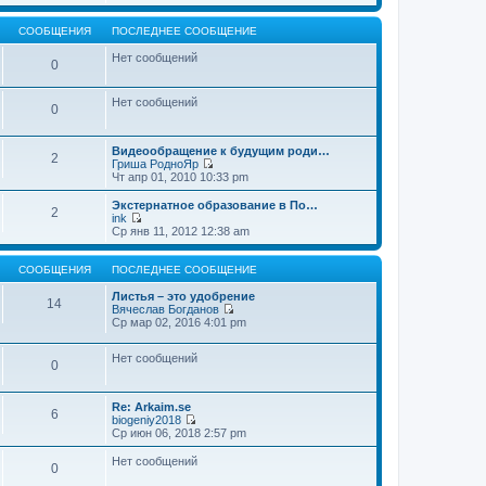
т
е
щ
и
р
е
к
е
СООБЩЕНИЯ
ПОСЛЕДНЕЕ СООБЩЕНИЕ
н
п
й
и
о
т
Нет сообщений
0
ю
с
и
л
к
е
п
Нет сообщений
д
о
0
н
с
е
л
м
е
Видеообращение к будущим роди…
2
у
д
Гриша РодноЯр
с
н
П
Чт апр 01, 2010 10:33 pm
о
е
е
о
м
р
Экстернатное образование в По…
б
2
у
е
ink
щ
с
й
П
Ср янв 11, 2012 12:38 am
е
о
т
е
н
о
и
р
и
б
к
е
СООБЩЕНИЯ
ПОСЛЕДНЕЕ СООБЩЕНИЕ
ю
щ
п
й
е
о
т
Листья – это удобрение
14
н
с
и
Вячеслав Богданов
и
л
к
П
Ср мар 02, 2016 4:01 pm
ю
е
п
е
д
о
р
н
Нет сообщений
с
е
0
е
л
й
м
е
т
у
д
и
Re: Arkaim.se
с
н
к
6
biogeniy2018
о
е
п
П
Ср июн 06, 2018 2:57 pm
о
м
о
е
б
у
с
р
Нет сообщений
щ
с
л
0
е
е
о
е
й