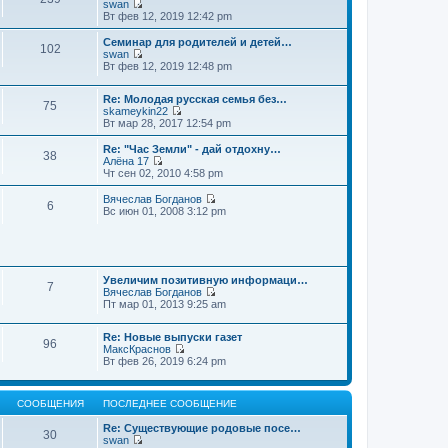
swan
П
Вт фев 12, 2019 12:42 pm
е
р
Семинар для родителей и детей…
102
е
swan
й
П
Вт фев 12, 2019 12:48 pm
т
е
и
р
к
Re: Молодая русская семья без…
е
75
п
skameykin22
й
П
о
Вт мар 28, 2017 12:54 pm
т
е
с
и
р
л
к
Re: "Час Земли" - дай отдохну…
38
е
е
п
Алёна 17
й
д
П
о
Чт сен 02, 2010 4:58 pm
т
н
е
с
и
е
р
л
Вячеслав Богданов
6
к
м
е
е
П
Вс июн 01, 2008 3:12 pm
п
у
й
д
е
о
с
т
н
р
с
о
и
е
е
л
о
к
м
й
е
б
п
у
т
д
щ
о
Увеличим позитивную информаци…
с
и
7
н
е
с
Вячеслав Богданов
о
к
е
н
П
л
Пт мар 01, 2013 9:25 am
о
п
м
и
е
е
б
о
у
ю
р
д
щ
с
Re: Новые выпуски газет
с
е
н
е
л
96
МаксКраснов
о
й
е
н
е
П
Вт фев 26, 2019 6:24 pm
о
т
м
и
д
е
б
и
у
ю
н
р
щ
к
с
е
е
е
п
о
м
СООБЩЕНИЯ
ПОСЛЕДНЕЕ СООБЩЕНИЕ
й
н
о
о
у
т
и
с
б
с
Re: Существующие родовые посе…
и
ю
30
л
щ
о
swan
к
е
е