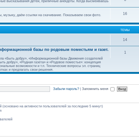
ные высказывания детей, приличные анекдоты. Когда высмеиваешь
16
, музыку, даём ссылки на скачивание. Показываем свои фото.
ТЕМЫ
14
Информационной базы по родовым поместьям и газет.
1
тала «Быть добру», «Информационной базы Движения создателей
ть добру», «Родная газета» и «Родовое поместье»: концепция
ональные возможности и т.п. Технические вопросы эл. страниц
тках и предлагать свои решения.
Забыли пароль?
|
Запомнить меня
ей (основано на активности пользователей за последние 5 минут)
m
ователей