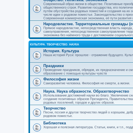
Современный образ жизни в обществе. Позитивные преобр
общественного строя. Развитие государства, его политиче
путём обустройства родовых поместий и создания на их о
числе идеи о родовом поместье. Законодательство о прео
Современная коммерческая экономика, её пути развития 
Народовластие. Территориальные громады (о
Прямое народовластие, непосредственная власть народа,
самоуправления, непосредственное самоуправление терр
экономика без наёмного труда с достижением социальног
КУЛЬТУРА. ТВОРЧЕСТВО. НАУКА
История. Культура
Наша история Руси: прошлое - отражение будущего. Куль
Праздники
Проведение праздников, обрядов, их предназначение и см
образование с помощью культуры чувств
Философия жизни
Саморазвитие человека. Философия не смерти, а жизни.
Наука. Наука образности. Образотворчество
Использование достижений науки во благо. Увеличение с
создание позитивных образов Президента, Правительства,
родовых поселений, городов и других образов.
Творчество
Песни, поэзия и другое творчество людей о хорошем, добр
родовом поместье.
Библиотека
Хорошая и полезная литература. Статьи, книги, и т.п., п