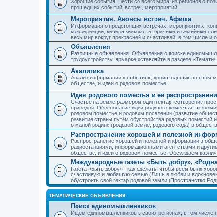
Хорошие события. Вести со всего мира, из регионов о по
прошедших событий, встреч, мероприятий.
Мероприятия. Анонсы встреч. Афиша
Информация о предстоящих встречах, мероприятиях: конце
конференции, вечера знакомств, брачные и семейные слёт
весь мир вокруг прекрасней и счастливей, в том числе и 
Объявления
Различные объявления. Объявления о поиске единомышлен
трудоустройству, ярмарке оставляйте в разделе «Темати
Аналитика
Анализ информации о событиях, происходящих во всём мир
обществе, и идеи о родовом поместье.
Идея родового поместья и её распространени
Счастье на земле размером один гектар: сотворение прос
природой. Обоснование идеи родового поместья: экономич
родовом поместье и родовом поселении (развитие обществ
развитие страны путём обустройства родовых поместий и
о малой родине (родовой земле, родового сада) в обществ
Распространение хорошей и полезной информ
Распространение хорошей и полезной информации в общес
радиостанциями, информационными агентствами и други
обществе, и идеи о родовом поместье. Обсуждаем разли
Международные газеты «Быть добру», «Родна
Газета «Быть добру» - как сделать, чтобы всем было хорош
счастливую и любящую семью (Лишь в любви и вдохновень
обустроить свой гектар родовой земли (Пространство Роди
ТЕМАТИЧЕСКИЕ ОБЪЯВЛЕНИЯ
Поиск единомышленников
Ищем единомышленников в своих регионах, в том числе п