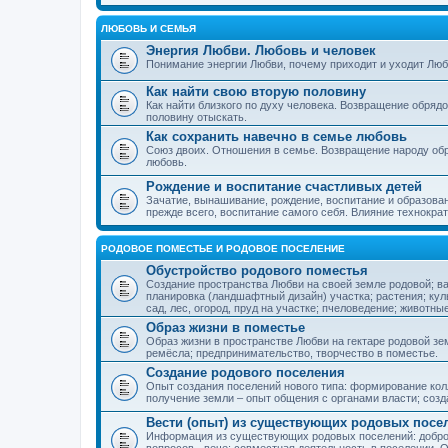
ЛЮБОВЬ И СЕМЬЯ
Энергия Любви. Любовь и человек
Понимание энергии Любви, почему приходит и уходит Люб
Как найти свою вторую половину
Как найти близкого по духу человека. Возвращение обряд
половину отыскать.
Как сохранить навечно в семье любовь
Союз двоих. Отношения в семье. Возвращение народу обр
любовь.
Рождение и воспитание счастливых детей
Зачатие, вынашивание, рождение, воспитание и образован
прежде всего, воспитание самого себя. Влияние технократ
РОДОВОЕ ПОМЕСТЬЕ И РОДОВОЕ ПОСЕЛЕНИЕ
Обустройство родового поместья
Создание пространства Любви на своей земле родовой; в
планировка (ландшафтный дизайн) участка; растения; кул
сад, лес, огород, пруд на участке; пчеловедение; животны
Образ жизни в поместье
Образ жизни в пространстве Любви на гектаре родовой зем
ремёсла; предпринимательство, творчество в поместье.
Создание родового поселения
Опыт создания поселений нового типа: формирование кол
получение земли – опыт общения с органами власти; соз
Вести (опыт) из существующих родовых посе
Информация из существующих родовых поселений: добро
вопросов - вече; совместная деятельность в поселении. О