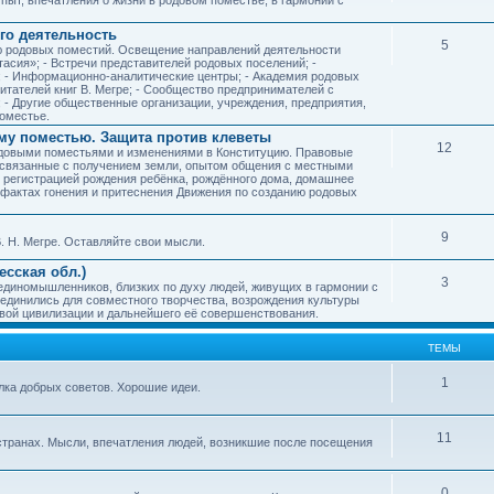
го деятельность
5
ию родовых поместий. Освещение направлений деятельности
тасия»; - Встречи представителей родовых поселений; -
; - Информационно-аналитические центры; - Академия родовых
читателей книг В. Мегре; - Сообщество предпринимателей с
- Другие общественные организации, учреждения, предприятия,
оместье.
му поместью. Защита против клеветы
12
родовыми поместьями и изменениями в Конституцию. Правовые
 связанные с получением земли, опытом общения с местными
, регистрацией рождения ребёнка, рождённого дома, домашнее
ых фактах гонения и притеснения Движения по созданию родовых
9
. Н. Мегре. Оставляйте свои мысли.
сская обл.)
3
 единомышленников, близких по духу людей, живущих в гармонии с
ъединились для совместного творчества, возрождения культуры
овой цивилизации и дальнейшего её совершенствования.
ТЕМЫ
1
илка добрых советов. Хорошие идеи.
11
странах. Мысли, впечатления людей, возникшие после посещения
0