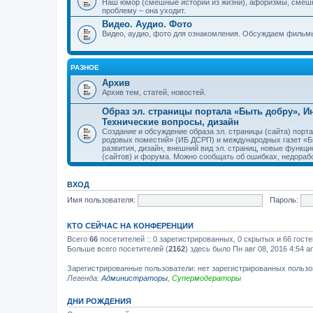
Наш юмор (смешные истории из жизни), афоризмы, смеш
проблему – она уходит.
Видео. Аудио. Фото
Видео, аудио, фото для ознакомления. Обсуждаем фильмы
РАЗНОЕ
Архив
Архив тем, статей, новостей.
Образ эл. страницы портала «Быть добру», 
Технические вопросы, дизайн
Создание и обсуждение образа эл. страницы (сайта) пор
родовых поместий» (ИБ ДСРП) и международных газет «Бы
развития, дизайн, внешний вид эл. страниц, новые функци
(сайтов) и форума. Можно сообщать об ошибках, недорабо
ВХОД
Имя пользователя:
Пароль:
КТО СЕЙЧАС НА КОНФЕРЕНЦИИ
Всего
66
посетителей :: 0 зарегистрированных, 0 скрытых и 66 гост
Больше всего посетителей (
2162
) здесь было Пн авг 08, 2016 4:54 a
Зарегистрированные пользователи: нет зарегистрированных польз
Легенда:
Администраторы
,
Супермодераторы
ДНИ РОЖДЕНИЯ