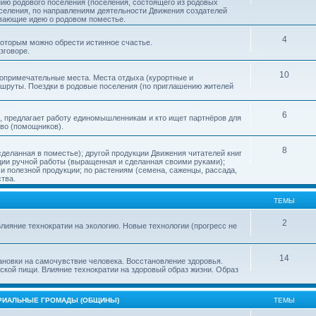
нию родового поселения (поселения, состоящего из родовых
еления, по направлениям деятельности Движения создателей
ивающие идею о родовом поместье.
4
 которым можно обрести истинное счастье.
зговоре.
10
топримечательные места. Места отдыха (курортные и
ршруты. Поездки в родовые поселения (по приглашению жителей
6
, предлагает работу единомышленникам и кто ищет партнёров для
тво (помощников).
8
деланная в поместье); другой продукции Движения читателей книг
кции ручной работы (выращенная и сделанная своими руками);
 полезной продукции; по растениям (семена, саженцы, рассада,
ства.
ТЕМЫ
2
лияние технократии на экологию. Новые технологии (прогресс не
14
ановки на самочувствие человека. Восстановление здоровья.
ской пищи. Влияние технократии на здоровый образ жизни. Образ
ОРИАЛЬНЫЕ ГРОМАДЫ (ОБЩИНЫ)
ТЕМЫ