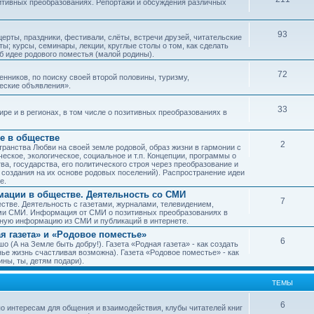
зитивных преобразованиях. Репортажи и обсуждения различных
93
рты, праздники, фестивали, слёты, встречи друзей, читательские
ы; курсы, семинары, лекции, круглые столы о том, как сделать
об идее родового поместья (малой родины).
72
ников, по поиску своей второй половины, туризму,
ческие объявления».
33
е и в регионах, в том числе о позитивных преобразованиях в
е в обществе
2
транства Любви на своей земле родовой, образ жизни в гармонии с
еское, экологическое, социальное и т.п. Концепции, программы о
а, государства, его политического строя через преобразование и
 создания на их основе родовых поселений). Распространение идеи
е.
ации в обществе. Деятельность со СМИ
7
тве. Деятельность с газетами, журналами, телевидением,
ми СМИ. Информация от СМИ о позитивных преобразованиях в
чную информацию из СМИ и публикаций в интернете.
я газета» и «Родовое поместье»
6
о (А на Земле быть добру!). Газета «Родная газета» - как создать
е жизнь счастливая возможна). Газета «Родовое поместье» - как
ны, ты, детям подари).
ТЕМЫ
6
о интересам для общения и взаимодействия, клубы читателей книг