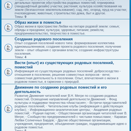
детальных проектов обустройства родовых поместий; планировка
(ландшафтный дизайн) участка; растения; культура хозяйствования на
земле (безпахотное землепользование); сад, лес, огород, пруд на участке;
пчеловедение; животные; строительство дома, быт и другое.
Темы:
9
Образ жизни в поместье
Образ жизни в пространстве Любви на гектаре родовой земли: семья;
обряды и праздники; культура; здоровье; питание; ремёсла;
предпринимательство, творчество в поместье.
Создание родового поселения
Опыт создания поселений нового типа: формирование коллектива
единомышленников; создание проекта родового поселения; получение
земли – опыт общения с органами власти; создание инфраструктуры
поселения.
Темы:
4
Вести (опыт) из существующих родовых поселений,
поместий
Информация из существующих родовых поселений: добрососедство -
отношения в поселении, решение совместных вопросов - вече;
совместная деятельность в поселении. Опыт, впечатления о жизни в
родовом поместье, в гармонии с природой.
Движение по созданию родовых поместий и его
деятельность
Развитие Движения читателей книг В.Н. Мегре по созданию родовых
поместий. Освещение направлений деятельности Движения: - Фонд
культуры и поддержки творчества «Анастасия»; - Встречи представителей
родовых поселений; - Читательские клубы (информация о действующих
клубах); - Информационно-аналитические центры; - Академия родовых
поместий; - Родная партия; - Общественная организация читателей книг В.
Мегре; - Сообщество предпринимателей с чистыми помыслами; - Караван
Любви Солнечных Бардов; - Другие общественные организации,
учреждения, предприятия, объединения граждан, поддерживающие идею о
родовом поместье.
Темы:
5