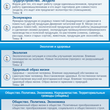
Трудоустройство. Экодело
Форум для тех, кто ищет работу среди единомышленников, предлагает
работу единомышленникам и кто ищет партнёров для совместного
экодела; кто ищет или предлагает волонтёрство (помощников).
Темы:
6
Экоярмарка
Ярмарка продукции из родовых поместий (выращенная и сделанная в
поместье); другой продукции Движения читателей книг В. Мегре (не из
родовых поместий); экологической продукции ручной работы (выращенная
и сделанная своими руками); экопродукции промышленного/фермерского
производства и полезной продукции; по растениям (семена, саженцы,
рассада, поиск старых сортов), животным, продукции для экохозяйства.
Темы:
8
Экология и здоровье
Экология
Экологическая ситуация и способы улучшения экологии. Влияние
технократии на экологию. Новые технологии (прогресс не разрушающий
природу).
Темы:
2
Здоровый образ жизни
Здоровье – экология человека. Влияние окружающей обстановки на
самочувствие человека. Восстановление здоровья. Естественное питание.
Приготовление вкусной вегетарианской пищи. Влияние технократии на
здоровый образ жизни. Образ жизни в гармонии с природой.
Темы:
14
Общество. Политика. Экономика. Народовластие. Территориальные
громады (общины)
Общество. Политика. Экономика
Современный образ жизни в обществе. Позитивные преобразования в
обществе: преобразование городов, социального и общественного строя.