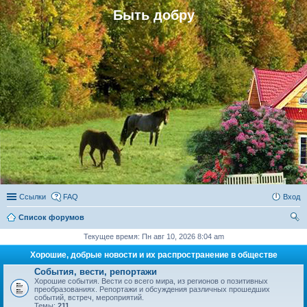
Быть добру
Ссылки
FAQ
Вход
Список форумов
ои
Текущее время: Пн авг 10, 2026 8:04 am
ск
Хорошие, добрые новости и их распространение в обществе
События, вести, репортажи
Хорошие события. Вести со всего мира, из регионов о позитивных
преобразованиях. Репортажи и обсуждения различных прошедших
событий, встреч, мероприятий.
Темы:
211