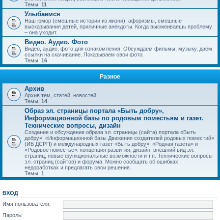
Темы:
11
Улыбаемся
Наш юмор (смешные истории из жизни), афоризмы, смешные
высказывания детей, приличные анекдоты. Когда высмеиваешь проблему
– она уходит.
Видео. Аудио. Фото
Видео, аудио, фото для ознакомления. Обсуждаем фильмы, музыку, даём
ссылки на скачивание. Показываем свои фото.
Темы:
16
Разное
Архив
Архив тем, статей, новостей.
Темы:
14
Образ эл. страницы портала «Быть добру»,
Информационной базы по родовым поместьям и газет.
Технические вопросы, дизайн
Создание и обсуждение образа эл. страницы (сайта) портала «Быть
добру», «Информационной базы Движения создателей родовых поместий»
(ИБ ДСРП) и международных газет «Быть добру», «Родная газета» и
«Родовое поместье»: концепция развития, дизайн, внешний вид эл.
страниц, новые функциональные возможности и т.п. Технические вопросы
эл. страниц (сайтов) и форума. Можно сообщать об ошибках,
недоработках и предлагать свои решения.
Темы:
1
ВХОД
Имя пользователя:
Пароль: