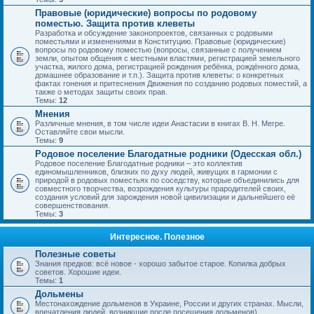
Правовые (юридические) вопросы по родовому
поместью. Защита против клеветы
Разработка и обсуждение законопроектов, связанных с родовыми
поместьями и изменениями в Конституцию. Правовые (юридические)
вопросы по родовому поместью (вопросы, связанные с получением
земли, опытом общения с местными властями, регистрацией земельного
участка, жилого дома, регистрацией рождения ребёнка, рождённого дома,
домашнее образование и т.п.). Защита против клеветы: о конкретных
фактах гонения и притеснения Движения по созданию родовых поместий, а
также о методах защиты своих прав.
Темы:
12
Мнения
Различные мнения, в том числе идеи Анастасии в книгах В. Н. Мегре.
Оставляйте свои мысли.
Темы:
9
Родовое поселение Благодатные родники (Одесская обл.)
Родовое поселение Благодатные родники – это коллектив
единомышленников, близких по духу людей, живущих в гармонии с
природой в родовых поместьях по соседству, которые объединились для
совместного творчества, возрождения культуры прародителей своих,
создания условий для зарождения новой цивилизации и дальнейшего её
совершенствования.
Темы:
3
Интересное. Полезное
Полезные советы
Знания предков: всё новое - хорошо забытое старое. Копилка добрых
советов. Хорошие идеи.
Темы:
1
Дольмены
Местонахождение дольменов в Украине, России и других странах. Мысли,
впечатления людей, возникшие после посещения дольменов).