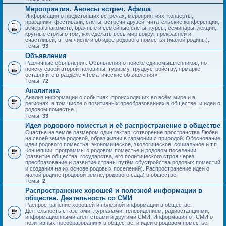
Мероприятия. Анонсы встреч. Афиша
Информация о предстоящих встречах, мероприятиях: концерты,
праздники, фестивали, слёты, встречи друзей, читательские конференции,
вечера знакомств, брачные и семейные слёты; курсы, семинары, лекции,
круглые столы о том, как сделать весь мир вокруг прекрасней и
счастливей, в том числе и об идее родового поместья (малой родины).
Темы:
93
Объявления
Различные объявления. Объявления о поиске единомышленников, по
поиску своей второй половины, туризму, трудоустройству, ярмарке
оставляйте в разделе «Тематические объявления».
Темы:
72
Аналитика
Анализ информации о событиях, происходящих во всём мире и в
регионах, в том числе о позитивных преобразованиях в обществе, и идеи о
родовом поместье.
Темы:
33
Идея родового поместья и её распространение в обществе
Счастье на земле размером один гектар: сотворение пространства Любви
на своей земле родовой, образ жизни в гармонии с природой. Обоснование
идеи родового поместья: экономическое, экологическое, социальное и т.п.
Концепции, программы о родовом поместье и родовом поселении
(развитие общества, государства, его политического строя через
преобразование и развитие страны путём обустройства родовых поместий
и создания на их основе родовых поселений). Распространение идеи о
малой родине (родовой земле, родового сада) в обществе.
Темы:
2
Распространение хорошей и полезной информации в
обществе. Деятельность со СМИ
Распространение хорошей и полезной информации в обществе.
Деятельность с газетами, журналами, телевидением, радиостанциями,
информационными агентствами и другими СМИ. Информация от СМИ о
позитивных преобразованиях в обществе, и идеи о родовом поместье.