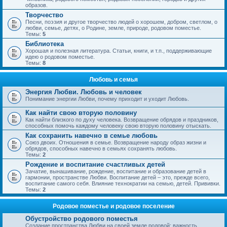
образов.
Творчество
Песни, поэзия и другое творчество людей о хорошем, добром, светлом, о
любви, семье, детях, о Родине, земле, природе, родовом поместье.
Темы:
5
Библиотека
Хорошая и полезная литература. Статьи, книги, и т.п., поддерживающие
идею о родовом поместье.
Темы:
8
Любовь и семья
Энергия Любви. Любовь и человек
Понимание энергии Любви, почему приходит и уходит Любовь.
Как найти свою вторую половину
Как найти близкого по духу человека. Возвращение обрядов и праздников,
способных помочь каждому человеку свою вторую половину отыскать.
Как сохранить навечно в семье любовь
Союз двоих. Отношения в семье. Возвращение народу образ жизни и
обрядов, способных навечно в семьях сохранять любовь.
Темы:
2
Рождение и воспитание счастливых детей
Зачатие, вынашивание, рождение, воспитание и образование детей в
гармонии, пространстве Любви. Воспитание детей – это, прежде всего,
воспитание самого себя. Влияние технократии на семью, детей. Прививки.
Темы:
2
Родовое поместье и родовое поселение
Обустройство родового поместья
Создание пространства Любви на своей земле родовой; важность