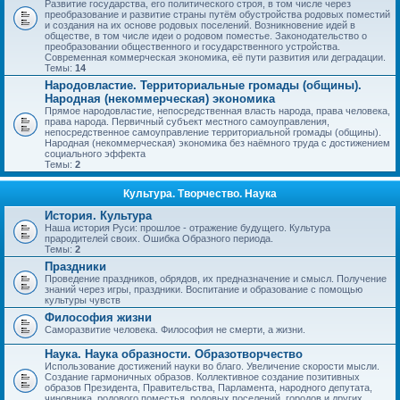
Развитие государства, его политического строя, в том числе через
преобразование и развитие страны путём обустройства родовых поместий
и создания на их основе родовых поселений. Возникновение идей в
обществе, в том числе идеи о родовом поместье. Законодательство о
преобразовании общественного и государственного устройства.
Современная коммерческая экономика, её пути развития или деградации.
Темы:
14
Народовластие. Территориальные громады (общины).
Народная (некоммерческая) экономика
Прямое народовластие, непосредственная власть народа, права человека,
права народа. Первичный субъект местного самоуправления,
непосредственное самоуправление территориальной громады (общины).
Народная (некоммерческая) экономика без наёмного труда с достижением
социального эффекта
Темы:
2
Культура. Творчество. Наука
История. Культура
Наша история Руси: прошлое - отражение будущего. Культура
прародителей своих. Ошибка Образного периода.
Темы:
2
Праздники
Проведение праздников, обрядов, их предназначение и смысл. Получение
знаний через игры, праздники. Воспитание и образование с помощью
культуры чувств
Философия жизни
Саморазвитие человека. Философия не смерти, а жизни.
Наука. Наука образности. Образотворчество
Использование достижений науки во благо. Увеличение скорости мысли.
Создание гармоничных образов. Коллективное создание позитивных
образов Президента, Правительства, Парламента, народного депутата,
чиновника, родового поместья, родовых поселений, городов и других