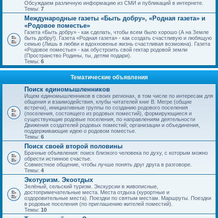
Обсуждаем различную информацию из СМИ и публикаций в интернете.
Темы:
7
Международные газеты «Быть добру», «Родная газета» и
«Родовое поместье»
Газета «Быть добру» - как сделать, чтобы всем было хорошо (А на Земле
быть добру!). Газета «Родная газета» - как создать счастливую и любящую
семью (Лишь в любви и вдохновенье жизнь счастливая возможна). Газета
«Родовое поместье» - как обустроить свой гектар родовой земли
(Пространство Родины, ты, детям подари).
Темы:
6
Тематические объявления
Поиск единомышленников
Ищем единомышленников в своих регионах, в том числе по интересам для
общения и взаимодействия, клубы читателей книг В. Мегре (общие
встречи), инициативные группы по созданию родового поселения
(поселения, состоящего из родовых поместий), формирующиеся и
существующие родовые поселения, по направлениям деятельности
Движения создателей родовых поместий; организации и объединения,
поддерживающие идею о родовом поместье.
Темы:
6
Поиск своей второй половины
Брачные объявления: поиск близкого человека по духу, с которым можно
обрести истинное счастье.
Совместное общение, чтобы лучше понять друг друга в разговоре.
Темы:
4
Экотуризм. Экоотдых
Зелёный, сельский туризм. Экскурсии в живописные,
достопримечательные места. Места отдыха (курортные и
оздоровительные места). Поездки по святым местам. Маршруты. Поездки
в родовые поселения (по приглашению жителей поместий).
Темы:
10