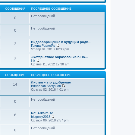
т
е
щ
и
р
е
к
е
СООБЩЕНИЯ
ПОСЛЕДНЕЕ СООБЩЕНИЕ
н
п
й
и
о
т
Нет сообщений
0
ю
с
и
л
к
е
п
Нет сообщений
д
о
0
н
с
е
л
м
е
Видеообращение к будущим роди…
2
у
д
Гриша РодноЯр
с
н
П
Чт апр 01, 2010 10:33 pm
о
е
е
о
м
р
Экстернатное образование в По…
б
2
у
е
ink
щ
с
й
П
Ср янв 11, 2012 12:38 am
е
о
т
е
н
о
и
р
и
б
к
е
СООБЩЕНИЯ
ПОСЛЕДНЕЕ СООБЩЕНИЕ
ю
щ
п
й
е
о
т
Листья – это удобрение
14
н
с
и
Вячеслав Богданов
и
л
к
П
Ср мар 02, 2016 4:01 pm
ю
е
п
е
д
о
р
н
Нет сообщений
с
е
0
е
л
й
м
е
т
у
д
и
Re: Arkaim.se
с
н
к
6
biogeniy2018
о
е
п
П
Ср июн 06, 2018 2:57 pm
о
м
о
е
б
у
с
р
Нет сообщений
щ
с
л
0
е
е
о
е
й