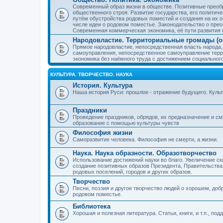
Современный образ жизни в обществе. Позитивные преобр
общественного строя. Развитие государства, его политиче
путём обустройства родовых поместий и создания на их о
числе идеи о родовом поместье. Законодательство о прео
Современная коммерческая экономика, её пути развития 
Народовластие. Территориальные громады (о
Прямое народовластие, непосредственная власть народа,
самоуправления, непосредственное самоуправление терр
экономика без наёмного труда с достижением социальног
КУЛЬТУРА. ТВОРЧЕСТВО. НАУКА
История. Культура
Наша история Руси: прошлое - отражение будущего. Куль
Праздники
Проведение праздников, обрядов, их предназначение и см
образование с помощью культуры чувств
Философия жизни
Саморазвитие человека. Философия не смерти, а жизни.
Наука. Наука образности. Образотворчество
Использование достижений науки во благо. Увеличение с
создание позитивных образов Президента, Правительства,
родовых поселений, городов и других образов.
Творчество
Песни, поэзия и другое творчество людей о хорошем, добр
родовом поместье.
Библиотека
Хорошая и полезная литература. Статьи, книги, и т.п., п