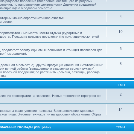
нию родового поселения (поселения, состоящего из родовых
еления, по направлениям деятельности Движения создателей
ивающие идею о родовом поместье.
4
 которым можно обрести истинное счастье.
зговоре.
10
топримечательные места. Места отдыха (курортные и
ршруты. Поездки в родовые поселения (по приглашению жителей
6
, предлагает работу единомышленникам и кто ищет партнёров для
тво (помощников).
8
деланная в поместье); другой продукции Движения читателей книг
кции ручной работы (выращенная и сделанная своими руками);
 полезной продукции; по растениям (семена, саженцы, рассада,
ства.
ТЕМЫ
2
лияние технократии на экологию. Новые технологии (прогресс не
14
ановки на самочувствие человека. Восстановление здоровья.
ской пищи. Влияние технократии на здоровый образ жизни. Образ
ОРИАЛЬНЫЕ ГРОМАДЫ (ОБЩИНЫ)
ТЕМЫ