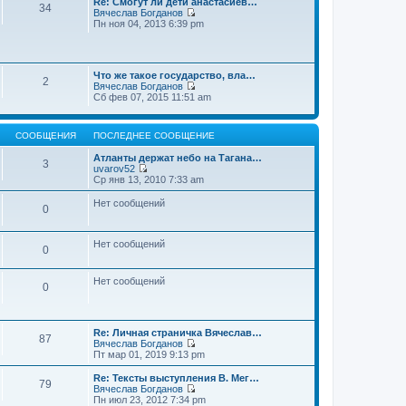
Re: Смогут ли дети анастасиев…
с
и
е
34
о
Вячеслав Богданов
л
к
н
о
П
Пн ноя 04, 2013 6:39 pm
е
п
и
б
е
д
о
ю
щ
р
н
с
е
е
е
л
н
й
м
е
и
Что же такое государство, вла…
т
у
2
д
ю
Вячеслав Богданов
и
с
н
П
Сб фев 07, 2015 11:51 am
к
о
е
е
п
о
м
р
о
б
у
е
с
щ
с
СООБЩЕНИЯ
ПОСЛЕДНЕЕ СООБЩЕНИЕ
й
л
е
о
т
е
н
о
Атланты держат небо на Тагана…
и
3
д
и
б
uvarov52
к
н
ю
П
щ
Ср янв 13, 2010 7:33 am
п
е
е
е
о
м
р
н
Нет сообщений
с
у
0
е
и
л
с
й
ю
е
о
т
д
о
и
Нет сообщений
н
0
б
к
е
щ
п
м
е
о
у
Нет сообщений
н
0
с
с
и
л
о
ю
е
о
д
б
н
Re: Личная страничка Вячеслав…
щ
87
е
Вячеслав Богданов
е
м
П
Пт мар 01, 2019 9:13 pm
н
у
е
и
с
р
Re: Тексты выступления В. Мег…
ю
79
о
е
Вячеслав Богданов
о
й
П
Пн июл 23, 2012 7:34 pm
б