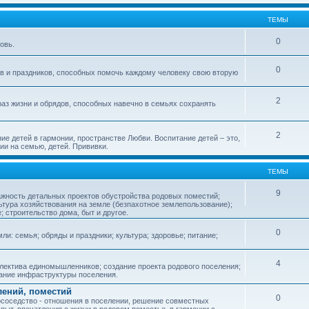
ТЕМЫ
0
овь.
0
ов и праздников, способных помочь каждому человеку свою вторую
2
аз жизни и обрядов, способных навечно в семьях сохранять
2
ие детей в гармонии, пространстве Любви. Воспитание детей – это,
ии на семью, детей. Прививки.
ТЕМЫ
9
ажность детальных проектов обустройства родовых поместий;
ьтура хозяйствования на земле (безпахотное землепользование);
е; строительство дома, быт и другое.
0
ли: семья; обряды и праздники; культура; здоровье; питание;
4
лектива единомышленников; создание проекта родового поселения;
дание инфраструктуры поселения.
лений, поместий
0
соседство - отношения в поселении, решение совместных
пыт, впечатления о жизни в родовом поместье, в гармонии с