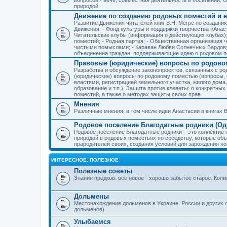
природой.
Движение по созданию родовых поместий и е
Развитие Движения читателей книг В.Н. Мегре по создан
Движения: - Фонд культуры и поддержки творчества «Анас
Читательские клубы (информация о действующих клубах)
поместий; - Родная партия; - Общественная организация 
чистыми помыслами; - Караван Любви Солнечных Бардов; 
объединения граждан, поддерживающие идею о родовом п
Правовые (юридические) вопросы по родово
Разработка и обсуждение законопроектов, связанных с 
(юридические) вопросы по родовому поместью (вопросы,
властями, регистрацией земельного участка, жилого дома
образование и т.п.). Защита против клеветы: о конкретн
поместий, а также о методах защиты своих прав.
Мнения
Различные мнения, в том числе идеи Анастасии в книгах В
Родовое поселение Благодатные родники (Оде
Родовое поселение Благодатные родники – это коллектив
природой в родовых поместьях по соседству, которые об
прародителей своих, создания условий для зарождения н
ИНТЕРЕСНОЕ. ПОЛЕЗНОЕ
Полезные советы
Знания предков: всё новое - хорошо забытое старое. Коп
Дольмены
Местонахождение дольменов в Украине, России и других 
дольменов).
Улыбаемся