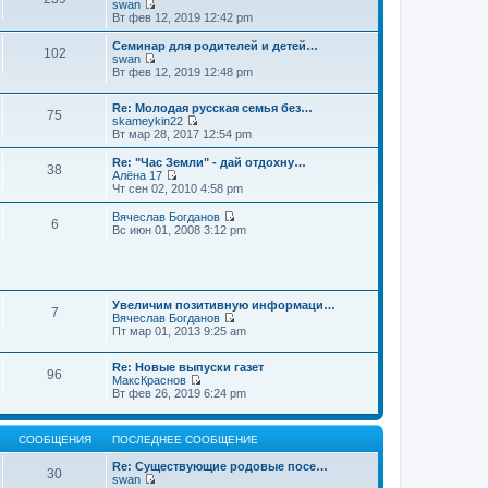
swan
П
Вт фев 12, 2019 12:42 pm
е
р
Семинар для родителей и детей…
102
е
swan
й
П
Вт фев 12, 2019 12:48 pm
т
е
и
р
к
Re: Молодая русская семья без…
е
75
п
skameykin22
й
П
о
Вт мар 28, 2017 12:54 pm
т
е
с
и
р
л
к
Re: "Час Земли" - дай отдохну…
38
е
е
п
Алёна 17
й
д
П
о
Чт сен 02, 2010 4:58 pm
т
н
е
с
и
е
р
л
Вячеслав Богданов
6
к
м
е
е
П
Вс июн 01, 2008 3:12 pm
п
у
й
д
е
о
с
т
н
р
с
о
и
е
е
л
о
к
м
й
е
б
п
у
т
д
щ
о
Увеличим позитивную информаци…
с
и
7
н
е
с
Вячеслав Богданов
о
к
е
н
П
л
Пт мар 01, 2013 9:25 am
о
п
м
и
е
е
б
о
у
ю
р
д
щ
с
Re: Новые выпуски газет
с
е
н
е
л
96
МаксКраснов
о
й
е
н
е
П
Вт фев 26, 2019 6:24 pm
о
т
м
и
д
е
б
и
у
ю
н
р
щ
к
с
е
е
е
п
о
м
СООБЩЕНИЯ
ПОСЛЕДНЕЕ СООБЩЕНИЕ
й
н
о
о
у
т
и
с
б
с
Re: Существующие родовые посе…
и
ю
30
л
щ
о
swan
к
е
е