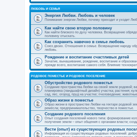
ЛЮБОВЬ И СЕМЬЯ
Энергия Любви. Любовь и человек
Понимание энергии Любви, почему приходит и уходит Люб
Как найти свою вторую половину
Как найти близкого по духу человека. Возвращение обряд
половину отыскать.
Как сохранить навечно в семье любовь
Союз двоих. Отношения в семье. Возвращение народу обр
любовь.
Рождение и воспитание счастливых детей
Зачатие, вынашивание, рождение, воспитание и образован
прежде всего, воспитание самого себя. Влияние технократ
РОДОВОЕ ПОМЕСТЬЕ И РОДОВОЕ ПОСЕЛЕНИЕ
Обустройство родового поместья
Создание пространства Любви на своей земле родовой; в
планировка (ландшафтный дизайн) участка; растения; кул
сад, лес, огород, пруд на участке; пчеловедение; животны
Образ жизни в поместье
Образ жизни в пространстве Любви на гектаре родовой зем
ремёсла; предпринимательство, творчество в поместье.
Создание родового поселения
Опыт создания поселений нового типа: формирование кол
получение земли – опыт общения с органами власти; соз
Вести (опыт) из существующих родовых посе
Информация из существующих родовых поселений: добро
вопросов - вече; совместная деятельность в поселении. О