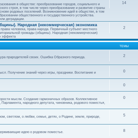
14
азования в обществе: преобразование городов, социального и
ского строя, в том числе через преобразование и развитие страны
снове родовых поселений. Возникновение идей в обществе, в том
бразовании общественного и государственного устройства.
или деградации.
бщины). Народная (некоммерческая) экономика
2
 права человека, права народа. Первичный субъект местного
иториальной громады (общины). Народная (некоммерческая)
о эффекта
ТЕМЫ
2
тура прародителей своих. Ошибка Образного периода.
0
ысл. Получение знаний через игры, праздники. Воспитание и
0
0
корости мысли. Создание гармоничных образов. Коллективное
 Парламента, народного депутата, чиновника, родового поместья,
5
ом, светлом, о любви, семье, детях, о Родине, земле, природе,
8
оддерживающие идею о родовом поместье.