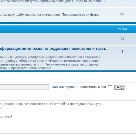
ные высказывания детей, приличные анекдоты. Когда высмеиваешь
16
, музыку, даём ссылки на скачивание. Показываем свои фото.
ТЕМЫ
14
Информационной базы по родовым поместьям и газет.
1
тала «Быть добру», «Информационной базы Движения создателей
ть добру», «Родная газета» и «Родовое поместье»: концепция
ональные возможности и т.п. Технические вопросы эл. страниц
тках и предлагать свои решения.
Забыли пароль?
|
Запомнить меня
тя (основано на активности пользователей за последние 5 минут)
m
ователей