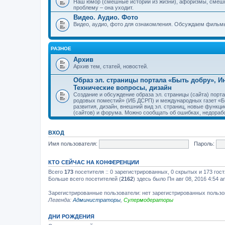
Наш юмор (смешные истории из жизни), афоризмы, смеш
проблему – она уходит.
Видео. Аудио. Фото
Видео, аудио, фото для ознакомления. Обсуждаем фильмы
РАЗНОЕ
Архив
Архив тем, статей, новостей.
Образ эл. страницы портала «Быть добру», 
Технические вопросы, дизайн
Создание и обсуждение образа эл. страницы (сайта) пор
родовых поместий» (ИБ ДСРП) и международных газет «Бы
развития, дизайн, внешний вид эл. страниц, новые функци
(сайтов) и форума. Можно сообщать об ошибках, недорабо
ВХОД
Имя пользователя:
Пароль:
КТО СЕЙЧАС НА КОНФЕРЕНЦИИ
Всего
173
посетителя :: 0 зарегистрированных, 0 скрытых и 173 гос
Больше всего посетителей (
2162
) здесь было Пн авг 08, 2016 4:54 a
Зарегистрированные пользователи: нет зарегистрированных польз
Легенда:
Администраторы
,
Супермодераторы
ДНИ РОЖДЕНИЯ