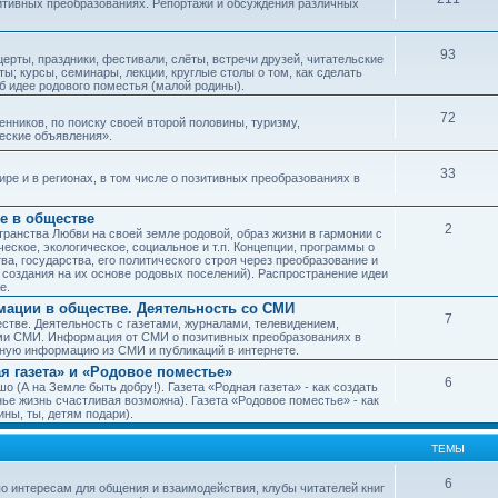
зитивных преобразованиях. Репортажи и обсуждения различных
93
рты, праздники, фестивали, слёты, встречи друзей, читательские
ы; курсы, семинары, лекции, круглые столы о том, как сделать
об идее родового поместья (малой родины).
72
ников, по поиску своей второй половины, туризму,
ческие объявления».
33
е и в регионах, в том числе о позитивных преобразованиях в
е в обществе
2
транства Любви на своей земле родовой, образ жизни в гармонии с
еское, экологическое, социальное и т.п. Концепции, программы о
а, государства, его политического строя через преобразование и
 создания на их основе родовых поселений). Распространение идеи
е.
ации в обществе. Деятельность со СМИ
7
тве. Деятельность с газетами, журналами, телевидением,
ми СМИ. Информация от СМИ о позитивных преобразованиях в
чную информацию из СМИ и публикаций в интернете.
я газета» и «Родовое поместье»
6
о (А на Земле быть добру!). Газета «Родная газета» - как создать
е жизнь счастливая возможна). Газета «Родовое поместье» - как
ны, ты, детям подари).
ТЕМЫ
6
о интересам для общения и взаимодействия, клубы читателей книг