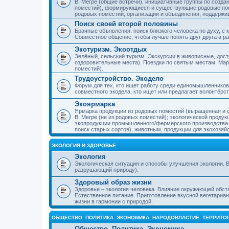
В. Мегре (общие встречи), инициативные группы по созда
поместий), формирующиеся и существующие родовые пос
родовых поместий; организации и объединения, поддерж
Поиск своей второй половины
Брачные объявления: поиск близкого человека по духу, с
Совместное общение, чтобы лучше понять друг друга в ра
Экотуризм. Экоотдых
Зелёный, сельский туризм. Экскурсии в живописные, дос
оздоровительные места). Поездки по святым местам. Ма
поместий).
Трудоустройство. Экодело
Форум для тех, кто ищет работу среди единомышленников
совместного экодела; кто ищет или предлагает волонтёрс
Экоярмарка
Ярмарка продукции из родовых поместий (выращенная и с
В. Мегре (не из родовых поместий); экологической проду
экопродукции промышленного/фермерского производства и
поиск старых сортов), животным, продукции для экохозяй
ЭКОЛОГИЯ И ЗДОРОВЬЕ
Экология
Экологическая ситуация и способы улучшения экологии. В
разрушающий природу).
Здоровый образ жизни
Здоровье – экология человека. Влияние окружающей обст
Естественное питание. Приготовление вкусной вегетариан
жизни в гармонии с природой.
ОБЩЕСТВО. ПОЛИТИКА. ЭКОНОМИКА. НАРОДОВЛАСТИЕ. ТЕРРИТ
Общество. Политика. Экономика