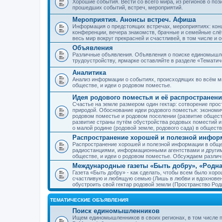
Хорошие события. Вести со всего мира, из регионов о по
прошедших событий, встреч, мероприятий.
Мероприятия. Анонсы встреч. Афиша
Информация о предстоящих встречах, мероприятиях: конце
конференции, вечера знакомств, брачные и семейные слёт
весь мир вокруг прекрасней и счастливей, в том числе и 
Объявления
Различные объявления. Объявления о поиске единомышлен
трудоустройству, ярмарке оставляйте в разделе «Темати
Аналитика
Анализ информации о событиях, происходящих во всём мир
обществе, и идеи о родовом поместье.
Идея родового поместья и её распространени
Счастье на земле размером один гектар: сотворение прос
природой. Обоснование идеи родового поместья: экономич
родовом поместье и родовом поселении (развитие обществ
развитие страны путём обустройства родовых поместий и
о малой родине (родовой земле, родового сада) в обществ
Распространение хорошей и полезной информ
Распространение хорошей и полезной информации в общес
радиостанциями, информационными агентствами и други
обществе, и идеи о родовом поместье. Обсуждаем разли
Международные газеты «Быть добру», «Родна
Газета «Быть добру» - как сделать, чтобы всем было хорош
счастливую и любящую семью (Лишь в любви и вдохновень
обустроить свой гектар родовой земли (Пространство Роди
ТЕМАТИЧЕСКИЕ ОБЪЯВЛЕНИЯ
Поиск единомышленников
Ищем единомышленников в своих регионах, в том числе п