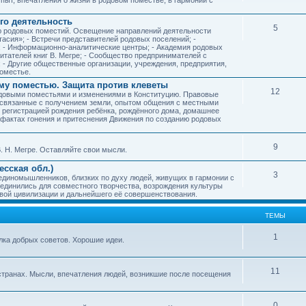
го деятельность
5
ию родовых поместий. Освещение направлений деятельности
тасия»; - Встречи представителей родовых поселений; -
; - Информационно-аналитические центры; - Академия родовых
читателей книг В. Мегре; - Сообщество предпринимателей с
- Другие общественные организации, учреждения, предприятия,
оместье.
му поместью. Защита против клеветы
12
родовыми поместьями и изменениями в Конституцию. Правовые
 связанные с получением земли, опытом общения с местными
, регистрацией рождения ребёнка, рождённого дома, домашнее
ых фактах гонения и притеснения Движения по созданию родовых
9
. Н. Мегре. Оставляйте свои мысли.
сская обл.)
3
 единомышленников, близких по духу людей, живущих в гармонии с
ъединились для совместного творчества, возрождения культуры
овой цивилизации и дальнейшего её совершенствования.
ТЕМЫ
1
илка добрых советов. Хорошие идеи.
11
странах. Мысли, впечатления людей, возникшие после посещения
0