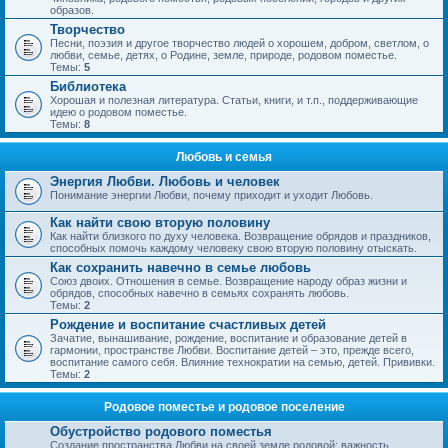
образов.
Творчество
Песни, поэзия и другое творчество людей о хорошем, добром, светлом, о
любви, семье, детях, о Родине, земле, природе, родовом поместье.
Темы:
5
Библиотека
Хорошая и полезная литература. Статьи, книги, и т.п., поддерживающие
идею о родовом поместье.
Темы:
8
Любовь и семья
Энергия Любви. Любовь и человек
Понимание энергии Любви, почему приходит и уходит Любовь.
Как найти свою вторую половину
Как найти близкого по духу человека. Возвращение обрядов и праздников,
способных помочь каждому человеку свою вторую половину отыскать.
Как сохранить навечно в семье любовь
Союз двоих. Отношения в семье. Возвращение народу образ жизни и
обрядов, способных навечно в семьях сохранять любовь.
Темы:
2
Рождение и воспитание счастливых детей
Зачатие, вынашивание, рождение, воспитание и образование детей в
гармонии, пространстве Любви. Воспитание детей – это, прежде всего,
воспитание самого себя. Влияние технократии на семью, детей. Прививки.
Темы:
2
Родовое поместье и родовое поселение
Обустройство родового поместья
Создание пространства Любви на своей земле родовой; важность