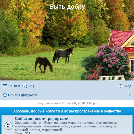
Быть добру
Ссылки
FAQ
Вход
Список форумов
ои
Текущее время: Чт авг 06, 2026 3:16 pm
ск
Хорошие, добрые новости и их распространение в обществе
События, вести, репортажи
Хорошие события. Вести со всего мира, из регионов о позитивных
преобразованиях. Репортажи и обсуждения различных прошедших
событий, встреч, мероприятий.
Темы:
211