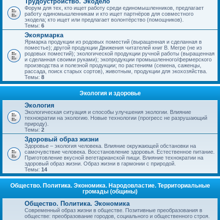
Трудоустройство. Экодело
Форум для тех, кто ищет работу среди единомышленников, предлагает
работу единомышленникам и кто ищет партнёров для совместного
экодела; кто ищет или предлагает волонтёрство (помощников).
Темы:
6
Экоярмарка
Ярмарка продукции из родовых поместий (выращенная и сделанная в
поместье); другой продукции Движения читателей книг В. Мегре (не из
родовых поместий); экологической продукции ручной работы (выращенная
и сделанная своими руками); экопродукции промышленного/фермерского
производства и полезной продукции; по растениям (семена, саженцы,
рассада, поиск старых сортов), животным, продукции для экохозяйства.
Темы:
8
Экология и здоровье
Экология
Экологическая ситуация и способы улучшения экологии. Влияние
технократии на экологию. Новые технологии (прогресс не разрушающий
природу).
Темы:
2
Здоровый образ жизни
Здоровье – экология человека. Влияние окружающей обстановки на
самочувствие человека. Восстановление здоровья. Естественное питание.
Приготовление вкусной вегетарианской пищи. Влияние технократии на
здоровый образ жизни. Образ жизни в гармонии с природой.
Темы:
14
Общество. Политика. Экономика. Народовластие. Территориальные
громады (общины)
Общество. Политика. Экономика
Современный образ жизни в обществе. Позитивные преобразования в
обществе: преобразование городов, социального и общественного строя.