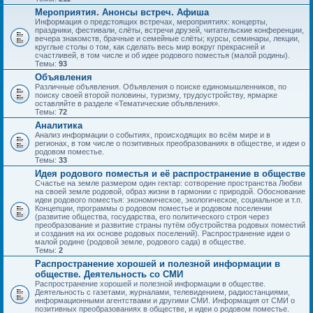
Мероприятия. Анонсы встреч. Афиша
Информация о предстоящих встречах, мероприятиях: концерты,
праздники, фестивали, слёты, встречи друзей, читательские конференции,
вечера знакомств, брачные и семейные слёты; курсы, семинары, лекции,
круглые столы о том, как сделать весь мир вокруг прекрасней и
счастливей, в том числе и об идее родового поместья (малой родины).
Темы:
93
Объявления
Различные объявления. Объявления о поиске единомышленников, по
поиску своей второй половины, туризму, трудоустройству, ярмарке
оставляйте в разделе «Тематические объявления».
Темы:
72
Аналитика
Анализ информации о событиях, происходящих во всём мире и в
регионах, в том числе о позитивных преобразованиях в обществе, и идеи о
родовом поместье.
Темы:
33
Идея родового поместья и её распространение в обществе
Счастье на земле размером один гектар: сотворение пространства Любви
на своей земле родовой, образ жизни в гармонии с природой. Обоснование
идеи родового поместья: экономическое, экологическое, социальное и т.п.
Концепции, программы о родовом поместье и родовом поселении
(развитие общества, государства, его политического строя через
преобразование и развитие страны путём обустройства родовых поместий
и создания на их основе родовых поселений). Распространение идеи о
малой родине (родовой земле, родового сада) в обществе.
Темы:
2
Распространение хорошей и полезной информации в
обществе. Деятельность со СМИ
Распространение хорошей и полезной информации в обществе.
Деятельность с газетами, журналами, телевидением, радиостанциями,
информационными агентствами и другими СМИ. Информация от СМИ о
позитивных преобразованиях в обществе, и идеи о родовом поместье.