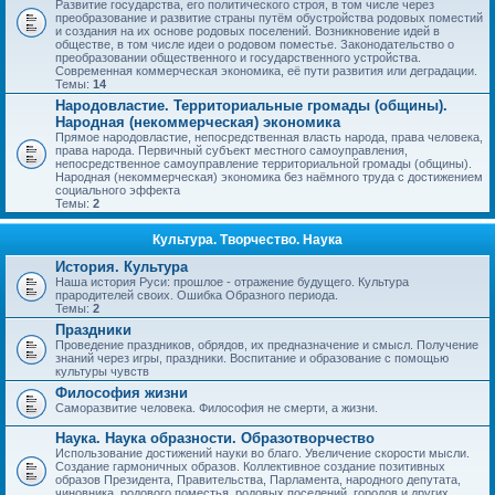
Развитие государства, его политического строя, в том числе через
преобразование и развитие страны путём обустройства родовых поместий
и создания на их основе родовых поселений. Возникновение идей в
обществе, в том числе идеи о родовом поместье. Законодательство о
преобразовании общественного и государственного устройства.
Современная коммерческая экономика, её пути развития или деградации.
Темы:
14
Народовластие. Территориальные громады (общины).
Народная (некоммерческая) экономика
Прямое народовластие, непосредственная власть народа, права человека,
права народа. Первичный субъект местного самоуправления,
непосредственное самоуправление территориальной громады (общины).
Народная (некоммерческая) экономика без наёмного труда с достижением
социального эффекта
Темы:
2
Культура. Творчество. Наука
История. Культура
Наша история Руси: прошлое - отражение будущего. Культура
прародителей своих. Ошибка Образного периода.
Темы:
2
Праздники
Проведение праздников, обрядов, их предназначение и смысл. Получение
знаний через игры, праздники. Воспитание и образование с помощью
культуры чувств
Философия жизни
Саморазвитие человека. Философия не смерти, а жизни.
Наука. Наука образности. Образотворчество
Использование достижений науки во благо. Увеличение скорости мысли.
Создание гармоничных образов. Коллективное создание позитивных
образов Президента, Правительства, Парламента, народного депутата,
чиновника, родового поместья, родовых поселений, городов и других