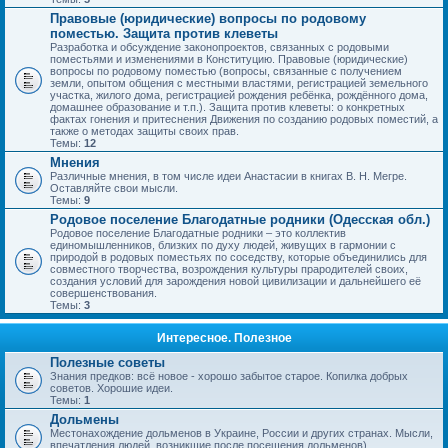
Правовые (юридические) вопросы по родовому
поместью. Защита против клеветы
Разработка и обсуждение законопроектов, связанных с родовыми
поместьями и изменениями в Конституцию. Правовые (юридические)
вопросы по родовому поместью (вопросы, связанные с получением
земли, опытом общения с местными властями, регистрацией земельного
участка, жилого дома, регистрацией рождения ребёнка, рождённого дома,
домашнее образование и т.п.). Защита против клеветы: о конкретных
фактах гонения и притеснения Движения по созданию родовых поместий, а
также о методах защиты своих прав.
Темы:
12
Мнения
Различные мнения, в том числе идеи Анастасии в книгах В. Н. Мегре.
Оставляйте свои мысли.
Темы:
9
Родовое поселение Благодатные родники (Одесская обл.)
Родовое поселение Благодатные родники – это коллектив
единомышленников, близких по духу людей, живущих в гармонии с
природой в родовых поместьях по соседству, которые объединились для
совместного творчества, возрождения культуры прародителей своих,
создания условий для зарождения новой цивилизации и дальнейшего её
совершенствования.
Темы:
3
Интересное. Полезное
Полезные советы
Знания предков: всё новое - хорошо забытое старое. Копилка добрых
советов. Хорошие идеи.
Темы:
1
Дольмены
Местонахождение дольменов в Украине, России и других странах. Мысли,
впечатления людей, возникшие после посещения дольменов).