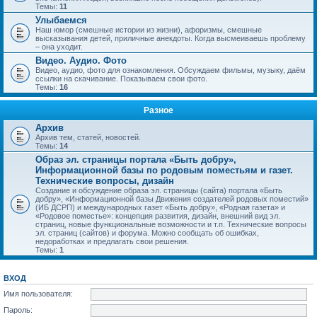
Темы:
11
Улыбаемся
Наш юмор (смешные истории из жизни), афоризмы, смешные
высказывания детей, приличные анекдоты. Когда высмеиваешь проблему
– она уходит.
Видео. Аудио. Фото
Видео, аудио, фото для ознакомления. Обсуждаем фильмы, музыку, даём
ссылки на скачивание. Показываем свои фото.
Темы:
16
Разное
Архив
Архив тем, статей, новостей.
Темы:
14
Образ эл. страницы портала «Быть добру»,
Информационной базы по родовым поместьям и газет.
Технические вопросы, дизайн
Создание и обсуждение образа эл. страницы (сайта) портала «Быть
добру», «Информационной базы Движения создателей родовых поместий»
(ИБ ДСРП) и международных газет «Быть добру», «Родная газета» и
«Родовое поместье»: концепция развития, дизайн, внешний вид эл.
страниц, новые функциональные возможности и т.п. Технические вопросы
эл. страниц (сайтов) и форума. Можно сообщать об ошибках,
недоработках и предлагать свои решения.
Темы:
1
ВХОД
Имя пользователя:
Пароль: