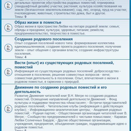
детальных проектов обустройства родовых поместий; планировка
(ландшафтный дизайн) участка; растения; культура хозяйствования на
земле (безпахотное землепользование); сад, лес, огород, пруд на участке;
пчеловедение; животные; строительство дома, быт и другое.
Темы:
9
Образ жизни в поместье
Образ жизни в пространстве Любви на гектаре родовой земли: семья;
обряды и праздники; культура; здоровье; питание; ремёсла;
предпринимательство, творчество в поместье.
Создание родового поселения
Опыт создания поселений нового типа: формирование коллектива
единомышленников; создание проекта родового поселения; получение
земли – опыт общения с органами власти; создание инфраструктуры
поселения.
Темы:
4
Вести (опыт) из существующих родовых поселений,
поместий
Информация из существующих родовых поселений: добрососедство -
отношения в поселении, решение совместных вопросов - вече;
совместная деятельность в поселении. Опыт, впечатления о жизни в
родовом поместье, в гармонии с природой.
Движение по созданию родовых поместий и его
деятельность
Развитие Движения читателей книг В.Н. Мегре по созданию родовых
поместий. Освещение направлений деятельности Движения: - Фонд
культуры и поддержки творчества «Анастасия»; - Встречи представителей
родовых поселений; - Читательские клубы (информация о действующих
клубах); - Информационно-аналитические центры; - Академия родовых
поместий; - Родная партия; - Общественная организация читателей книг В.
Мегре; - Сообщество предпринимателей с чистыми помыслами; - Караван
Любви Солнечных Бардов; - Другие общественные организации,
учреждения, предприятия, объединения граждан, поддерживающие идею о
родовом поместье.
Темы:
5