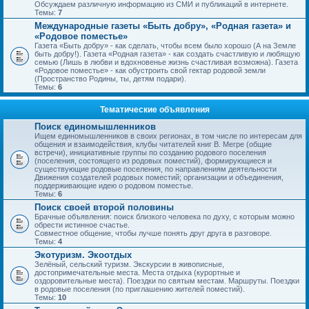
Обсуждаем различную информацию из СМИ и публикаций в интернете.
Темы:
7
Международные газеты «Быть добру», «Родная газета» и
«Родовое поместье»
Газета «Быть добру» - как сделать, чтобы всем было хорошо (А на Земле
быть добру!). Газета «Родная газета» - как создать счастливую и любящую
семью (Лишь в любви и вдохновенье жизнь счастливая возможна). Газета
«Родовое поместье» - как обустроить свой гектар родовой земли
(Пространство Родины, ты, детям подари).
Темы:
6
Тематические объявления
Поиск единомышленников
Ищем единомышленников в своих регионах, в том числе по интересам для
общения и взаимодействия, клубы читателей книг В. Мегре (общие
встречи), инициативные группы по созданию родового поселения
(поселения, состоящего из родовых поместий), формирующиеся и
существующие родовые поселения, по направлениям деятельности
Движения создателей родовых поместий; организации и объединения,
поддерживающие идею о родовом поместье.
Темы:
6
Поиск своей второй половины
Брачные объявления: поиск близкого человека по духу, с которым можно
обрести истинное счастье.
Совместное общение, чтобы лучше понять друг друга в разговоре.
Темы:
4
Экотуризм. Экоотдых
Зелёный, сельский туризм. Экскурсии в живописные,
достопримечательные места. Места отдыха (курортные и
оздоровительные места). Поездки по святым местам. Маршруты. Поездки
в родовые поселения (по приглашению жителей поместий).
Темы:
10