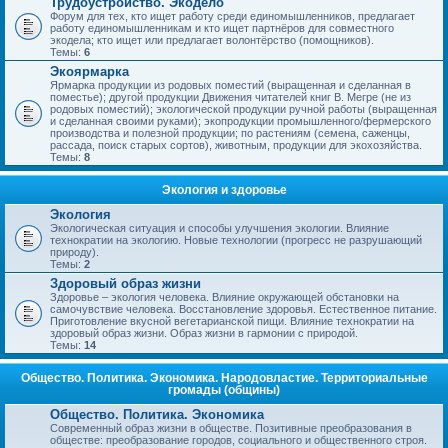
Трудоустройство. Экодело
Форум для тех, кто ищет работу среди единомышленников, предлагает
работу единомышленникам и кто ищет партнёров для совместного
экодела; кто ищет или предлагает волонтёрство (помощников).
Темы:
6
Экоярмарка
Ярмарка продукции из родовых поместий (выращенная и сделанная в
поместье); другой продукции Движения читателей книг В. Мегре (не из
родовых поместий); экологической продукции ручной работы (выращенная
и сделанная своими руками); экопродукции промышленного/фермерского
производства и полезной продукции; по растениям (семена, саженцы,
рассада, поиск старых сортов), животным, продукции для экохозяйства.
Темы:
8
Экология и здоровье
Экология
Экологическая ситуация и способы улучшения экологии. Влияние
технократии на экологию. Новые технологии (прогресс не разрушающий
природу).
Темы:
2
Здоровый образ жизни
Здоровье – экология человека. Влияние окружающей обстановки на
самочувствие человека. Восстановление здоровья. Естественное питание.
Приготовление вкусной вегетарианской пищи. Влияние технократии на
здоровый образ жизни. Образ жизни в гармонии с природой.
Темы:
14
Общество. Политика. Экономика. Народовластие. Территориальные
громады (общины)
Общество. Политика. Экономика
Современный образ жизни в обществе. Позитивные преобразования в
обществе: преобразование городов, социального и общественного строя.