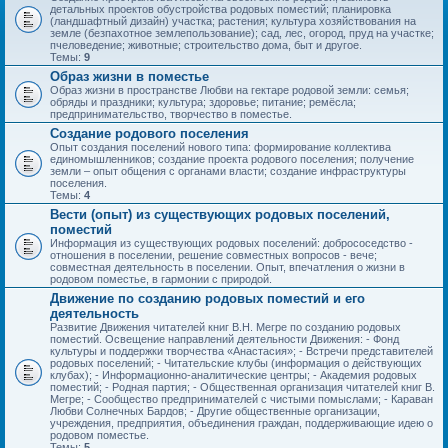
детальных проектов обустройства родовых поместий; планировка
(ландшафтный дизайн) участка; растения; культура хозяйствования на
земле (безпахотное землепользование); сад, лес, огород, пруд на участке;
пчеловедение; животные; строительство дома, быт и другое.
Темы:
9
Образ жизни в поместье
Образ жизни в пространстве Любви на гектаре родовой земли: семья;
обряды и праздники; культура; здоровье; питание; ремёсла;
предпринимательство, творчество в поместье.
Создание родового поселения
Опыт создания поселений нового типа: формирование коллектива
единомышленников; создание проекта родового поселения; получение
земли – опыт общения с органами власти; создание инфраструктуры
поселения.
Темы:
4
Вести (опыт) из существующих родовых поселений,
поместий
Информация из существующих родовых поселений: добрососедство -
отношения в поселении, решение совместных вопросов - вече;
совместная деятельность в поселении. Опыт, впечатления о жизни в
родовом поместье, в гармонии с природой.
Движение по созданию родовых поместий и его
деятельность
Развитие Движения читателей книг В.Н. Мегре по созданию родовых
поместий. Освещение направлений деятельности Движения: - Фонд
культуры и поддержки творчества «Анастасия»; - Встречи представителей
родовых поселений; - Читательские клубы (информация о действующих
клубах); - Информационно-аналитические центры; - Академия родовых
поместий; - Родная партия; - Общественная организация читателей книг В.
Мегре; - Сообщество предпринимателей с чистыми помыслами; - Караван
Любви Солнечных Бардов; - Другие общественные организации,
учреждения, предприятия, объединения граждан, поддерживающие идею о
родовом поместье.
Темы:
5