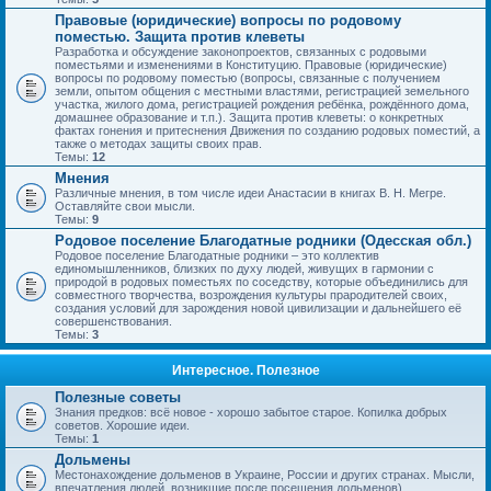
Правовые (юридические) вопросы по родовому
поместью. Защита против клеветы
Разработка и обсуждение законопроектов, связанных с родовыми
поместьями и изменениями в Конституцию. Правовые (юридические)
вопросы по родовому поместью (вопросы, связанные с получением
земли, опытом общения с местными властями, регистрацией земельного
участка, жилого дома, регистрацией рождения ребёнка, рождённого дома,
домашнее образование и т.п.). Защита против клеветы: о конкретных
фактах гонения и притеснения Движения по созданию родовых поместий, а
также о методах защиты своих прав.
Темы:
12
Мнения
Различные мнения, в том числе идеи Анастасии в книгах В. Н. Мегре.
Оставляйте свои мысли.
Темы:
9
Родовое поселение Благодатные родники (Одесская обл.)
Родовое поселение Благодатные родники – это коллектив
единомышленников, близких по духу людей, живущих в гармонии с
природой в родовых поместьях по соседству, которые объединились для
совместного творчества, возрождения культуры прародителей своих,
создания условий для зарождения новой цивилизации и дальнейшего её
совершенствования.
Темы:
3
Интересное. Полезное
Полезные советы
Знания предков: всё новое - хорошо забытое старое. Копилка добрых
советов. Хорошие идеи.
Темы:
1
Дольмены
Местонахождение дольменов в Украине, России и других странах. Мысли,
впечатления людей, возникшие после посещения дольменов).