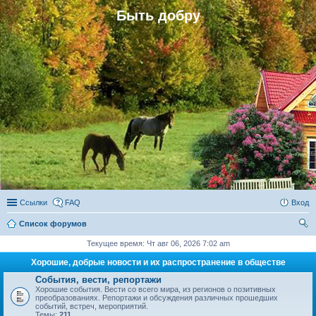
Быть добру
Ссылки
FAQ
Вход
Список форумов
ои
Текущее время: Чт авг 06, 2026 7:02 am
ск
Хорошие, добрые новости и их распространение в обществе
События, вести, репортажи
Хорошие события. Вести со всего мира, из регионов о позитивных
преобразованиях. Репортажи и обсуждения различных прошедших
событий, встреч, мероприятий.
Темы:
211