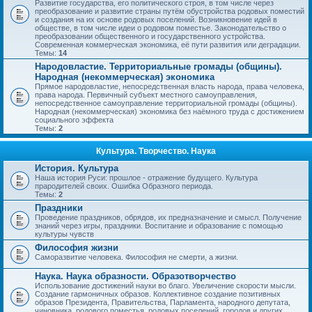
Развитие государства, его политического строя, в том числе через
преобразование и развитие страны путём обустройства родовых поместий
и создания на их основе родовых поселений. Возникновение идей в
обществе, в том числе идеи о родовом поместье. Законодательство о
преобразовании общественного и государственного устройства.
Современная коммерческая экономика, её пути развития или деградации.
Темы:
14
Народовластие. Территориальные громады (общины).
Народная (некоммерческая) экономика
Прямое народовластие, непосредственная власть народа, права человека,
права народа. Первичный субъект местного самоуправления,
непосредственное самоуправление территориальной громады (общины).
Народная (некоммерческая) экономика без наёмного труда с достижением
социального эффекта
Темы:
2
Культура. Творчество. Наука
История. Культура
Наша история Руси: прошлое - отражение будущего. Культура
прародителей своих. Ошибка Образного периода.
Темы:
2
Праздники
Проведение праздников, обрядов, их предназначение и смысл. Получение
знаний через игры, праздники. Воспитание и образование с помощью
культуры чувств
Философия жизни
Саморазвитие человека. Философия не смерти, а жизни.
Наука. Наука образности. Образотворчество
Использование достижений науки во благо. Увеличение скорости мысли.
Создание гармоничных образов. Коллективное создание позитивных
образов Президента, Правительства, Парламента, народного депутата,
чиновника, родового поместья, родовых поселений, городов и других