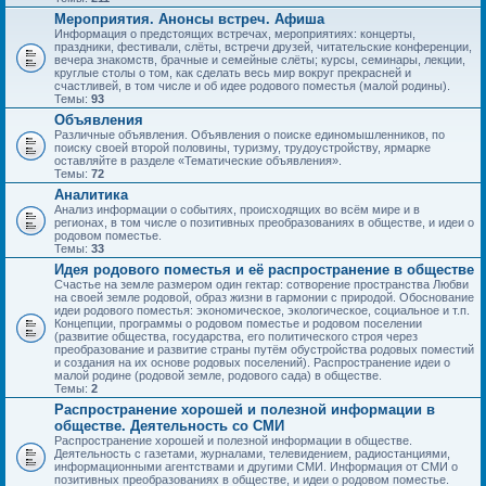
Мероприятия. Анонсы встреч. Афиша
Информация о предстоящих встречах, мероприятиях: концерты,
праздники, фестивали, слёты, встречи друзей, читательские конференции,
вечера знакомств, брачные и семейные слёты; курсы, семинары, лекции,
круглые столы о том, как сделать весь мир вокруг прекрасней и
счастливей, в том числе и об идее родового поместья (малой родины).
Темы:
93
Объявления
Различные объявления. Объявления о поиске единомышленников, по
поиску своей второй половины, туризму, трудоустройству, ярмарке
оставляйте в разделе «Тематические объявления».
Темы:
72
Аналитика
Анализ информации о событиях, происходящих во всём мире и в
регионах, в том числе о позитивных преобразованиях в обществе, и идеи о
родовом поместье.
Темы:
33
Идея родового поместья и её распространение в обществе
Счастье на земле размером один гектар: сотворение пространства Любви
на своей земле родовой, образ жизни в гармонии с природой. Обоснование
идеи родового поместья: экономическое, экологическое, социальное и т.п.
Концепции, программы о родовом поместье и родовом поселении
(развитие общества, государства, его политического строя через
преобразование и развитие страны путём обустройства родовых поместий
и создания на их основе родовых поселений). Распространение идеи о
малой родине (родовой земле, родового сада) в обществе.
Темы:
2
Распространение хорошей и полезной информации в
обществе. Деятельность со СМИ
Распространение хорошей и полезной информации в обществе.
Деятельность с газетами, журналами, телевидением, радиостанциями,
информационными агентствами и другими СМИ. Информация от СМИ о
позитивных преобразованиях в обществе, и идеи о родовом поместье.