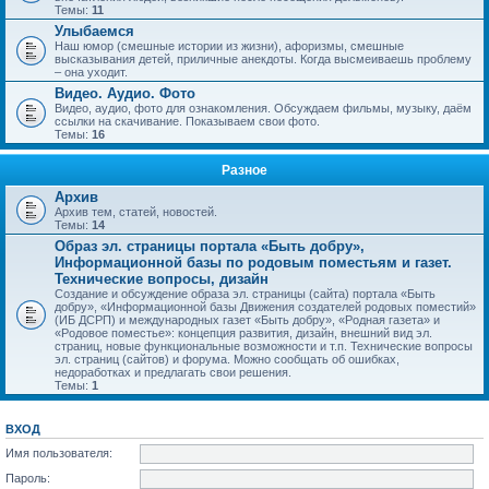
Темы:
11
Улыбаемся
Наш юмор (смешные истории из жизни), афоризмы, смешные
высказывания детей, приличные анекдоты. Когда высмеиваешь проблему
– она уходит.
Видео. Аудио. Фото
Видео, аудио, фото для ознакомления. Обсуждаем фильмы, музыку, даём
ссылки на скачивание. Показываем свои фото.
Темы:
16
Разное
Архив
Архив тем, статей, новостей.
Темы:
14
Образ эл. страницы портала «Быть добру»,
Информационной базы по родовым поместьям и газет.
Технические вопросы, дизайн
Создание и обсуждение образа эл. страницы (сайта) портала «Быть
добру», «Информационной базы Движения создателей родовых поместий»
(ИБ ДСРП) и международных газет «Быть добру», «Родная газета» и
«Родовое поместье»: концепция развития, дизайн, внешний вид эл.
страниц, новые функциональные возможности и т.п. Технические вопросы
эл. страниц (сайтов) и форума. Можно сообщать об ошибках,
недоработках и предлагать свои решения.
Темы:
1
ВХОД
Имя пользователя:
Пароль: