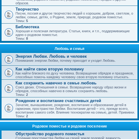
образов.
Творчество
Песни, поэзия и другое творчество людей о хорошем, добром, светлом, о
любви, семье, детях, о Родине, земле, природе, родовом поместье.
Темы:
5
Библиотека
Хорошая и полезная литература. Статьи, книги, и т.п., поддерживающие
идею о родовом поместье.
Темы:
8
Любовь и семья
Энергия Любви. Любовь и человек
Понимание энергии Любви, почему приходит и уходит Любовь.
Как найти свою вторую половину
Как найти близкого по духу человека. Возвращение обрядов и праздников,
способных помочь каждому человеку свою вторую половину отыскать.
Как сохранить навечно в семье любовь
Союз двоих. Отношения в семье. Возвращение народу образ жизни и
обрядов, способных навечно в семьях сохранять любовь.
Темы:
2
Рождение и воспитание счастливых детей
Зачатие, вынашивание, рождение, воспитание и образование детей в
гармонии, пространстве Любви. Воспитание детей – это, прежде всего,
воспитание самого себя. Влияние технократии на семью, детей. Прививки.
Темы:
2
Родовое поместье и родовое поселение
Обустройство родового поместья
Создание пространства Любви на своей земле родовой; важность