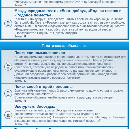
Обсуждаем различную информацию из СМИ и публикаций в интернете.
Темы:
7
Международные газеты «Быть добру», «Родная газета» и
«Родовое поместье»
Газета «Быть добру» - как сделать, чтобы всем было хорошо (А на Земле
быть добру!). Газета «Родная газета» - как создать счастливую и любящую
семью (Лишь в любви и вдохновенье жизнь счастливая возможна). Газета
«Родовое поместье» - как обустроить свой гектар родовой земли
(Пространство Родины, ты, детям подари).
Темы:
6
Тематические объявления
Поиск единомышленников
Ищем единомышленников в своих регионах, в том числе по интересам для
общения и взаимодействия, клубы читателей книг В. Мегре (общие
встречи), инициативные группы по созданию родового поселения
(поселения, состоящего из родовых поместий), формирующиеся и
существующие родовые поселения, по направлениям деятельности
Движения создателей родовых поместий; организации и объединения,
поддерживающие идею о родовом поместье.
Темы:
6
Поиск своей второй половины
Брачные объявления: поиск близкого человека по духу, с которым можно
обрести истинное счастье.
Совместное общение, чтобы лучше понять друг друга в разговоре.
Темы:
4
Экотуризм. Экоотдых
Зелёный, сельский туризм. Экскурсии в живописные,
достопримечательные места. Места отдыха (курортные и
оздоровительные места). Поездки по святым местам. Маршруты. Поездки
в родовые поселения (по приглашению жителей поместий).
Темы:
10